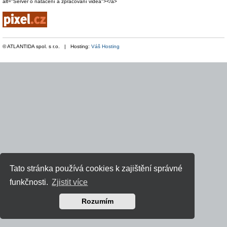
alt="Server o natáčení a zpracování videa"></a>
© ATLANTIDA spol. s r.o. | Hosting:
Váš Hosting
Tato stránka používá cookies k zajištění správné
funkčnosti.
Zjistit více
Rozumím