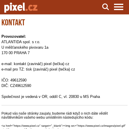
Kontakt
Server o natáčení a zpracování videa
Provozovatel:
ATLANTIDA spol. s r.o.
U měšťanského pivovaru 1a
170 00 PRAHA 7
e-mail: kontakt (zavináč) pixel (tečka) cz
e-mail pro TZ: tisk (zavináč) pixel (tečka) cz
IČO: 49612590
DIČ: CZ49612590
Společnost je vedená v OR, oddíl C, vl. 20830 u MS Praha
Pokud vás naše stránky zaujaly, budeme rádi když o nich dáte vědět
návštěvníkům vašeho webu umístěním následujícího kódu:
<a href="https://www.pixel.cz" target="_blank"><img src="https://www.pixel.cz/images/pixel.gif"