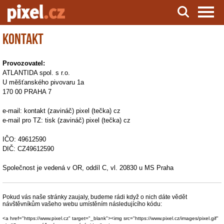
Kontakt
Server o natáčení a zpracování videa
Provozovatel:
ATLANTIDA spol. s r.o.
U měšťanského pivovaru 1a
170 00 PRAHA 7
e-mail: kontakt (zavináč) pixel (tečka) cz
e-mail pro TZ: tisk (zavináč) pixel (tečka) cz
IČO: 49612590
DIČ: CZ49612590
Společnost je vedená v OR, oddíl C, vl. 20830 u MS Praha
Pokud vás naše stránky zaujaly, budeme rádi když o nich dáte vědět
návštěvníkům vašeho webu umístěním následujícího kódu:
<a href="https://www.pixel.cz" target="_blank"><img src="https://www.pixel.cz/images/pixel.gif"