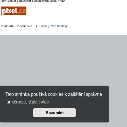
alt="Server o natáčení a zpracování videa"></a>
© ATLANTIDA spol. s r.o. | Hosting:
Váš Hosting
Tato stránka používá cookies k zajištění správné
funkčnosti.
Zjistit více
Rozumím