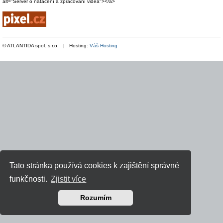
alt="Server o natáčení a zpracování videa"></a>
© ATLANTIDA spol. s r.o. | Hosting:
Váš Hosting
Tato stránka používá cookies k zajištění správné
funkčnosti.
Zjistit více
Rozumím