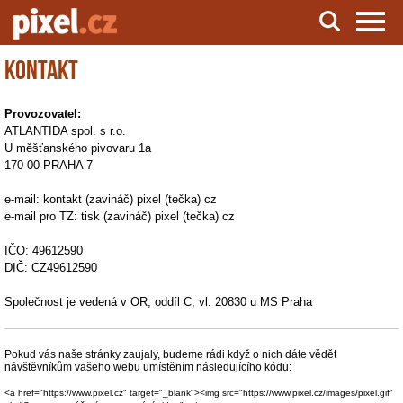
Kontakt
Server o natáčení a zpracování videa
Provozovatel:
ATLANTIDA spol. s r.o.
U měšťanského pivovaru 1a
170 00 PRAHA 7
e-mail: kontakt (zavináč) pixel (tečka) cz
e-mail pro TZ: tisk (zavináč) pixel (tečka) cz
IČO: 49612590
DIČ: CZ49612590
Společnost je vedená v OR, oddíl C, vl. 20830 u MS Praha
Pokud vás naše stránky zaujaly, budeme rádi když o nich dáte vědět
návštěvníkům vašeho webu umístěním následujícího kódu:
<a href="https://www.pixel.cz" target="_blank"><img src="https://www.pixel.cz/images/pixel.gif"