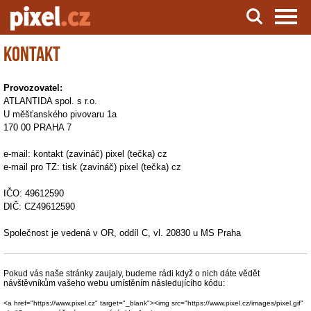
Kontakt
Server o natáčení a zpracování videa
Provozovatel:
ATLANTIDA spol. s r.o.
U měšťanského pivovaru 1a
170 00 PRAHA 7
e-mail: kontakt (zavináč) pixel (tečka) cz
e-mail pro TZ: tisk (zavináč) pixel (tečka) cz
IČO: 49612590
DIČ: CZ49612590
Společnost je vedená v OR, oddíl C, vl. 20830 u MS Praha
Pokud vás naše stránky zaujaly, budeme rádi když o nich dáte vědět
návštěvníkům vašeho webu umístěním následujícího kódu:
<a href="https://www.pixel.cz" target="_blank"><img src="https://www.pixel.cz/images/pixel.gif"