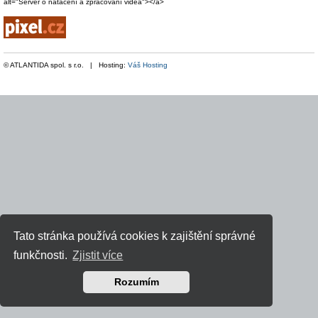
alt="Server o natáčení a zpracování videa"></a>
© ATLANTIDA spol. s r.o. | Hosting:
Váš Hosting
Tato stránka používá cookies k zajištění správné
funkčnosti.
Zjistit více
Rozumím