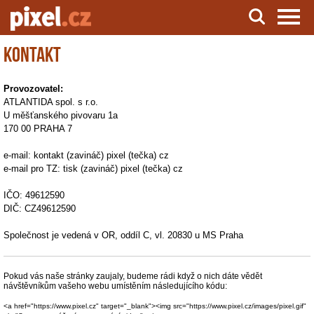
Kontakt
Server o natáčení a zpracování videa
Provozovatel:
ATLANTIDA spol. s r.o.
U měšťanského pivovaru 1a
170 00 PRAHA 7
e-mail: kontakt (zavináč) pixel (tečka) cz
e-mail pro TZ: tisk (zavináč) pixel (tečka) cz
IČO: 49612590
DIČ: CZ49612590
Společnost je vedená v OR, oddíl C, vl. 20830 u MS Praha
Pokud vás naše stránky zaujaly, budeme rádi když o nich dáte vědět
návštěvníkům vašeho webu umístěním následujícího kódu:
<a href="https://www.pixel.cz" target="_blank"><img src="https://www.pixel.cz/images/pixel.gif"