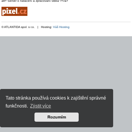
alt="Server o natáčení a zpracování videa"></a>
© ATLANTIDA spol. s r.o. | Hosting:
Váš Hosting
Tato stránka používá cookies k zajištění správné
funkčnosti.
Zjistit více
Rozumím