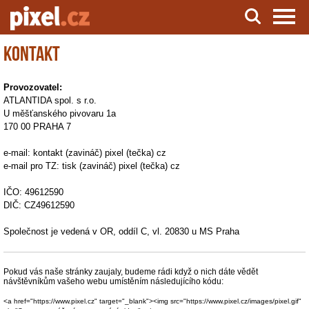
Kontakt
Server o natáčení a zpracování videa
Provozovatel:
ATLANTIDA spol. s r.o.
U měšťanského pivovaru 1a
170 00 PRAHA 7
e-mail: kontakt (zavináč) pixel (tečka) cz
e-mail pro TZ: tisk (zavináč) pixel (tečka) cz
IČO: 49612590
DIČ: CZ49612590
Společnost je vedená v OR, oddíl C, vl. 20830 u MS Praha
Pokud vás naše stránky zaujaly, budeme rádi když o nich dáte vědět
návštěvníkům vašeho webu umístěním následujícího kódu:
<a href="https://www.pixel.cz" target="_blank"><img src="https://www.pixel.cz/images/pixel.gif"