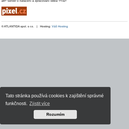
alt="Server o natáčení a zpracování videa"></a>
© ATLANTIDA spol. s r.o. | Hosting:
Váš Hosting
Tato stránka používá cookies k zajištění správné
funkčnosti.
Zjistit více
Rozumím