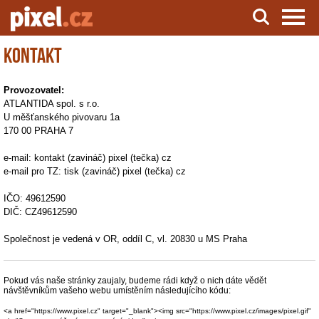
Kontakt
Server o natáčení a zpracování videa
Provozovatel:
ATLANTIDA spol. s r.o.
U měšťanského pivovaru 1a
170 00 PRAHA 7
e-mail: kontakt (zavináč) pixel (tečka) cz
e-mail pro TZ: tisk (zavináč) pixel (tečka) cz
IČO: 49612590
DIČ: CZ49612590
Společnost je vedená v OR, oddíl C, vl. 20830 u MS Praha
Pokud vás naše stránky zaujaly, budeme rádi když o nich dáte vědět
návštěvníkům vašeho webu umístěním následujícího kódu:
<a href="https://www.pixel.cz" target="_blank"><img src="https://www.pixel.cz/images/pixel.gif"