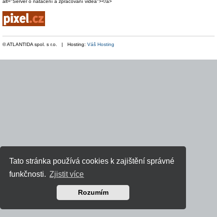
alt="Server o natáčení a zpracování videa"></a>
© ATLANTIDA spol. s r.o. | Hosting:
Váš Hosting
Tato stránka používá cookies k zajištění správné
funkčnosti.
Zjistit více
Rozumím