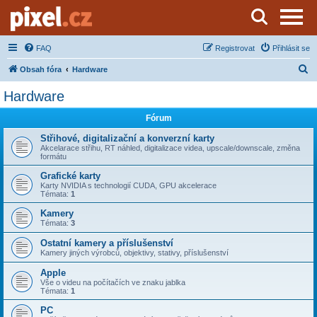
Server o natáčení a zpracování videa
FAQ
Registrovat
Přihlásit se
H
Obsah fóra
Hardware
l
Hardware
e
Fórum
d
a
Střihové, digitalizační a konverzní karty
Akcelarace střihu, RT náhled, digitalizace videa, upscale/downscale, změna
t
formátu
Grafické karty
Karty NVIDIA s technologií CUDA, GPU akcelerace
Témata:
1
Kamery
Témata:
3
Ostatní kamery a příslušenství
Kamery jiných výrobců, objektivy, stativy, příslušenství
Apple
Vše o videu na počítačích ve znaku jablka
Témata:
1
PC