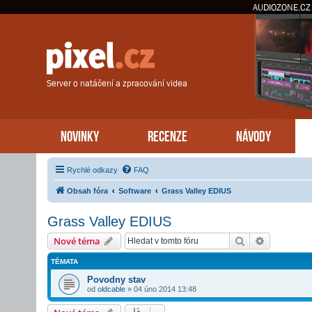
AUDIOZONE.CZ
Server o natáčení a zpracování videa
NOVINKY
RECENZE
NÁVODY
Rychlé odkazy
FAQ
Obsah fóra
Software
Grass Valley EDIUS
Grass Valley EDIUS
Hledat
Pokročilé 
Nové téma
TÉMATA
Povodny stav
od
oldcable
»
04 úno 2014 13:48