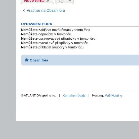
Nové téma
Vrátit se na Obsah fóra
OPRÁVNĚNÍ FÓRA
Nemůžete
zakládat nová témata v tomto fóru
Nemůžete
odpovídat v tomto fóru
Nemůžete
upravovat své příspěvky v tomto fóru
Nemůžete
mazat své příspěvky v tomto fóru
Nemůžete
přikládat soubory v tomto fóru
Obsah fóra
© ATLANTIDA spol. s r.o. |
Kontaktní údaje
| Hosting:
Váš Hosting