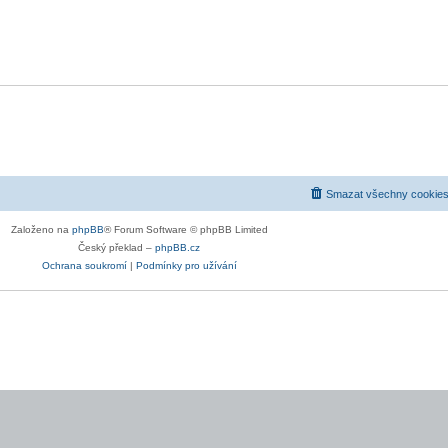
Smazat všechny cookies
Založeno na
phpBB
® Forum Software © phpBB Limited
Český překlad –
phpBB.cz
Ochrana soukromí
|
Podmínky pro užívání