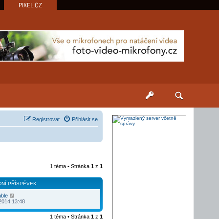
PIXEL.CZ
Registrovat
Přihlásit se
1 téma • Stránka
1
z
1
NÍ PŘÍSPĚVEK
able
2014 13:48
1 téma • Stránka
1
z
1