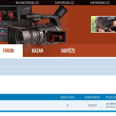
MUSICSTAGE.CZ
DJFORUM.CZ
HIFIROOM.CZ
FÓRUM
BAZAR
SOUTĚŽE
hledání
ODPOVĚDI
ZOBRAZENÍ
POSLED
od
oldc
0
11824
04 úno 