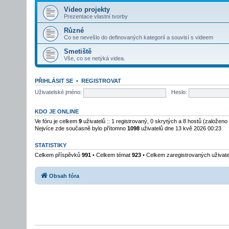
Video projekty
Prezentace vlastní tvorby
Různé
Co se nevešlo do definovaných kategorií a souvisí s videem
Smetiště
Vše, co se netýká videa.
PŘIHLÁSIT SE
•
REGISTROVAT
Uživatelské jméno:
Heslo:
KDO JE ONLINE
Ve fóru je celkem
9
uživatelů :: 1 registrovaný, 0 skrytých a 8 hostů (založeno
Nejvíce zde současně bylo přítomno
1098
uživatelů dne 13 kvě 2026 00:23
STATISTIKY
Celkem příspěvků
991
• Celkem témat
923
• Celkem zaregistrovaných uživat
Obsah fóra