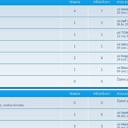
TÉMATA
PŘÍSPĚVKY
POSLED
od
dani
4
7
20 úno 
od
paff
1
2
06 lis 2
od
TOM
1
1
12 srp 
od
oldc
1
1
04 úno 
od
Krip
2
8
24 kvě 
od
Mas
1
1
04 úno 
Žádné p
0
0
TÉMATA
PŘÍSPĚVKY
POSLED
Žádné p
0
0
le, změna formátu
od
haw
1
6
06 bře 
od
Már
3
3
05 led 