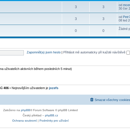
od
mcer
3
3
30 čer 
od
Petr
3
3
08 led 
Žádné p
0
0
Zapomněl(a) jsem heslo
|
Přihlásit mě automaticky při každé návštěvě
 na uživatelích aktivních během posledních 5 minut)
elů
406
• Nejnovějším uživatelem je
jozefs
Smazat všechny cookies
Založeno na
phpBB
® Forum Software © phpBB Limited
Český překlad –
phpBB.cz
Ochrana soukromí
|
Podmínky pro užívání