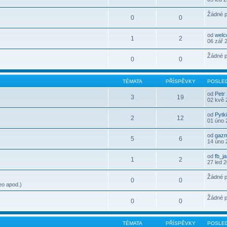
Žádné p
0
0
od
wel
1
2
06 zář 
Žádné p
0
0
TÉMATA
PŘÍSPĚVKY
POSLED
od
Petr
3
19
02 kvě 
od
Pytk
2
12
01 úno 
od
gaz
5
6
14 úno 
od
fb_j
1
2
27 led 
Žádné p
0
0
eo apod.)
Žádné p
0
0
TÉMATA
PŘÍSPĚVKY
POSLED