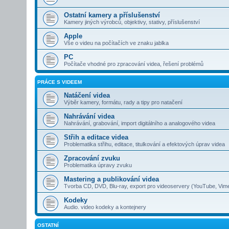
Ostatní kamery a příslušenství
Kamery jiných výrobců, objektivy, stativy, příslušenství
Apple
Vše o videu na počítačích ve znaku jablka
PC
Počítače vhodné pro zpracování videa, řešení problémů
PRÁCE S VIDEEM
Natáčení videa
Výběr kamery, formátu, rady a tipy pro natačení
Nahrávání videa
Nahrávání, grabování, import digitálního a analogového videa
Střih a editace videa
Problematika střihu, editace, titulkování a efektových úprav videa
Zpracování zvuku
Problematika úpravy zvuku
Mastering a publikování videa
Tvorba CD, DVD, Blu-ray, export pro videoservery (YouTube, Vim
Kodeky
Audio. video kodeky a kontejnery
OSTATNÍ