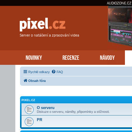
AUDIOZONE.CZ
Server o natáčení a zpracování videa
NOVINKY
RECENZE
NÁVODY
Rychlé odkazy
FAQ
Obsah fóra
PIXEL.CZ
O serveru
Diskuze o serveru, náměty, připomínky a stížnosti.
PR