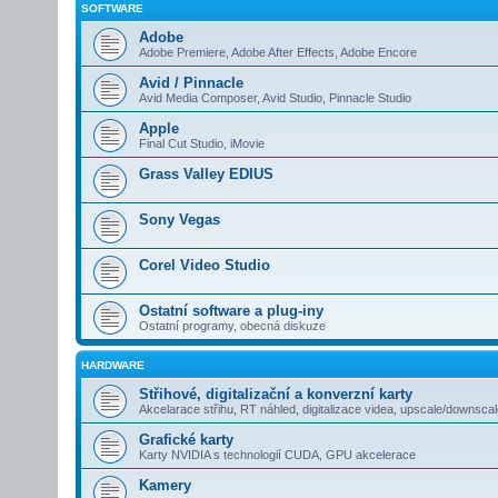
SOFTWARE
Adobe
Adobe Premiere, Adobe After Effects, Adobe Encore
Avid / Pinnacle
Avid Media Composer, Avid Studio, Pinnacle Studio
Apple
Final Cut Studio, iMovie
Grass Valley EDIUS
Sony Vegas
Corel Video Studio
Ostatní software a plug-iny
Ostatní programy, obecná diskuze
HARDWARE
Střihové, digitalizační a konverzní karty
Akcelarace střihu, RT náhled, digitalizace videa, upscale/downsca
Grafické karty
Karty NVIDIA s technologií CUDA, GPU akcelerace
Kamery