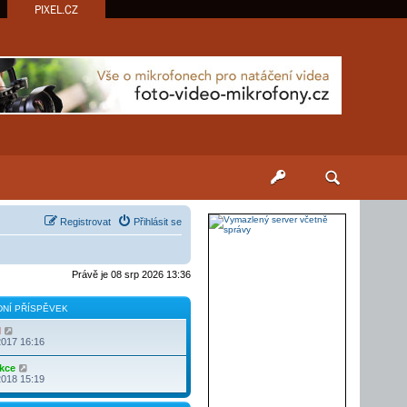
PIXEL.CZ
Registrovat
Přihlásit se
Právě je 08 srp 2026 13:36
NÍ PŘÍSPĚVEK
Z
l
o
2017 16:16
b
r
Z
kce
a
o
2018 15:19
z
b
i
r
t