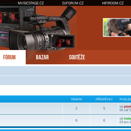
MUSICSTAGE.CZ
DJFORUM.CZ
HIFIROOM.CZ
FÓRUM
BAZAR
SOUTĚŽE
TÉMATA
PŘÍSPĚVKY
POSLED
od
pixe
2
5
05 zář 
od
reda
6
6
03 pro 