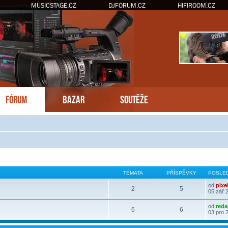
MUSICSTAGE.CZ
DJFORUM.CZ
HIFIROOM.CZ
FÓRUM
BAZAR
SOUTĚŽE
TÉMATA
PŘÍSPĚVKY
POSLED
od
pixe
2
5
05 zář 
od
reda
6
6
03 pro 