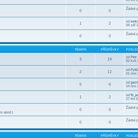
Žádné p
0
0
od
wel
1
2
06 zář 
Žádné p
0
0
TÉMATA
PŘÍSPĚVKY
POSLED
od
Petr
3
19
02 kvě 
od
Pytk
2
12
01 úno 
od
gaz
5
6
14 úno 
od
fb_j
1
2
27 led 
Žádné p
0
0
eo apod.)
Žádné p
0
0
TÉMATA
PŘÍSPĚVKY
POSLED