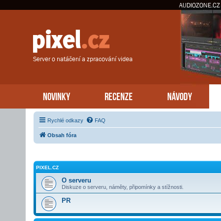
AUDIOZONE.CZ
Server o natáčení a zpracování videa
NOVINKY
RECENZE
NÁVODY
Rychlé odkazy
FAQ
Obsah fóra
PIXEL.CZ
O serveru
Diskuze o serveru, náměty, připomínky a stížnosti.
PR