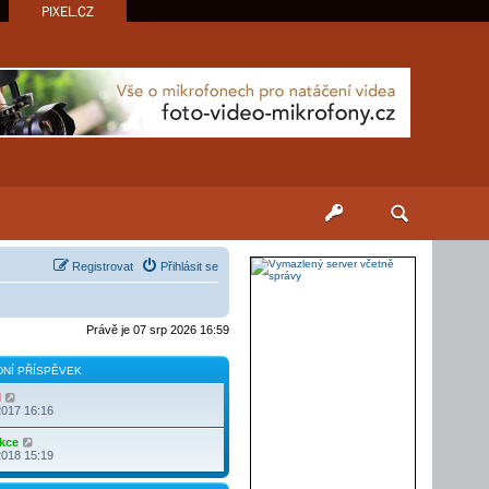
PIXEL.CZ
Registrovat
Přihlásit se
Právě je 07 srp 2026 16:59
NÍ PŘÍSPĚVEK
Z
l
o
2017 16:16
b
r
Z
kce
a
o
2018 15:19
z
b
i
r
t