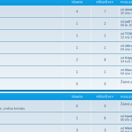
TÉMATA
PŘÍSPĚVKY
POSLED
od
dani
4
7
20 úno 
od
paff
1
2
06 lis 2
od
TOM
1
1
12 srp 
od
oldc
1
1
04 úno 
od
Krip
2
8
24 kvě 
od
Mas
1
1
04 úno 
Žádné p
0
0
TÉMATA
PŘÍSPĚVKY
POSLED
Žádné p
0
0
le, změna formátu
od
haw
1
6
06 bře 
od
Már
3
3
05 led 