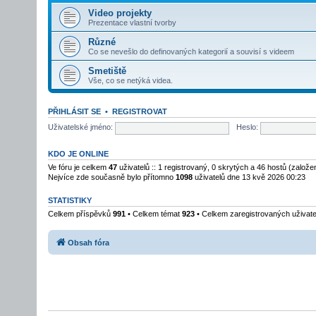
Video projekty
Prezentace vlastní tvorby
Různé
Co se nevešlo do definovaných kategorií a souvisí s videem
Smetiště
Vše, co se netýká videa.
PŘIHLÁSIT SE
•
REGISTROVAT
Uživatelské jméno:
Heslo:
KDO JE ONLINE
Ve fóru je celkem
47
uživatelů :: 1 registrovaný, 0 skrytých a 46 hostů (založ
Nejvíce zde současně bylo přítomno
1098
uživatelů dne 13 kvě 2026 00:23
STATISTIKY
Celkem příspěvků
991
• Celkem témat
923
• Celkem zaregistrovaných uživat
Obsah fóra