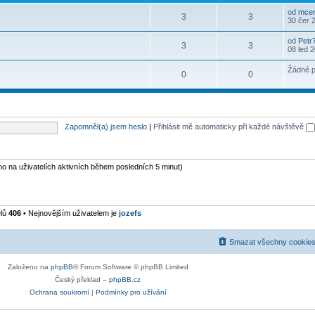
od
mcer
3
3
30 čer 
od
Petr
3
3
08 led 
Žádné p
0
0
Zapomněl(a) jsem heslo
|
Přihlásit mě automaticky při každé návštěvě
eno na uživatelích aktivních během posledních 5 minut)
elů
406
• Nejnovějším uživatelem je
jozefs
Smazat všechny cookies
Založeno na
phpBB
® Forum Software © phpBB Limited
Český překlad –
phpBB.cz
Ochrana soukromí
|
Podmínky pro užívání