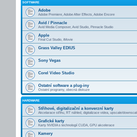
SOFTWARE
Adobe
Adobe Premiere, Adobe After Effects, Adobe Encore
Avid / Pinnacle
Avid Media Composer, Avid Studio, Pinnacle Studio
Apple
Final Cut Studio, iMovie
Grass Valley EDIUS
Sony Vegas
Corel Video Studio
Ostatní software a plug-iny
Ostatní programy, obecná diskuze
HARDWARE
Střihové, digitalizační a konverzní karty
Akcelarace střihu, RT náhled, digitalizace videa, upscale/downsca
Grafické karty
Karty NVIDIA s technologií CUDA, GPU akcelerace
Kamery