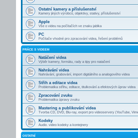
Ostatní kamery a příslušenství
Kamery jiných výrobců, objektivy, stativy, příslušenství
Apple
Vše o videu na počítačích ve znaku jablka
PC
Počítače vhodné pro zpracování videa, řešení problémů
PRÁCE S VIDEEM
Natáčení videa
Výběr kamery, formátu, rady a tipy pro natačení
Nahrávání videa
Nahrávání, grabování, import digitálního a analogového videa
Střih a editace videa
Problematika střihu, editace, titulkování a efektových úprav videa
Zpracování zvuku
Problematika úpravy zvuku
Mastering a publikování videa
Tvorba CD, DVD, Blu-ray, export pro videoservery (YouTube, Vim
Kodeky
Audio. video kodeky a kontejnery
OSTATNÍ