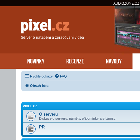
AUDIOZONE.CZ
Server o natáčení a zpracování videa
NOVINKY
RECENZE
NÁVODY
Rychlé odkazy
FAQ
Obsah fóra
PIXEL.CZ
O serveru
Diskuze o serveru, náměty, připomínky a stížnosti.
PR