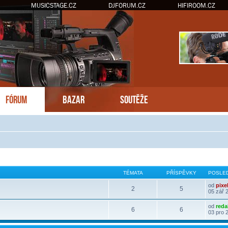
MUSICSTAGE.CZ
DJFORUM.CZ
HIFIROOM.CZ
FÓRUM
BAZAR
SOUTĚŽE
TÉMATA
PŘÍSPĚVKY
POSLED
od
pixe
2
5
05 zář 
od
reda
6
6
03 pro 