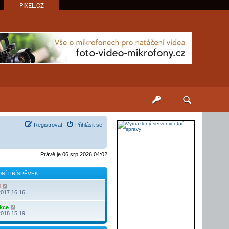
PIXEL.CZ
Registrovat
Přihlásit se
Právě je 06 srp 2026 04:02
NÍ PŘÍSPĚVEK
Z
l
o
2017 16:16
b
r
Z
kce
a
o
2018 15:19
z
b
i
r
t