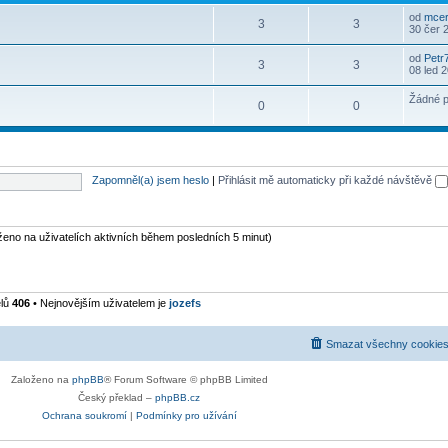
od
mcer
3
3
30 čer 
od
Petr
3
3
08 led 
Žádné p
0
0
Zapomněl(a) jsem heslo
|
Přihlásit mě automaticky při každé návštěvě
oženo na uživatelích aktivních během posledních 5 minut)
elů
406
• Nejnovějším uživatelem je
jozefs
Smazat všechny cookies
Založeno na
phpBB
® Forum Software © phpBB Limited
Český překlad –
phpBB.cz
Ochrana soukromí
|
Podmínky pro užívání