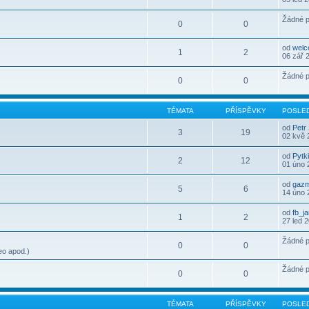
Žádné p
0
0
od
wel
1
2
06 zář 
Žádné p
0
0
TÉMATA
PŘÍSPĚVKY
POSLED
od
Petr
3
19
02 kvě 
od
Pytk
2
12
01 úno 
od
gaz
5
6
14 úno 
od
fb_j
1
2
27 led 
Žádné p
0
0
eo apod.)
Žádné p
0
0
TÉMATA
PŘÍSPĚVKY
POSLED