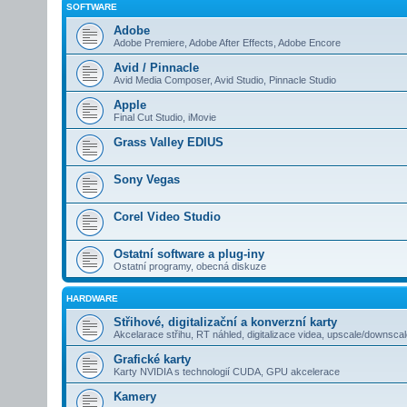
SOFTWARE
Adobe
Adobe Premiere, Adobe After Effects, Adobe Encore
Avid / Pinnacle
Avid Media Composer, Avid Studio, Pinnacle Studio
Apple
Final Cut Studio, iMovie
Grass Valley EDIUS
Sony Vegas
Corel Video Studio
Ostatní software a plug-iny
Ostatní programy, obecná diskuze
HARDWARE
Střihové, digitalizační a konverzní karty
Akcelarace střihu, RT náhled, digitalizace videa, upscale/downsca
Grafické karty
Karty NVIDIA s technologií CUDA, GPU akcelerace
Kamery