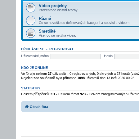
Video projekty
Prezentace vlastní tvorby
Různé
Co se nevešlo do definovaných kategorií a souvisí s videem
Smetiště
Vše, co se netýká videa.
PŘIHLÁSIT SE
•
REGISTROVAT
Uživatelské jméno:
Heslo:
KDO JE ONLINE
Ve fóru je celkem
27
uživatelů :: 0 registrovaných, 0 skrytých a 27 hostů (zal
Nejvíce zde současně bylo přítomno
1098
uživatelů dne 13 kvě 2026 00:23
STATISTIKY
Celkem příspěvků
991
• Celkem témat
923
• Celkem zaregistrovaných uživat
Obsah fóra