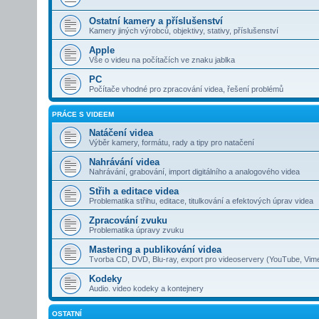
Ostatní kamery a příslušenství
Kamery jiných výrobců, objektivy, stativy, příslušenství
Apple
Vše o videu na počítačích ve znaku jablka
PC
Počítače vhodné pro zpracování videa, řešení problémů
PRÁCE S VIDEEM
Natáčení videa
Výběr kamery, formátu, rady a tipy pro natačení
Nahrávání videa
Nahrávání, grabování, import digitálního a analogového videa
Střih a editace videa
Problematika střihu, editace, titulkování a efektových úprav videa
Zpracování zvuku
Problematika úpravy zvuku
Mastering a publikování videa
Tvorba CD, DVD, Blu-ray, export pro videoservery (YouTube, Vim
Kodeky
Audio. video kodeky a kontejnery
OSTATNÍ