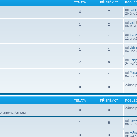
TÉMATA
PŘÍSPĚVKY
POSLED
od
dani
4
7
20 úno 
od
paff
1
2
06 lis 2
od
TOM
1
1
12 srp 
od
oldc
1
1
04 úno 
od
Krip
2
8
24 kvě 
od
Mas
1
1
04 úno 
Žádné p
0
0
TÉMATA
PŘÍSPĚVKY
POSLED
Žádné p
0
0
le, změna formátu
od
haw
1
6
06 bře 
od
Már
3
3
05 led 