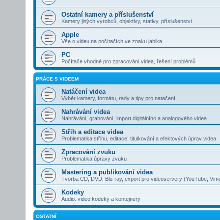
Ostatní kamery a příslušenství
Kamery jiných výrobců, objektivy, stativy, příslušenství
Apple
Vše o videu na počítačích ve znaku jablka
PC
Počítače vhodné pro zpracování videa, řešení problémů
PRÁCE S VIDEEM
Natáčení videa
Výběr kamery, formátu, rady a tipy pro natačení
Nahrávání videa
Nahrávání, grabování, import digitálního a analogového videa
Střih a editace videa
Problematika střihu, editace, titulkování a efektových úprav videa
Zpracování zvuku
Problematika úpravy zvuku
Mastering a publikování videa
Tvorba CD, DVD, Blu-ray, export pro videoservery (YouTube, Vim
Kodeky
Audio. video kodeky a kontejnery
OSTATNÍ