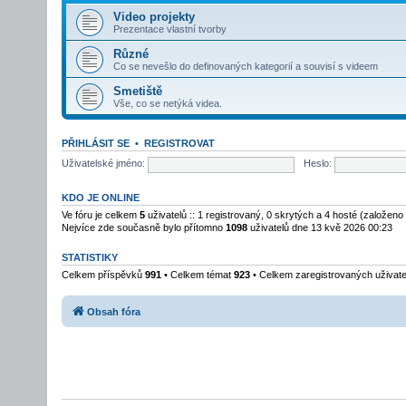
Video projekty
Prezentace vlastní tvorby
Různé
Co se nevešlo do definovaných kategorií a souvisí s videem
Smetiště
Vše, co se netýká videa.
PŘIHLÁSIT SE
•
REGISTROVAT
Uživatelské jméno:
Heslo:
KDO JE ONLINE
Ve fóru je celkem
5
uživatelů :: 1 registrovaný, 0 skrytých a 4 hosté (založeno
Nejvíce zde současně bylo přítomno
1098
uživatelů dne 13 kvě 2026 00:23
STATISTIKY
Celkem příspěvků
991
• Celkem témat
923
• Celkem zaregistrovaných uživat
Obsah fóra