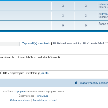
od
mcer
3
3
30 čer 
od
Petr
3
3
08 led 
Žádné p
0
0
Zapomněl(a) jsem heslo
|
Přihlásit mě automaticky při každé návštěvě
 na uživatelích aktivních během posledních 5 minut)
elů
406
• Nejnovějším uživatelem je
jozefs
Smazat všechny cookies
Založeno na
phpBB
® Forum Software © phpBB Limited
Český překlad –
phpBB.cz
Ochrana soukromí
|
Podmínky pro užívání