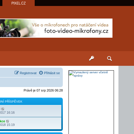
PIXEL.CZ
Registrovat
Přihlásit se
Právě je 07 srp 2026 06:28
NÍ PŘÍSPĚVEK
Z
l
o
2017 16:16
b
r
Z
kce
a
o
2018 15:19
z
b
i
r
t