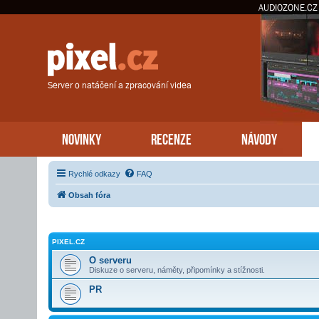
AUDIOZONE.CZ
Server o natáčení a zpracování videa
NOVINKY
RECENZE
NÁVODY
Rychlé odkazy
FAQ
Obsah fóra
PIXEL.CZ
O serveru
Diskuze o serveru, náměty, připomínky a stížnosti.
PR