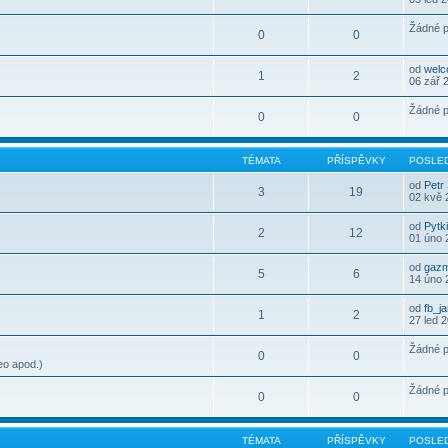
Žádné p
0
0
od
wel
1
2
06 zář 
Žádné p
0
0
TÉMATA
PŘÍSPĚVKY
POSLED
od
Petr
3
19
02 kvě 
od
Pytk
2
12
01 úno 
od
gaz
5
6
14 úno 
od
fb_j
1
2
27 led 
Žádné p
0
0
eo apod.)
Žádné p
0
0
TÉMATA
PŘÍSPĚVKY
POSLED