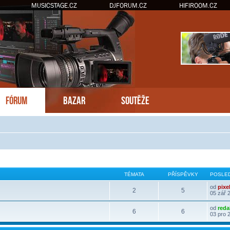
MUSICSTAGE.CZ
DJFORUM.CZ
HIFIROOM.CZ
FÓRUM
BAZAR
SOUTĚŽE
TÉMATA
PŘÍSPĚVKY
POSLED
od
pixe
2
5
05 zář 
od
reda
6
6
03 pro 