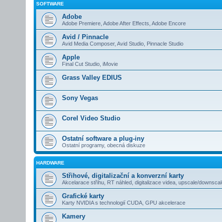
SOFTWARE
Adobe
Adobe Premiere, Adobe After Effects, Adobe Encore
Avid / Pinnacle
Avid Media Composer, Avid Studio, Pinnacle Studio
Apple
Final Cut Studio, iMovie
Grass Valley EDIUS
Sony Vegas
Corel Video Studio
Ostatní software a plug-iny
Ostatní programy, obecná diskuze
HARDWARE
Střihové, digitalizační a konverzní karty
Akcelarace střihu, RT náhled, digitalizace videa, upscale/downsca
Grafické karty
Karty NVIDIA s technologií CUDA, GPU akcelerace
Kamery