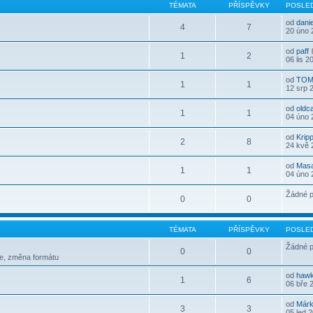
TÉMATA
PŘÍSPĚVKY
POSLED
od
dani
4
7
20 úno 
od
paff
1
2
06 lis 2
od
TOM
1
1
12 srp 
od
oldc
1
1
04 úno 
od
Krip
2
8
24 kvě 
od
Mas
1
1
04 úno 
Žádné p
0
0
TÉMATA
PŘÍSPĚVKY
POSLED
Žádné p
0
0
le, změna formátu
od
haw
1
6
06 bře 
od
Már
3
3
05 led 