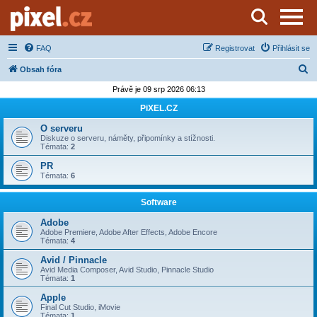
Server o natáčení a zpracování videa
FAQ
Registrovat
Přihlásit se
H
Obsah fóra
l
Právě je 09 srp 2026 06:13
e
PiXEL.CZ
d
O serveru
a
Diskuze o serveru, náměty, připomínky a stížnosti.
Témata:
2
t
PR
Témata:
6
Software
Adobe
Adobe Premiere, Adobe After Effects, Adobe Encore
Témata:
4
Avid / Pinnacle
Avid Media Composer, Avid Studio, Pinnacle Studio
Témata:
1
Apple
Final Cut Studio, iMovie
Témata:
1