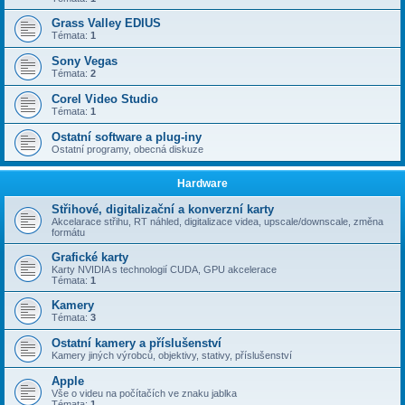
Grass Valley EDIUS
Témata:
1
Sony Vegas
Témata:
2
Corel Video Studio
Témata:
1
Ostatní software a plug-iny
Ostatní programy, obecná diskuze
Hardware
Střihové, digitalizační a konverzní karty
Akcelarace střihu, RT náhled, digitalizace videa, upscale/downscale, změna
formátu
Grafické karty
Karty NVIDIA s technologií CUDA, GPU akcelerace
Témata:
1
Kamery
Témata:
3
Ostatní kamery a příslušenství
Kamery jiných výrobců, objektivy, stativy, příslušenství
Apple
Vše o videu na počítačích ve znaku jablka
Témata:
1