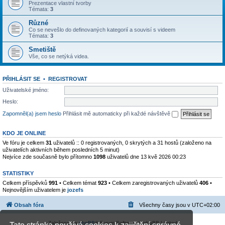
Prezentace vlastní tvorby
Témata:
3
Různé
Co se nevešlo do definovaných kategorií a souvisí s videem
Témata:
3
Smetiště
Vše, co se netýká videa.
PŘIHLÁSIT SE
•
REGISTROVAT
Uživatelské jméno:
Heslo:
Zapomněl(a) jsem heslo
Přihlásit mě automaticky při každé návštěvě
KDO JE ONLINE
Ve fóru je celkem
31
uživatelů :: 0 registrovaných, 0 skrytých a 31 hostů (založeno na
uživatelích aktivních během posledních 5 minut)
Nejvíce zde současně bylo přítomno
1098
uživatelů dne 13 kvě 2026 00:23
STATISTIKY
Celkem příspěvků
991
• Celkem témat
923
• Celkem zaregistrovaných uživatelů
406
•
Nejnovějším uživatelem je
jozefs
Obsah fóra
Všechny časy jsou v
UTC+02:00
Založeno na
phpBB
® Forum Software © phpBB Limited