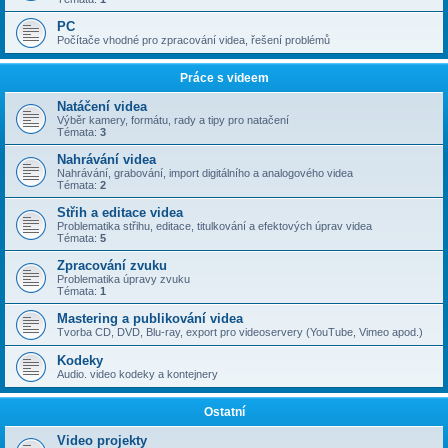
PC
Počítače vhodné pro zpracování videa, řešení problémů
Práce s videem
Natáčení videa
Výběr kamery, formátu, rady a tipy pro natačení
Témata:
3
Nahrávání videa
Nahrávání, grabování, import digitálního a analogového videa
Témata:
2
Střih a editace videa
Problematika střihu, editace, titulkování a efektových úprav videa
Témata:
5
Zpracování zvuku
Problematika úpravy zvuku
Témata:
1
Mastering a publikování videa
Tvorba CD, DVD, Blu-ray, export pro videoservery (YouTube, Vimeo apod.)
Kodeky
Audio. video kodeky a kontejnery
Ostatní
Video projekty