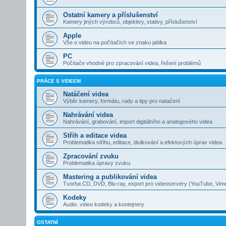
Ostatní kamery a příslušenství
Kamery jiných výrobců, objektivy, stativy, příslušenství
Apple
Vše o videu na počítačích ve znaku jablka
PC
Počítače vhodné pro zpracování videa, řešení problémů
PRÁCE S VIDEEM
Natáčení videa
Výběr kamery, formátu, rady a tipy pro natačení
Nahrávání videa
Nahrávání, grabování, import digitálního a analogového videa
Střih a editace videa
Problematika střihu, editace, titulkování a efektových úprav videa
Zpracování zvuku
Problematika úpravy zvuku
Mastering a publikování videa
Tvorba CD, DVD, Blu-ray, export pro videoservery (YouTube, Vim
Kodeky
Audio. video kodeky a kontejnery
OSTATNÍ