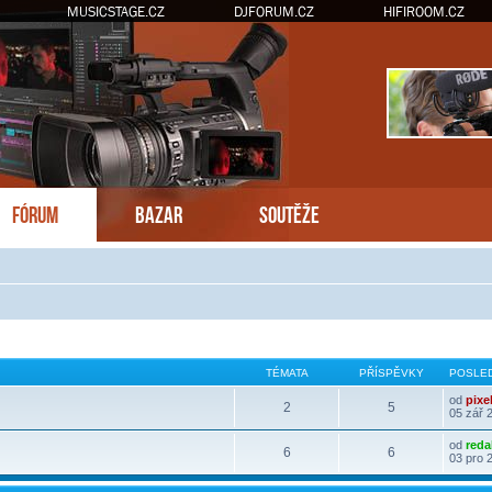
MUSICSTAGE.CZ
DJFORUM.CZ
HIFIROOM.CZ
FÓRUM
BAZAR
SOUTĚŽE
TÉMATA
PŘÍSPĚVKY
POSLED
od
pixe
2
5
05 zář 
od
reda
6
6
03 pro 