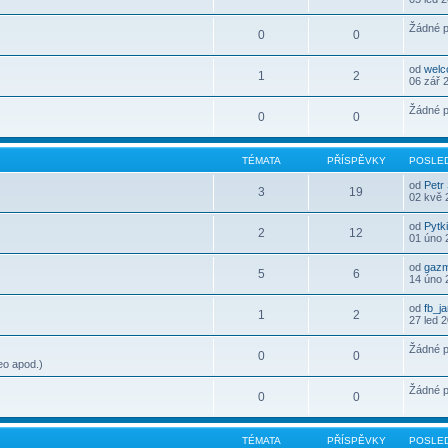
Žádné p
0
0
od
wel
1
2
06 zář 
Žádné p
0
0
TÉMATA
PŘÍSPĚVKY
POSLED
od
Petr
3
19
02 kvě 
od
Pytk
2
12
01 úno 
od
gaz
5
6
14 úno 
od
fb_j
1
2
27 led 
Žádné p
0
0
eo apod.)
Žádné p
0
0
TÉMATA
PŘÍSPĚVKY
POSLED