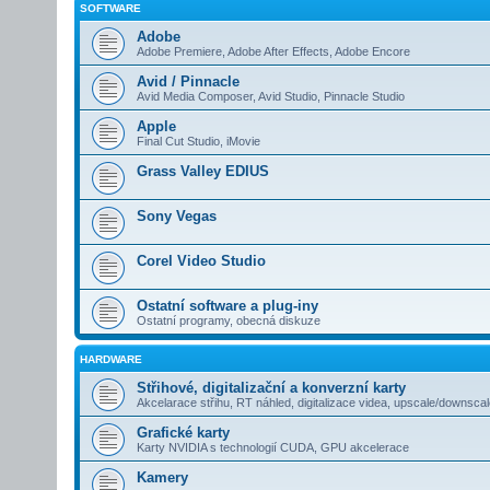
SOFTWARE
Adobe
Adobe Premiere, Adobe After Effects, Adobe Encore
Avid / Pinnacle
Avid Media Composer, Avid Studio, Pinnacle Studio
Apple
Final Cut Studio, iMovie
Grass Valley EDIUS
Sony Vegas
Corel Video Studio
Ostatní software a plug-iny
Ostatní programy, obecná diskuze
HARDWARE
Střihové, digitalizační a konverzní karty
Akcelarace střihu, RT náhled, digitalizace videa, upscale/downsca
Grafické karty
Karty NVIDIA s technologií CUDA, GPU akcelerace
Kamery