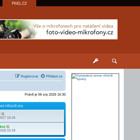
PIXEL.CZ
Registrovat
Přihlásit se
Právě je 06 srp 2026 16:30
NÍ PŘÍSPĚVEK
Z
l
o
2017 16:16
b
r
Z
kce
a
o
2018 15:19
z
b
i
r
t