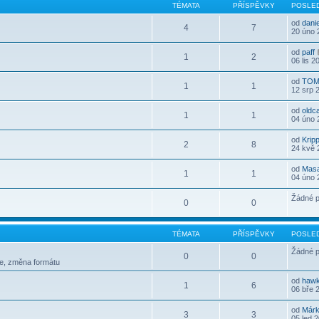
TÉMATA
PŘÍSPĚVKY
POSLED
od
dani
4
7
20 úno 
od
paff
1
2
06 lis 2
od
TOM
1
1
12 srp 
od
oldc
1
1
04 úno 
od
Krip
2
8
24 kvě 
od
Mas
1
1
04 úno 
Žádné p
0
0
TÉMATA
PŘÍSPĚVKY
POSLED
Žádné p
0
0
le, změna formátu
od
haw
1
6
06 bře 
od
Már
3
3
05 led 