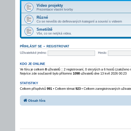
Video projekty
Prezentace vlastní tvorby
Různé
Co se nevešlo do definovaných kategorií a souvisí s videem
Smetiště
Vše, co se netýká videa.
PŘIHLÁSIT SE
•
REGISTROVAT
Uživatelské jméno:
Heslo:
KDO JE ONLINE
Ve fóru je celkem
8
uživatelů :: 2 registrovaní, 0 skrytých a 6 hostů (založeno
Nejvíce zde současně bylo přítomno
1098
uživatelů dne 13 kvě 2026 00:23
STATISTIKY
Celkem příspěvků
991
• Celkem témat
923
• Celkem zaregistrovaných uživat
Obsah fóra