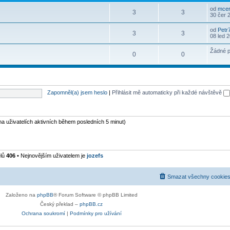
od
mcer
3
3
30 čer 
od
Petr
3
3
08 led 
Žádné p
0
0
Zapomněl(a) jsem heslo
|
Přihlásit mě automaticky při každé návštěvě
 na uživatelích aktivních během posledních 5 minut)
elů
406
• Nejnovějším uživatelem je
jozefs
Smazat všechny cookies
Založeno na
phpBB
® Forum Software © phpBB Limited
Český překlad –
phpBB.cz
Ochrana soukromí
|
Podmínky pro užívání