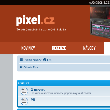
AUDIOZONE.CZ
Server o natáčení a zpracování videa
NOVINKY
RECENZE
NÁVODY
Rychlé odkazy
FAQ
Obsah fóra
PIXEL.CZ
O serveru
Diskuze o serveru, náměty, připomínky a stížnosti.
PR