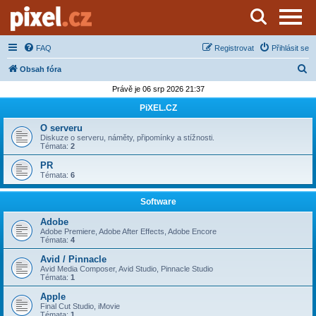
Server o natáčení a zpracování videa
FAQ
Registrovat
Přihlásit se
H
Obsah fóra
l
Právě je 06 srp 2026 21:37
e
PiXEL.CZ
d
O serveru
a
Diskuze o serveru, náměty, připomínky a stížnosti.
Témata:
2
t
PR
Témata:
6
Software
Adobe
Adobe Premiere, Adobe After Effects, Adobe Encore
Témata:
4
Avid / Pinnacle
Avid Media Composer, Avid Studio, Pinnacle Studio
Témata:
1
Apple
Final Cut Studio, iMovie
Témata:
1