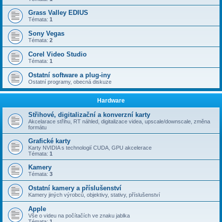
Grass Valley EDIUS
Témata:
1
Sony Vegas
Témata:
2
Corel Video Studio
Témata:
1
Ostatní software a plug-iny
Ostatní programy, obecná diskuze
Hardware
Střihové, digitalizační a konverzní karty
Akcelarace střihu, RT náhled, digitalizace videa, upscale/downscale, změna
formátu
Grafické karty
Karty NVIDIA s technologií CUDA, GPU akcelerace
Témata:
1
Kamery
Témata:
3
Ostatní kamery a příslušenství
Kamery jiných výrobců, objektivy, stativy, příslušenství
Apple
Vše o videu na počítačích ve znaku jablka
Témata:
1