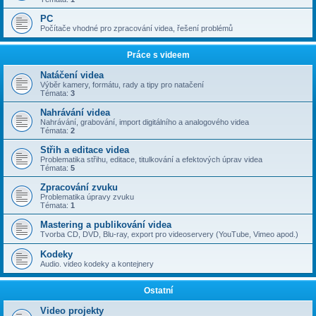
PC
Počítače vhodné pro zpracování videa, řešení problémů
Práce s videem
Natáčení videa
Výběr kamery, formátu, rady a tipy pro natačení
Témata:
3
Nahrávání videa
Nahrávání, grabování, import digitálního a analogového videa
Témata:
2
Střih a editace videa
Problematika střihu, editace, titulkování a efektových úprav videa
Témata:
5
Zpracování zvuku
Problematika úpravy zvuku
Témata:
1
Mastering a publikování videa
Tvorba CD, DVD, Blu-ray, export pro videoservery (YouTube, Vimeo apod.)
Kodeky
Audio. video kodeky a kontejnery
Ostatní
Video projekty