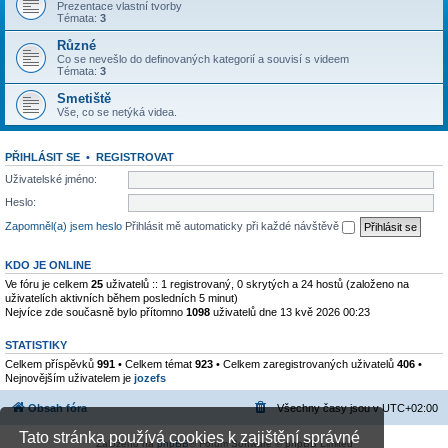
Prezentace vlastní tvorby
Témata:
3
Různé
Co se nevešlo do definovaných kategorií a souvisí s videem
Témata:
3
Smetiště
Vše, co se netýká videa.
PŘIHLÁSIT SE
•
REGISTROVAT
Uživatelské jméno:
Heslo:
Zapomněl(a) jsem heslo
Přihlásit mě automaticky při každé návštěvě
KDO JE ONLINE
Ve fóru je celkem
25
uživatelů :: 1 registrovaný, 0 skrytých a 24 hostů (založeno na
uživatelích aktivních během posledních 5 minut)
Nejvíce zde současně bylo přítomno
1098
uživatelů dne 13 kvě 2026 00:23
STATISTIKY
Celkem příspěvků
991
• Celkem témat
923
• Celkem zaregistrovaných uživatelů
406
•
Nejnovějším uživatelem je
jozefs
Obsah fóra
Všechny časy jsou v
UTC+02:00
Tato stránka používá cookies k zajištění správné
Založeno na
phpBB
® Forum Software © phpBB Limited