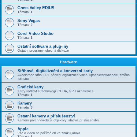
Grass Valley EDIUS
Témata:
1
Sony Vegas
Témata:
2
Corel Video Studio
Témata:
1
Ostatní software a plug-iny
Ostatní programy, obecná diskuze
Hardware
Střihové, digitalizační a konverzní karty
Akcelarace střihu, RT náhled, digitalizace videa, upscale/downscale, změna
formátu
Grafické karty
Karty NVIDIA s technologií CUDA, GPU akcelerace
Témata:
1
Kamery
Témata:
3
Ostatní kamery a příslušenství
Kamery jiných výrobců, objektivy, stativy, příslušenství
Apple
Vše o videu na počítačích ve znaku jablka
Témata:
1