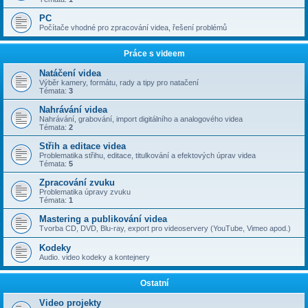
PC
Počítače vhodné pro zpracování videa, řešení problémů
Práce s videem
Natáčení videa
Výběr kamery, formátu, rady a tipy pro natačení
Témata:
3
Nahrávání videa
Nahrávání, grabování, import digitálního a analogového videa
Témata:
2
Střih a editace videa
Problematika střihu, editace, titulkování a efektových úprav videa
Témata:
5
Zpracování zvuku
Problematika úpravy zvuku
Témata:
1
Mastering a publikování videa
Tvorba CD, DVD, Blu-ray, export pro videoservery (YouTube, Vimeo apod.)
Kodeky
Audio. video kodeky a kontejnery
Ostatní
Video projekty