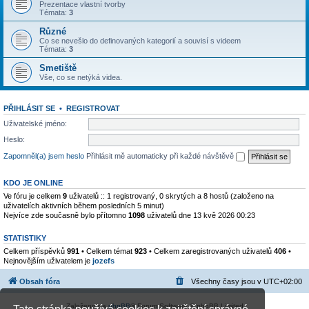
Prezentace vlastní tvorby
Témata:
3
Různé
Co se nevešlo do definovaných kategorií a souvisí s videem
Témata:
3
Smetiště
Vše, co se netýká videa.
PŘIHLÁSIT SE
•
REGISTROVAT
Uživatelské jméno:
Heslo:
Zapomněl(a) jsem heslo
Přihlásit mě automaticky při každé návštěvě
KDO JE ONLINE
Ve fóru je celkem
9
uživatelů :: 1 registrovaný, 0 skrytých a 8 hostů (založeno na
uživatelích aktivních během posledních 5 minut)
Nejvíce zde současně bylo přítomno
1098
uživatelů dne 13 kvě 2026 00:23
STATISTIKY
Celkem příspěvků
991
• Celkem témat
923
• Celkem zaregistrovaných uživatelů
406
•
Nejnovějším uživatelem je
jozefs
Obsah fóra
Všechny časy jsou v
UTC+02:00
Založeno na
phpBB
® Forum Software © phpBB Limited