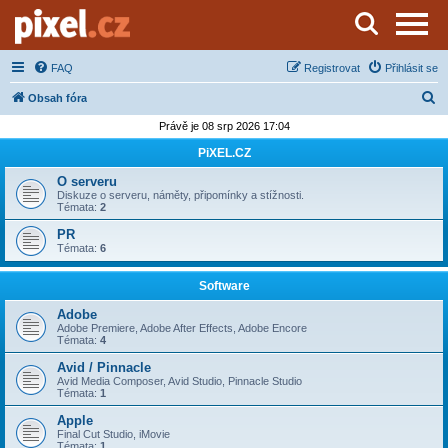
Server o natáčení a zpracování videa
FAQ
Registrovat
Přihlásit se
H
Obsah fóra
l
Právě je 08 srp 2026 17:04
e
PiXEL.CZ
d
O serveru
a
Diskuze o serveru, náměty, připomínky a stížnosti.
Témata:
2
t
PR
Témata:
6
Software
Adobe
Adobe Premiere, Adobe After Effects, Adobe Encore
Témata:
4
Avid / Pinnacle
Avid Media Composer, Avid Studio, Pinnacle Studio
Témata:
1
Apple
Final Cut Studio, iMovie
Témata:
1