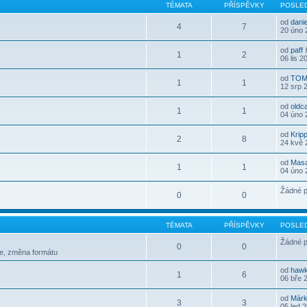
TÉMATA
PŘÍSPĚVKY
POSLED
od
dani
4
7
20 úno 
od
paff
1
2
06 lis 2
od
TOM
1
1
12 srp 
od
oldc
1
1
04 úno 
od
Krip
2
8
24 kvě 
od
Mas
1
1
04 úno 
Žádné p
0
0
TÉMATA
PŘÍSPĚVKY
POSLED
Žádné p
0
0
le, změna formátu
od
haw
1
6
06 bře 
od
Már
3
3
05 led 