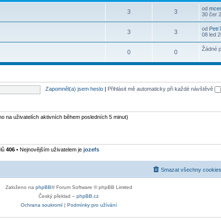
od
mcer
3
3
30 čer 
od
Petr
3
3
08 led 
Žádné p
0
0
Zapomněl(a) jsem heslo
|
Přihlásit mě automaticky při každé návštěvě
eno na uživatelích aktivních během posledních 5 minut)
elů
406
• Nejnovějším uživatelem je
jozefs
Smazat všechny cookies
Založeno na
phpBB
® Forum Software © phpBB Limited
Český překlad –
phpBB.cz
Ochrana soukromí
|
Podmínky pro užívání