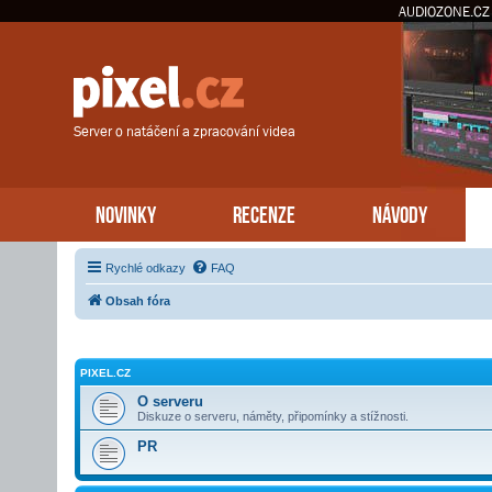
AUDIOZONE.CZ
Server o natáčení a zpracování videa
NOVINKY
RECENZE
NÁVODY
Rychlé odkazy
FAQ
Obsah fóra
PIXEL.CZ
O serveru
Diskuze o serveru, náměty, připomínky a stížnosti.
PR