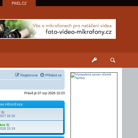
PIXEL.CZ
Registrovat
Přihlásit se
Právě je 07 srp 2026 10:23
NÍ PŘÍSPĚVEK
Z
l
o
2017 16:16
b
r
Z
kce
a
o
2018 15:19
z
b
i
r
t