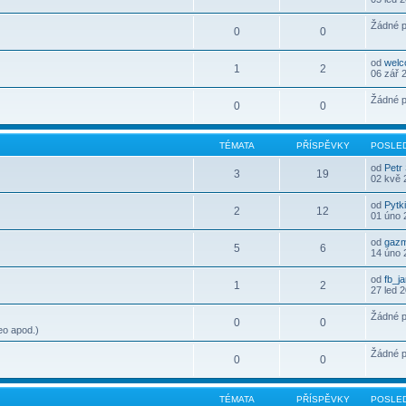
Žádné p
0
0
od
wel
1
2
06 zář 
Žádné p
0
0
TÉMATA
PŘÍSPĚVKY
POSLED
od
Petr
3
19
02 kvě 
od
Pytk
2
12
01 úno 
od
gaz
5
6
14 úno 
od
fb_j
1
2
27 led 
Žádné p
0
0
eo apod.)
Žádné p
0
0
TÉMATA
PŘÍSPĚVKY
POSLED