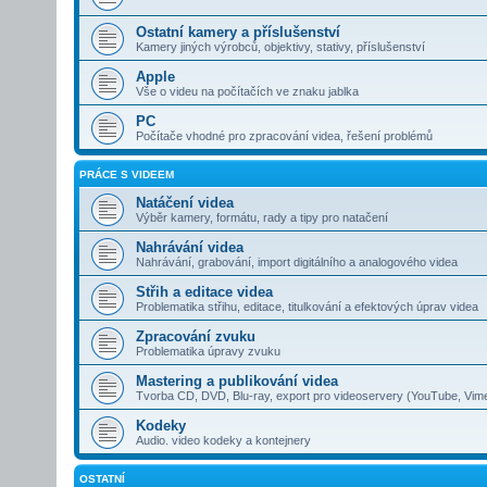
Ostatní kamery a příslušenství
Kamery jiných výrobců, objektivy, stativy, příslušenství
Apple
Vše o videu na počítačích ve znaku jablka
PC
Počítače vhodné pro zpracování videa, řešení problémů
PRÁCE S VIDEEM
Natáčení videa
Výběr kamery, formátu, rady a tipy pro natačení
Nahrávání videa
Nahrávání, grabování, import digitálního a analogového videa
Střih a editace videa
Problematika střihu, editace, titulkování a efektových úprav videa
Zpracování zvuku
Problematika úpravy zvuku
Mastering a publikování videa
Tvorba CD, DVD, Blu-ray, export pro videoservery (YouTube, Vim
Kodeky
Audio. video kodeky a kontejnery
OSTATNÍ