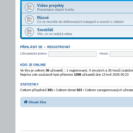
Video projekty
Prezentace vlastní tvorby
Různé
Co se nevešlo do definovaných kategorií a souvisí s videem
Smetiště
Vše, co se netýká videa.
PŘIHLÁSIT SE
•
REGISTROVAT
Uživatelské jméno:
Heslo:
KDO JE ONLINE
Ve fóru je celkem
36
uživatelů :: 1 registrovaný, 0 skrytých a 35 hostů (založ
Nejvíce zde současně bylo přítomno
1098
uživatelů dne 13 kvě 2026 00:23
STATISTIKY
Celkem příspěvků
991
• Celkem témat
923
• Celkem zaregistrovaných uživat
Obsah fóra