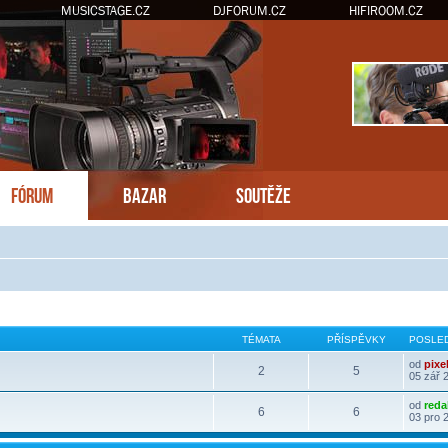
MUSICSTAGE.CZ
DJFORUM.CZ
HIFIROOM.CZ
FÓRUM
BAZAR
SOUTĚŽE
TÉMATA
PŘÍSPĚVKY
POSLED
od
pixe
2
5
05 zář 
od
reda
6
6
03 pro 