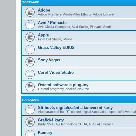
SOFTWARE
Adobe
Adobe Premiere, Adobe After Effects, Adobe Encore
Avid / Pinnacle
Avid Media Composer, Avid Studio, Pinnacle Studio
Apple
Final Cut Studio, iMovie
Grass Valley EDIUS
Sony Vegas
Corel Video Studio
Ostatní software a plug-iny
Ostatní programy, obecná diskuze
HARDWARE
Střihové, digitalizační a konverzní karty
Akcelarace střihu, RT náhled, digitalizace videa, upscale/downsca
Grafické karty
Karty NVIDIA s technologií CUDA, GPU akcelerace
Kamery