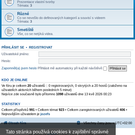
Prezentace vlastní tvorby
Témata:
3
Různé
Co se nevešlo do definovaných kategorií a souvisí s videem
Témata:
3
Smetiště
Vše, co se netýká videa.
PŘIHLÁSIT SE
•
REGISTROVAT
Uživatelské jméno:
Heslo:
Zapomněl(a) jsem heslo
Přihlásit mě automaticky při každé návštěvě
KDO JE ONLINE
Ve fóru je celkem
20
uživatelů :: 0 registrovaných, 0 skrytých a 20 hostů (založeno na
uživatelích aktivních během posledních 5 minut)
Nejvíce zde současně bylo přítomno
1098
uživatelů dne 13 kvě 2026 00:23
STATISTIKY
Celkem příspěvků
991
• Celkem témat
923
• Celkem zaregistrovaných uživatelů
406
•
Nejnovějším uživatelem je
jozefs
Obsah fóra
Všechny časy jsou v
UTC+02:00
Tato stránka používá cookies k zajištění správné
Založeno na
phpBB
® Forum Software © phpBB Limited