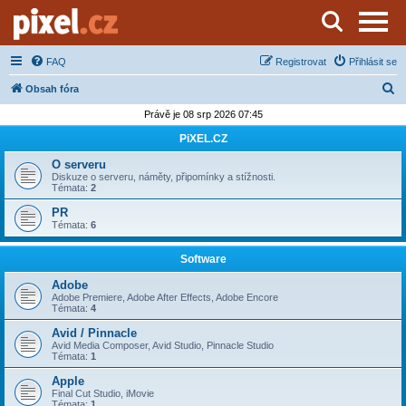
Server o natáčení a zpracování videa
FAQ
Registrovat
Přihlásit se
H
Obsah fóra
l
Právě je 08 srp 2026 07:45
e
PiXEL.CZ
d
O serveru
a
Diskuze o serveru, náměty, připomínky a stížnosti.
Témata:
2
t
PR
Témata:
6
Software
Adobe
Adobe Premiere, Adobe After Effects, Adobe Encore
Témata:
4
Avid / Pinnacle
Avid Media Composer, Avid Studio, Pinnacle Studio
Témata:
1
Apple
Final Cut Studio, iMovie
Témata:
1