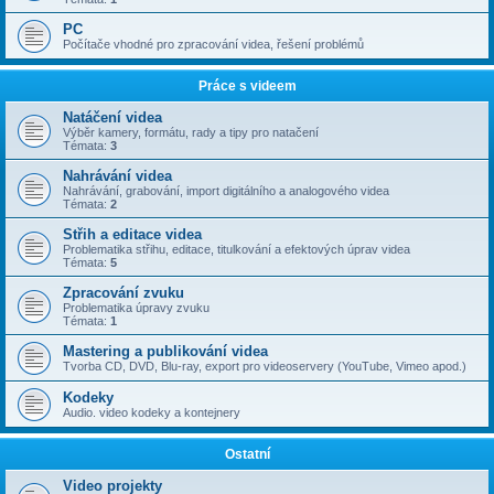
PC
Počítače vhodné pro zpracování videa, řešení problémů
Práce s videem
Natáčení videa
Výběr kamery, formátu, rady a tipy pro natačení
Témata:
3
Nahrávání videa
Nahrávání, grabování, import digitálního a analogového videa
Témata:
2
Střih a editace videa
Problematika střihu, editace, titulkování a efektových úprav videa
Témata:
5
Zpracování zvuku
Problematika úpravy zvuku
Témata:
1
Mastering a publikování videa
Tvorba CD, DVD, Blu-ray, export pro videoservery (YouTube, Vimeo apod.)
Kodeky
Audio. video kodeky a kontejnery
Ostatní
Video projekty