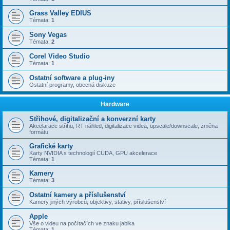
Grass Valley EDIUS
Témata:
1
Sony Vegas
Témata:
2
Corel Video Studio
Témata:
1
Ostatní software a plug-iny
Ostatní programy, obecná diskuze
Hardware
Střihové, digitalizační a konverzní karty
Akcelarace střihu, RT náhled, digitalizace videa, upscale/downscale, změna
formátu
Grafické karty
Karty NVIDIA s technologií CUDA, GPU akcelerace
Témata:
1
Kamery
Témata:
3
Ostatní kamery a příslušenství
Kamery jiných výrobců, objektivy, stativy, příslušenství
Apple
Vše o videu na počítačích ve znaku jablka
Témata:
1