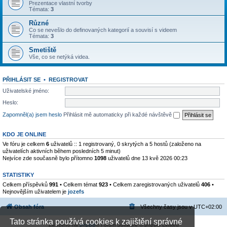
Prezentace vlastní tvorby
Témata:
3
Různé
Co se nevešlo do definovaných kategorií a souvisí s videem
Témata:
3
Smetiště
Vše, co se netýká videa.
PŘIHLÁSIT SE
•
REGISTROVAT
Uživatelské jméno:
Heslo:
Zapomněl(a) jsem heslo
Přihlásit mě automaticky při každé návštěvě
KDO JE ONLINE
Ve fóru je celkem
6
uživatelů :: 1 registrovaný, 0 skrytých a 5 hostů (založeno na
uživatelích aktivních během posledních 5 minut)
Nejvíce zde současně bylo přítomno
1098
uživatelů dne 13 kvě 2026 00:23
STATISTIKY
Celkem příspěvků
991
• Celkem témat
923
• Celkem zaregistrovaných uživatelů
406
•
Nejnovějším uživatelem je
jozefs
Obsah fóra
Všechny časy jsou v
UTC+02:00
Tato stránka používá cookies k zajištění správné
Založeno na
phpBB
® Forum Software © phpBB Limited