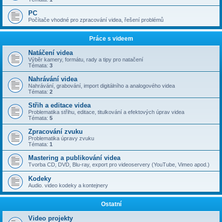
PC
Počítače vhodné pro zpracování videa, řešení problémů
Práce s videem
Natáčení videa
Výběr kamery, formátu, rady a tipy pro natačení
Témata:
3
Nahrávání videa
Nahrávání, grabování, import digitálního a analogového videa
Témata:
2
Střih a editace videa
Problematika střihu, editace, titulkování a efektových úprav videa
Témata:
5
Zpracování zvuku
Problematika úpravy zvuku
Témata:
1
Mastering a publikování videa
Tvorba CD, DVD, Blu-ray, export pro videoservery (YouTube, Vimeo apod.)
Kodeky
Audio. video kodeky a kontejnery
Ostatní
Video projekty