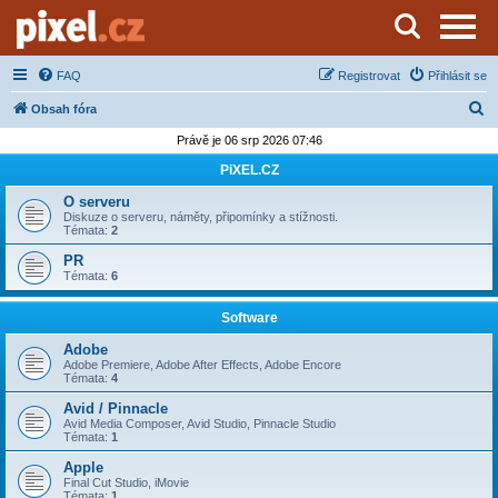
Server o natáčení a zpracování videa
FAQ
Registrovat
Přihlásit se
H
Obsah fóra
l
Právě je 06 srp 2026 07:46
e
PiXEL.CZ
d
O serveru
a
Diskuze o serveru, náměty, připomínky a stížnosti.
Témata:
2
t
PR
Témata:
6
Software
Adobe
Adobe Premiere, Adobe After Effects, Adobe Encore
Témata:
4
Avid / Pinnacle
Avid Media Composer, Avid Studio, Pinnacle Studio
Témata:
1
Apple
Final Cut Studio, iMovie
Témata:
1