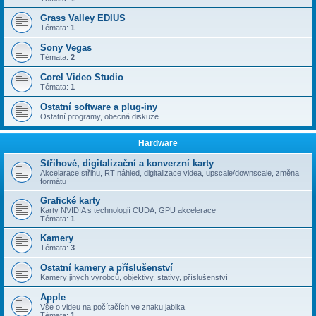
Grass Valley EDIUS
Témata:
1
Sony Vegas
Témata:
2
Corel Video Studio
Témata:
1
Ostatní software a plug-iny
Ostatní programy, obecná diskuze
Hardware
Střihové, digitalizační a konverzní karty
Akcelarace střihu, RT náhled, digitalizace videa, upscale/downscale, změna
formátu
Grafické karty
Karty NVIDIA s technologií CUDA, GPU akcelerace
Témata:
1
Kamery
Témata:
3
Ostatní kamery a příslušenství
Kamery jiných výrobců, objektivy, stativy, příslušenství
Apple
Vše o videu na počítačích ve znaku jablka
Témata:
1