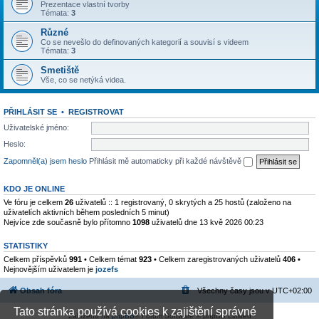
Prezentace vlastní tvorby
Témata:
3
Různé
Co se nevešlo do definovaných kategorií a souvisí s videem
Témata:
3
Smetiště
Vše, co se netýká videa.
PŘIHLÁSIT SE
•
REGISTROVAT
Uživatelské jméno:
Heslo:
Zapomněl(a) jsem heslo
Přihlásit mě automaticky při každé návštěvě
KDO JE ONLINE
Ve fóru je celkem
26
uživatelů :: 1 registrovaný, 0 skrytých a 25 hostů (založeno na
uživatelích aktivních během posledních 5 minut)
Nejvíce zde současně bylo přítomno
1098
uživatelů dne 13 kvě 2026 00:23
STATISTIKY
Celkem příspěvků
991
• Celkem témat
923
• Celkem zaregistrovaných uživatelů
406
•
Nejnovějším uživatelem je
jozefs
Obsah fóra
Všechny časy jsou v
UTC+02:00
Tato stránka používá cookies k zajištění správné
Založeno na
phpBB
® Forum Software © phpBB Limited