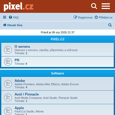
Server o natáčení a zpracování videa
FAQ
Registrovat
Přihlásit se
H
Obsah fóra
l
Právě je 06 srp 2026 21:37
e
PiXEL.CZ
d
O serveru
a
Diskuze o serveru, náměty, připomínky a stížnosti.
Témata:
2
t
PR
Témata:
6
Software
Adobe
Adobe Premiere, Adobe After Effects, Adobe Encore
Témata:
4
Avid / Pinnacle
Avid Media Composer, Avid Studio, Pinnacle Studio
Témata:
1
Apple
Final Cut Studio, iMovie
Témata:
1