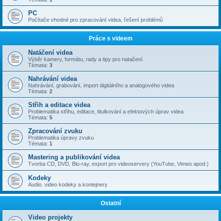
PC
Počítače vhodné pro zpracování videa, řešení problémů
Práce s videem
Natáčení videa
Výběr kamery, formátu, rady a tipy pro natačení
Témata:
3
Nahrávání videa
Nahrávání, grabování, import digitálního a analogového videa
Témata:
2
Střih a editace videa
Problematika střihu, editace, titulkování a efektových úprav videa
Témata:
5
Zpracování zvuku
Problematika úpravy zvuku
Témata:
1
Mastering a publikování videa
Tvorba CD, DVD, Blu-ray, export pro videoservery (YouTube, Vimeo apod.)
Kodeky
Audio. video kodeky a kontejnery
Ostatní
Video projekty