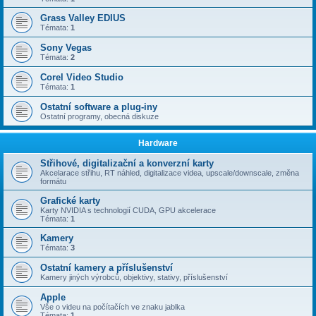
Grass Valley EDIUS
Témata:
1
Sony Vegas
Témata:
2
Corel Video Studio
Témata:
1
Ostatní software a plug-iny
Ostatní programy, obecná diskuze
Hardware
Střihové, digitalizační a konverzní karty
Akcelarace střihu, RT náhled, digitalizace videa, upscale/downscale, změna
formátu
Grafické karty
Karty NVIDIA s technologií CUDA, GPU akcelerace
Témata:
1
Kamery
Témata:
3
Ostatní kamery a příslušenství
Kamery jiných výrobců, objektivy, stativy, příslušenství
Apple
Vše o videu na počítačích ve znaku jablka
Témata:
1