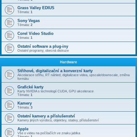
Grass Valley EDIUS
Témata:
1
Sony Vegas
Témata:
2
Corel Video Studio
Témata:
1
Ostatní software a plug-iny
Ostatní programy, obecná diskuze
Hardware
Střihové, digitalizační a konverzní karty
Akcelarace střihu, RT náhled, digitalizace videa, upscale/downscale, změna
formátu
Grafické karty
Karty NVIDIA s technologií CUDA, GPU akcelerace
Témata:
1
Kamery
Témata:
3
Ostatní kamery a příslušenství
Kamery jiných výrobců, objektivy, stativy, příslušenství
Apple
Vše o videu na počítačích ve znaku jablka
Témata:
1