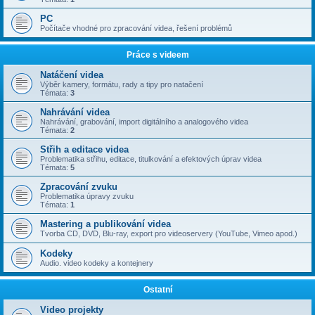
PC
Počítače vhodné pro zpracování videa, řešení problémů
Práce s videem
Natáčení videa
Výběr kamery, formátu, rady a tipy pro natačení
Témata:
3
Nahrávání videa
Nahrávání, grabování, import digitálního a analogového videa
Témata:
2
Střih a editace videa
Problematika střihu, editace, titulkování a efektových úprav videa
Témata:
5
Zpracování zvuku
Problematika úpravy zvuku
Témata:
1
Mastering a publikování videa
Tvorba CD, DVD, Blu-ray, export pro videoservery (YouTube, Vimeo apod.)
Kodeky
Audio. video kodeky a kontejnery
Ostatní
Video projekty