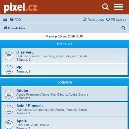
Server o natáčení a zpracování videa
FAQ
Registrovat
Přihlásit se
H
Obsah fóra
l
Právě je 10 srp 2026 08:01
e
PiXEL.CZ
d
O serveru
a
Diskuze o serveru, náměty, připomínky a stížnosti.
Témata:
2
t
PR
Témata:
6
Software
Adobe
Adobe Premiere, Adobe After Effects, Adobe Encore
Témata:
4
Avid / Pinnacle
Avid Media Composer, Avid Studio, Pinnacle Studio
Témata:
1
Apple
Final Cut Studio, iMovie
Témata:
1