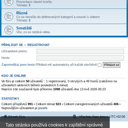
Prezentace vlastní tvorby
Témata:
3
Různé
Co se nevešlo do definovaných kategorií a souvisí s videem
Témata:
3
Smetiště
Vše, co se netýká videa.
PŘIHLÁSIT SE
•
REGISTROVAT
Uživatelské jméno:
Heslo:
Zapomněl(a) jsem heslo
Přihlásit mě automaticky při každé návštěvě
KDO JE ONLINE
Ve fóru je celkem
50
uživatelů :: 1 registrovaný, 0 skrytých a 49 hostů (založeno na
uživatelích aktivních během posledních 5 minut)
Nejvíce zde současně bylo přítomno
1098
uživatelů dne 13 kvě 2026 00:23
STATISTIKY
Celkem příspěvků
991
• Celkem témat
923
• Celkem zaregistrovaných uživatelů
406
•
Nejnovějším uživatelem je
jozefs
Obsah fóra
Všechny časy jsou v
UTC+02:00
Tato stránka používá cookies k zajištění správné
Založeno na
phpBB
® Forum Software © phpBB Limited