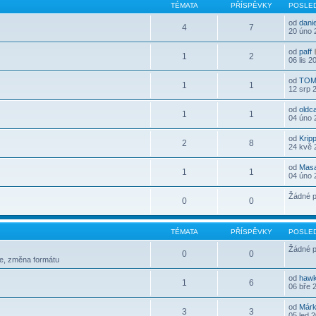
TÉMATA
PŘÍSPĚVKY
POSLED
od
dani
4
7
20 úno 
od
paff
1
2
06 lis 2
od
TOM
1
1
12 srp 
od
oldc
1
1
04 úno 
od
Krip
2
8
24 kvě 
od
Mas
1
1
04 úno 
Žádné p
0
0
TÉMATA
PŘÍSPĚVKY
POSLED
Žádné p
0
0
le, změna formátu
od
haw
1
6
06 bře 
od
Már
3
3
05 led 