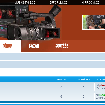
MUSICSTAGE.CZ
DJFORUM.CZ
HIFIROOM.CZ
FÓRUM
BAZAR
SOUTĚŽE
TÉMATA
PŘÍSPĚVKY
POSLED
od
pixe
2
5
05 zář 
od
reda
6
6
03 pro 