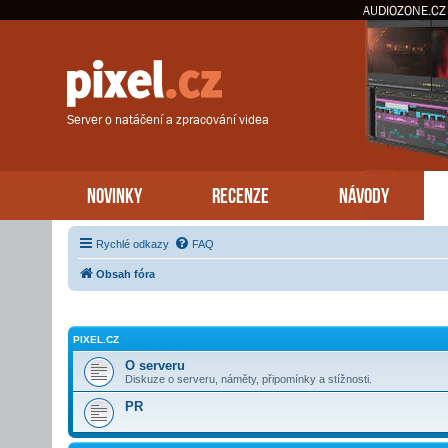
AUDIOZONE.CZ
Server o natáčení a zpracování videa
NOVINKY
RECENZE
NÁVODY
Rychlé odkazy
FAQ
Obsah fóra
PIXEL.CZ
O serveru
Diskuze o serveru, náměty, připomínky a stížnosti.
PR