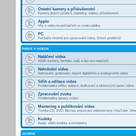
Ostatní kamery a příslušenství
Kamery jiných výrobců, objektivy, stativy, příslušenství
Apple
Vše o videu na počítačích ve znaku jablka
PC
Počítače vhodné pro zpracování videa, řešení problémů
PRÁCE S VIDEEM
Natáčení videa
Výběr kamery, formátu, rady a tipy pro natačení
Nahrávání videa
Nahrávání, grabování, import digitálního a analogového videa
Střih a editace videa
Problematika střihu, editace, titulkování a efektových úprav videa
Zpracování zvuku
Problematika úpravy zvuku
Mastering a publikování videa
Tvorba CD, DVD, Blu-ray, export pro videoservery (YouTube, Vim
Kodeky
Audio. video kodeky a kontejnery
OSTATNÍ