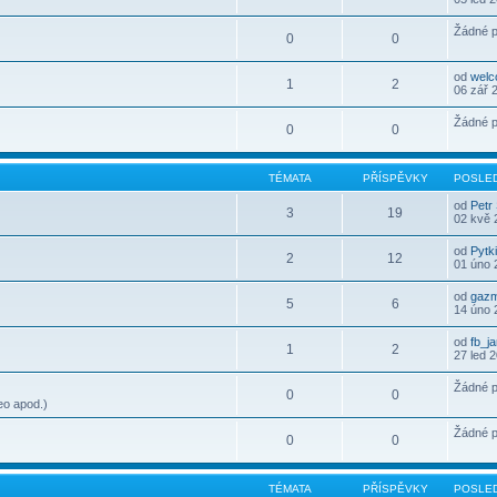
Žádné p
0
0
od
wel
1
2
06 zář 
Žádné p
0
0
TÉMATA
PŘÍSPĚVKY
POSLED
od
Petr
3
19
02 kvě 
od
Pytk
2
12
01 úno 
od
gaz
5
6
14 úno 
od
fb_j
1
2
27 led 
Žádné p
0
0
eo apod.)
Žádné p
0
0
TÉMATA
PŘÍSPĚVKY
POSLED