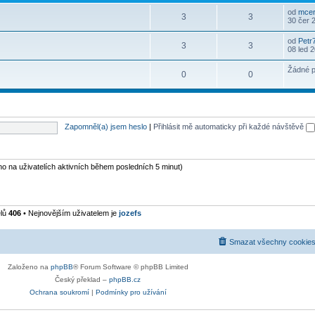
od
mcer
3
3
30 čer 
od
Petr
3
3
08 led 
Žádné p
0
0
Zapomněl(a) jsem heslo
|
Přihlásit mě automaticky při každé návštěvě
eno na uživatelích aktivních během posledních 5 minut)
elů
406
• Nejnovějším uživatelem je
jozefs
Smazat všechny cookies
Založeno na
phpBB
® Forum Software © phpBB Limited
Český překlad –
phpBB.cz
Ochrana soukromí
|
Podmínky pro užívání