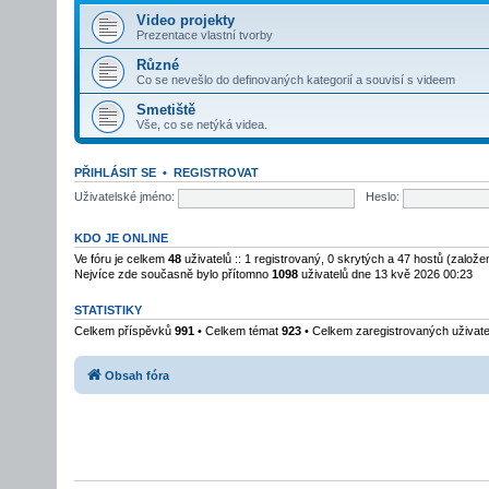
Video projekty
Prezentace vlastní tvorby
Různé
Co se nevešlo do definovaných kategorií a souvisí s videem
Smetiště
Vše, co se netýká videa.
PŘIHLÁSIT SE
•
REGISTROVAT
Uživatelské jméno:
Heslo:
KDO JE ONLINE
Ve fóru je celkem
48
uživatelů :: 1 registrovaný, 0 skrytých a 47 hostů (založ
Nejvíce zde současně bylo přítomno
1098
uživatelů dne 13 kvě 2026 00:23
STATISTIKY
Celkem příspěvků
991
• Celkem témat
923
• Celkem zaregistrovaných uživat
Obsah fóra