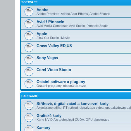
SOFTWARE
Adobe
Adobe Premiere, Adobe After Effects, Adobe Encore
Avid / Pinnacle
Avid Media Composer, Avid Studio, Pinnacle Studio
Apple
Final Cut Studio, iMovie
Grass Valley EDIUS
Sony Vegas
Corel Video Studio
Ostatní software a plug-iny
Ostatní programy, obecná diskuze
HARDWARE
Střihové, digitalizační a konverzní karty
Akcelarace střihu, RT náhled, digitalizace videa, upscale/downsca
Grafické karty
Karty NVIDIA s technologií CUDA, GPU akcelerace
Kamery