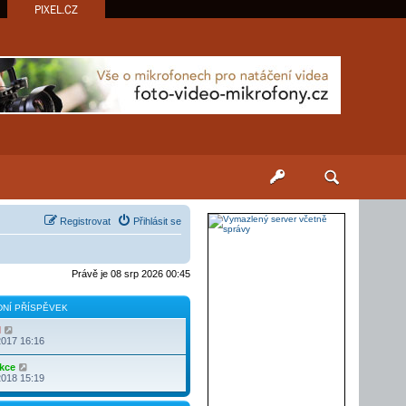
PIXEL.CZ
Registrovat
Přihlásit se
Právě je 08 srp 2026 00:45
NÍ PŘÍSPĚVEK
Z
l
o
2017 16:16
b
r
Z
kce
a
o
2018 15:19
z
b
i
r
t