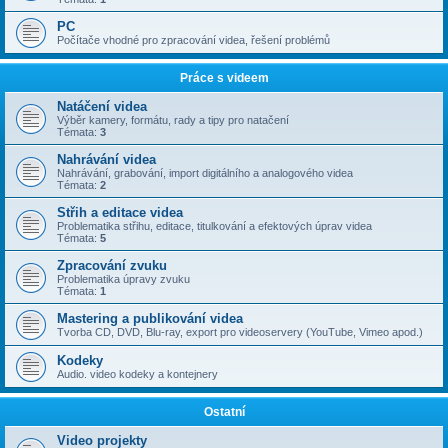
PC
Počítače vhodné pro zpracování videa, řešení problémů
Práce s videem
Natáčení videa
Výběr kamery, formátu, rady a tipy pro natačení
Témata:
3
Nahrávání videa
Nahrávání, grabování, import digitálního a analogového videa
Témata:
2
Střih a editace videa
Problematika střihu, editace, titulkování a efektových úprav videa
Témata:
5
Zpracování zvuku
Problematika úpravy zvuku
Témata:
1
Mastering a publikování videa
Tvorba CD, DVD, Blu-ray, export pro videoservery (YouTube, Vimeo apod.)
Kodeky
Audio. video kodeky a kontejnery
Ostatní
Video projekty