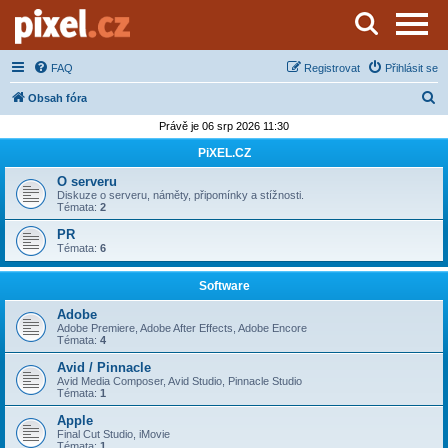
Server o natáčení a zpracování videa
FAQ
Registrovat
Přihlásit se
H
Obsah fóra
l
Právě je 06 srp 2026 11:30
e
PiXEL.CZ
d
O serveru
a
Diskuze o serveru, náměty, připomínky a stížnosti.
Témata:
2
t
PR
Témata:
6
Software
Adobe
Adobe Premiere, Adobe After Effects, Adobe Encore
Témata:
4
Avid / Pinnacle
Avid Media Composer, Avid Studio, Pinnacle Studio
Témata:
1
Apple
Final Cut Studio, iMovie
Témata:
1