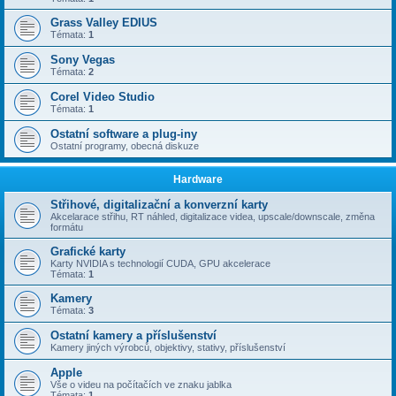
Grass Valley EDIUS
Témata:
1
Sony Vegas
Témata:
2
Corel Video Studio
Témata:
1
Ostatní software a plug-iny
Ostatní programy, obecná diskuze
Hardware
Střihové, digitalizační a konverzní karty
Akcelarace střihu, RT náhled, digitalizace videa, upscale/downscale, změna
formátu
Grafické karty
Karty NVIDIA s technologií CUDA, GPU akcelerace
Témata:
1
Kamery
Témata:
3
Ostatní kamery a příslušenství
Kamery jiných výrobců, objektivy, stativy, příslušenství
Apple
Vše o videu na počítačích ve znaku jablka
Témata:
1