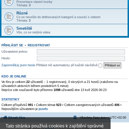
Prezentace vlastní tvorby
Témata:
3
Různé
Co se nevešlo do definovaných kategorií a souvisí s videem
Témata:
3
Smetiště
Vše, co se netýká videa.
PŘIHLÁSIT SE
•
REGISTROVAT
Uživatelské jméno:
Heslo:
Zapomněl(a) jsem heslo
Přihlásit mě automaticky při každé návštěvě
KDO JE ONLINE
Ve fóru je celkem
22
uživatelů :: 1 registrovaný, 0 skrytých a 21 hostů (založeno na
uživatelích aktivních během posledních 5 minut)
Nejvíce zde současně bylo přítomno
1098
uživatelů dne 13 kvě 2026 00:23
STATISTIKY
Celkem příspěvků
991
• Celkem témat
923
• Celkem zaregistrovaných uživatelů
406
•
Nejnovějším uživatelem je
jozefs
Obsah fóra
Všechny časy jsou v
UTC+02:00
Tato stránka používá cookies k zajištění správné
Založeno na
phpBB
® Forum Software © phpBB Limited