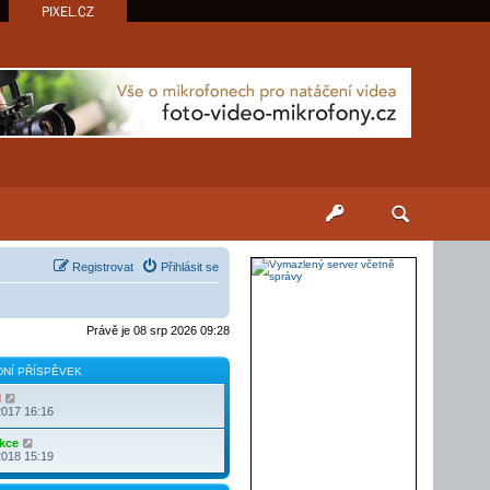
PIXEL.CZ
Registrovat
Přihlásit se
Právě je 08 srp 2026 09:28
NÍ PŘÍSPĚVEK
Z
l
o
2017 16:16
b
r
Z
kce
a
o
2018 15:19
z
b
i
r
t