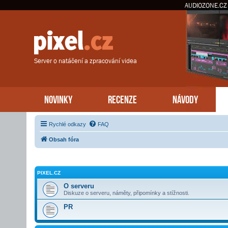
AUDIOZONE.CZ
Server o natáčení a zpracování videa
NOVINKY
RECENZE
NÁVODY
Rychlé odkazy
FAQ
Obsah fóra
PIXEL.CZ
O serveru
Diskuze o serveru, náměty, připomínky a stížnosti.
PR