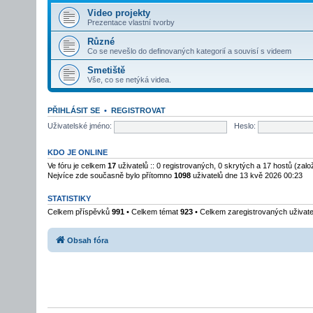
Video projekty
Prezentace vlastní tvorby
Různé
Co se nevešlo do definovaných kategorií a souvisí s videem
Smetiště
Vše, co se netýká videa.
PŘIHLÁSIT SE
•
REGISTROVAT
Uživatelské jméno:
Heslo:
KDO JE ONLINE
Ve fóru je celkem
17
uživatelů :: 0 registrovaných, 0 skrytých a 17 hostů (zal
Nejvíce zde současně bylo přítomno
1098
uživatelů dne 13 kvě 2026 00:23
STATISTIKY
Celkem příspěvků
991
• Celkem témat
923
• Celkem zaregistrovaných uživat
Obsah fóra