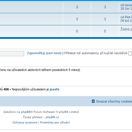
od
mcer
3
3
30 čer 
od
Petr
3
3
08 led 
Žádné p
0
0
Zapomněl(a) jsem heslo
|
Přihlásit mě automaticky při každé návštěvě
oženo na uživatelích aktivních během posledních 5 minut)
elů
406
• Nejnovějším uživatelem je
jozefs
Smazat všechny cookies
Založeno na
phpBB
® Forum Software © phpBB Limited
Český překlad –
phpBB.cz
Ochrana soukromí
|
Podmínky pro užívání