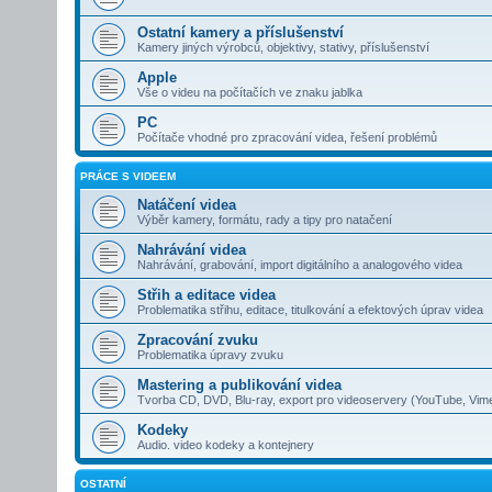
Ostatní kamery a příslušenství
Kamery jiných výrobců, objektivy, stativy, příslušenství
Apple
Vše o videu na počítačích ve znaku jablka
PC
Počítače vhodné pro zpracování videa, řešení problémů
PRÁCE S VIDEEM
Natáčení videa
Výběr kamery, formátu, rady a tipy pro natačení
Nahrávání videa
Nahrávání, grabování, import digitálního a analogového videa
Střih a editace videa
Problematika střihu, editace, titulkování a efektových úprav videa
Zpracování zvuku
Problematika úpravy zvuku
Mastering a publikování videa
Tvorba CD, DVD, Blu-ray, export pro videoservery (YouTube, Vim
Kodeky
Audio. video kodeky a kontejnery
OSTATNÍ