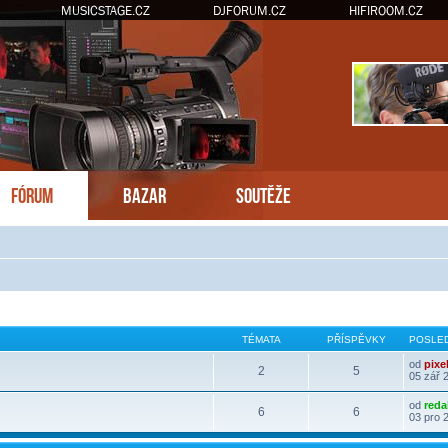
MUSICSTAGE.CZ
DJFORUM.CZ
HIFIROOM.CZ
FÓRUM
BAZAR
SOUTĚŽE
TÉMATA
PŘÍSPĚVKY
POSLED
od
pixe
2
5
05 zář 
od
reda
6
6
03 pro 