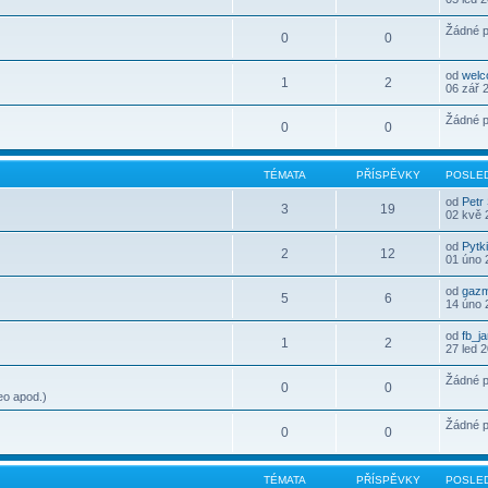
Žádné p
0
0
od
wel
1
2
06 zář 
Žádné p
0
0
TÉMATA
PŘÍSPĚVKY
POSLED
od
Petr
3
19
02 kvě 
od
Pytk
2
12
01 úno 
od
gaz
5
6
14 úno 
od
fb_j
1
2
27 led 
Žádné p
0
0
eo apod.)
Žádné p
0
0
TÉMATA
PŘÍSPĚVKY
POSLED