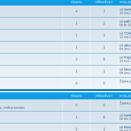
TÉMATA
PŘÍSPĚVKY
POSLED
od
dani
4
7
20 úno 
od
paff
1
2
06 lis 2
od
TOM
1
1
12 srp 
od
oldc
1
1
04 úno 
od
Krip
2
8
24 kvě 
od
Mas
1
1
04 úno 
Žádné p
0
0
TÉMATA
PŘÍSPĚVKY
POSLED
Žádné p
0
0
le, změna formátu
od
haw
1
6
06 bře 
od
Már
3
3
05 led 