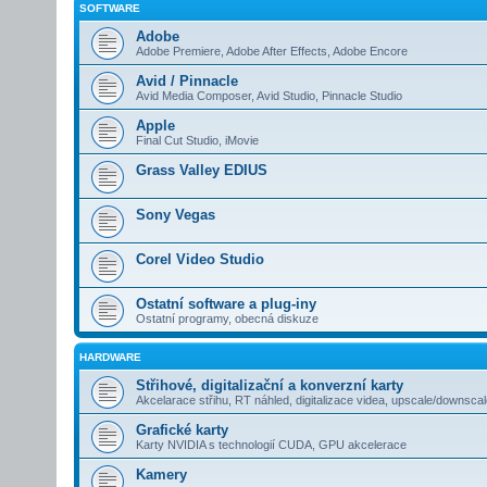
SOFTWARE
Adobe
Adobe Premiere, Adobe After Effects, Adobe Encore
Avid / Pinnacle
Avid Media Composer, Avid Studio, Pinnacle Studio
Apple
Final Cut Studio, iMovie
Grass Valley EDIUS
Sony Vegas
Corel Video Studio
Ostatní software a plug-iny
Ostatní programy, obecná diskuze
HARDWARE
Střihové, digitalizační a konverzní karty
Akcelarace střihu, RT náhled, digitalizace videa, upscale/downsca
Grafické karty
Karty NVIDIA s technologií CUDA, GPU akcelerace
Kamery