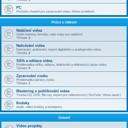
PC
Počítače vhodné pro zpracování videa, řešení problémů
Práce s videem
Natáčení videa
Výběr kamery, formátu, rady a tipy pro natačení
Témata:
3
Nahrávání videa
Nahrávání, grabování, import digitálního a analogového videa
Témata:
2
Střih a editace videa
Problematika střihu, editace, titulkování a efektových úprav videa
Témata:
5
Zpracování zvuku
Problematika úpravy zvuku
Témata:
1
Mastering a publikování videa
Tvorba CD, DVD, Blu-ray, export pro videoservery (YouTube, Vimeo apod.)
Kodeky
Audio. video kodeky a kontejnery
Ostatní
Video projekty