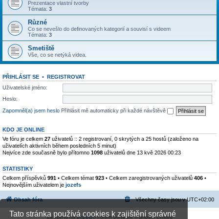
Prezentace vlastní tvorby
Témata:
3
Různé
Co se nevešlo do definovaných kategorií a souvisí s videem
Témata:
3
Smetiště
Vše, co se netýká videa.
PŘIHLÁSIT SE
•
REGISTROVAT
Uživatelské jméno:
Heslo:
Zapomněl(a) jsem heslo
Přihlásit mě automaticky při každé návštěvě
KDO JE ONLINE
Ve fóru je celkem
27
uživatelů :: 2 registrovaní, 0 skrytých a 25 hostů (založeno na
uživatelích aktivních během posledních 5 minut)
Nejvíce zde současně bylo přítomno
1098
uživatelů dne 13 kvě 2026 00:23
STATISTIKY
Celkem příspěvků
991
• Celkem témat
923
• Celkem zaregistrovaných uživatelů
406
•
Nejnovějším uživatelem je
jozefs
Obsah fóra
Všechny časy jsou v
UTC+02:00
Tato stránka používá cookies k zajištění správné
Založeno na
phpBB
® Forum Software © phpBB Limited