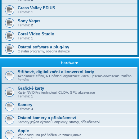
Grass Valley EDIUS
Témata:
1
Sony Vegas
Témata:
2
Corel Video Studio
Témata:
1
Ostatní software a plug-iny
Ostatní programy, obecná diskuze
Hardware
Střihové, digitalizační a konverzní karty
Akcelarace střihu, RT náhled, digitalizace videa, upscale/downscale, změna
formátu
Grafické karty
Karty NVIDIA s technologií CUDA, GPU akcelerace
Témata:
1
Kamery
Témata:
3
Ostatní kamery a příslušenství
Kamery jiných výrobců, objektivy, stativy, příslušenství
Apple
Vše o videu na počítačích ve znaku jablka
Témata:
1