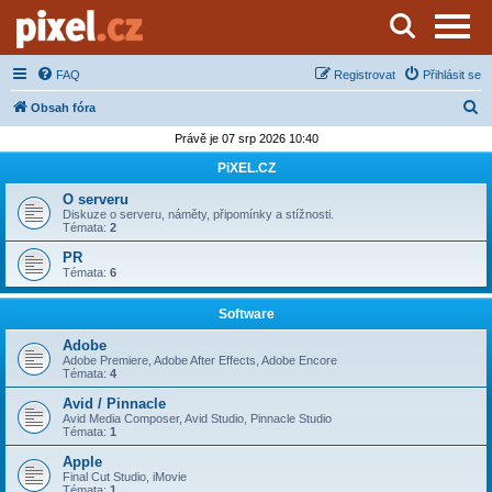
Server o natáčení a zpracování videa
FAQ
Registrovat
Přihlásit se
H
Obsah fóra
l
Právě je 07 srp 2026 10:40
e
PiXEL.CZ
d
O serveru
a
Diskuze o serveru, náměty, připomínky a stížnosti.
Témata:
2
t
PR
Témata:
6
Software
Adobe
Adobe Premiere, Adobe After Effects, Adobe Encore
Témata:
4
Avid / Pinnacle
Avid Media Composer, Avid Studio, Pinnacle Studio
Témata:
1
Apple
Final Cut Studio, iMovie
Témata:
1