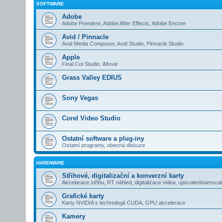
SOFTWARE
Adobe
Adobe Premiere, Adobe After Effects, Adobe Encore
Avid / Pinnacle
Avid Media Composer, Avid Studio, Pinnacle Studio
Apple
Final Cut Studio, iMovie
Grass Valley EDIUS
Sony Vegas
Corel Video Studio
Ostatní software a plug-iny
Ostatní programy, obecná diskuze
HARDWARE
Střihové, digitalizační a konverzní karty
Akcelarace střihu, RT náhled, digitalizace videa, upscale/downsca
Grafické karty
Karty NVIDIA s technologií CUDA, GPU akcelerace
Kamery