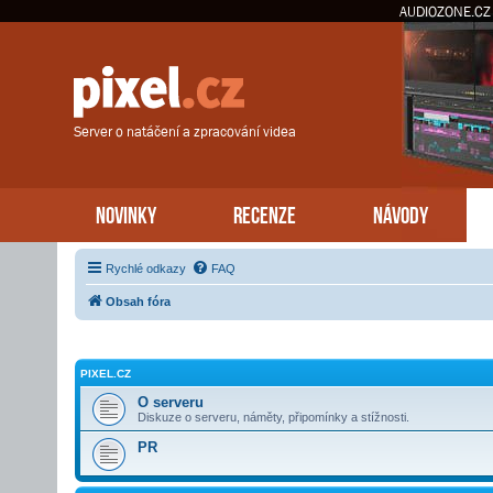
AUDIOZONE.CZ
Server o natáčení a zpracování videa
NOVINKY
RECENZE
NÁVODY
Rychlé odkazy
FAQ
Obsah fóra
PIXEL.CZ
O serveru
Diskuze o serveru, náměty, připomínky a stížnosti.
PR