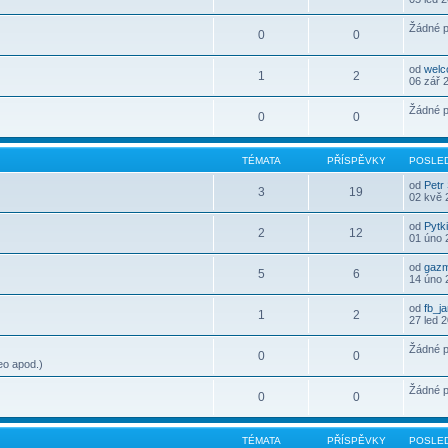
Žádné p
0
0
od
wel
1
2
06 zář 
Žádné p
0
0
TÉMATA
PŘÍSPĚVKY
POSLED
od
Petr
3
19
02 kvě 
od
Pytk
2
12
01 úno 
od
gaz
5
6
14 úno 
od
fb_j
1
2
27 led 
Žádné p
0
0
eo apod.)
Žádné p
0
0
TÉMATA
PŘÍSPĚVKY
POSLED