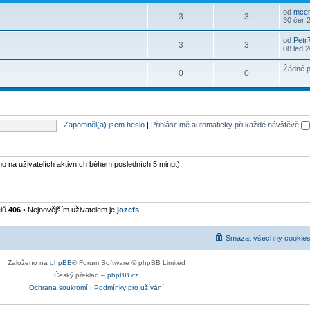
od
mcer
3
3
30 čer 
od
Petr
3
3
08 led 
Žádné p
0
0
Zapomněl(a) jsem heslo
|
Přihlásit mě automaticky při každé návštěvě
eno na uživatelích aktivních během posledních 5 minut)
elů
406
• Nejnovějším uživatelem je
jozefs
Smazat všechny cookies
Založeno na
phpBB
® Forum Software © phpBB Limited
Český překlad –
phpBB.cz
Ochrana soukromí
|
Podmínky pro užívání