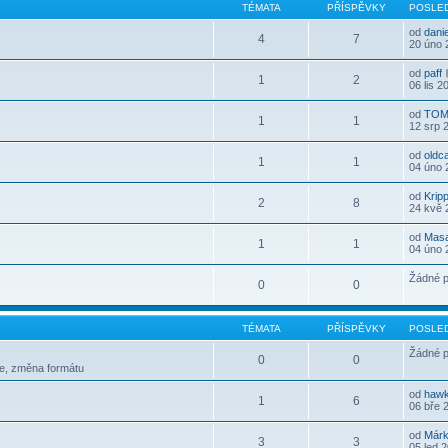
TÉMATA
PŘÍSPĚVKY
POSLED
od
dani
4
7
20 úno 
od
paff
1
2
06 lis 2
od
TOM
1
1
12 srp 
od
oldc
1
1
04 úno 
od
Krip
2
8
24 kvě 
od
Mas
1
1
04 úno 
Žádné p
0
0
TÉMATA
PŘÍSPĚVKY
POSLED
Žádné p
0
0
le, změna formátu
od
haw
1
6
06 bře 
od
Már
3
3
05 led 