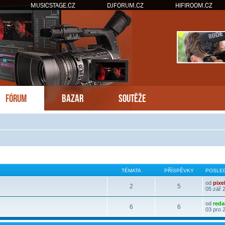
MUSICSTAGE.CZ
DJFORUM.CZ
HIFIROOM.CZ
FÓRUM
BAZAR
SOUTĚŽE
TÉMATA
PŘÍSPĚVKY
POSLED
od
pixe
2
5
05 zář 
od
reda
6
6
03 pro 