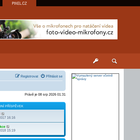
PIXEL.CZ
Registrovat
Přihlásit se
Právě je 08 srp 2026 01:31
NÍ PŘÍSPĚVEK
Z
l
o
2017 16:16
b
r
Z
kce
a
o
2018 15:19
z
b
i
r
t