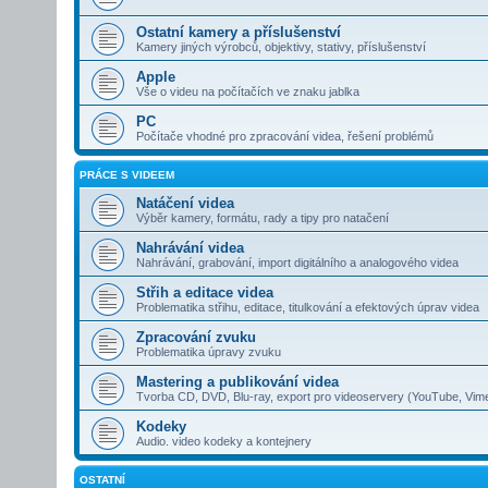
Ostatní kamery a příslušenství
Kamery jiných výrobců, objektivy, stativy, příslušenství
Apple
Vše o videu na počítačích ve znaku jablka
PC
Počítače vhodné pro zpracování videa, řešení problémů
PRÁCE S VIDEEM
Natáčení videa
Výběr kamery, formátu, rady a tipy pro natačení
Nahrávání videa
Nahrávání, grabování, import digitálního a analogového videa
Střih a editace videa
Problematika střihu, editace, titulkování a efektových úprav videa
Zpracování zvuku
Problematika úpravy zvuku
Mastering a publikování videa
Tvorba CD, DVD, Blu-ray, export pro videoservery (YouTube, Vim
Kodeky
Audio. video kodeky a kontejnery
OSTATNÍ