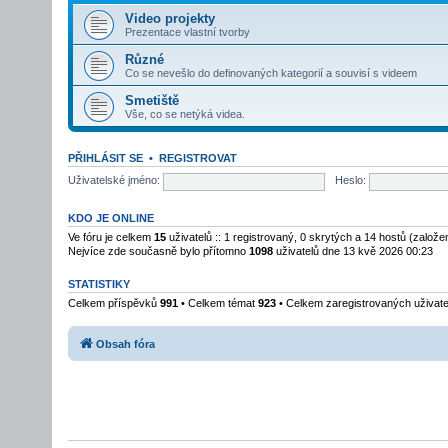
Video projekty
Prezentace vlastní tvorby
Různé
Co se nevešlo do definovaných kategorií a souvisí s videem
Smetiště
Vše, co se netýká videa.
PŘIHLÁSIT SE
•
REGISTROVAT
Uživatelské jméno:
Heslo:
KDO JE ONLINE
Ve fóru je celkem
15
uživatelů :: 1 registrovaný, 0 skrytých a 14 hostů (založ
Nejvíce zde současně bylo přítomno
1098
uživatelů dne 13 kvě 2026 00:23
STATISTIKY
Celkem příspěvků
991
• Celkem témat
923
• Celkem zaregistrovaných uživat
Obsah fóra