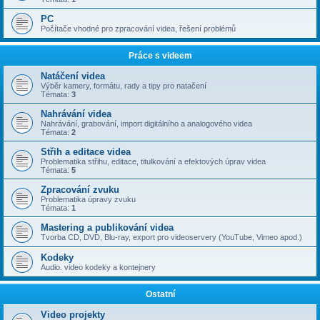
PC
Počítače vhodné pro zpracování videa, řešení problémů
Práce s videem
Natáčení videa
Výběr kamery, formátu, rady a tipy pro natačení
Témata:
3
Nahrávání videa
Nahrávání, grabování, import digitálního a analogového videa
Témata:
2
Střih a editace videa
Problematika střihu, editace, titulkování a efektových úprav videa
Témata:
5
Zpracování zvuku
Problematika úpravy zvuku
Témata:
1
Mastering a publikování videa
Tvorba CD, DVD, Blu-ray, export pro videoservery (YouTube, Vimeo apod.)
Kodeky
Audio. video kodeky a kontejnery
Ostatní
Video projekty