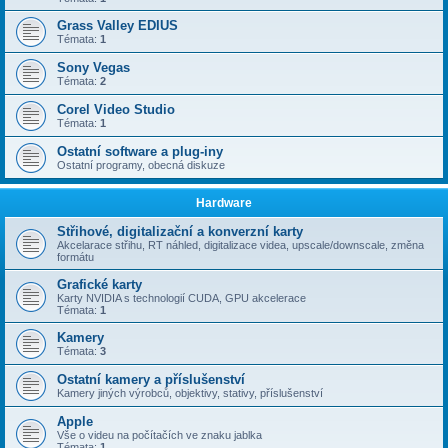
Grass Valley EDIUS
Témata:
1
Sony Vegas
Témata:
2
Corel Video Studio
Témata:
1
Ostatní software a plug-iny
Ostatní programy, obecná diskuze
Hardware
Střihové, digitalizační a konverzní karty
Akcelarace střihu, RT náhled, digitalizace videa, upscale/downscale, změna
formátu
Grafické karty
Karty NVIDIA s technologií CUDA, GPU akcelerace
Témata:
1
Kamery
Témata:
3
Ostatní kamery a příslušenství
Kamery jiných výrobců, objektivy, stativy, příslušenství
Apple
Vše o videu na počítačích ve znaku jablka
Témata:
1