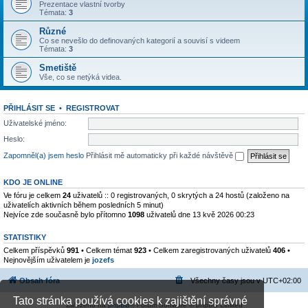
Prezentace vlastní tvorby
Témata:
3
Různé
Co se nevešlo do definovaných kategorií a souvisí s videem
Témata:
3
Smetiště
Vše, co se netýká videa.
PŘIHLÁSIT SE
•
REGISTROVAT
Uživatelské jméno:
Heslo:
Zapomněl(a) jsem heslo
Přihlásit mě automaticky při každé návštěvě
KDO JE ONLINE
Ve fóru je celkem
24
uživatelů :: 0 registrovaných, 0 skrytých a 24 hostů (založeno na
uživatelích aktivních během posledních 5 minut)
Nejvíce zde současně bylo přítomno
1098
uživatelů dne 13 kvě 2026 00:23
STATISTIKY
Celkem příspěvků
991
• Celkem témat
923
• Celkem zaregistrovaných uživatelů
406
•
Nejnovějším uživatelem je
jozefs
Obsah fóra
Všechny časy jsou v
UTC+02:00
Tato stránka používá cookies k zajištění správné
Založeno na
phpBB
® Forum Software © phpBB Limited