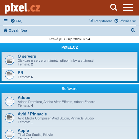
Server o natáčení a zpracování videa
FAQ
Registrovat
Přihlásit se
H
Obsah fóra
l
Právě je 08 srp 2026 07:54
e
PiXEL.CZ
d
O serveru
a
Diskuze o serveru, náměty, připomínky a stížnosti.
Témata:
2
t
PR
Témata:
6
Software
Adobe
Adobe Premiere, Adobe After Effects, Adobe Encore
Témata:
4
Avid / Pinnacle
Avid Media Composer, Avid Studio, Pinnacle Studio
Témata:
1
Apple
Final Cut Studio, iMovie
Témata:
1