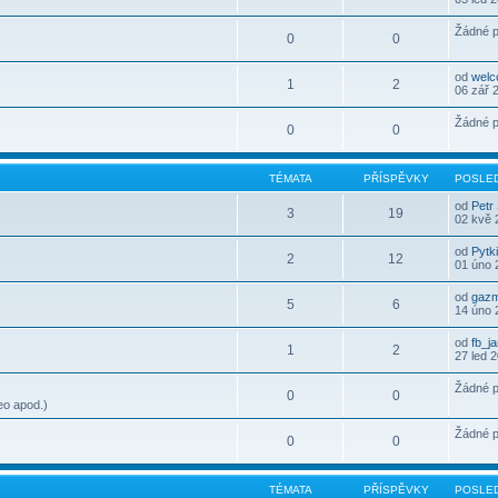
Žádné p
0
0
od
wel
1
2
06 zář 
Žádné p
0
0
TÉMATA
PŘÍSPĚVKY
POSLED
od
Petr
3
19
02 kvě 
od
Pytk
2
12
01 úno 
od
gaz
5
6
14 úno 
od
fb_j
1
2
27 led 
Žádné p
0
0
eo apod.)
Žádné p
0
0
TÉMATA
PŘÍSPĚVKY
POSLED