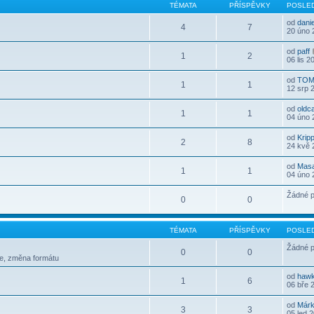
TÉMATA
PŘÍSPĚVKY
POSLED
od
dani
4
7
20 úno 
od
paff
1
2
06 lis 2
od
TOM
1
1
12 srp 
od
oldc
1
1
04 úno 
od
Krip
2
8
24 kvě 
od
Mas
1
1
04 úno 
Žádné p
0
0
TÉMATA
PŘÍSPĚVKY
POSLED
Žádné p
0
0
le, změna formátu
od
haw
1
6
06 bře 
od
Már
3
3
05 led 