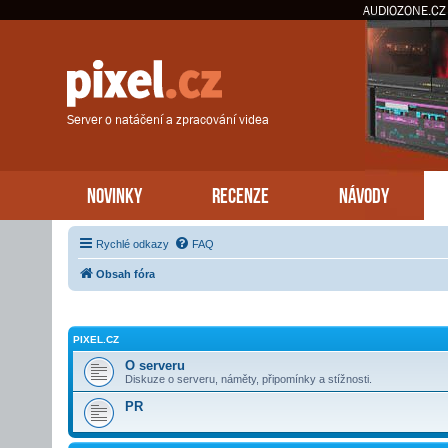
AUDIOZONE.CZ
Server o natáčení a zpracování videa
NOVINKY
RECENZE
NÁVODY
Rychlé odkazy
FAQ
Obsah fóra
PIXEL.CZ
O serveru
Diskuze o serveru, náměty, připomínky a stížnosti.
PR