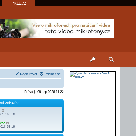
PIXEL.CZ
Registrovat
Přihlásit se
Právě je 09 srp 2026 11:22
NÍ PŘÍSPĚVEK
Z
l
o
2017 16:16
b
r
Z
kce
a
o
2018 15:19
z
b
i
r
t