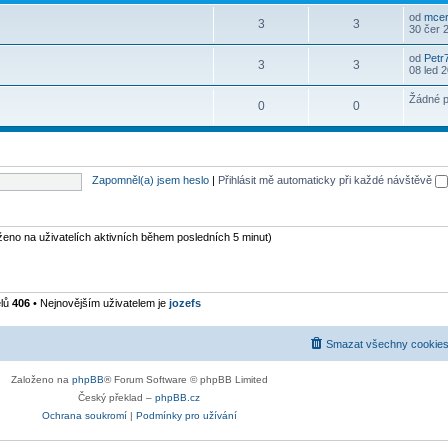
od
mcer
3
3
30 čer 
od
Petr
3
3
08 led 
Žádné p
0
0
Zapomněl(a) jsem heslo
|
Přihlásit mě automaticky při každé návštěvě
oženo na uživatelích aktivních během posledních 5 minut)
elů
406
• Nejnovějším uživatelem je
jozefs
Smazat všechny cookies
Založeno na
phpBB
® Forum Software © phpBB Limited
Český překlad –
phpBB.cz
Ochrana soukromí
|
Podmínky pro užívání