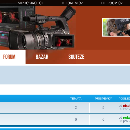
MUSICSTAGE.CZ
DJFORUM.CZ
HIFIROOM.CZ
FÓRUM
BAZAR
SOUTĚŽE
TÉMATA
PŘÍSPĚVKY
POSLED
od
pixe
2
5
05 zář 
od
reda
6
6
03 pro 