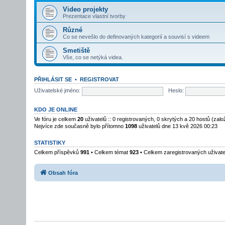
Video projekty
Prezentace vlastní tvorby
Různé
Co se nevešlo do definovaných kategorií a souvisí s videem
Smetiště
Vše, co se netýká videa.
PŘIHLÁSIT SE
•
REGISTROVAT
Uživatelské jméno:
Heslo:
KDO JE ONLINE
Ve fóru je celkem
20
uživatelů :: 0 registrovaných, 0 skrytých a 20 hostů (zal
Nejvíce zde současně bylo přítomno
1098
uživatelů dne 13 kvě 2026 00:23
STATISTIKY
Celkem příspěvků
991
• Celkem témat
923
• Celkem zaregistrovaných uživat
Obsah fóra