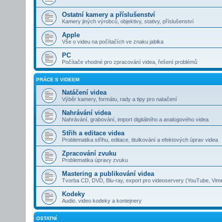
Ostatní kamery a příslušenství
Kamery jiných výrobců, objektivy, stativy, příslušenství
Apple
Vše o videu na počítačích ve znaku jablka
PC
Počítače vhodné pro zpracování videa, řešení problémů
PRÁCE S VIDEEM
Natáčení videa
Výběr kamery, formátu, rady a tipy pro natačení
Nahrávání videa
Nahrávání, grabování, import digitálního a analogového videa
Střih a editace videa
Problematika střihu, editace, titulkování a efektových úprav videa
Zpracování zvuku
Problematika úpravy zvuku
Mastering a publikování videa
Tvorba CD, DVD, Blu-ray, export pro videoservery (YouTube, Vim
Kodeky
Audio. video kodeky a kontejnery
OSTATNÍ