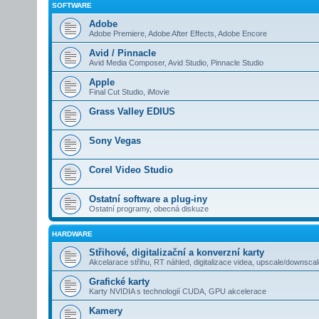
SOFTWARE
Adobe
Adobe Premiere, Adobe After Effects, Adobe Encore
Avid / Pinnacle
Avid Media Composer, Avid Studio, Pinnacle Studio
Apple
Final Cut Studio, iMovie
Grass Valley EDIUS
Sony Vegas
Corel Video Studio
Ostatní software a plug-iny
Ostatní programy, obecná diskuze
HARDWARE
Střihové, digitalizační a konverzní karty
Akcelarace střihu, RT náhled, digitalizace videa, upscale/downsca
Grafické karty
Karty NVIDIA s technologií CUDA, GPU akcelerace
Kamery