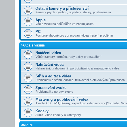
Ostatní kamery a příslušenství
Kamery jiných výrobců, objektivy, stativy, příslušenství
Apple
Vše o videu na počítačích ve znaku jablka
PC
Počítače vhodné pro zpracování videa, řešení problémů
PRÁCE S VIDEEM
Natáčení videa
Výběr kamery, formátu, rady a tipy pro natačení
Nahrávání videa
Nahrávání, grabování, import digitálního a analogového videa
Střih a editace videa
Problematika střihu, editace, titulkování a efektových úprav videa
Zpracování zvuku
Problematika úpravy zvuku
Mastering a publikování videa
Tvorba CD, DVD, Blu-ray, export pro videoservery (YouTube, Vim
Kodeky
Audio. video kodeky a kontejnery
OSTATNÍ