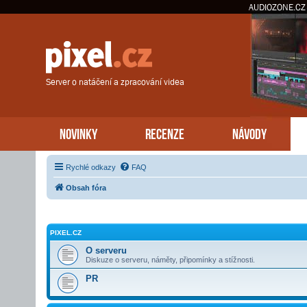
AUDIOZONE.CZ
Server o natáčení a zpracování videa
NOVINKY
RECENZE
NÁVODY
Rychlé odkazy
FAQ
Obsah fóra
PIXEL.CZ
O serveru
Diskuze o serveru, náměty, připomínky a stížnosti.
PR