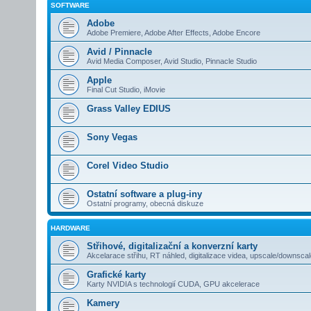
SOFTWARE
Adobe
Adobe Premiere, Adobe After Effects, Adobe Encore
Avid / Pinnacle
Avid Media Composer, Avid Studio, Pinnacle Studio
Apple
Final Cut Studio, iMovie
Grass Valley EDIUS
Sony Vegas
Corel Video Studio
Ostatní software a plug-iny
Ostatní programy, obecná diskuze
HARDWARE
Střihové, digitalizační a konverzní karty
Akcelarace střihu, RT náhled, digitalizace videa, upscale/downsca
Grafické karty
Karty NVIDIA s technologií CUDA, GPU akcelerace
Kamery