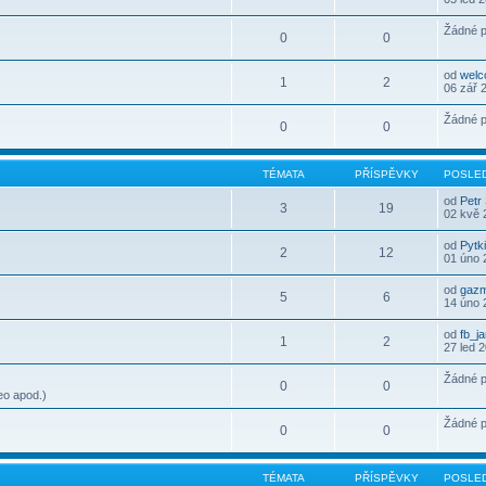
Žádné p
0
0
od
wel
1
2
06 zář 
Žádné p
0
0
TÉMATA
PŘÍSPĚVKY
POSLED
od
Petr
3
19
02 kvě 
od
Pytk
2
12
01 úno 
od
gaz
5
6
14 úno 
od
fb_j
1
2
27 led 
Žádné p
0
0
eo apod.)
Žádné p
0
0
TÉMATA
PŘÍSPĚVKY
POSLED