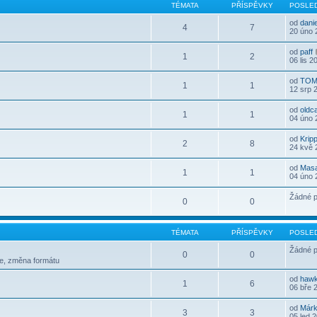
TÉMATA
PŘÍSPĚVKY
POSLED
od
dani
4
7
20 úno 
od
paff
1
2
06 lis 2
od
TOM
1
1
12 srp 
od
oldc
1
1
04 úno 
od
Krip
2
8
24 kvě 
od
Mas
1
1
04 úno 
Žádné p
0
0
TÉMATA
PŘÍSPĚVKY
POSLED
Žádné p
0
0
le, změna formátu
od
haw
1
6
06 bře 
od
Már
3
3
05 led 