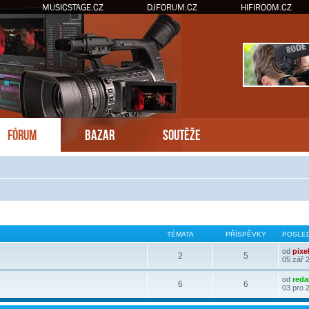
MUSICSTAGE.CZ
DJFORUM.CZ
HIFIROOM.CZ
FÓRUM
BAZAR
SOUTĚŽE
TÉMATA
PŘÍSPĚVKY
POSLED
od
pixe
2
5
05 zář 
od
reda
6
6
03 pro 