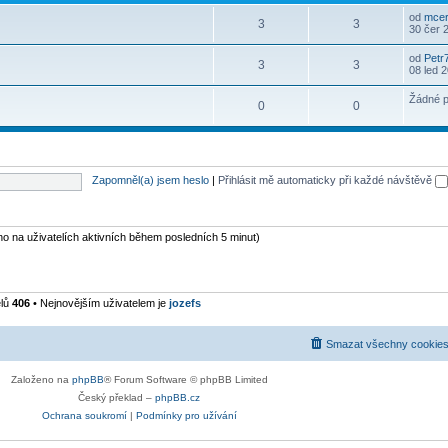
od
mcer
3
3
30 čer 
od
Petr
3
3
08 led 
Žádné p
0
0
Zapomněl(a) jsem heslo
|
Přihlásit mě automaticky při každé návštěvě
eno na uživatelích aktivních během posledních 5 minut)
elů
406
• Nejnovějším uživatelem je
jozefs
Smazat všechny cookies
Založeno na
phpBB
® Forum Software © phpBB Limited
Český překlad –
phpBB.cz
Ochrana soukromí
|
Podmínky pro užívání