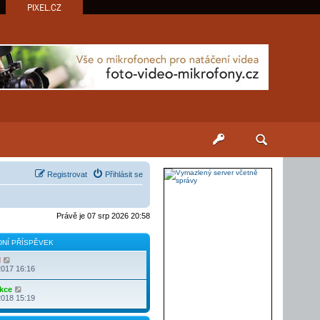
PIXEL.CZ
Registrovat
Přihlásit se
Právě je 07 srp 2026 20:58
NÍ PŘÍSPĚVEK
Z
l
o
2017 16:16
b
r
Z
kce
a
o
2018 15:19
z
b
i
r
t