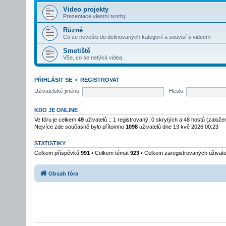
Video projekty
Prezentace vlastní tvorby
Různé
Co se nevešlo do definovaných kategorií a souvisí s videem
Smetiště
Vše, co se netýká videa.
PŘIHLÁSIT SE
•
REGISTROVAT
Uživatelské jméno:
Heslo:
KDO JE ONLINE
Ve fóru je celkem
49
uživatelů :: 1 registrovaný, 0 skrytých a 48 hostů (založ
Nejvíce zde současně bylo přítomno
1098
uživatelů dne 13 kvě 2026 00:23
STATISTIKY
Celkem příspěvků
991
• Celkem témat
923
• Celkem zaregistrovaných uživat
Obsah fóra