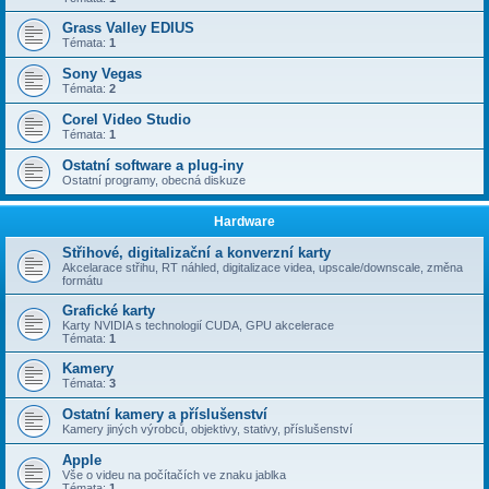
Grass Valley EDIUS
Témata:
1
Sony Vegas
Témata:
2
Corel Video Studio
Témata:
1
Ostatní software a plug-iny
Ostatní programy, obecná diskuze
Hardware
Střihové, digitalizační a konverzní karty
Akcelarace střihu, RT náhled, digitalizace videa, upscale/downscale, změna
formátu
Grafické karty
Karty NVIDIA s technologií CUDA, GPU akcelerace
Témata:
1
Kamery
Témata:
3
Ostatní kamery a příslušenství
Kamery jiných výrobců, objektivy, stativy, příslušenství
Apple
Vše o videu na počítačích ve znaku jablka
Témata:
1