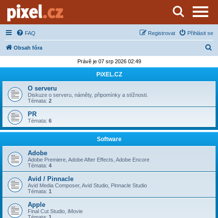
Server o natáčení a zpracování videa
FAQ
Registrovat
Přihlásit se
H
Obsah fóra
l
Právě je 07 srp 2026 02:49
e
PiXEL.CZ
d
O serveru
a
Diskuze o serveru, náměty, připomínky a stížnosti.
Témata:
2
t
PR
Témata:
6
Software
Adobe
Adobe Premiere, Adobe After Effects, Adobe Encore
Témata:
4
Avid / Pinnacle
Avid Media Composer, Avid Studio, Pinnacle Studio
Témata:
1
Apple
Final Cut Studio, iMovie
Témata:
1