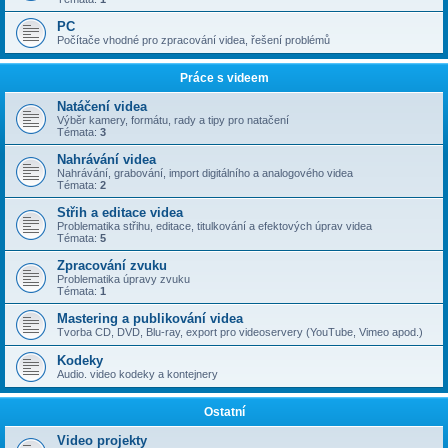
PC
Počítače vhodné pro zpracování videa, řešení problémů
Práce s videem
Natáčení videa
Výběr kamery, formátu, rady a tipy pro natačení
Témata:
3
Nahrávání videa
Nahrávání, grabování, import digitálního a analogového videa
Témata:
2
Střih a editace videa
Problematika střihu, editace, titulkování a efektových úprav videa
Témata:
5
Zpracování zvuku
Problematika úpravy zvuku
Témata:
1
Mastering a publikování videa
Tvorba CD, DVD, Blu-ray, export pro videoservery (YouTube, Vimeo apod.)
Kodeky
Audio. video kodeky a kontejnery
Ostatní
Video projekty