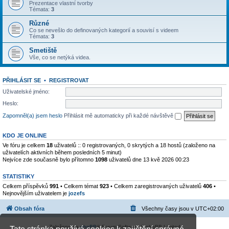
Prezentace vlastní tvorby
Témata:
3
Různé
Co se nevešlo do definovaných kategorií a souvisí s videem
Témata:
3
Smetiště
Vše, co se netýká videa.
PŘIHLÁSIT SE
•
REGISTROVAT
Uživatelské jméno:
Heslo:
Zapomněl(a) jsem heslo
Přihlásit mě automaticky při každé návštěvě
KDO JE ONLINE
Ve fóru je celkem
18
uživatelů :: 0 registrovaných, 0 skrytých a 18 hostů (založeno na
uživatelích aktivních během posledních 5 minut)
Nejvíce zde současně bylo přítomno
1098
uživatelů dne 13 kvě 2026 00:23
STATISTIKY
Celkem příspěvků
991
• Celkem témat
923
• Celkem zaregistrovaných uživatelů
406
•
Nejnovějším uživatelem je
jozefs
Obsah fóra
Všechny časy jsou v
UTC+02:00
Založeno na
phpBB
® Forum Software © phpBB Limited