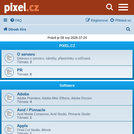
Server o natáčení a zpracování videa
FAQ
Registrovat
Přihlásit se
H
Obsah fóra
l
Právě je 09 srp 2026 07:24
e
PiXEL.CZ
d
O serveru
a
Diskuze o serveru, náměty, připomínky a stížnosti.
Témata:
2
t
PR
Témata:
6
Software
Adobe
Adobe Premiere, Adobe After Effects, Adobe Encore
Témata:
4
Avid / Pinnacle
Avid Media Composer, Avid Studio, Pinnacle Studio
Témata:
1
Apple
Final Cut Studio, iMovie
Témata:
1