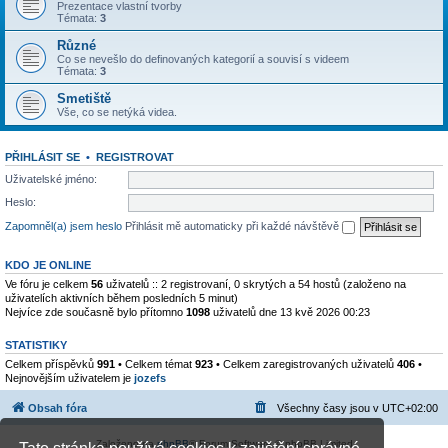
Prezentace vlastní tvorby
Témata:
3
Různé
Co se nevešlo do definovaných kategorií a souvisí s videem
Témata:
3
Smetiště
Vše, co se netýká videa.
PŘIHLÁSIT SE
•
REGISTROVAT
Uživatelské jméno:
Heslo:
Zapomněl(a) jsem heslo
Přihlásit mě automaticky při každé návštěvě
KDO JE ONLINE
Ve fóru je celkem
56
uživatelů :: 2 registrovaní, 0 skrytých a 54 hostů (založeno na
uživatelích aktivních během posledních 5 minut)
Nejvíce zde současně bylo přítomno
1098
uživatelů dne 13 kvě 2026 00:23
STATISTIKY
Celkem příspěvků
991
• Celkem témat
923
• Celkem zaregistrovaných uživatelů
406
•
Nejnovějším uživatelem je
jozefs
Obsah fóra
Všechny časy jsou v
UTC+02:00
Založeno na
phpBB
® Forum Software © phpBB Limited