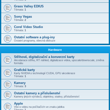
Grass Valley EDIUS
Témata:
1
Sony Vegas
Témata:
2
Corel Video Studio
Témata:
1
Ostatní software a plug-iny
Ostatní programy, obecná diskuze
Hardware
Střihové, digitalizační a konverzní karty
Akcelarace střihu, RT náhled, digitalizace videa, upscale/downscale, změna
formátu
Grafické karty
Karty NVIDIA s technologií CUDA, GPU akcelerace
Témata:
1
Kamery
Témata:
3
Ostatní kamery a příslušenství
Kamery jiných výrobců, objektivy, stativy, příslušenství
Apple
Vše o videu na počítačích ve znaku jablka
Témata:
1