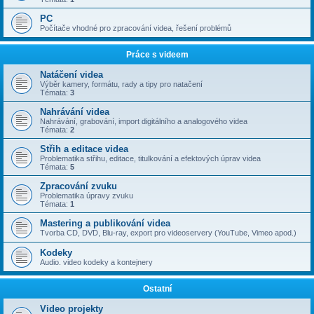
PC
Počítače vhodné pro zpracování videa, řešení problémů
Práce s videem
Natáčení videa
Výběr kamery, formátu, rady a tipy pro natačení
Témata:
3
Nahrávání videa
Nahrávání, grabování, import digitálního a analogového videa
Témata:
2
Střih a editace videa
Problematika střihu, editace, titulkování a efektových úprav videa
Témata:
5
Zpracování zvuku
Problematika úpravy zvuku
Témata:
1
Mastering a publikování videa
Tvorba CD, DVD, Blu-ray, export pro videoservery (YouTube, Vimeo apod.)
Kodeky
Audio. video kodeky a kontejnery
Ostatní
Video projekty