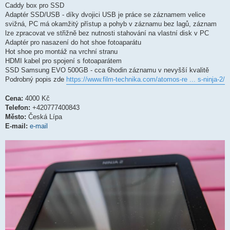
Caddy box pro SSD
Adaptér SSD/USB - díky dvojici USB je práce se záznamem velice
svižná, PC má okamžitý přístup a pohyb v záznamu bez lagů, záznam
lze zpracovat ve střižně bez nutnosti stahování na vlastní disk v PC
Adaptér pro nasazení do hot shoe fotoaparátu
Hot shoe pro montáž na vrchní stranu
HDMI kabel pro spojení s fotoaparátem
SSD Samsung EVO 500GB - cca 6hodin záznamu v nevyšší kvalitě
Podrobný popis zde
https://www.film-technika.com/atomos-re ... s-ninja-2/
Cena:
4000 Kč
Telefon:
+420777400843
Město:
Česká Lípa
E-mail:
e-mail