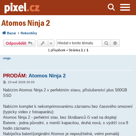
Atomos Ninja 2
Server o natáčení a zpracování videa
Bazar
Rekordéry
Hledat
Pokročilé
Odpovědět
1 příspěvek • Stránka
1
z
1
reign
PRODÁM:
Atomos Ninja 2
P
23 kvě 2026 20:03
ř
í
Nabízím Atomos Ninja 2 v perfektním stavu, příslušenství plus 500GB
s
SSD
p
ě
v
Nabízím komplet k nekomprimovanému záznamu bez časového omezení
e
k
(typicky video z fotoaparátu):
Atomos Ninja 2 - perfektní stav, bez škrábanců či vad na displeji
Baterie - jedna původní, s menší kapacitou, druhá nová, s výdrží cca 8
hodin záznamu
Nabíječka baterií(originální Atomos je nepoužitelná, velmi pomalá)