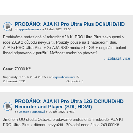
PRODÁNO: AJA Ki Pro Ultra Plus DCI/UHD/HD
od
qqstudioostrava
» 17 dub 2024 23:55
Prodáváme profesionální rekordér AJA Ki PRO Ultra Plus zakoupený v
roce 2019 z důvodu nevyužití. Použitý pouze na 1 natáčecím dnu.
AJA Ki PRO Ultra Plus + 2x AJA SSD média 512 GB + originální balení
Ihned připraveno k použití. Možnost osobního převzetí.
...zobrazit více
Cena:
70000 Kč
Naposledy: 17 dub 2024 23:55 • od
qqstudioostrava
Zobrazení: 6331
Odpovědi: 0
PRODÁNO: AJA Ki Pro Ultra 12G DCI/UHD/HD
Recorder and Player (SDI, HDMI)
od
Jessica Hauserová
» 29 bře 2023 17:42
Jménem QQ studia Ostrava prodáváme profesionální rekordér AJA KI
PRO Ultra Plus z důvodu nevyužití. Původní cena činila 249 000Kč.