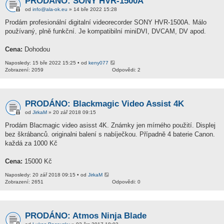
PRODÁNO: SONY HVR-1500A
od
info@ala-ok.eu
» 14 bře 2022 15:28
Prodám profesionální digitalní videorecorder SONY HVR-1500A. Málo
používaný, plně funkční. Je kompatibilní miniDVI, DVCAM, DV apod.
Cena:
Dohodou
Naposledy: 15 bře 2022 15:25 • od
keny077
Zobrazení: 2059
Odpovědi: 2
PRODÁNO: Blackmagic Video Assist 4K
od
JirkaM
» 20 zář 2018 09:15
Prodám Blacmagic video asisst 4K. Známky jen mírného použití. Displej
bez škrábanců. originalni balení s nabíječkou. Případně 4 baterie Canon.
každá za 1000 Kč
Cena:
15000 Kč
Naposledy: 20 zář 2018 09:15 • od
JirkaM
Zobrazení: 2651
Odpovědi: 0
PRODÁNO: Atmos Ninja Blade