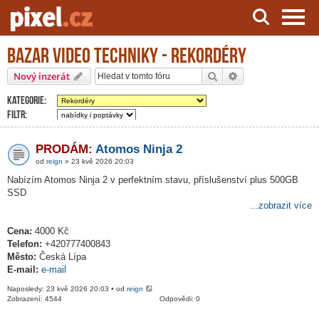
Bazar video techniky - Rekordéry
Server o natáčení a zpracování videa
Hledat
Pokročilé hledání
Nový inzerát
Kategorie:
Filtr:
PRODÁM:
Atomos Ninja 2
od
reign
» 23 kvě 2026 20:03
Nabízím Atomos Ninja 2 v perfektním stavu, příslušenství plus 500GB
SSD
...zobrazit více
Cena:
4000 Kč
Telefon:
+420777400843
Město:
Česká Lípa
E-mail:
e-mail
Naposledy: 23 kvě 2026 20:03 • od
reign
Zobrazení: 4544
Odpovědi: 0