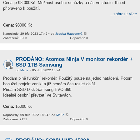
Cena je 98 000Kč. Možnost osobní schůzky u nás ve studiu. Ihned
připraveno k použití.
...zobrazit více
Cena:
98000 Kč
Naposledy: 29 bře 2023 17:42 • od
Jessica Hauserová
Zobrazení: 3206
Odpovědi: 0
PRODÁNO: Atomos Ninja V monitor rekordér +
SSD 1TB Samsung
od
MaFe
» 05 dub 2022 18:24
Prodám plně funkční rekordér. Použitý pouze na jedno natáčení. Potom
bohužel projekt zanikl a již nemám čas rozjet další.
Přidám SSD Disk Samsung EVO 860.
Ideálně osobní převzetí ve Svitavách.
Cena:
16000 Kč
Naposledy: 05 dub 2022 18:24 • od
MaFe
Zobrazení: 2131
Odpovědi: 0