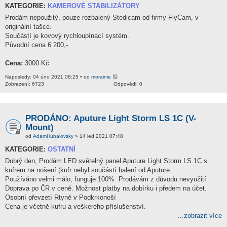
KATEGORIE:
KAMEROVÉ STABILIZÁTORY
Prodám nepoužitý, pouze rozbalený Stedicam od firmy FlyCam, v
originální tašce.
Součástí je kovový rychloupínací systém.
Původní cena 6 200,-.
Cena:
3000 Kč
Naposledy: 04 úno 2021 08:25 • od
morainie
Zobrazení: 6723
Odpovědi: 0
PRODÁNO: Aputure Light Storm LS 1C (V-
Mount)
od
AdamHubalovsky
» 14 led 2021 07:48
KATEGORIE:
OSTATNÍ
Dobrý den, Prodám LED světelný panel Aputure Light Storm LS 1C s
kufrem na nošení (kufr nebyl součástí balení od Aputure.
Používáno velmi málo, funguje 100%. Prodávám z důvodu nevyužití.
Doprava po ČR v ceně. Možnost platby na dobírku i předem na účet.
Osobní převzetí Rtyně v Podkrkonoší
Cena je včetně kufru a veškerého příslušenství.
...zobrazit více