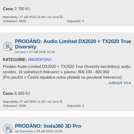
Cena:
2 700 Kč
Naposledy: 27 zář 2020 11:34 • od
zarzi
Zobrazení: 4836
Odpovědi: 0
PRODÁNO: Audio Limited DX2020 + TX2020 True
Diversity
od
zarzi
» 27 zář 2020 11:28
KATEGORIE:
MIKROFONY
Prodám Audio Limited DX2020 + TX2020 True Diversity bezdrátový audio
systém, 16 volitelných frekvencí v pásmu: 800.100 - 805.950
(Pro použití v České republice nutno přeladit na povolené frekvence).
...zobrazit více
Cena:
6 500 Kč
Naposledy: 27 zář 2020 11:28 • od
zarzi
Zobrazení: 5368
Odpovědi: 0
PRODÁNO: Insta360 3D Pro
od
Jaanezka
» 25 zář 2020 10:22