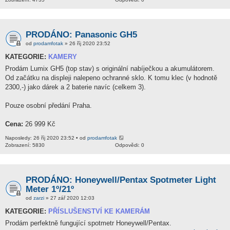
PRODÁNO: Panasonic GH5
od
prodamfotak
» 26 říj 2020 23:52
KATEGORIE:
KAMERY
Prodám Lumix GH5 (top stav) s originální nabíječkou a akumulátorem.
Od začátku na displeji nalepeno ochranné sklo. K tomu klec (v hodnotě
2300,-) jako dárek a 2 baterie navíc (celkem 3).
Pouze osobní předání Praha.
Cena:
26 999 Kč
Naposledy: 26 říj 2020 23:52 • od
prodamfotak
Zobrazení: 5830
Odpovědi: 0
PRODÁNO: Honeywell/Pentax Spotmeter Light
Meter 1º/21º
od
zarzi
» 27 zář 2020 12:03
KATEGORIE:
PŘÍSLUŠENSTVÍ KE KAMERÁM
Prodám perfektně fungující spotmetr Honeywell/Pentax.