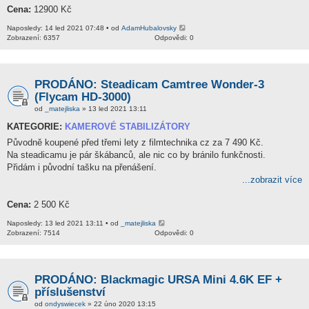
Cena:
12900 Kč
Naposledy: 14 led 2021 07:48 • od
AdamHubalovsky
Zobrazení: 6357
Odpovědi: 0
PRODÁNO: Steadicam Camtree Wonder-3
(Flycam HD-3000)
od
_matejliska
» 13 led 2021 13:11
KATEGORIE:
KAMEROVÉ STABILIZÁTORY
Původně koupené před třemi lety z filmtechnika cz za 7 490 Kč.
Na steadicamu je pár škábanců, ale nic co by bránilo funkčnosti.
Přidám i původní tašku na přenášení.
...zobrazit více
Cena:
2 500 Kč
Naposledy: 13 led 2021 13:11 • od
_matejliska
Zobrazení: 7514
Odpovědi: 0
PRODÁNO: Blackmagic URSA Mini 4.6K EF +
příslušenství
od
ondyswiecek
» 22 úno 2020 13:15