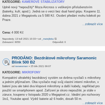
KATEGORIE:
KAMEROVÉ STABILIZÁTORY
Uplně nový *nepoužitý* Moza Aircross s veškerým příslušenstvím
(baterky, kufr, apod.). Jedná se o verzi bez dual hand gripu. Koupeno 11.
dubna 2021 z Megapixelu za 5 590 Kč. Osobní předání mohu kdekoli po
Praze.
...zobrazit více
Cena:
4 000 Kč
Naposledy: 13 kvě 2021 10:33 • od
_matejliska
Zobrazení: 6050
Odpovědi: 0
PRODÁNO: Bezdrátové mikrofony Saramonic
Blink 500 B2
od
teeweeman
» 25 bře 2021 09:07
KATEGORIE:
MIKROFONY
Kompaktní ultralehký bezdrátový systém se dvěma vysílači s mikrofony
a jedním přijímačem. Oba vysílače mají svůj vlastní interní mikrofon, v
balení jsou ale také dva klopové mikrofony a další kabely, například pro
použití se smartphonem apod. Zařízení je skoro nepoužité, je stále v
záruce, koupeno v listopadu 2020 u Megapixel.cz. Ideální pro rozhovory
1to1, Youtube apod. Výdrž baterie až 6 hodin, dosah 50 m.
...zobrazit více