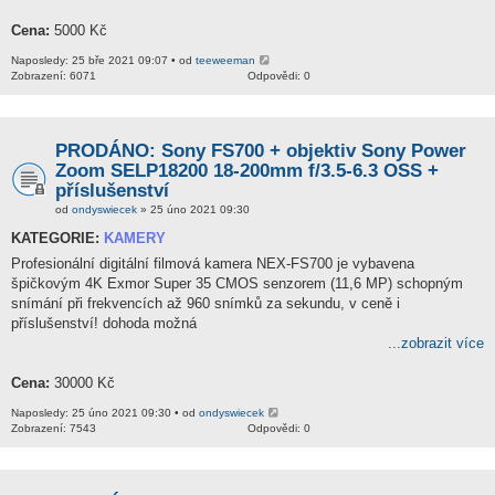
Cena:
5000 Kč
Naposledy: 25 bře 2021 09:07 • od
teeweeman
Zobrazení: 6071
Odpovědi: 0
PRODÁNO: Sony FS700 + objektiv Sony Power
Zoom SELP18200 18-200mm f/3.5-6.3 OSS +
příslušenství
od
ondyswiecek
» 25 úno 2021 09:30
KATEGORIE:
KAMERY
Profesionální digitální filmová kamera NEX-FS700 je vybavena
špičkovým 4K Exmor Super 35 CMOS senzorem (11,6 MP) schopným
snímání při frekvencích až 960 snímků za sekundu, v ceně i
příslušenství! dohoda možná
...zobrazit více
Cena:
30000 Kč
Naposledy: 25 úno 2021 09:30 • od
ondyswiecek
Zobrazení: 7543
Odpovědi: 0