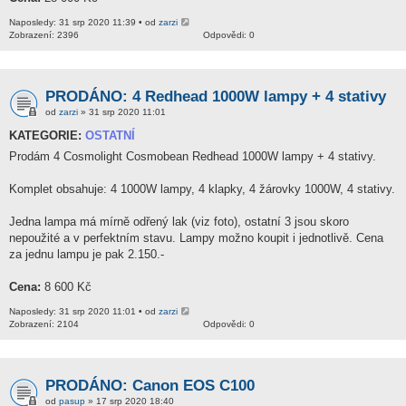
Naposledy: 31 srp 2020 11:39 • od
zarzi
Zobrazení: 2396
Odpovědi: 0
PRODÁNO: 4 Redhead 1000W lampy + 4 stativy
od
zarzi
» 31 srp 2020 11:01
KATEGORIE:
OSTATNÍ
Prodám 4 Cosmolight Cosmobean Redhead 1000W lampy + 4 stativy.
Komplet obsahuje: 4 1000W lampy, 4 klapky, 4 žárovky 1000W, 4 stativy.
Jedna lampa má mírně odřený lak (viz foto), ostatní 3 jsou skoro
nepoužité a v perfektním stavu. Lampy možno koupit i jednotlivě. Cena
za jednu lampu je pak 2.150.-
Cena:
8 600 Kč
Naposledy: 31 srp 2020 11:01 • od
zarzi
Zobrazení: 2104
Odpovědi: 0
PRODÁNO: Canon EOS C100
od
pasup
» 17 srp 2020 18:40