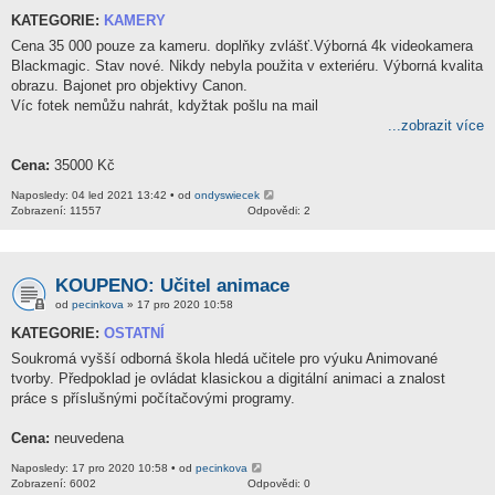
KATEGORIE:
KAMERY
Cena 35 000 pouze za kameru. doplňky zvlášť.Výborná 4k videokamera
Blackmagic. Stav nové. Nikdy nebyla použita v exteriéru. Výborná kvalita
obrazu. Bajonet pro objektivy Canon.
Víc fotek nemůžu nahrát, kdyžtak pošlu na mail
...zobrazit více
Cena:
35000 Kč
Naposledy: 04 led 2021 13:42 • od
ondyswiecek
Zobrazení: 11557
Odpovědi: 2
KOUPENO: Učitel animace
od
pecinkova
» 17 pro 2020 10:58
KATEGORIE:
OSTATNÍ
Soukromá vyšší odborná škola hledá učitele pro výuku Animované
tvorby. Předpoklad je ovládat klasickou a digitální animaci a znalost
práce s příslušnými počítačovými programy.
Cena:
neuvedena
Naposledy: 17 pro 2020 10:58 • od
pecinkova
Zobrazení: 6002
Odpovědi: 0