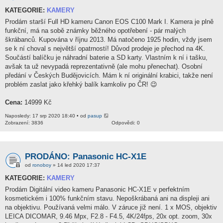
KATEGORIE:
KAMERY
Prodám starší Full HD kameru Canon EOS C100 Mark I. Kamera je plně
funkční, má na sobě známky běžného opotřebení - pár malých
škrábanců. Kupována v říjnu 2013. Má natočeno 1925 hodin, vždy jsem
se k ní choval s největší opatrností! Důvod prodeje je přechod na 4K.
Součástí balíčku je náhradní baterie a SD karty. Vlastním k ní i tašku,
avšak ta už nevypadá reprezentativně (ale mohu přenechat). Osobní
předání v Českých Budějovicích. Mám k ní originální krabici, takže není
problém zaslat jako křehký balík kamkoliv po ČR! 😉
Cena:
14999 Kč
Naposledy: 17 srp 2020 18:40 • od
pasup
Zobrazení: 3836
Odpovědi: 0
PRODÁNO: Panasonic HC-X1E
od
ronoboy
» 14 led 2020 17:37
KATEGORIE:
KAMERY
Prodám Digitální video kameru Panasonic HC-X1E v perfektním
kosmetickém i 100% funkčním stavu. Nepoškrábaná ani na displeji ani
na objektivu. Používaná velmi málo. V záruce již není. 1 x MOS, objektiv
LEICA DICOMAR, 9.46 Mpx, F2.8 - F4.5, 4K/24fps, 20x opt. zoom, 30x