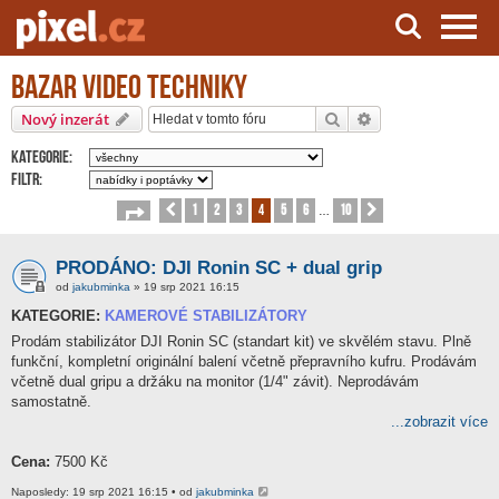
Bazar video techniky
Server o natáčení a zpracování videa
Hledat
Pokročilé hledání
Nový inzerát
Kategorie:
Filtr:
1
2
3
4
5
6
10
Stránka
Předchozí
4
z
10
Další
…
PRODÁNO: DJI Ronin SC + dual grip
od
jakubminka
» 19 srp 2021 16:15
KATEGORIE:
KAMEROVÉ STABILIZÁTORY
Prodám stabilizátor DJI Ronin SC (standart kit) ve skvělém stavu. Plně
funkční, kompletní originální balení včetně přepravního kufru. Prodávám
včetně dual gripu a držáku na monitor (1/4" závit). Neprodávám
samostatně.
...zobrazit více
Cena:
7500 Kč
Naposledy: 19 srp 2021 16:15 • od
jakubminka