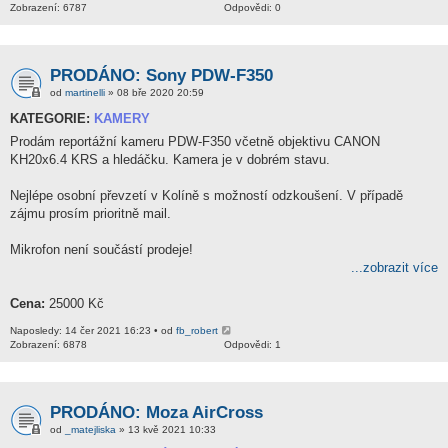
Zobrazení: 6787
Odpovědi: 0
PRODÁNO: Sony PDW-F350
od
martinelli
» 08 bře 2020 20:59
KATEGORIE:
KAMERY
Prodám reportážní kameru PDW-F350 včetně objektivu CANON
KH20x6.4 KRS a hledáčku. Kamera je v dobrém stavu.
Nejlépe osobní převzetí v Kolíně s možností odzkoušení. V případě
zájmu prosím prioritně mail.
Mikrofon není součástí prodeje!
...zobrazit více
Cena:
25000 Kč
Naposledy: 14 čer 2021 16:23 • od
fb_robert
Zobrazení: 6878
Odpovědi: 1
PRODÁNO: Moza AirCross
od
_matejliska
» 13 kvě 2021 10:33