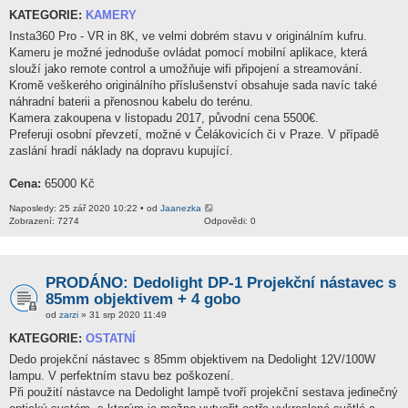
KATEGORIE:
KAMERY
Insta360 Pro - VR in 8K, ve velmi dobrém stavu v originálním kufru.
Kameru je možné jednoduše ovládat pomocí mobilní aplikace, která
slouží jako remote control a umožňuje wifi připojení a streamování.
Kromě veškerého originálního příslušenství obsahuje sada navíc také
náhradní baterii a přenosnou kabelu do terénu.
Kamera zakoupena v listopadu 2017, původní cena 5500€.
Preferuji osobní převzetí, možné v Čelákovicích či v Praze. V případě
zaslání hradí náklady na dopravu kupující.
Cena:
65000 Kč
Naposledy: 25 zář 2020 10:22 • od
Jaanezka
Zobrazení: 7274
Odpovědi: 0
PRODÁNO: Dedolight DP-1 Projekční nástavec s
85mm objektivem + 4 gobo
od
zarzi
» 31 srp 2020 11:49
KATEGORIE:
OSTATNÍ
Dedo projekční nástavec s 85mm objektivem na Dedolight 12V/100W
lampu. V perfektním stavu bez poškození.
Při použití nástavce na Dedolight lampě tvoří projekční sestava jedinečný