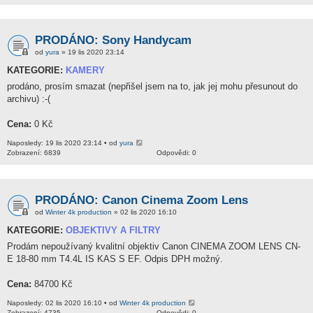
PRODÁNO: Sony Handycam
od
yura
» 19 lis 2020 23:14
KATEGORIE:
KAMERY
prodáno, prosím smazat (nepřišel jsem na to, jak jej mohu přesunout do
archivu) :-(
Cena:
0 Kč
Naposledy: 19 lis 2020 23:14 • od
yura
Zobrazení: 6839
Odpovědi: 0
PRODÁNO: Canon Cinema Zoom Lens
od
Winter 4k production
» 02 lis 2020 16:10
KATEGORIE:
OBJEKTIVY A FILTRY
Prodám nepoužívaný kvalitní objektiv Canon CINEMA ZOOM LENS CN-
E 18-80 mm T4.4L IS KAS S EF. Odpis DPH možný.
Cena:
84700 Kč
Naposledy: 02 lis 2020 16:10 • od
Winter 4k production
Zobrazení: 4735
Odpovědi: 0