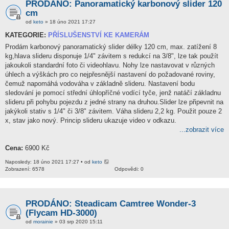
PRODÁNO: Panoramatický karbonový slider 120
cm
od
keto
» 18 úno 2021 17:27
KATEGORIE:
PŘÍSLUŠENSTVÍ KE KAMERÁM
Prodám karbonový panoramatický slider délky 120 cm, max. zatížení 8
kg,hlava slideru disponuje 1/4" závitem s redukcí na 3/8", lze tak použít
jakoukoli standardní foto či videohlavu. Nohy lze nastavovat v různých
úhlech a výškách pro co nejpřesnější nastavení do požadované roviny,
čemuž napomáhá vodováha v základně slideru. Nastavení bodu
sledování je pomocí střední úhlopříčné vodící tyče, jenž natáčí základnu
slideru při pohybu pojezdu z jedné strany na druhou.Slider lze připevnit na
jakýkoli stativ s 1/4" či 3/8" závitem. Váha slideru 2,2 kg. Použit pouze 2
x, stav jako nový. Princip slideru ukazuje video v odkazu.
...zobrazit více
Cena:
6900 Kč
Naposledy: 18 úno 2021 17:27 • od
keto
Zobrazení: 6578
Odpovědi: 0
PRODÁNO: Steadicam Camtree Wonder-3
(Flycam HD-3000)
od
morainie
» 03 srp 2020 15:11