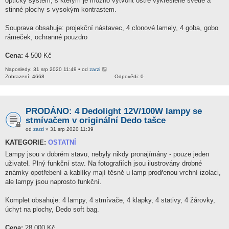
optický systém, s kterým je možno vytvořit ostře vykreslené světlé a
stinné plochy s vysokým kontrastem.
Souprava obsahuje: projekční nástavec, 4 clonové lamely, 4 goba, gobo
rámeček, ochranné pouzdro
Cena:
4 500 Kč
Naposledy: 31 srp 2020 11:49 • od
zarzi
Zobrazení: 4668
Odpovědi: 0
PRODÁNO: 4 Dedolight 12V/100W lampy se
stmívačem v originální Dedo tašce
od
zarzi
» 31 srp 2020 11:39
KATEGORIE:
OSTATNÍ
Lampy jsou v dobrém stavu, nebyly nikdy pronajímány - pouze jeden
uživatel. Plný funkční stav. Na fotografiích jsou ilustrovány drobné
známky opotřebení a kablíky mají těsně u lamp prodřenou vrchní izolaci,
ale lampy jsou naprosto funkční.
Komplet obsahuje: 4 lampy, 4 stmívače, 4 klapky, 4 stativy, 4 žárovky,
úchyt na plochy, Dedo soft bag.
Cena:
28 000 Kč