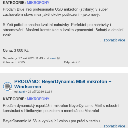
KATEGORIE:
MIKROFONY
Prodám Blue Yeti profesionální USB mikrofon (stříbrný) v super
zachovalém stavu mez jakéhokoliv poškození - jako nový.
S Yeti pořídíte snadno kvalitní nahrávky. Perfektní pro nahrávky i
streamování. Masívní konstrukce a kvalita zpracování. Bohatý a detailní
zvuk.
...zobrazit více
Cena:
3 000 Kč
Naposledy: 27 zář 2020 11:43 • od
zarzi
Zobrazení: 4605
Odpovědi: 0
PRODÁNO: BeyerDynamic M58 mikrofon +
Windscreen
od
zarzi
» 27 zář 2020 11:34
KATEGORIE:
MIKROFONY
Prodám dynamický reportážní mikrofon BeyerDynamic M58 s robustní
konstrukci s hliníkovým pouzdrem a membránou Makrofol.
BeyerDynamic M 58 je vynikající volbou pro práci v terénu.
...zobrazit více