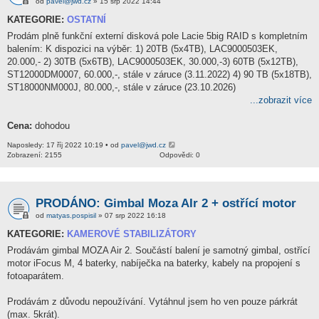
od
pavel@jwd.cz
» 15 srp 2022 14:44
KATEGORIE:
OSTATNÍ
Prodám plně funkční externí disková pole Lacie 5big RAID s kompletním
balením: K dispozici na výběr: 1) 20TB (5x4TB), LAC9000503EK,
20.000,- 2) 30TB (5x6TB), LAC9000503EK, 30.000,-3) 60TB (5x12TB),
ST12000DM0007, 60.000,-, stále v záruce (3.11.2022) 4) 90 TB (5x18TB),
ST18000NM000J, 80.000,-, stále v záruce (23.10.2026)
...zobrazit více
Cena:
dohodou
Naposledy: 17 říj 2022 10:19 • od
pavel@jwd.cz
Zobrazení: 2155
Odpovědi: 0
PRODÁNO: Gimbal Moza AIr 2 + ostřící motor
od
matyas.pospisil
» 07 srp 2022 16:18
KATEGORIE:
KAMEROVÉ STABILIZÁTORY
Prodávám gimbal MOZA Air 2. Součástí balení je samotný gimbal, ostřící
motor iFocus M, 4 baterky, nabíječka na baterky, kabely na propojení s
fotoaparátem.
Prodávám z důvodu nepoužívání. Vytáhnul jsem ho ven pouze párkrát
(max. 5krát).