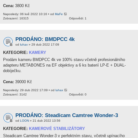
Cena:
3800 Kč
Naposledy: 06 kvě 2022 10:16 • od
MaFe
Zobrazení: 16315
Odpovědi: 1
PRODÁNO: BMDPCC 4k
od
luhax
» 29 dub 2022 17:09
KATEGORIE:
KAMERY
Prodám kameru BMDPCC 4k ve 100% stavu včetně profesionálního
adapteru METABONES na EF objektivy a 6 ks baterií LP-E + DUAL-
dobíječku.
Cena:
39000 Kč
Naposledy: 29 dub 2022 17:09 • od
luhax
Zobrazení: 3142
Odpovědi: 0
PRODÁNO: Steadicam Camtree Wonder-3
od
LOON
» 21 dub 2022 13:56
KATEGORIE:
KAMEROVÉ STABILIZÁTORY
Steadicam Camtree Wonder-3 v perfektním stavu, včetně upínacího