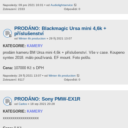
Naposledy: 09 pro 2021 16:01 • od
Audiolightservice
Zobrazení: 2333
Odpovědi: 0
PRODÁNO: Blackmagic Ursa mini 4,6k +
příslušenství
od
Winter 4k production
» 29 říj 2021 13:07
KATEGORIE:
KAMERY
prodám kameru BM Ursa mini 4,6k + příslušenství. Vše v case. Koupeno
syntex 2018. málo používaná. EF mount. Foto pošlu.
Cena:
107000 Kč s DPH
Naposledy: 29 říj 2021 13:07 • od
Winter 4k production
Zobrazení: 8117
Odpovědi: 0
PRODÁNO: Sony PMW-EX1R
od
Carlos
» 18 srp 2021 20:28
KATEGORIE:
KAMERY
xxxxxxxxxxxxxxxxxx