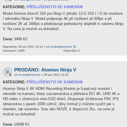
KATEGORIE:
PŘÍSLUŠENSTVÍ KE KAMERÁM
Modul Atomos AtomX SDI pro Ninja V přináší 12-G SDI I / O do monitoru
/ rekordéru Ninja V. Modul podporuje 4K při rozlišení až 60fps a při
rozlišení 2K až 240fps a představuje jednoduchý doplněk k vašemu Ninja
V. Na cene je možné sa dohodnúť.
Cena:
3499 Kč
Naposledy: 09 pro 2021 16:10 • od
Audiolightservice
Zobrazení: 1966
Odpovědi: 0
PRODÁNO: Atomos Ninja V
od
Audiolightservice
» 09 pro 2021 16:01
KATEGORIE:
PŘÍSLUŠENSTVÍ KE KAMERÁM
Atomos Ninja V 4K HDMI Recording Monitor je 5-palcový monitor /
rekordér na kameru, který zaznamenává a přehrává DCI 4K, UHD 4K a
HD video z účelových mini-SSD disků. Disponuje 10-bitovoui FRC IPS
obrazovkou s jasem 1000 cd/m2, díky čemuž ji můžete využít jak v
interiéru, tak exteriéru. Stav ako NOVÉ, k dispozícii 2ks, na cene je
možné sa dohodnúť.
Cena:
14599 Kč