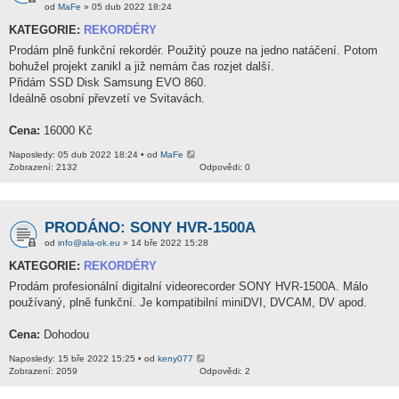
od
MaFe
» 05 dub 2022 18:24
KATEGORIE:
REKORDÉRY
Prodám plně funkční rekordér. Použitý pouze na jedno natáčení. Potom
bohužel projekt zanikl a již nemám čas rozjet další.
Přidám SSD Disk Samsung EVO 860.
Ideálně osobní převzetí ve Svitavách.
Cena:
16000 Kč
Naposledy: 05 dub 2022 18:24 • od
MaFe
Zobrazení: 2132
Odpovědi: 0
PRODÁNO: SONY HVR-1500A
od
info@ala-ok.eu
» 14 bře 2022 15:28
KATEGORIE:
REKORDÉRY
Prodám profesionální digitalní videorecorder SONY HVR-1500A. Málo
používaný, plně funkční. Je kompatibilní miniDVI, DVCAM, DV apod.
Cena:
Dohodou
Naposledy: 15 bře 2022 15:25 • od
keny077
Zobrazení: 2059
Odpovědi: 2