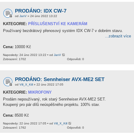
PRODÁNO: IDX CW-7
od
JanV
» 24 úno 2022 13:22
KATEGORIE:
PŘÍSLUŠENSTVÍ KE KAMERÁM
Používaný bezdrátový přenosový systém IDX CW-7 v dobrém stavu.
...zobrazit více
Cena:
10000 Kč
Naposledy: 24 úno 2022 13:22 • od
JanV
Zobrazení: 1702
Odpovědi: 0
PRODÁNO: Sennheiser AVX-ME2 SET
od
Vill_X_Kill
» 22 úno 2022 17:05
KATEGORIE:
MIKROFONY
Prodám nepoužívaný, rok starý Sennheiser AVX-ME2 SET.
Koupený pro pár dílů neúspěšného projektu. 100% stav.
Cena:
8500 Kč
Naposledy: 22 úno 2022 17:05 • od
Vill_X_Kill
Zobrazení: 1762
Odpovědi: 0