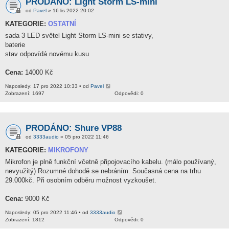
PRODÁNO: Light Storm LS-mini
od
Pavel
» 16 lis 2022 20:02
KATEGORIE:
OSTATNÍ
sada 3 LED světel Light Storm LS-mini se stativy,
baterie
stav odpovídá novému kusu
Cena:
14000 Kč
Naposledy: 17 pro 2022 10:33 • od
Pavel
Zobrazení: 1697
Odpovědi: 0
PRODÁNO: Shure VP88
od
3333audio
» 05 pro 2022 11:46
KATEGORIE:
MIKROFONY
Mikrofon je plně funkční včetně připojovacího kabelu. (málo používaný,
nevyužitý) Rozumné dohodě se nebráním. Současná cena na trhu
29.000kč. Při osobním odběru možnost vyzkoušet.
Cena:
9000 Kč
Naposledy: 05 pro 2022 11:46 • od
3333audio
Zobrazení: 1812
Odpovědi: 0