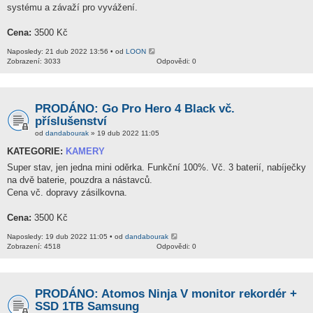
systému a závaží pro vyvážení.
Cena:
3500 Kč
Naposledy: 21 dub 2022 13:56 • od
LOON
Zobrazení: 3033
Odpovědi: 0
PRODÁNO: Go Pro Hero 4 Black vč.
příslušenství
od
dandabourak
» 19 dub 2022 11:05
KATEGORIE:
KAMERY
Super stav, jen jedna mini oděrka. Funkční 100%. Vč. 3 baterií, nabíječky
na dvě baterie, pouzdra a nástavců.
Cena vč. dopravy zásilkovna.
Cena:
3500 Kč
Naposledy: 19 dub 2022 11:05 • od
dandabourak
Zobrazení: 4518
Odpovědi: 0
PRODÁNO: Atomos Ninja V monitor rekordér +
SSD 1TB Samsung