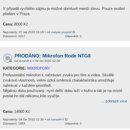
V případě rychlého zájmu je možné domluvit menší slevu. Pouze osobní
předání v Praze.
Cena:
8000 Kč
Naposledy: 07 srp 2022 16:18 • od
matyas.pospisil
Zobrazení: 4317
Odpovědi: 0
PRODÁNO: Mikrofon Rode NTG8
od
tomasH-4
» 04 čer 2022 12:34
KATEGORIE:
MIKROFONY
Profesionální mikrofon k nahrávání zvuku pro film a videa. Skvělé
zvukové vlastnosti, velmi úzká směrová charakteristika umožňuje
nahrávat v každém prostředí.
Nějakou dobu používaný, nyní delší dobu leží v kufru a tak je na místě
poslat ho dál někomu,kdo využije.
...zobrazit více
Cena:
14900 Kč
Naposledy: 04 čer 2022 12:34 • od
tomasH-4
Zobrazení: 1965
Odpovědi: 0