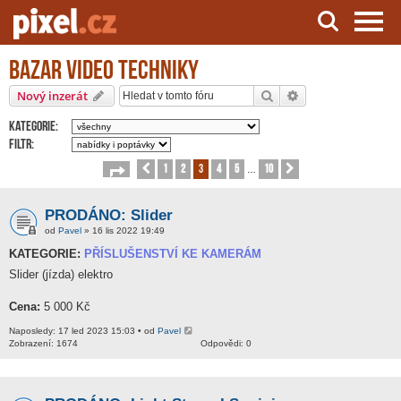
Bazar video techniky
Server o natáčení a zpracování videa
Hledat
Pokročilé hledání
Nový inzerát
Kategorie:
Filtr:
1
2
3
4
5
10
Stránka
Předchozí
3
z
10
Další
…
PRODÁNO: Slider
od
Pavel
» 16 lis 2022 19:49
KATEGORIE:
PŘÍSLUŠENSTVÍ KE KAMERÁM
Slider (jízda) elektro
Cena:
5 000 Kč
Naposledy: 17 led 2023 15:03 • od
Pavel
Zobrazení: 1674
Odpovědi: 0