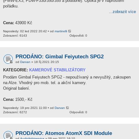
(PMW-EX3, PDW-F330/350/355 a podobné). Optika je v naprostém
pořádku.
...zobrazit více
Cena:
43900 Kč
Naposledy: 02 led 2022 20:42 • od
martinelli
Zobrazení: 6143
Odpovědi: 0
PRODÁNO: Gimbal Feiyutech SPG2
od
Darvan
» 18 říj 2021 20:15
KATEGORIE:
KAMEROVÉ STABILIZÁTORY
Prodám Gimbal Feiyutech SPG2 - nepoužívaný a nevyužitý, zakoupen
na Alze. Vhodný pro mob. tel. a akční kamery.
Original balení.
Cena:
1500,- Kč
Naposledy: 19 pro 2021 11:00 • od
Darvan
Zobrazení: 6272
Odpovědi: 0
PRODÁNO: Atomos AtomX SDI Module
od
Audiolightservice
» 09 pro 2021 16:10