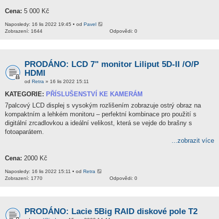
Cena:
5 000 Kč
Naposledy: 16 lis 2022 19:45 • od
Pavel
Zobrazení: 1644
Odpovědi: 0
PRODÁNO: LCD 7" monitor Liliput 5D-II /O/P
HDMI
od
Retra
» 16 lis 2022 15:11
KATEGORIE:
PŘÍSLUŠENSTVÍ KE KAMERÁM
7palcový LCD displej s vysokým rozlišením zobrazuje ostrý obraz na
kompaktním a lehkém monitoru – perfektní kombinace pro použití s ​​
digitální zrcadlovkou a ideální velikost, která se vejde do brašny s
fotoaparátem.
...zobrazit více
Cena:
2000 Kč
Naposledy: 16 lis 2022 15:11 • od
Retra
Zobrazení: 1770
Odpovědi: 0
PRODÁNO: Lacie 5Big RAID diskové pole T2