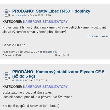
PRODÁNO: Stativ Libec R450 + doplňky
od
tomasH-4
» 04 čer 2022 12:30
KATEGORIE:
KAMEROVÉ STABILIZÁTORY
Profesionální filmový stativ na kameru včetně velkých kamer. Používaný,
ale ve výborném stavu, včetně příslušenství.
...zobrazit více
Cena:
29000 Kč
Naposledy: 04 čer 2022 12:30 • od
tomasH-4
Zobrazení: 3347
Odpovědi: 0
PRODÁNO: Kamerový stabilizátor Flycam CF-5
(až do 5 kg)
od
MaFe
» 06 dub 2022 07:18
KATEGORIE:
KAMEROVÉ STABILIZÁTORY
Stabilizátor je v bezvadném stavu.
Ideálně osobní prohlídka a převzetí ve Svitavách.
+ v ceně podpůrná rukavice (arm brace)