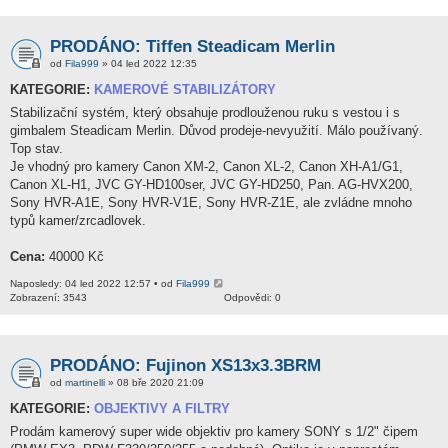
PRODÁNO: Tiffen Steadicam Merlin
od
Fila999
» 04 led 2022 12:35
KATEGORIE:
KAMEROVÉ STABILIZÁTORY
Stabilizační systém, který obsahuje prodlouženou ruku s vestou i s
gimbalem Steadicam Merlin. Důvod prodeje-nevyužití. Málo používaný.
Top stav.
Je vhodný pro kamery Canon XM-2, Canon XL-2, Canon XH-A1/G1,
Canon XL-H1, JVC GY-HD100ser, JVC GY-HD250, Pan. AG-HVX200,
Sony HVR-A1E, Sony HVR-V1E, Sony HVR-Z1E, ale zvládne mnoho
typů kamer/zrcadlovek.
Cena:
40000 Kč
Naposledy: 04 led 2022 12:57 • od
Fila999
Zobrazení: 3543
Odpovědi: 0
PRODÁNO: Fujinon XS13x3.3BRM
od
martinelli
» 08 bře 2020 21:09
KATEGORIE:
OBJEKTIVY A FILTRY
Prodám kamerový super wide objektiv pro kamery SONY s 1/2" čipem