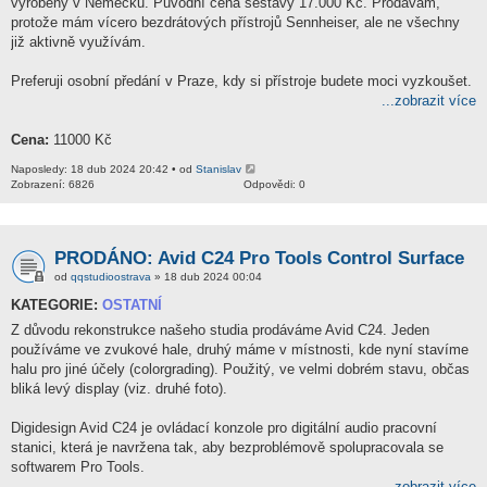
vyrobený v Německu. Původní cena sestavy 17.000 Kč. Prodávám,
protože mám vícero bezdrátových přístrojů Sennheiser, ale ne všechny
již aktivně využívám.
Preferuji osobní předání v Praze, kdy si přístroje budete moci vyzkoušet.
...zobrazit více
Cena:
11000 Kč
Naposledy: 18 dub 2024 20:42 • od
Stanislav
Zobrazení: 6826
Odpovědi: 0
PRODÁNO: Avid C24 Pro Tools Control Surface
od
qqstudioostrava
» 18 dub 2024 00:04
KATEGORIE:
OSTATNÍ
Z důvodu rekonstrukce našeho studia prodáváme Avid C24. Jeden
používáme ve zvukové hale, druhý máme v místnosti, kde nyní stavíme
halu pro jiné účely (colorgrading). Použitý, ve velmi dobrém stavu, občas
bliká levý display (viz. druhé foto).
Digidesign Avid C24 je ovládací konzole pro digitální audio pracovní
stanici, která je navržena tak, aby bezproblémově spolupracovala se
softwarem Pro Tools.
...zobrazit více