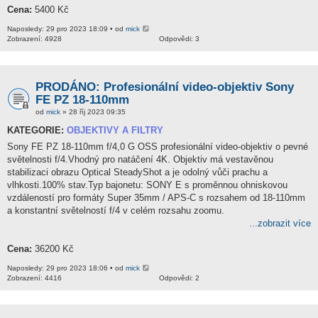
Cena:
5400 Kč
Naposledy: 29 pro 2023 18:09 • od
mick
Zobrazení: 4928
Odpovědi: 3
PRODÁNO: Profesionální video-objektiv Sony
FE PZ 18-110mm
od
mick
» 28 říj 2023 09:35
KATEGORIE:
OBJEKTIVY A FILTRY
Sony FE PZ 18-110mm f/4,0 G OSS profesionální video-objektiv o pevné
světelnosti f/4.Vhodný pro natáčení 4K. Objektiv má vestavěnou
stabilizaci obrazu Optical SteadyShot a je odolný vůči prachu a
vlhkosti.100% stav.Typ bajonetu: SONY E s proměnnou ohniskovou
vzdáleností pro formáty Super 35mm / APS-C s rozsahem od 18-110mm
a konstantní světelností f/4 v celém rozsahu zoomu.
...zobrazit více
Cena:
36200 Kč
Naposledy: 29 pro 2023 18:06 • od
mick
Zobrazení: 4416
Odpovědi: 2