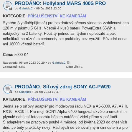
PRODÁNO: Hollyland MARS 400S PRO
od
GabrielaC
» 09 črc 2022 23:50
KATEGORIE:
PŘÍSLUŠENSTVÍ KE KAMERÁM
Systém (vysílač/přijímač) pro bezdrátový přenos videa na vzdálenost cca
120 m v pásmu 5 GHz. Včetně 4 kusů baterií PowerExtra 65Wh a
nabíječky na 2 baterky. Použitý jednou asi týden nepřetržitě a pak
několikrát na různé experimenty ale prakticky bez využití. Původní cena
asi 18000 včetně baterií.
Cena:
5000 Kč
Naposledy: 06 pro 2023 00:29 • od
GabrielaC
Zobrazení: 5243
Odpovědi: 1
PRODÁNO: Síťový zdroj SONY AC-PW20
od
Shotluck
» 25 srp 2023 19:47
KATEGORIE:
PŘÍSLUŠENSTVÍ KE KAMERÁM
Jedná se o síťový adaptér pro modelovou řadu NEX a A5-6000, A7, A7 II,
RX10, RX10 II. Pro mojí SONY Alpha 6400 fungoval skvěle a umožnil mi
plynulé nabíjení fotoaparátu během natáčení videí přímo v počítači.
S adaptérem se pracovalo pouhé 4 měsíce, od května 2023 do dnešních
dnů. Je tedy prakticky nový. Rád bych se věnoval jiným činnostem a pro