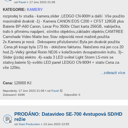
od
Pavel
» 17 úno 2023 21:08
KATEGORIE:
KAMERY
rozprodej tv studia - kamera,slider ,LEDGO CN-900H a další .Vše použito
maximálně dvakrát -1) - Kamera CANON EOS C200 + CFST 128GB plus
Baterie BP-A60 Canon, Lexar Pro 3500x Cfast karta 256GB, nabíječka,
trafo k přímému napájení, stínítko objektivu,základní objektiv,CAMTREE
Camshade Video Matte box.Stav odpovídá nové mašině,použita
2x.Kamera je nová . Dokoupeno příslušenství.Byla jen dvakrát použita
.Cena při koupi byla 173 tis - doloženo fakturou. Natočeno má jen cca 20
hod.2)--Velký gimbal Ronin NDJ6 v kolečkovém dvoupatrovém kufru. 3)--
Slider (jízda) elektro .4)--sada 3 LED světel Light Storm LS-mini se
stativy,baterie 5)--světlo LED panel LEDGO CN-900H + stativ.Cena za
vše 120tis.
...zobrazit více
Cena:
120000 Kč
Naposledy: 17 úno 2023 21:08 • od
Pavel
Zobrazení: 6496
Odpovědi: 0
PRODÁNO: Datavideo SE-700 4vstupová SD/HD
režie
od
Start Production
» 13 úno 2023 13:55