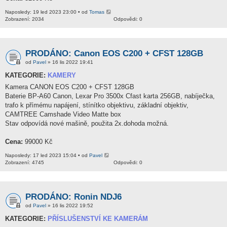
Naposledy: 19 led 2023 23:00 • od
Tomas
Zobrazení: 2034
Odpovědi: 0
PRODÁNO: Canon EOS C200 + CFST 128GB
od
Pavel
» 16 lis 2022 19:41
KATEGORIE:
KAMERY
Kamera CANON EOS C200 + CFST 128GB
Baterie BP-A60 Canon, Lexar Pro 3500x Cfast karta 256GB, nabíječka,
trafo k přímému napájení, stínítko objektivu, základní objektiv,
CAMTREE Camshade Video Matte box
Stav odpovídá nové mašině, použita 2x.dohoda možná.
Cena:
99000 Kč
Naposledy: 17 led 2023 15:04 • od
Pavel
Zobrazení: 4745
Odpovědi: 0
PRODÁNO: Ronin NDJ6
od
Pavel
» 16 lis 2022 19:52
KATEGORIE:
PŘÍSLUŠENSTVÍ KE KAMERÁM