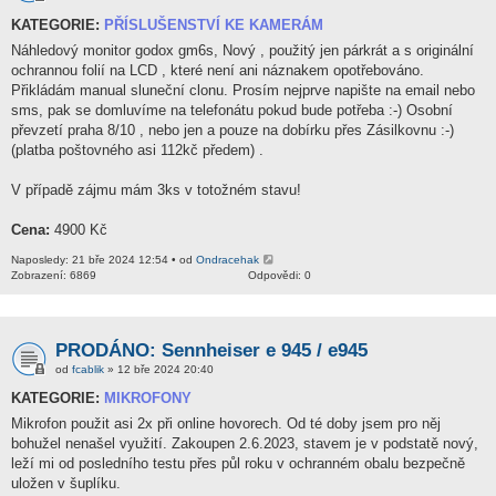
KATEGORIE:
PŘÍSLUŠENSTVÍ KE KAMERÁM
Náhledový monitor godox gm6s, Nový , použitý jen párkrát a s originální
ochrannou folií na LCD , které není ani náznakem opotřebováno.
Přikládám manual sluneční clonu. Prosím nejprve napište na email nebo
sms, pak se domluvíme na telefonátu pokud bude potřeba :-) Osobní
převzetí praha 8/10 , nebo jen a pouze na dobírku přes Zásilkovnu :-)
(platba poštovného asi 112kč předem) .
V případě zájmu mám 3ks v totožném stavu!
Cena:
4900 Kč
Naposledy: 21 bře 2024 12:54 • od
Ondracehak
Zobrazení: 6869
Odpovědi: 0
PRODÁNO: Sennheiser e 945 / e945
od
fcablik
» 12 bře 2024 20:40
KATEGORIE:
MIKROFONY
Mikrofon použit asi 2x při online hovorech. Od té doby jsem pro něj
bohužel nenašel využití. Zakoupen 2.6.2023, stavem je v podstatě nový,
leží mi od posledního testu přes půl roku v ochranném obalu bezpečně
uložen v šuplíku.