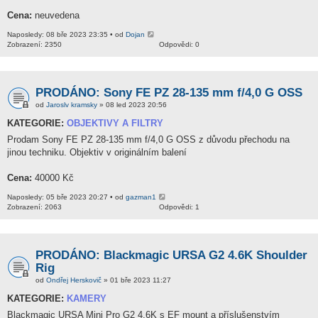
Cena:
neuvedena
Naposledy: 08 bře 2023 23:35 • od
Dojan
Zobrazení: 2350
Odpovědi: 0
PRODÁNO: Sony FE PZ 28-135 mm f/4,0 G OSS
od
Jaroslv kramsky
» 08 led 2023 20:56
KATEGORIE:
OBJEKTIVY A FILTRY
Prodam Sony FE PZ 28-135 mm f/4,0 G OSS z důvodu přechodu na
jinou techniku. Objektiv v originálním balení
Cena:
40000 Kč
Naposledy: 05 bře 2023 20:27 • od
gazman1
Zobrazení: 2063
Odpovědi: 1
PRODÁNO: Blackmagic URSA G2 4.6K Shoulder
Rig
od
Ondřej Herskovič
» 01 bře 2023 11:27
KATEGORIE:
KAMERY
Blackmagic URSA Mini Pro G2 4.6K s EF mount a příslušenstvím