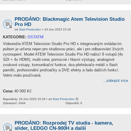
PRODÁNO: Blackmagic Atem Television Studio
Pro HD
od
Start Production
» 24 úno 2023 15:18
KATEGORIE:
OSTATNÍ
Videorežie ATEM Television Studio Pro HD s integrovaným ovládacím
pultem je určena nejen pro studiovou práci, ale i pro odbavování živých
vystoupení. Model ATEM Television Studio Pro HD nabízí 8 vstupů (4x
SDI + 4x HDMI), multi-view, pomocné i hlavní výstupy, analogové
zvukové vstupy, komunikační funkce, dva přehrávače médií s flash
pamětí, profesionální prolínačky a DVE efekty a řadu dalších funkcí.
Velmi málo používaná.
...zobrazit více
Cena:
40 000 Kč
Naposledy: 24 úno 2023 15:18 • od
Start Production
Zobrazení: 2444
Odpovědi: 0
PRODÁNO: Rozprodej TV studia - kamera,
slider, LEDGO CN-900H a další