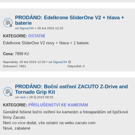
PRODÁNO: Edelkrone SliderOne V2 + hlava +
baterie
od
Sigma234
» 26 led 2024 12:20
KATEGORIE:
OSTATNÍ
Edelkrone SliderOne V2 novy + hlava + 1 baterie.
Cena:
7999 Kč
Naposledy: 26 led 2024 12:20 • od
Sigma234
Zobrazení: 7861
Odpovědi: 0
PRODÁNO: Boční ostření ZACUTO Z-Drive and
Tornado Grip Kit
od
mick
» 28 říj 2023 09:53
KATEGORIE:
PŘÍSLUŠENSTVÍ KE KAMERÁM
Geniálně řešené boční ostření ke kamerám a fotoaparátům od špičkové
firmy Zacuto.
Není co více dodat, vše ostatní na webu zacuto.com
Nové, zabalené