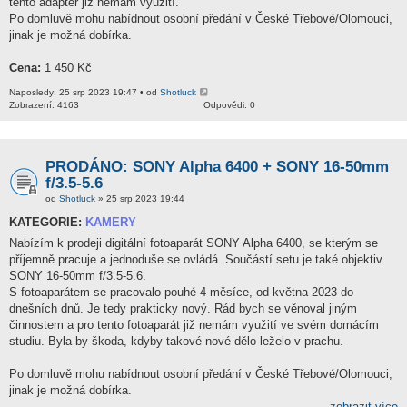
tento adaptér již nemám využití.
Po domluvě mohu nabídnout osobní předání v České Třebové/Olomouci,
jinak je možná dobírka.
Cena:
1 450 Kč
Naposledy: 25 srp 2023 19:47 • od
Shotluck
Zobrazení: 4163
Odpovědi: 0
PRODÁNO: SONY Alpha 6400 + SONY 16-50mm
f/3.5-5.6
od
Shotluck
» 25 srp 2023 19:44
KATEGORIE:
KAMERY
Nabízím k prodeji digitální fotoaparát SONY Alpha 6400, se kterým se
příjemně pracuje a jednoduše se ovládá. Součástí setu je také objektiv
SONY 16-50mm f/3.5-5.6.
S fotoaparátem se pracovalo pouhé 4 měsíce, od května 2023 do
dnešních dnů. Je tedy prakticky nový. Rád bych se věnoval jiným
činnostem a pro tento fotoaparát již nemám využití ve svém domácím
studiu. Byla by škoda, kdyby takové nové dělo leželo v prachu.
Po domluvě mohu nabídnout osobní předání v České Třebové/Olomouci,
jinak je možná dobírka.
...zobrazit více