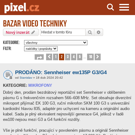
Bazar video techniky
Server o natáčení a zpracování videa
Hledat
Pokročilé hledání
Nový inzerát
Kategorie:
Filtr:
1
2
3
4
5
10
Stránka
Předchozí
2
z
10
Další
…
PRODÁNO: Sennheiser ew135P G3/G4
od
Stanislav
» 18 dub 2024 20:42
KATEGORIE:
MIKROFONY
Dobrý den, prodám bezdrátový reportážní set Sennheiser v oblíbeném
pásmu G s frekvenčním rozsahem 566–608 MHz. Set obsahuje diverzitní
mikroport přijímač EK 100 G3, ruční mikrofon SKM 100 G3 s univerzální
kardioidní hlavou 835, adaptér pro uchycení na kameru a originální audio
kabel. Sada je plný ekvivalent nejnovější generace G4, jelikož v řadě
ew100 nejsou mezi G3 a G4 funkční rozdíly.
Vše je plně funkční, pracující v povoleném pásmu a originál Sennheiser