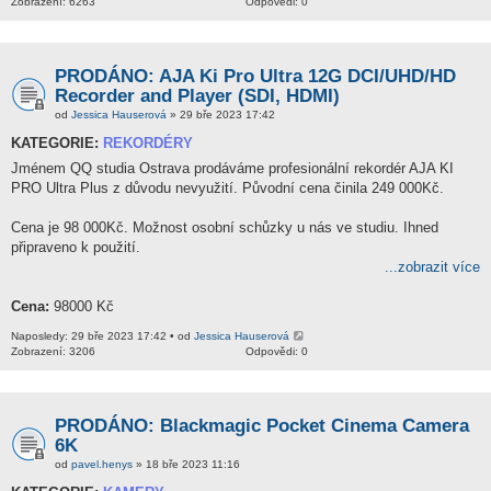
Zobrazení: 6263
Odpovědi: 0
PRODÁNO: AJA Ki Pro Ultra 12G DCI/UHD/HD
Recorder and Player (SDI, HDMI)
od
Jessica Hauserová
» 29 bře 2023 17:42
KATEGORIE:
REKORDÉRY
Jménem QQ studia Ostrava prodáváme profesionální rekordér AJA KI
PRO Ultra Plus z důvodu nevyužití. Původní cena činila 249 000Kč.
Cena je 98 000Kč. Možnost osobní schůzky u nás ve studiu. Ihned
připraveno k použití.
...zobrazit více
Cena:
98000 Kč
Naposledy: 29 bře 2023 17:42 • od
Jessica Hauserová
Zobrazení: 3206
Odpovědi: 0
PRODÁNO: Blackmagic Pocket Cinema Camera
6K
od
pavel.henys
» 18 bře 2023 11:16