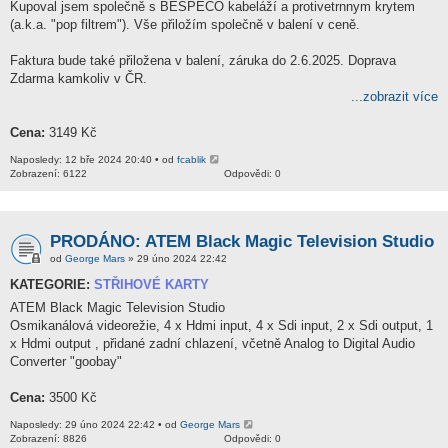
Kupoval jsem společně s BESPECO kabeláží a protivetrnnym krytem
(a.k.a. "pop filtrem"). Vše přiložím společně v balení v ceně.
Faktura bude také přiložena v balení, záruka do 2.6.2025. Doprava
Zdarma kamkoliv v ČR.
...zobrazit více
Cena:
3149 Kč
Naposledy: 12 bře 2024 20:40 • od
fcablik
Zobrazení: 6122
Odpovědi: 0
PRODÁNO: ATEM Black Magic Television Studio
od
George Mars
» 29 úno 2024 22:42
KATEGORIE:
STŘIHOVÉ KARTY
ATEM Black Magic Television Studio
Osmikanálová videorežie, 4 x Hdmi input, 4 x Sdi input, 2 x Sdi output, 1
x Hdmi output , přidané zadní chlazení, včetně Analog to Digital Audio
Converter "goobay"
Cena:
3500 Kč
Naposledy: 29 úno 2024 22:42 • od
George Mars
Zobrazení: 8826
Odpovědi: 0