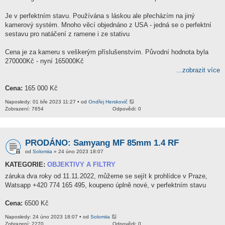
Je v perfektním stavu. Používána s láskou ale přecházím na jiný
kamerový systém. Mnoho věcí objednáno z USA - jedná se o perfektní
sestavu pro natáčení z ramene i ze stativu
Cena je za kameru s veškerým příslušenstvím. Původní hodnota byla
270000Kč - nyní 165000Kč
...zobrazit více
Cena:
165 000 Kč
Naposledy: 01 bře 2023 11:27 • od
Ondřej Herskovič
Zobrazení: 7654
Odpovědi: 0
PRODÁNO: Samyang MF 85mm 1.4 RF
od
Solomiia
» 24 úno 2023 18:07
KATEGORIE:
OBJEKTIVY A FILTRY
záruka dva roky od 11.11.2022, můžeme se sejít k prohlídce v Praze,
Watsapp +420 774 165 495, koupeno úplně nové, v perfektním stavu
Cena:
6500 Kč
Naposledy: 24 úno 2023 18:07 • od
Solomiia
Zobrazení: 2270
Odpovědi: 0