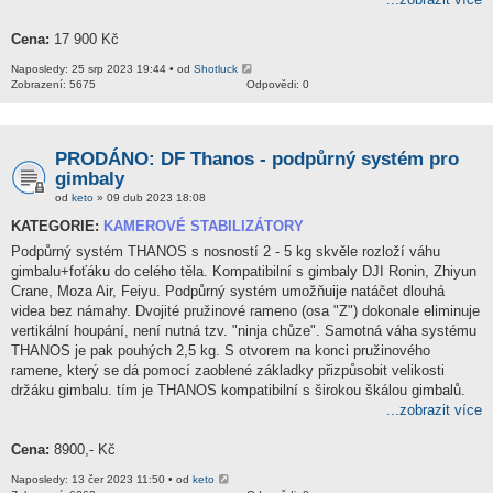
Cena:
17 900 Kč
Naposledy: 25 srp 2023 19:44 • od
Shotluck
Zobrazení: 5675
Odpovědi: 0
PRODÁNO: DF Thanos - podpůrný systém pro
gimbaly
od
keto
» 09 dub 2023 18:08
KATEGORIE:
KAMEROVÉ STABILIZÁTORY
Podpůrný systém THANOS s nosností 2 - 5 kg skvěle rozloží váhu
gimbalu+foťáku do celého těla. Kompatibilní s gimbaly DJI Ronin, Zhiyun
Crane, Moza Air, Feiyu. Podpůrný systém umožňuije natáčet dlouhá
videa bez námahy. Dvojité pružinové rameno (osa "Z") dokonale eliminuje
vertikální houpání, není nutná tzv. "ninja chůze". Samotná váha systému
THANOS je pak pouhých 2,5 kg. S otvorem na konci pružinového
ramene, který se dá pomocí zaoblené základky přizpůsobit velikosti
držáku gimbalu. tím je THANOS kompatibilní s širokou škálou gimbalů.
...zobrazit více
Cena:
8900,- Kč
Naposledy: 13 čer 2023 11:50 • od
keto