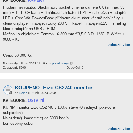
KATEGORIE:
KAMERY
Prodám nevyužitou Blackmagic pocket cinema camera 6K (snímač 35
mm) + 1 TB CF karta + 6 náhradních bateríí LPE + nabíječka + adaptér
LPE + Core WX PowwerBase-přídavný akumuátor včetně nabíječky +
clona displaye + napájecí zdroj 230 V + kabel + napájení12V + smallrig
klec + adaptér na USB a HDMI
Možno i s objektivem Tamron 16-300 mm f/3,5-6,3 Di II VC, B-W filtr +
9000,- Kč
...zobrazit více
Cena:
50 000 Kč
Naposledy: 18 bře 2023 11:16 • od
pavel.henys
Zobrazení: 8500
Odpovědi: 0
KOUPENO: Eizo CS2740 monitor
od
Dojan
» 08 bře 2023 23:35
KATEGORIE:
OSTATNÍ
KÚPIM monitor Eizo CS2740 v 100% stave (0 vadných pixelov aj
subpixelov).
Najazdené(Usage time) do 5000 hodín.
Len osobný odber.
...zobrazit více