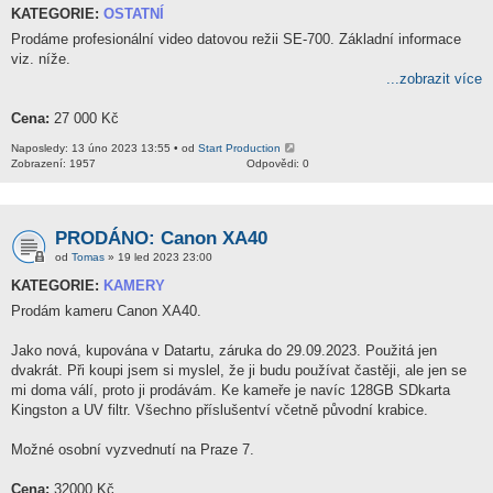
KATEGORIE:
OSTATNÍ
Prodáme profesionální video datovou režii SE-700. Základní informace
viz. níže.
...zobrazit více
Cena:
27 000 Kč
Naposledy: 13 úno 2023 13:55 • od
Start Production
Zobrazení: 1957
Odpovědi: 0
PRODÁNO: Canon XA40
od
Tomas
» 19 led 2023 23:00
KATEGORIE:
KAMERY
Prodám kameru Canon XA40.
Jako nová, kupována v Datartu, záruka do 29.09.2023. Použitá jen
dvakrát. Při koupi jsem si myslel, že ji budu používat častěji, ale jen se
mi doma válí, proto ji prodávám. Ke kameře je navíc 128GB SDkarta
Kingston a UV filtr. Všechno příslušentví včetně původní krabice.
Možné osobní vyzvednutí na Praze 7.
Cena:
32000 Kč