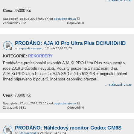
Cena:
45000 Kč
Naposledy: 18 dub 2024 00:04 • od
qqstudioostrava
Zobrazení: 7322
Odpovědi: 0
PRODÁNO: AJA Ki Pro Ultra Plus DCI/UHD/HD
od
qqstudioostrava
» 17 dub 2024 23:55
KATEGORIE:
REKORDÉRY
Prodáváme profesionální rekordér AJA Ki PRO Ultra Plus zakoupený v
roce 2019 z důvodu nevyužití. Použitý pouze na 1 natáčecím dnu.
AJA Ki PRO Ultra Plus + 2x AJA SSD média 512 GB + originální balení
Ihned připraveno k použití. Možnost osobního převzetí.
...zobrazit více
Cena:
70000 Kč
Naposledy: 17 dub 2024 23:55 • od
qqstudioostrava
Zobrazení: 6331
Odpovědi: 0
PRODÁNO: Náhledový monitor Godox GM6S
od
Ondracehak
» 21 bře 2024 12:54