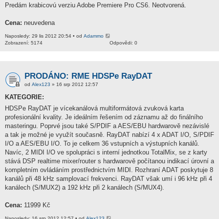
Predám krabicovú verziu Adobe Premiere Pro CS6. Neotvorená.
Cena:
neuvedena
Naposledy: 29 lis 2012 20:54 • od
Adammo
Zobrazení: 5174
Odpovědi: 0
PRODÁNO: RME HDSPe RayDAT
od
Alex123
» 16 srp 2012 12:57
KATEGORIE:
HDSPe RayDAT je vícekanálová multiformátová zvuková karta
profesionální kvality. Je ideálním řešením od záznamu až do finálního
masteringu. Poprvé jsou také S/PDIF a AES/EBU hardwarově nezávislé
a tak je možné je využít současně. RayDAT nabízí 4 x ADAT I/O, S/PDIF
I/O a AES/EBU I/O. To je celkem 36 vstupních a výstupních kanálů.
Navíc, 2 MIDI I/O ve spolupráci s interní jednotkou TotalMix, se z karty
stává DSP realtime mixer/router s hardwarově počítanou indikací úrovní a
kompletním ovládáním prostřednictvím MIDI. Rozhraní ADAT poskytuje 8
kanálů při 48 kHz samplovací frekvenci. RayDAT však umí i 96 kHz při 4
kanálech (S/MUX2) a 192 kHz při 2 kanálech (S/MUX4).
Cena:
11999 Kč
Naposledy: 16 srp 2012 12:57 • od
Alex123