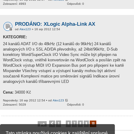
Zobrazení: 4993
Odpovědi: 0
PRODÁNO: XLogic Alpha-Link AX
od
Alex123
» 16 srp 2012 12:54
KATEGORIE:
24 kanálů ADAT I/O do 48kHz (12 kanálů do 96kHz) 24 kanálů
analogových I/O s SSL AD/DA převodníky, až 24bit/96kHz, D-Sub
konektory Word/SuperClock I/O Video Sync může být připojen na
WordClock vstup, vnitřně konvertován na WordClock a posílán zpět na
WordClock výstup MIDI I/O Expansion Bus port pro připojení ke kartě
Mixpander Všechny vstupní a výstupní kanály mohou být aktivní
současně Komplexní matice pro směrování signálů Indikace úrovní
analogových kanálů tříbarevnými LED
Cena:
34000 Kč
Naposledy: 16 srp 2012 12:54 • od
Alex123
Zobrazení: 5029
Odpovědi: 0
1
6
7
8
9
10
Stránka
Předchozí
10
z
10
…
Tato stránka používá cookies k zajištění správné