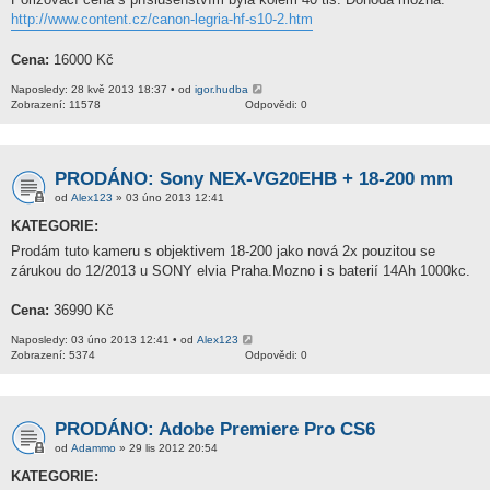
http://www.content.cz/canon-legria-hf-s10-2.htm
Cena:
16000 Kč
Naposledy: 28 kvě 2013 18:37 • od
igor.hudba
Zobrazení: 11578
Odpovědi: 0
PRODÁNO: Sony NEX-VG20EHB + 18-200 mm
od
Alex123
» 03 úno 2013 12:41
KATEGORIE:
Prodám tuto kameru s objektivem 18-200 jako nová 2x pouzitou se
zárukou do 12/2013 u SONY elvia Praha.Mozno i s baterií 14Ah 1000kc.
Cena:
36990 Kč
Naposledy: 03 úno 2013 12:41 • od
Alex123
Zobrazení: 5374
Odpovědi: 0
PRODÁNO: Adobe Premiere Pro CS6
od
Adammo
» 29 lis 2012 20:54
KATEGORIE: