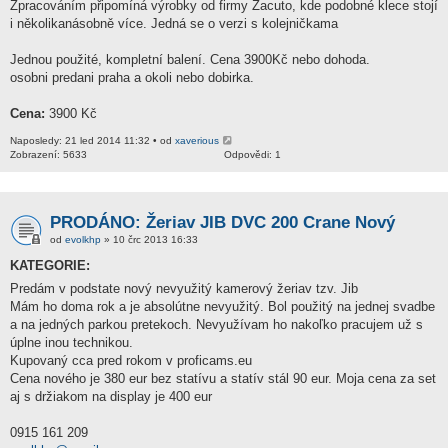
Zpracováním připomíná výrobky od firmy Zacuto, kde podobné klece stojí
i několikanásobně více. Jedná se o verzi s kolejničkama
Jednou použité, kompletní balení. Cena 3900Kč nebo dohoda.
osobni predani praha a okoli nebo dobirka.
Cena:
3900 Kč
Naposledy: 21 led 2014 11:32 • od
xaverious
Zobrazení: 5633
Odpovědi: 1
PRODÁNO: Žeriav JIB DVC 200 Crane Nový
od
evolkhp
» 10 črc 2013 16:33
KATEGORIE:
Predám v podstate nový nevyužitý kamerový žeriav tzv. Jib
Mám ho doma rok a je absolútne nevyužitý. Bol použitý na jednej svadbe
a na jedných parkou pretekoch. Nevyužívam ho nakoľko pracujem už s
úplne inou technikou.
Kupovaný cca pred rokom v proficams.eu
Cena nového je 380 eur bez statívu a statív stál 90 eur. Moja cena za set
aj s držiakom na display je 400 eur
0915 161 209