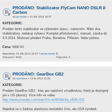
PRODÁNO: Stabilizator FlyCam NANO DSLR II
Carbon
od
jan.brzak
» 01 bře 2014 18:37
KATEGORIE:
Prodám tento stabilizátor ve výborném stavu - zanovním. Mám dva
stabilizátory, redukuji výbavu. Komplet příslušenství, manual, záruka do
3.9.2014. Možnost předání Praha, Benešov, Příbram. Nebo poštou.
Cena:
5600 Kč
Naposledy: 01 bře 2014 18:37 • od
jan.brzak
Zobrazení: 8042
Odpovědi: 0
PRODÁNO: GearBox GB2
od
xaverious
» 13 lis 2013 11:28
KATEGORIE:
Prodám GearBox GB2 - klec pro natáčení zrcadlovkou, který je dostupný
jen v US (dovoz). Více info ve videu
http://www.youtube.com/watch?v=krWSWc6a_eE#t=315
Nejedná se o žádnou plastovou nestabilní čínu, ale USA výrobek.