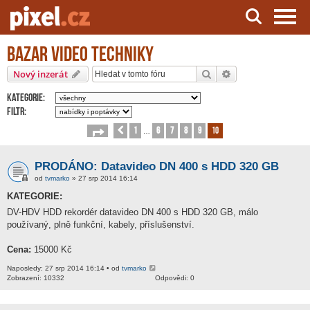
Bazar video techniky
Server o natáčení a zpracování videa
Hledat
Pokročilé hledání
Nový inzerát
Kategorie:
Filtr:
1
6
7
8
9
10
Stránka
Předchozí
10
z
10
…
PRODÁNO: Datavideo DN 400 s HDD 320 GB
od
tvmarko
» 27 srp 2014 16:14
KATEGORIE:
DV-HDV HDD rekordér datavideo DN 400 s HDD 320 GB, málo
používaný, plně funkční, kabely, příslušenství.
Cena:
15000 Kč
Naposledy: 27 srp 2014 16:14 • od
tvmarko
Zobrazení: 10332
Odpovědi: 0