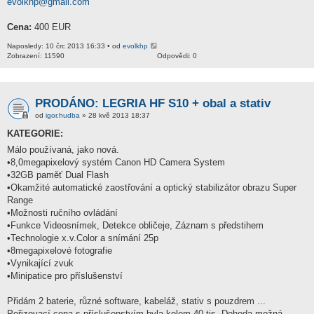
evolkhp@gmail.com
Cena:
400 EUR
Naposledy: 10 črc 2013 16:33 • od
evolkhp
Zobrazení: 11590
Odpovědi: 0
PRODÁNO: LEGRIA HF S10 + obal a stativ
od
igor.hudba
» 28 kvě 2013 18:37
KATEGORIE:
Málo používaná, jako nová.
•8,0megapixelový systém Canon HD Camera System
•32GB paměť Dual Flash
•Okamžité automatické zaostřování a optický stabilizátor obrazu Super
Range
•Možnosti ručního ovládání
•Funkce Videosnímek, Detekce obličeje, Záznam s předstihem
•Technologie x.v.Color a snímání 25p
•8megapixelové fotografie
•Vynikající zvuk
•Minipatice pro příslušenství
Přidám 2 baterie, různé software, kabeláž, stativ s pouzdrem ...
Pořizovací cena s příslušenstvím byla kolem 40 tis. Dohoda možná.