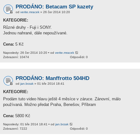
PRODÁNO: Betacam SP kazety
od
verite.mracek
» 26 čer 2014 10:20
KATEGORIE:
Různé druhy - Fuji i SONY.
Jednou nahrané, dále nepoužívané.
Cena:
5 Kč
Naposledy: 26 čer 2014 10:20 • od
verite.mracek
Zobrazení: 10474
Odpovědi: 0
PRODÁNO: Manffrotto 504HD
od
jan.brzak
» 01 bře 2014 18:41
KATEGORIE:
Prodám tuto video hlavu ještě 4 měsíce v záruce. Zánovní, málo
používaná. Možno předat Praha, Benešov, Příbram
Cena:
5800 Kč
Naposledy: 01 bře 2014 18:41 • od
jan.brzak
Zobrazení: 7222
Odpovědi: 0