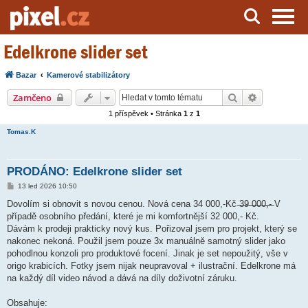
Edelkrone slider set
Server o natáčení a zpracování videa
Bazar
Kamerové stabilizátory
Hledat
Pokročilé h
Zamčeno
1 příspěvek • Stránka
1
z
1
Tomas.K
PRODÁNO: Edelkrone slider set
P
13 led 2026 10:50
ř
í
Dovolím si obnovit s novou cenou. Nová cena 34 000,-Kč ̶3̶9̶ ̶0̶0̶0̶,̶-̶ V
s
případě osobního předání, které je mi komfortnější 32 000,- Kč.
p
ě
Dávám k prodeji prakticky nový kus. Pořizoval jsem pro projekt, který se
v
nakonec nekoná. Použil jsem pouze 3x manuálně samotný slider jako
e
k
pohodlnou konzoli pro produktové focení. Jinak je set nepoužitý, vše v
origo krabicích. Fotky jsem nijak neupravoval + ilustrační. Edelkrone má
na každý díl video návod a dává na díly doživotní záruku.
Obsahuje: