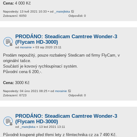
Cena:
4 000 Kč
Naposledy: 13 kvě 2021 10:33 • od
_matejliska
Zobrazení: 6050
Odpovědi: 0
PRODÁNO: Steadicam Camtree Wonder-3
(Flycam HD-3000)
od
morainie
» 03 srp 2020 15:11
Prodám nepoužitý, pouze rozbalený Stedicam od firmy FlyCam, v
originální tašce.
Součástí je kovový rychloupínací systém.
Původní cena 6 200,-.
Cena:
3000 Kč
Naposledy: 04 úno 2021 08:25 • od
morainie
Zobrazení: 6723
Odpovědi: 0
PRODÁNO: Steadicam Camtree Wonder-3
(Flycam HD-3000)
od
_matejliska
» 13 led 2021 13:11
Původně koupené před třemi lety z filmtechnika cz za 7 490 Kč.