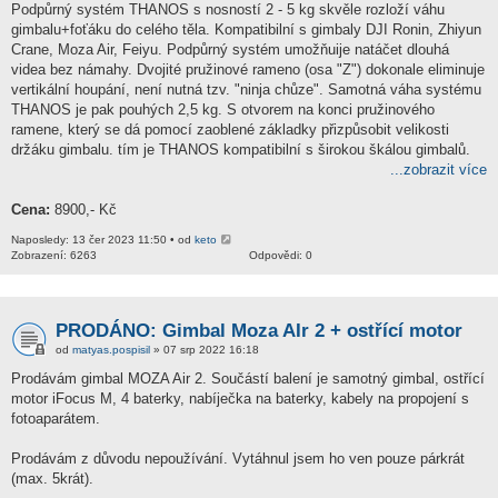
Podpůrný systém THANOS s nosností 2 - 5 kg skvěle rozloží váhu
gimbalu+foťáku do celého těla. Kompatibilní s gimbaly DJI Ronin, Zhiyun
Crane, Moza Air, Feiyu. Podpůrný systém umožňuije natáčet dlouhá
videa bez námahy. Dvojité pružinové rameno (osa "Z") dokonale eliminuje
vertikální houpání, není nutná tzv. "ninja chůze". Samotná váha systému
THANOS je pak pouhých 2,5 kg. S otvorem na konci pružinového
ramene, který se dá pomocí zaoblené základky přizpůsobit velikosti
držáku gimbalu. tím je THANOS kompatibilní s širokou škálou gimbalů.
...zobrazit více
Cena:
8900,- Kč
Naposledy: 13 čer 2023 11:50 • od
keto
Zobrazení: 6263
Odpovědi: 0
PRODÁNO: Gimbal Moza AIr 2 + ostřící motor
od
matyas.pospisil
» 07 srp 2022 16:18
Prodávám gimbal MOZA Air 2. Součástí balení je samotný gimbal, ostřící
motor iFocus M, 4 baterky, nabíječka na baterky, kabely na propojení s
fotoaparátem.
Prodávám z důvodu nepoužívání. Vytáhnul jsem ho ven pouze párkrát
(max. 5krát).