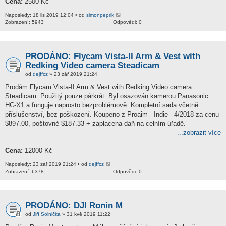
Cena:
2500 Kč
Naposledy: 18 lis 2019 12:04 • od
simonpeprik
Zobrazení: 5943
Odpovědi: 0
PRODÁNO: Flycam Vista-II Arm & Vest with
Redking Video camera Steadicam
od
dejffcz
» 23 zář 2019 21:24
Prodám Flycam Vista-II Arm & Vest with Redking Video camera
Steadicam. Použitý pouze párkrát. Byl osazován kamerou Panasonic
HC-X1 a funguje naprosto bezproblémově. Kompletní sada včetně
příslušenství, bez poškození. Koupeno z Proaim - Indie - 4/2018 za cenu
$897.00, poštovné $187.33 + zaplacena daň na celním úřadě.
...zobrazit více
Cena:
12000 Kč
Naposledy: 23 zář 2019 21:24 • od
dejffcz
Zobrazení: 6378
Odpovědi: 0
PRODÁNO: DJI Ronin M
od
Jiří Solnička
» 31 kvě 2019 11:22