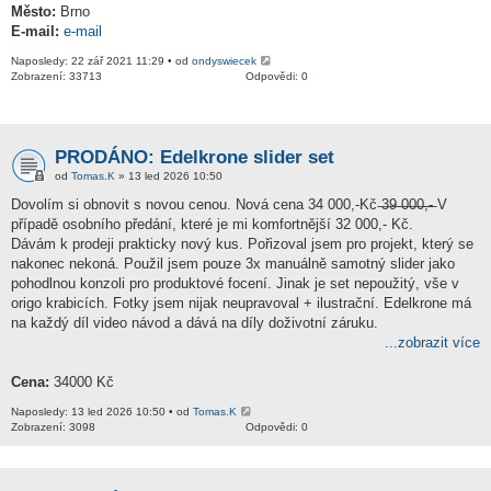
Město:
Brno
E-mail:
e-mail
Naposledy: 22 zář 2021 11:29 • od
ondyswiecek
Zobrazení: 33713
Odpovědi: 0
PRODÁNO: Edelkrone slider set
od
Tomas.K
» 13 led 2026 10:50
Dovolím si obnovit s novou cenou. Nová cena 34 000,-Kč ̶3̶9̶ ̶0̶0̶0̶,̶-̶ V
případě osobního předání, které je mi komfortnější 32 000,- Kč.
Dávám k prodeji prakticky nový kus. Pořizoval jsem pro projekt, který se
nakonec nekoná. Použil jsem pouze 3x manuálně samotný slider jako
pohodlnou konzoli pro produktové focení. Jinak je set nepoužitý, vše v
origo krabicích. Fotky jsem nijak neupravoval + ilustrační. Edelkrone má
na každý díl video návod a dává na díly doživotní záruku.
...zobrazit více
Cena:
34000 Kč
Naposledy: 13 led 2026 10:50 • od
Tomas.K
Zobrazení: 3098
Odpovědi: 0