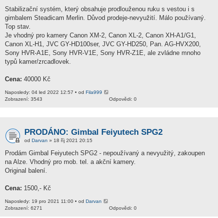
Stabilizační systém, který obsahuje prodlouženou ruku s vestou i s
gimbalem Steadicam Merlin. Důvod prodeje-nevyužití. Málo používaný.
Top stav.
Je vhodný pro kamery Canon XM-2, Canon XL-2, Canon XH-A1/G1,
Canon XL-H1, JVC GY-HD100ser, JVC GY-HD250, Pan. AG-HVX200,
Sony HVR-A1E, Sony HVR-V1E, Sony HVR-Z1E, ale zvládne mnoho
typů kamer/zrcadlovek.
Cena:
40000 Kč
Naposledy: 04 led 2022 12:57 • od
Fila999
Zobrazení: 3543
Odpovědi: 0
PRODÁNO: Gimbal Feiyutech SPG2
od
Darvan
» 18 říj 2021 20:15
Prodám Gimbal Feiyutech SPG2 - nepoužívaný a nevyužitý, zakoupen
na Alze. Vhodný pro mob. tel. a akční kamery.
Original balení.
Cena:
1500,- Kč
Naposledy: 19 pro 2021 11:00 • od
Darvan
Zobrazení: 6271
Odpovědi: 0