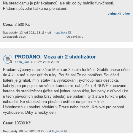
Na steadicamu je pár škábanců, ale nic co by bránilo funkčnosti.
Přidám i původní tašku na přenášení.
...zobrazit více
Cena:
2 500 Kč
Naposledy: 13 led 2021 13:11 • od
_matejliska
Zobrazení: 7514
Odpovědi: 0
PRODÁNO: Moza air 2 stabilizátor
od
fb_karel
» 09 črc 2020 23:29
Prodám výborný stabilizátor Moza air 2 zcela funkční. Stabík unese něco
do 4 kil a má super grif do ruky. Použit asi 7x na natáčení Součástí
balení je gimbál, mini stativ na vyvažování, rychloupínací destička,
kabely pro propojení se všemi kamerami, nabíječka, 4 NOVĚ kupované
baterie do stabilizátoru (ještě ani jednou nepoužity, koupeny z důvodu že
u těch původních jedna brzy odešla) ale přidám i ty 3 staré funkční jako
náhradní. Ke stabilizátoru přidám i ostření na gimbal + kufr.
Upřednostňuju osobní předání v Praze nebo Hradci Králové pro osobní
vyzkoušení. Díky a hezký den
Cena:
10500 Kč
Naposledy: 09 črc 2020 23:29 • od
fb_karel