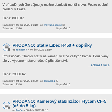
V případě rychlého zájmu je možné domluvit menší slevu. Pouze osobní
předání v Praze.
Cena:
8000 Kč
Naposledy: 07 srp 2022 16:18 • od
matyas.pospisil
Zobrazení: 4316
Odpovědi: 0
PRODÁNO: Stativ Libec R450 + doplňky
od
tomasH-4
» 04 čer 2022 12:30
Profesionální filmový stativ na kameru včetně velkých kamer. Používaný,
ale ve výborném stavu, včetně příslušenství.
...zobrazit více
Cena:
29000 Kč
Naposledy: 04 čer 2022 12:30 • od
tomasH-4
Zobrazení: 3346
Odpovědi: 0
PRODÁNO: Kamerový stabilizátor Flycam CF-5
(až do 5 kg)
od
MaFe
» 06 dub 2022 07:18