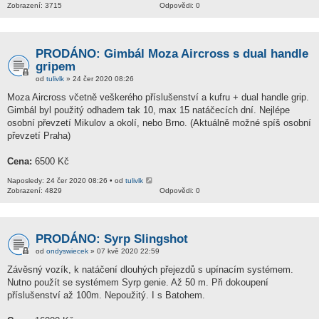
Zobrazení: 3715
Odpovědi: 0
PRODÁNO: Gimbál Moza Aircross s dual handle
gripem
od
tulivlk
» 24 čer 2020 08:26
Moza Aircross včetně veškerého příslušenství a kufru + dual handle grip.
Gimbál byl použitý odhadem tak 10, max 15 natáčecích dní. Nejlépe
osobní převzetí Mikulov a okolí, nebo Brno. (Aktuálně možné spíš osobní
převzetí Praha)
Cena:
6500 Kč
Naposledy: 24 čer 2020 08:26 • od
tulivlk
Zobrazení: 4829
Odpovědi: 0
PRODÁNO: Syrp Slingshot
od
ondyswiecek
» 07 kvě 2020 22:59
Závěsný vozík, k natáčení dlouhých přejezdů s upínacím systémem.
Nutno použít se systémem Syrp genie. Až 50 m. Při dokoupení
příslušenství až 100m. Nepoužitý. I s Batohem.