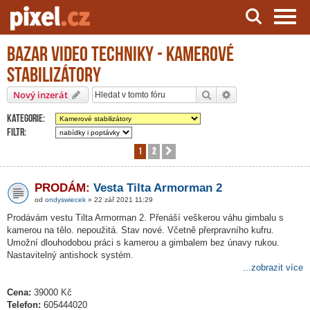
Bazar video techniky - Kamerové
Server o natáčení a zpracování videa
stabilizátory
Hledat
Pokročilé hledání
Nový inzerát
Kategorie:
Filtr:
1
2
Další
PRODÁM:
Vesta Tilta Armorman 2
od
ondyswiecek
» 22 zář 2021 11:29
Prodávám vestu Tilta Armorman 2. Přenáší veškerou váhu gimbalu s
kamerou na tělo. nepoužitá. Stav nové. Včetně přerpravního kufru.
Umožní dlouhodobou práci s kamerou a gimbalem bez únavy rukou.
Nastavitelný antishock systém.
...zobrazit více
Cena:
39000 Kč
Telefon:
605444020