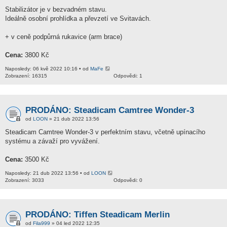
Stabilizátor je v bezvadném stavu.
Ideálně osobní prohlídka a převzetí ve Svitavách.
+ v ceně podpůrná rukavice (arm brace)
Cena:
3800 Kč
Naposledy: 06 kvě 2022 10:16 • od
MaFe
Zobrazení: 16315
Odpovědi: 1
PRODÁNO: Steadicam Camtree Wonder-3
od
LOON
» 21 dub 2022 13:56
Steadicam Camtree Wonder-3 v perfektním stavu, včetně upínacího
systému a závaží pro vyvážení.
Cena:
3500 Kč
Naposledy: 21 dub 2022 13:56 • od
LOON
Zobrazení: 3033
Odpovědi: 0
PRODÁNO: Tiffen Steadicam Merlin
od
Fila999
» 04 led 2022 12:35