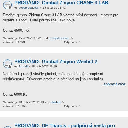
PRODÁNO: Gimbal Zhiyun CRANE 3 LAB
od
dosoproduction
» 15 lis 2025 23:41
Prodám gimbal Zhiyun Crane 3 LAB včetně příslušenství - motory pro
ostření a zoom. Málo používané, jako nové.
Cena:
4500,- Kč
Naposledy: 15 lis 2025 23:41 • od
dosoproduction
Zobrazení: 6490
Odpovědi: 0
PRODÁNO: Gimbal Zhiyun Weebill 2
od
JardaB
» 18 dub 2025 11:19
Nabízím k prodeji skvělý gimbal, málo používaný, kompletní
příslušenství. Důvodem prodeje je přechod na jinou techniku.
...zobrazit více
Cena:
6000 Kč
Naposledy: 18 dub 2025 11:19 • od
JardaB
Zobrazení: 10166
Odpovědi: 0
PRODÁNO: DF Thanos - podpůrná vesta pro