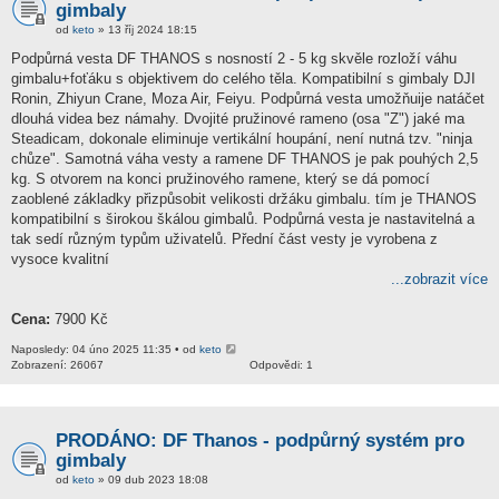
gimbaly
od
keto
» 13 říj 2024 18:15
Podpůrná vesta DF THANOS s nosností 2 - 5 kg skvěle rozloží váhu
gimbalu+foťáku s objektivem do celého těla. Kompatibilní s gimbaly DJI
Ronin, Zhiyun Crane, Moza Air, Feiyu. Podpůrná vesta umožňuije natáčet
dlouhá videa bez námahy. Dvojité pružinové rameno (osa "Z") jaké ma
Steadicam, dokonale eliminuje vertikální houpání, není nutná tzv. "ninja
chůze". Samotná váha vesty a ramene DF THANOS je pak pouhých 2,5
kg. S otvorem na konci pružinového ramene, který se dá pomocí
zaoblené základky přizpůsobit velikosti držáku gimbalu. tím je THANOS
kompatibilní s širokou škálou gimbalů. Podpůrná vesta je nastavitelná a
tak sedí různým typům uživatelů. Přední část vesty je vyrobena z
vysoce kvalitní
...zobrazit více
Cena:
7900 Kč
Naposledy: 04 úno 2025 11:35 • od
keto
Zobrazení: 26067
Odpovědi: 1
PRODÁNO: DF Thanos - podpůrný systém pro
gimbaly
od
keto
» 09 dub 2023 18:08