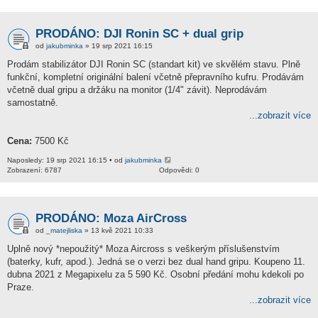
PRODÁNO: DJI Ronin SC + dual grip
od
jakubminka
» 19 srp 2021 16:15
Prodám stabilizátor DJI Ronin SC (standart kit) ve skvělém stavu. Plně
funkční, kompletní originální balení včetně přepravního kufru. Prodávám
včetně dual gripu a držáku na monitor (1/4" závit). Neprodávám
samostatně.
...zobrazit více
Cena:
7500 Kč
Naposledy: 19 srp 2021 16:15 • od
jakubminka
Zobrazení: 6787
Odpovědi: 0
PRODÁNO: Moza AirCross
od
_matejliska
» 13 kvě 2021 10:33
Uplně nový *nepoužitý* Moza Aircross s veškerým příslušenstvím
(baterky, kufr, apod.). Jedná se o verzi bez dual hand gripu. Koupeno 11.
dubna 2021 z Megapixelu za 5 590 Kč. Osobní předání mohu kdekoli po
Praze.
...zobrazit více