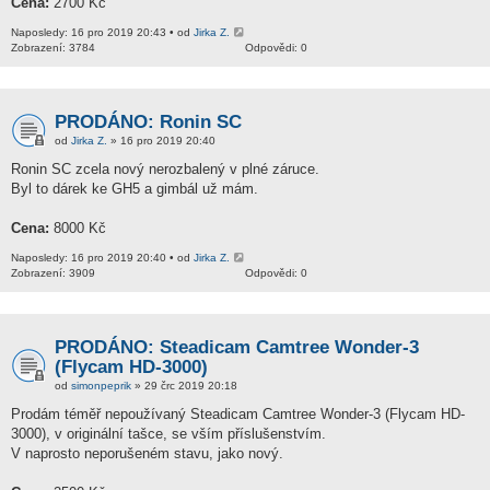
Cena:
2700 Kč
Naposledy: 16 pro 2019 20:43 • od
Jirka Z.
Zobrazení: 3784
Odpovědi: 0
PRODÁNO: Ronin SC
od
Jirka Z.
» 16 pro 2019 20:40
Ronin SC zcela nový nerozbalený v plné záruce.
Byl to dárek ke GH5 a gimbál už mám.
Cena:
8000 Kč
Naposledy: 16 pro 2019 20:40 • od
Jirka Z.
Zobrazení: 3909
Odpovědi: 0
PRODÁNO: Steadicam Camtree Wonder-3
(Flycam HD-3000)
od
simonpeprik
» 29 črc 2019 20:18
Prodám téměř nepoužívaný Steadicam Camtree Wonder-3 (Flycam HD-
3000), v originální tašce, se vším příslušenstvím.
V naprosto neporušeném stavu, jako nový.