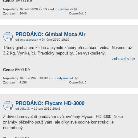
Cena:
16000 Kč
Naposledy: 07 kvě 2020 22:59 • od
ondyswiecek
Zobrazení: 3646
Odpovědi: 0
PRODÁNO: Gimbal Moza Air
od
ondyswiecek
» 04 úno 2020 10:30
Tříosý gimbal pro klidné a plynulé záběry při natáčení videa. Nosnost až
3,2 Kg. Vynikající. Prakticky nepoužitý. Jen vyzkoušený.
...zobrazit více
Cena:
6500 Kč
Naposledy: 04 úno 2020 10:30 • od
ondyswiecek
Zobrazení: 4156
Odpovědi: 0
PRODÁNO: Flycam HD-3000
od
Jirka Z.
» 16 pro 2019 20:43
Z důvodu nevyužití prodávám svůj ověřený Flycam HD-3000. Nese
známky běžného používání, ale díky své odolné konstrukci je
nesmrtlený.