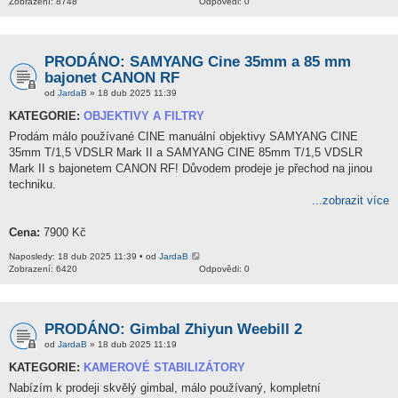
Zobrazení: 8748
Odpovědi: 0
PRODÁNO: SAMYANG Cine 35mm a 85 mm
bajonet CANON RF
od
JardaB
» 18 dub 2025 11:39
KATEGORIE:
OBJEKTIVY A FILTRY
Prodám málo používané CINE manuální objektivy SAMYANG CINE
35mm T/1,5 VDSLR Mark II a SAMYANG CINE 85mm T/1,5 VDSLR
Mark II s bajonetem CANON RF! Důvodem prodeje je přechod na jinou
techniku.
...zobrazit více
Cena:
7900 Kč
Naposledy: 18 dub 2025 11:39 • od
JardaB
Zobrazení: 6420
Odpovědi: 0
PRODÁNO: Gimbal Zhiyun Weebill 2
od
JardaB
» 18 dub 2025 11:19
KATEGORIE:
KAMEROVÉ STABILIZÁTORY
Nabízím k prodeji skvělý gimbal, málo používaný, kompletní