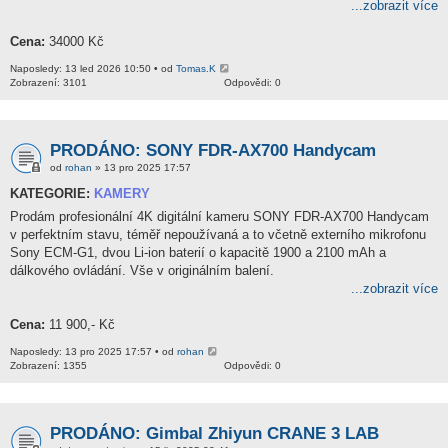
...zobrazit více
Cena:
34000 Kč
Naposledy: 13 led 2026 10:50 • od
Tomas.K
Zobrazení: 3101
Odpovědi: 0
PRODÁNO: SONY FDR-AX700 Handycam
od
rohan
» 13 pro 2025 17:57
KATEGORIE:
KAMERY
Prodám profesionální 4K digitální kameru SONY FDR-AX700 Handycam
v perfektním stavu, téměř nepoužívaná a to včetně externího mikrofonu
Sony ECM-G1, dvou Li-ion baterií o kapacitě 1900 a 2100 mAh a
dálkového ovládání. Vše v originálním balení.
...zobrazit více
Cena:
11 900,- Kč
Naposledy: 13 pro 2025 17:57 • od
rohan
Zobrazení: 1355
Odpovědi: 0
PRODÁNO: Gimbal Zhiyun CRANE 3 LAB