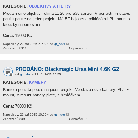
KATEGORIE:
OBJEKTIVY A FILTRY
Prodám cine objektiv Tokina 11-20 pro S35 senzor. V perfektním stavu,
použit pouze na jeden projekt. Má EF bajonet a přikládám i PL mount s
kroužky na šimování.
Cena:
19000 Kč
Naposledy: 22 zář 2025 21:02 • od
gt_rider
Zobrazení: 8912
Odpovědi: 0
PRODÁNO: Blackmagic Ursa Mini 4.6K G2
od
gt_rider
» 22 zář 2025 20:55
KATEGORIE:
KAMERY
Kamera použita pouze na jeden projekt. Ve stavu nové kamery. PL/EF
mount, V-mount battery plate, s hledáčkem.
Cena:
70000 Kč
Naposledy: 22 zář 2025 20:55 • od
gt_rider
Zobrazení: 8891
Odpovědi: 0