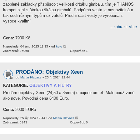
zaoblené základky přizpůsobit velikosti držáku gimbalu. tím je THANOS
kompatibilní s širokou škálou gimbalů. Podpůrná vesta je nastavitelná a
tak sedí různým typům uživatelů. Přední část vesty je vyrobena z
vysoce kvalitní
...zobrazit více
Cena:
7900 Kč
Naposledy: 04 úno 2025 11:35 • od
keto
Zobrazení: 26068
Odpovědi: 1
PRODÁNO: Objektivy Xeen
od
Martin Hlavács
» 25 říj 2024 12:44
KATEGORIE:
OBJEKTIVY A FILTRY
Prodám objektivy Xeen (24,50 a 85mm) s bajonetom ef. Málo používané,
ako nové. Povodná cena 6400 Euro.
Cena:
3000 EURo
Naposledy: 25 říj 2024 12:44 • od
Martin Hlavács
Zobrazení: 5843
Odpovědi: 0