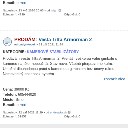
E-mail:
e-mail
Naposledy: 23 kvě 2026 20:03 • od
reign
Zobrazení: 4739
Odpovědi: 0
PRODÁM:
Vesta Tilta Armorman 2
od
ondyswiecek
» 22 zář 2021 11:29
KATEGORIE:
KAMEROVÉ STABILIZÁTORY
Prodávám vestu Tilta Armorman 2. Přenáší veškerou váhu gimbalu s
kamerou na tělo. nepoužitá. Stav nové. Včetně přerpravního kufru.
Umožní dlouhodobou práci s kamerou a gimbalem bez únavy rukou.
Nastavitelný antishock systém.
...zobrazit více
Cena:
39000 Kč
Telefon:
605444020
Město:
Brno
E-mail:
e-mail
Naposledy: 22 zář 2021 11:29 • od
ondyswiecek
Zobrazení: 33957
Odpovědi: 0