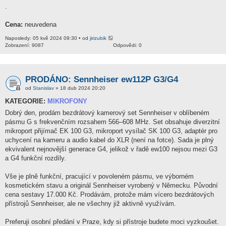
.
Cena:
neuvedena
Naposledy: 05 kvě 2024 09:30 • od
jirizubik
Zobrazení: 9087
Odpovědi: 0
PRODÁNO: Sennheiser ew112P G3/G4
od
Stanislav
» 18 dub 2024 20:20
KATEGORIE:
MIKROFONY
Dobrý den, prodám bezdrátový kamerový set Sennheiser v oblíbeném
pásmu G s frekvenčním rozsahem 566–608 MHz. Set obsahuje diverzitní
mikroport přijímač EK 100 G3, mikroport vysílač SK 100 G3, adaptér pro
uchycení na kameru a audio kabel do XLR (není na fotce). Sada je plný
ekvivalent nejnovější generace G4, jelikož v řadě ew100 nejsou mezi G3
a G4 funkční rozdíly.
Vše je plně funkční, pracující v povoleném pásmu, ve výborném
kosmetickém stavu a originál Sennheiser vyrobený v Německu. Původní
cena sestavy 17.000 Kč. Prodávám, protože mám vícero bezdrátových
přístrojů Sennheiser, ale ne všechny již aktivně využívám.
Preferuji osobní předání v Praze, kdy si přístroje budete moci vyzkoušet.