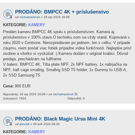
PRODÁNO: BMPCC 4K + príslušenstvo
od
michalmartinek
» 19 srp 2024 16:09
KATEGORIE:
KAMERY
Predám kameru BMPCC 4K spolu s príslušenstvom. Kamera aj
príslušenstvo v 100% stave.O techniku som sa vždy staral. Kupovaná v
roku 2020 v Centrone. Nerozpredávam po jednom, len v celku. V prípade
záujmu, viem poslať viac fotiek prípadne videa funkčnosti. Najlepšie prísť
osobne a všetko si vyskúšať :) Kameru dodám v original krabici. Dôvod
predaja, prechádzam na fullframe.
V balení: BMPCC 4K, Tilta plate NPF, 2x NPF battery, 1x nabíjačka na
NPF, half cage smallrig, Smallrig SSD T5 holder, 1x Dummy to USB-A,
2x SSD Samsung T5
Cena:
900 EUR
Naposledy: 19 srp 2024 16:09 • od
michalmartinek
Zobrazení: 7604
Odpovědi: 0
PRODÁNO: Black Magic Ursa Mini 4K
od
jirizubik
» 05 kvě 2024 09:30
KATEGORIE:
KAMERY