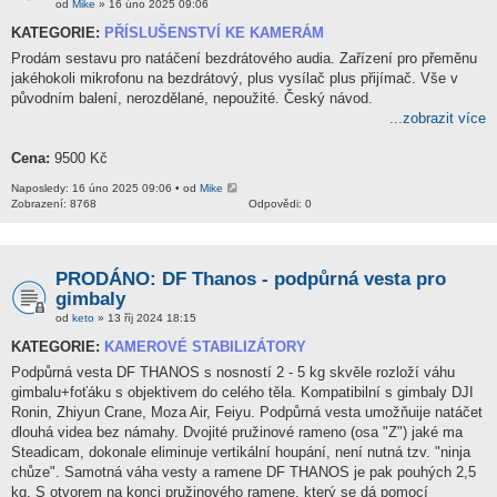
od
Mike
» 16 úno 2025 09:06
KATEGORIE:
PŘÍSLUŠENSTVÍ KE KAMERÁM
Prodám sestavu pro natáčení bezdrátového audia. Zařízení pro přeměnu
jakéhokoli mikrofonu na bezdrátový, plus vysílač plus přijímač. Vše v
původním balení, nerozdělané, nepoužité. Český návod.
...zobrazit více
Cena:
9500 Kč
Naposledy: 16 úno 2025 09:06 • od
Mike
Zobrazení: 8768
Odpovědi: 0
PRODÁNO: DF Thanos - podpůrná vesta pro
gimbaly
od
keto
» 13 říj 2024 18:15
KATEGORIE:
KAMEROVÉ STABILIZÁTORY
Podpůrná vesta DF THANOS s nosností 2 - 5 kg skvěle rozloží váhu
gimbalu+foťáku s objektivem do celého těla. Kompatibilní s gimbaly DJI
Ronin, Zhiyun Crane, Moza Air, Feiyu. Podpůrná vesta umožňuije natáčet
dlouhá videa bez námahy. Dvojité pružinové rameno (osa "Z") jaké ma
Steadicam, dokonale eliminuje vertikální houpání, není nutná tzv. "ninja
chůze". Samotná váha vesty a ramene DF THANOS je pak pouhých 2,5
kg. S otvorem na konci pružinového ramene, který se dá pomocí