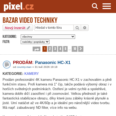
Bazar video techniky
Server o natáčení a zpracování videa
Hledat
Pokročilé hledání
Nový inzerát
Kategorie:
Filtr:
1
2
3
4
5
10
Stránka
1
z
10
Další
…
PRODÁM:
Panasonic HC-X1
od
country-man
» 31 kvě 2026 19:18
KATEGORIE:
KAMERY
Prodám profesionální 4K kameru Panasonic HC-X1 v zachovalém a plně
funkčním stavu. Profi kamera má 1" čip, takže podává výborný obraz i v
horších světelných podmínkách. Ostření je velmi rychlé a spolehlivé,
kamera dobře drží zaostření i při zoomování. Velkou předností je také
fantastická stabilizace obrazu, díky které jsou záběry krásně plynulé a
jisté. Umí natáčet až ve 4K/60p a je ideální pro náročnější video tvorbu.
Má např. zabudovaný ND filter, více info na webu.