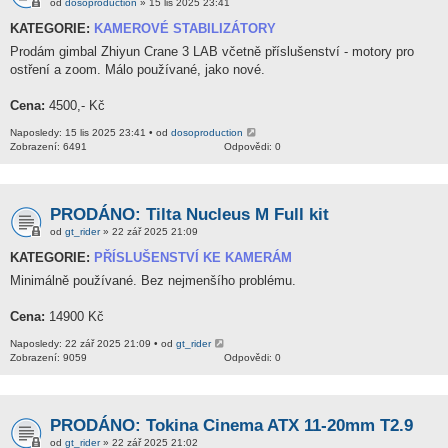
od
dosoproduction
» 15 lis 2025 23:41
KATEGORIE:
KAMEROVÉ STABILIZÁTORY
Prodám gimbal Zhiyun Crane 3 LAB včetně příslušenství - motory pro
ostření a zoom. Málo používané, jako nové.
Cena:
4500,- Kč
Naposledy: 15 lis 2025 23:41 • od
dosoproduction
Zobrazení: 6491
Odpovědi: 0
PRODÁNO: Tilta Nucleus M Full kit
od
gt_rider
» 22 zář 2025 21:09
KATEGORIE:
PŘÍSLUŠENSTVÍ KE KAMERÁM
Minimálně používané. Bez nejmenšího problému.
Cena:
14900 Kč
Naposledy: 22 zář 2025 21:09 • od
gt_rider
Zobrazení: 9059
Odpovědi: 0
PRODÁNO: Tokina Cinema ATX 11-20mm T2.9
od
gt_rider
» 22 zář 2025 21:02