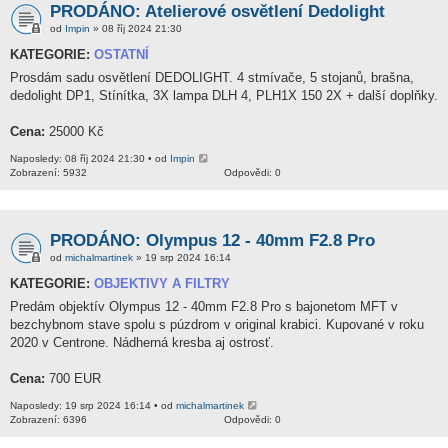
PRODÁNO: Atelierové osvětlení Dedolight
od
Impin
» 08 říj 2024 21:30
KATEGORIE:
OSTATNÍ
Prosdám sadu osvětlení DEDOLIGHT. 4 stmívače, 5 stojanů, brašna,
dedolight DP1, Stínítka, 3X lampa DLH 4, PLH1X 150 2X + další doplňky.
Cena:
25000 Kč
Naposledy: 08 říj 2024 21:30 • od
Impin
Zobrazení: 5932
Odpovědi: 0
PRODÁNO: Olympus 12 - 40mm F2.8 Pro
od
michalmartinek
» 19 srp 2024 16:14
KATEGORIE:
OBJEKTIVY A FILTRY
Predám objektív Olympus 12 - 40mm F2.8 Pro s bajonetom MFT v
bezchybnom stave spolu s púzdrom v original krabici. Kupované v roku
2020 v Centrone. Nádherná kresba aj ostrosť.
Cena:
700 EUR
Naposledy: 19 srp 2024 16:14 • od
michalmartinek
Zobrazení: 6396
Odpovědi: 0