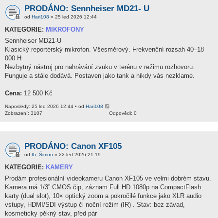
PRODÁNO: Sennheiser MD21- U
od
Hari108
» 25 led 2026 12:44
KATEGORIE:
MIKROFONY
Sennheiser MD21-U
Klasický reportérský mikrofon. Všesměrový. Frekvenční rozsah 40–18
000 H
Nezbytný nástroj pro nahrávání zvuku v terénu v režimu rozhovoru.
Funguje a stále dodává. Postaven jako tank a nikdy vás nezklame.
Cena:
12 500 Kč
Naposledy: 25 led 2026 12:44 • od
Hari108
Zobrazení: 3107
Odpovědi: 0
PRODÁNO: Canon XF105
od
fb_Šimon
» 22 led 2026 21:19
KATEGORIE:
KAMERY
Prodám profesionální videokameru Canon XF105 ve velmi dobrém stavu.
Kamera má 1/3” CMOS čip, záznam Full HD 1080p na CompactFlash
karty (dual slot), 10× optický zoom a pokročilé funkce jako XLR audio
vstupy, HDMI/SDI výstup či noční režim (IR) . Stav: bez závad,
kosmeticky pěkný stav, před pár