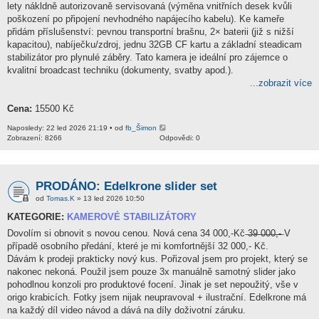
lety nákldně autorizovaně servisovaná (výměna vnitřních desek kvůli
poškození po připojení nevhodného napájecího kabelu). Ke kameře
přidám příslušenství: pevnou transportní brašnu, 2× baterii (již s nižší
kapacitou), nabíječku/zdroj, jednu 32GB CF kartu a základní steadicam
stabilizátor pro plynulé záběry. Tato kamera je ideální pro zájemce o
kvalitní broadcast techniku (dokumenty, svatby apod.).
...zobrazit více
Cena:
15500 Kč
Naposledy: 22 led 2026 21:19 • od
fb_Šimon
Zobrazení: 8266
Odpovědi: 0
PRODÁNO: Edelkrone slider set
od
Tomas.K
» 13 led 2026 10:50
KATEGORIE:
KAMEROVÉ STABILIZÁTORY
Dovolím si obnovit s novou cenou. Nová cena 34 000,-Kč ̶3̶9̶ ̶0̶0̶0̶,̶-̶ V
případě osobního předání, které je mi komfortnější 32 000,- Kč.
Dávám k prodeji prakticky nový kus. Pořizoval jsem pro projekt, který se
nakonec nekoná. Použil jsem pouze 3x manuálně samotný slider jako
pohodlnou konzoli pro produktové focení. Jinak je set nepoužitý, vše v
origo krabicích. Fotky jsem nijak neupravoval + ilustrační. Edelkrone má
na každý díl video návod a dává na díly doživotní záruku.