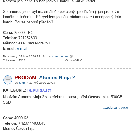
Kamera je v ceně i s nabíječkou, baterií a 64GB kartou.
S kamerou jsem byl maximálně spokojený, prodávám ji jen proto, že
končím s točením. Při rychlém jednání přidám navíc i nenápadný foto
batoh. Pouze osobní předání!
Cena:
25000,- Kč
Telefon:
721252800
Město:
Veselí nad Moravou
E-mail:
e-mail
Naposledy: 31 kvě 2026 19:18 • od
country-man
Zobrazení: 4322
Odpovědi: 0
PRODÁM:
Atomos Ninja 2
od
reign
» 23 kvě 2026 20:03
KATEGORIE:
REKORDÉRY
Nabízím Atomos Ninja 2 v perfektním stavu, příslušenství plus 500GB
SSD
...zobrazit více
Cena:
4000 Kč
Telefon:
+420777400843
Město:
Česká Lípa