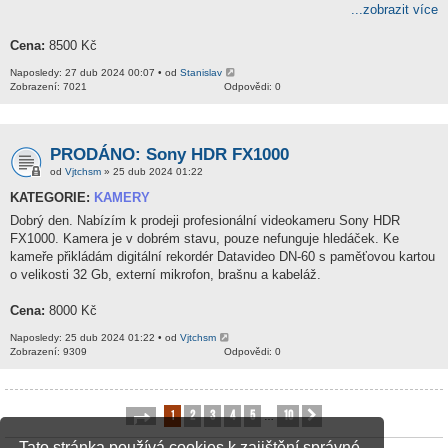
...zobrazit více
Cena:
8500 Kč
Naposledy: 27 dub 2024 00:07 • od
Stanislav
Zobrazení: 7021
Odpovědi: 0
PRODÁNO: Sony HDR FX1000
od
Vjtchsm
» 25 dub 2024 01:22
KATEGORIE:
KAMERY
Dobrý den. Nabízím k prodeji profesionální videokameru Sony HDR
FX1000. Kamera je v dobrém stavu, pouze nefunguje hledáček. Ke
kameře přikládám digitální rekordér Datavideo DN-60 s paměťovou kartou
o velikosti 32 Gb, externí mikrofon, brašnu a kabeláž.
Cena:
8000 Kč
Naposledy: 25 dub 2024 01:22 • od
Vjtchsm
Zobrazení: 9309
Odpovědi: 0
1
2
3
4
5
10
Stránka
1
z
10
Další
…
Tato stránka používá cookies k zajištění správné