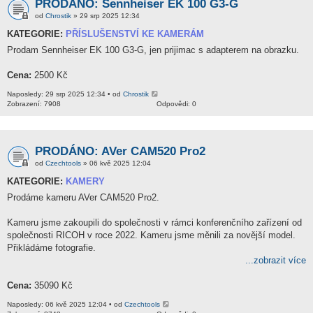
PRODÁNO: Sennheiser EK 100 G3-G
od
Chrostik
» 29 srp 2025 12:34
KATEGORIE:
PŘÍSLUŠENSTVÍ KE KAMERÁM
Prodam Sennheiser EK 100 G3-G, jen prijimac s adapterem na obrazku.
Cena:
2500 Kč
Naposledy: 29 srp 2025 12:34 • od
Chrostik
Zobrazení: 7908
Odpovědi: 0
PRODÁNO: AVer CAM520 Pro2
od
Czechtools
» 06 kvě 2025 12:04
KATEGORIE:
KAMERY
Prodáme kameru AVer CAM520 Pro2.
Kameru jsme zakoupili do společnosti v rámci konferenčního zařízení od
společnosti RICOH v roce 2022. Kameru jsme měnili za novější model.
Přikládáme fotografie.
...zobrazit více
Cena:
35090 Kč
Naposledy: 06 kvě 2025 12:04 • od
Czechtools