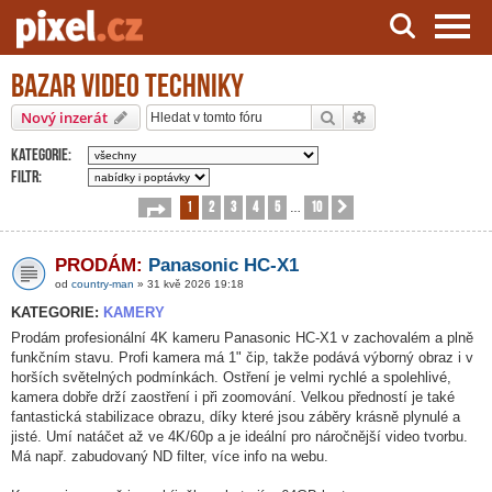
Bazar video techniky
Server o natáčení a zpracování videa
Hledat
Pokročilé hledání
Nový inzerát
Kategorie:
Filtr:
1
2
3
4
5
10
Stránka
1
z
10
Další
…
PRODÁM:
Panasonic HC-X1
od
country-man
» 31 kvě 2026 19:18
KATEGORIE:
KAMERY
Prodám profesionální 4K kameru Panasonic HC-X1 v zachovalém a plně
funkčním stavu. Profi kamera má 1" čip, takže podává výborný obraz i v
horších světelných podmínkách. Ostření je velmi rychlé a spolehlivé,
kamera dobře drží zaostření i při zoomování. Velkou předností je také
fantastická stabilizace obrazu, díky které jsou záběry krásně plynulé a
jisté. Umí natáčet až ve 4K/60p a je ideální pro náročnější video tvorbu.
Má např. zabudovaný ND filter, více info na webu.