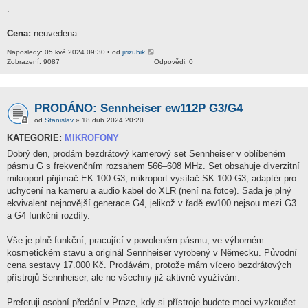
.
Cena:
neuvedena
Naposledy: 05 kvě 2024 09:30 • od
jirizubik
Zobrazení: 9087
Odpovědi: 0
PRODÁNO: Sennheiser ew112P G3/G4
od
Stanislav
» 18 dub 2024 20:20
KATEGORIE:
MIKROFONY
Dobrý den, prodám bezdrátový kamerový set Sennheiser v oblíbeném
pásmu G s frekvenčním rozsahem 566–608 MHz. Set obsahuje diverzitní
mikroport přijímač EK 100 G3, mikroport vysílač SK 100 G3, adaptér pro
uchycení na kameru a audio kabel do XLR (není na fotce). Sada je plný
ekvivalent nejnovější generace G4, jelikož v řadě ew100 nejsou mezi G3
a G4 funkční rozdíly.
Vše je plně funkční, pracující v povoleném pásmu, ve výborném
kosmetickém stavu a originál Sennheiser vyrobený v Německu. Původní
cena sestavy 17.000 Kč. Prodávám, protože mám vícero bezdrátových
přístrojů Sennheiser, ale ne všechny již aktivně využívám.
Preferuji osobní předání v Praze, kdy si přístroje budete moci vyzkoušet.