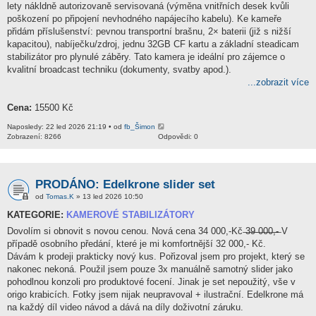
lety nákldně autorizovaně servisovaná (výměna vnitřních desek kvůli
poškození po připojení nevhodného napájecího kabelu). Ke kameře
přidám příslušenství: pevnou transportní brašnu, 2× baterii (již s nižší
kapacitou), nabíječku/zdroj, jednu 32GB CF kartu a základní steadicam
stabilizátor pro plynulé záběry. Tato kamera je ideální pro zájemce o
kvalitní broadcast techniku (dokumenty, svatby apod.).
...zobrazit více
Cena:
15500 Kč
Naposledy: 22 led 2026 21:19 • od
fb_Šimon
Zobrazení: 8266
Odpovědi: 0
PRODÁNO: Edelkrone slider set
od
Tomas.K
» 13 led 2026 10:50
KATEGORIE:
KAMEROVÉ STABILIZÁTORY
Dovolím si obnovit s novou cenou. Nová cena 34 000,-Kč ̶3̶9̶ ̶0̶0̶0̶,̶-̶ V
případě osobního předání, které je mi komfortnější 32 000,- Kč.
Dávám k prodeji prakticky nový kus. Pořizoval jsem pro projekt, který se
nakonec nekoná. Použil jsem pouze 3x manuálně samotný slider jako
pohodlnou konzoli pro produktové focení. Jinak je set nepoužitý, vše v
origo krabicích. Fotky jsem nijak neupravoval + ilustrační. Edelkrone má
na každý díl video návod a dává na díly doživotní záruku.