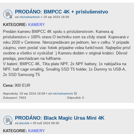
PRODÁNO: BMPCC 4K + príslušenstvo
od
michalmartinek
» 19 srp 2024 16:09
KATEGORIE:
KAMERY
Predám kameru BMPCC 4K spolu s príslušenstvom. Kamera aj
príslušenstvo v 100% stave.O techniku som sa vždy staral. Kupovaná v
roku 2020 v Centrone. Nerozpredávam po jednom, len v celku. V prípade
záujmu, viem poslať viac fotiek prípadne videa funkčnosti. Najlepšie prísť
osobne a všetko si vyskúšať :) Kameru dodám v original krabici. Dôvod
predaja, prechádzam na fullframe.
V balení: BMPCC 4K, Tilta plate NPF, 2x NPF battery, 1x nabíjačka na
NPF, half cage smallrig, Smallrig SSD T5 holder, 1x Dummy to USB-A,
2x SSD Samsung T5
Cena:
900 EUR
Naposledy: 19 srp 2024 16:09 • od
michalmartinek
Zobrazení: 7603
Odpovědi: 0
PRODÁNO: Black Magic Ursa Mini 4K
od
jirizubik
» 05 kvě 2024 09:30
KATEGORIE:
KAMERY