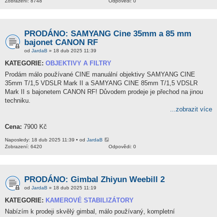
Zobrazení: 8748
Odpovědi: 0
PRODÁNO: SAMYANG Cine 35mm a 85 mm
bajonet CANON RF
od
JardaB
» 18 dub 2025 11:39
KATEGORIE:
OBJEKTIVY A FILTRY
Prodám málo používané CINE manuální objektivy SAMYANG CINE
35mm T/1,5 VDSLR Mark II a SAMYANG CINE 85mm T/1,5 VDSLR
Mark II s bajonetem CANON RF! Důvodem prodeje je přechod na jinou
techniku.
...zobrazit více
Cena:
7900 Kč
Naposledy: 18 dub 2025 11:39 • od
JardaB
Zobrazení: 6420
Odpovědi: 0
PRODÁNO: Gimbal Zhiyun Weebill 2
od
JardaB
» 18 dub 2025 11:19
KATEGORIE:
KAMEROVÉ STABILIZÁTORY
Nabízím k prodeji skvělý gimbal, málo používaný, kompletní