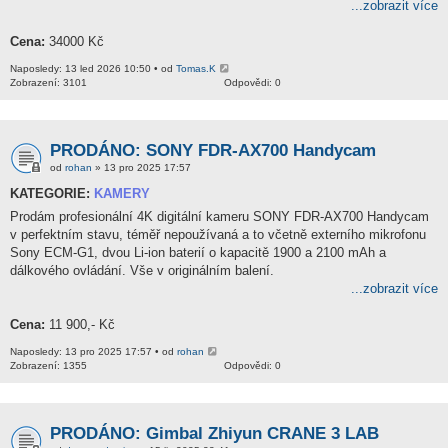
...zobrazit více
Cena:
34000 Kč
Naposledy: 13 led 2026 10:50 • od
Tomas.K
Zobrazení: 3101
Odpovědi: 0
PRODÁNO: SONY FDR-AX700 Handycam
od
rohan
» 13 pro 2025 17:57
KATEGORIE:
KAMERY
Prodám profesionální 4K digitální kameru SONY FDR-AX700 Handycam
v perfektním stavu, téměř nepoužívaná a to včetně externího mikrofonu
Sony ECM-G1, dvou Li-ion baterií o kapacitě 1900 a 2100 mAh a
dálkového ovládání. Vše v originálním balení.
...zobrazit více
Cena:
11 900,- Kč
Naposledy: 13 pro 2025 17:57 • od
rohan
Zobrazení: 1355
Odpovědi: 0
PRODÁNO: Gimbal Zhiyun CRANE 3 LAB