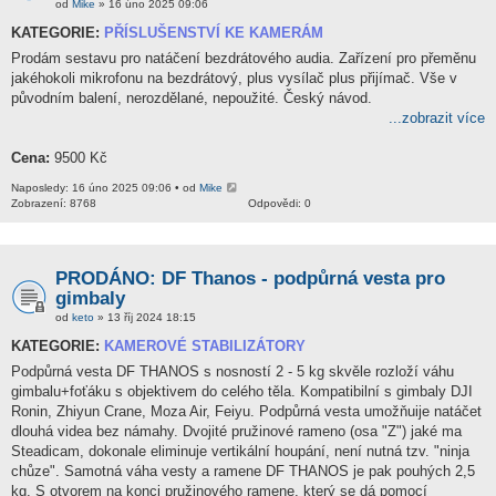
od
Mike
» 16 úno 2025 09:06
KATEGORIE:
PŘÍSLUŠENSTVÍ KE KAMERÁM
Prodám sestavu pro natáčení bezdrátového audia. Zařízení pro přeměnu
jakéhokoli mikrofonu na bezdrátový, plus vysílač plus přijímač. Vše v
původním balení, nerozdělané, nepoužité. Český návod.
...zobrazit více
Cena:
9500 Kč
Naposledy: 16 úno 2025 09:06 • od
Mike
Zobrazení: 8768
Odpovědi: 0
PRODÁNO: DF Thanos - podpůrná vesta pro
gimbaly
od
keto
» 13 říj 2024 18:15
KATEGORIE:
KAMEROVÉ STABILIZÁTORY
Podpůrná vesta DF THANOS s nosností 2 - 5 kg skvěle rozloží váhu
gimbalu+foťáku s objektivem do celého těla. Kompatibilní s gimbaly DJI
Ronin, Zhiyun Crane, Moza Air, Feiyu. Podpůrná vesta umožňuije natáčet
dlouhá videa bez námahy. Dvojité pružinové rameno (osa "Z") jaké ma
Steadicam, dokonale eliminuje vertikální houpání, není nutná tzv. "ninja
chůze". Samotná váha vesty a ramene DF THANOS je pak pouhých 2,5
kg. S otvorem na konci pružinového ramene, který se dá pomocí