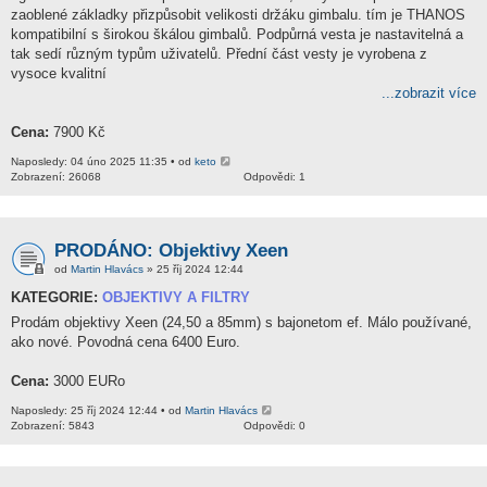
zaoblené základky přizpůsobit velikosti držáku gimbalu. tím je THANOS
kompatibilní s širokou škálou gimbalů. Podpůrná vesta je nastavitelná a
tak sedí různým typům uživatelů. Přední část vesty je vyrobena z
vysoce kvalitní
...zobrazit více
Cena:
7900 Kč
Naposledy: 04 úno 2025 11:35 • od
keto
Zobrazení: 26068
Odpovědi: 1
PRODÁNO: Objektivy Xeen
od
Martin Hlavács
» 25 říj 2024 12:44
KATEGORIE:
OBJEKTIVY A FILTRY
Prodám objektivy Xeen (24,50 a 85mm) s bajonetom ef. Málo používané,
ako nové. Povodná cena 6400 Euro.
Cena:
3000 EURo
Naposledy: 25 říj 2024 12:44 • od
Martin Hlavács
Zobrazení: 5843
Odpovědi: 0