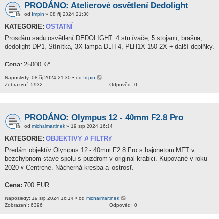
PRODÁNO: Atelierové osvětlení Dedolight
od
Impin
» 08 říj 2024 21:30
KATEGORIE:
OSTATNÍ
Prosdám sadu osvětlení DEDOLIGHT. 4 stmívače, 5 stojanů, brašna,
dedolight DP1, Stínítka, 3X lampa DLH 4, PLH1X 150 2X + další doplňky.
Cena:
25000 Kč
Naposledy: 08 říj 2024 21:30 • od
Impin
Zobrazení: 5932
Odpovědi: 0
PRODÁNO: Olympus 12 - 40mm F2.8 Pro
od
michalmartinek
» 19 srp 2024 16:14
KATEGORIE:
OBJEKTIVY A FILTRY
Predám objektív Olympus 12 - 40mm F2.8 Pro s bajonetom MFT v
bezchybnom stave spolu s púzdrom v original krabici. Kupované v roku
2020 v Centrone. Nádherná kresba aj ostrosť.
Cena:
700 EUR
Naposledy: 19 srp 2024 16:14 • od
michalmartinek
Zobrazení: 6396
Odpovědi: 0