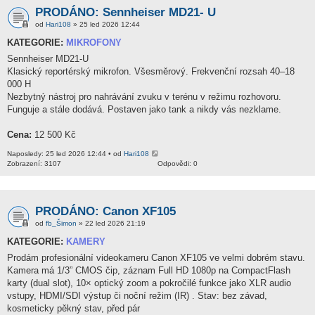
PRODÁNO: Sennheiser MD21- U
od
Hari108
» 25 led 2026 12:44
KATEGORIE:
MIKROFONY
Sennheiser MD21-U
Klasický reportérský mikrofon. Všesměrový. Frekvenční rozsah 40–18
000 H
Nezbytný nástroj pro nahrávání zvuku v terénu v režimu rozhovoru.
Funguje a stále dodává. Postaven jako tank a nikdy vás nezklame.
Cena:
12 500 Kč
Naposledy: 25 led 2026 12:44 • od
Hari108
Zobrazení: 3107
Odpovědi: 0
PRODÁNO: Canon XF105
od
fb_Šimon
» 22 led 2026 21:19
KATEGORIE:
KAMERY
Prodám profesionální videokameru Canon XF105 ve velmi dobrém stavu.
Kamera má 1/3” CMOS čip, záznam Full HD 1080p na CompactFlash
karty (dual slot), 10× optický zoom a pokročilé funkce jako XLR audio
vstupy, HDMI/SDI výstup či noční režim (IR) . Stav: bez závad,
kosmeticky pěkný stav, před pár