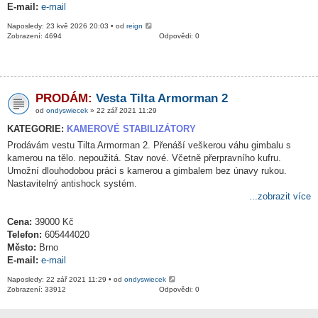
E-mail:
e-mail
Naposledy: 23 kvě 2026 20:03 • od
reign
Zobrazení: 4694
Odpovědi: 0
PRODÁM:
Vesta Tilta Armorman 2
od
ondyswiecek
» 22 zář 2021 11:29
KATEGORIE:
KAMEROVÉ STABILIZÁTORY
Prodávám vestu Tilta Armorman 2. Přenáší veškerou váhu gimbalu s
kamerou na tělo. nepoužitá. Stav nové. Včetně přerpravního kufru.
Umožní dlouhodobou práci s kamerou a gimbalem bez únavy rukou.
Nastavitelný antishock systém.
...zobrazit více
Cena:
39000 Kč
Telefon:
605444020
Město:
Brno
E-mail:
e-mail
Naposledy: 22 zář 2021 11:29 • od
ondyswiecek
Zobrazení: 33912
Odpovědi: 0