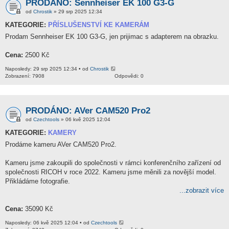
PRODÁNO: Sennheiser EK 100 G3-G
od
Chrostik
» 29 srp 2025 12:34
KATEGORIE:
PŘÍSLUŠENSTVÍ KE KAMERÁM
Prodam Sennheiser EK 100 G3-G, jen prijimac s adapterem na obrazku.
Cena:
2500 Kč
Naposledy: 29 srp 2025 12:34 • od
Chrostik
Zobrazení: 7908
Odpovědi: 0
PRODÁNO: AVer CAM520 Pro2
od
Czechtools
» 06 kvě 2025 12:04
KATEGORIE:
KAMERY
Prodáme kameru AVer CAM520 Pro2.
Kameru jsme zakoupili do společnosti v rámci konferenčního zařízení od
společnosti RICOH v roce 2022. Kameru jsme měnili za novější model.
Přikládáme fotografie.
...zobrazit více
Cena:
35090 Kč
Naposledy: 06 kvě 2025 12:04 • od
Czechtools