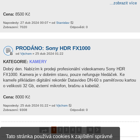
...zobrazit více
Cena:
8500 Kč
Naposledy: 27 dub 2024 00:07 • od
Stanislav
Zobrazení: 7020
Odpovědi: 0
PRODÁNO: Sony HDR FX1000
od
Vjtchsm
» 25 dub 2024 01:22
KATEGORIE:
KAMERY
Dobrý den. Nabízím k prodeji profesionální videokameru Sony HDR
FX1000. Kamera je v dobrém stavu, pouze nefunguje hledáček. Ke
kameře přikládám digitální rekordér Datavideo DN-60 s paměťovou kartou
o velikosti 32 Gb, externí mikrofon, brašnu a kabeláž.
Cena:
8000 Kč
Naposledy: 25 dub 2024 01:22 • od
Vjtchsm
Zobrazení: 9308
Odpovědi: 0
1
2
3
4
5
10
Stránka
1
z
10
Další
…
Tato stránka používá cookies k zajištění správné