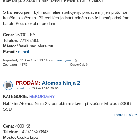
Kamera je v ceně i s nabíječkou, baterií a 64GB kartou.
S kamerou jsem byl maximálně spokojený, prodávám ji jen proto, že
končím s točením. Při rychlém jednání přidám navíc i nenápadný foto
batoh. Pouze osobní předání!
Cena:
25000,- Kč
Telefon:
721252800
Město:
Veselí nad Moravou
E-mail:
e-mail
Naposledy: 31 kvě 2026 19:18 • od
country-man
Zobrazení: 4275
Odpovědi: 0
PRODÁM:
Atomos Ninja 2
od
reign
» 23 kvě 2026 20:03
KATEGORIE:
REKORDÉRY
Nabízím Atomos Ninja 2 v perfektním stavu, příslušenství plus 500GB
SSD
...zobrazit více
Cena:
4000 Kč
Telefon:
+420777400843
Město:
Česká Lípa