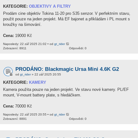
KATEGORIE:
OBJEKTIVY A FILTRY
Prodám cine objektiv Tokina 11-20 pro S35 senzor. V perfektním stavu,
použit pouze na jeden projekt. Má EF bajonet a přikládám i PL mount s
kroužky na šimování.
Cena:
19000 Kč
Naposledy: 22 zář 2025 21:02 • od
gt_rider
Zobrazení: 8911
Odpovědi: 0
PRODÁNO: Blackmagic Ursa Mini 4.6K G2
od
gt_rider
» 22 zář 2025 20:55
KATEGORIE:
KAMERY
Kamera použita pouze na jeden projekt. Ve stavu nové kamery. PL/EF
mount, V-mount battery plate, s hledáčkem.
Cena:
70000 Kč
Naposledy: 22 zář 2025 20:55 • od
gt_rider
Zobrazení: 8891
Odpovědi: 0