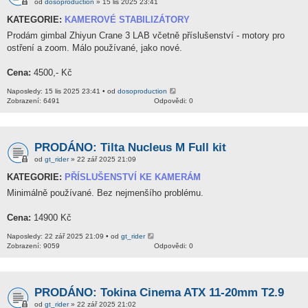
od
dosoproduction
» 15 lis 2025 23:41
KATEGORIE:
KAMEROVÉ STABILIZÁTORY
Prodám gimbal Zhiyun Crane 3 LAB včetně příslušenství - motory pro
ostření a zoom. Málo používané, jako nové.
Cena:
4500,- Kč
Naposledy: 15 lis 2025 23:41 • od
dosoproduction
Zobrazení: 6491
Odpovědi: 0
PRODÁNO: Tilta Nucleus M Full kit
od
gt_rider
» 22 zář 2025 21:09
KATEGORIE:
PŘÍSLUŠENSTVÍ KE KAMERÁM
Minimálně používané. Bez nejmenšího problému.
Cena:
14900 Kč
Naposledy: 22 zář 2025 21:09 • od
gt_rider
Zobrazení: 9059
Odpovědi: 0
PRODÁNO: Tokina Cinema ATX 11-20mm T2.9
od
gt_rider
» 22 zář 2025 21:02