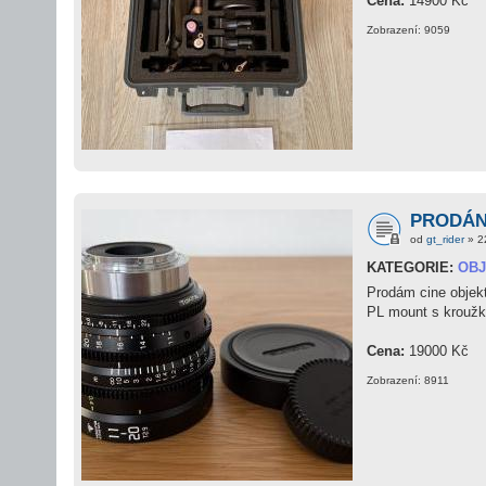
Cena:
14900 Kč
Zobrazení: 9059
PRODÁNO
od
gt_rider
» 2
KATEGORIE:
OBJ
Prodám cine objekt
PL mount s kroužk
Cena:
19000 Kč
Zobrazení: 8911