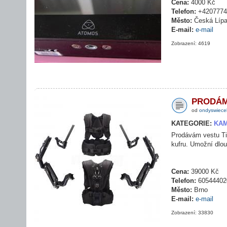
Cena:
4000 Kč
Telefon:
+4207774
Město:
Česká Líp
E-mail:
e-mail
Zobrazení: 4619
PRODÁ
od
ondyswiece
KATEGORIE:
KAM
Prodávám vestu Ti
kufru. Umožní dlo
Cena:
39000 Kč
Telefon:
60544402
Město:
Brno
E-mail:
e-mail
Zobrazení: 33830