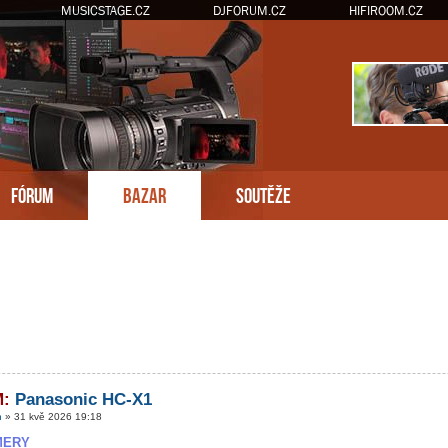
MUSICSTAGE.CZ
DJFORUM.CZ
HIFIROOM.CZ
FÓRUM
BAZAR
SOUTĚŽE
é hledání
M:
Panasonic HC-X1
n
» 31 kvě 2026 19:18
MERY