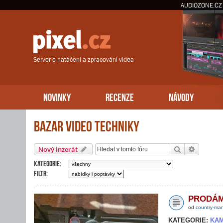
AUDIOZONE.CZ
Server o natáčení a zpracování videa
NOVINKY
RECENZE
NÁVODY
Bazar video techniky
Hledat
Pokročil
Nový inzerát
Kategorie:
Filtr:
PRODÁ
od
country-ma
KATEGORIE:
KA