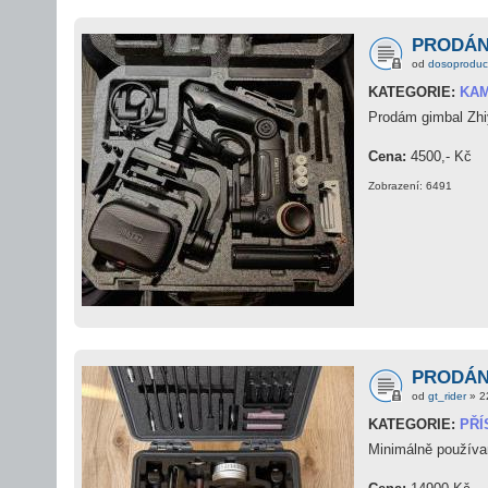
PRODÁNO
od
dosoproduc
KATEGORIE:
KAM
Prodám gimbal Zhiy
Cena:
4500,- Kč
Zobrazení: 6491
PRODÁNO:
od
gt_rider
» 2
KATEGORIE:
PŘÍ
Minimálně používa