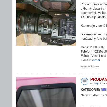
Prodám profesioná
výborný obraz i v 
zoomování. Velkou 
4K/60p a je ideální
Kamera je v ceně i
S kamerou jsem byl
nenápadný foto ba
Cena:
25000,- Kč
Telefon:
72125280
Město:
Veselí nad
E-mail:
e-mail
Zobrazení: 4202
PRODÁ
od
reign
» 23 k
KATEGORIE:
RE
Nabízím Atomos Ni