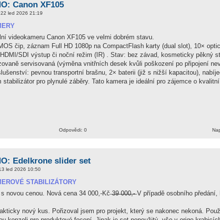
: Canon XF105
22 led 2026 21:19
MERY
lní videokameru Canon XF105 ve velmi dobrém stavu.
OS čip, záznam Full HD 1080p na CompactFlash karty (dual slot), 10× optic
HDMI/SDI výstup či noční režim (IR) . Stav: bez závad, kosmeticky pěkný st
izovaně servisovaná (výměna vnitřních desek kvůli poškození po připojení n
ušenství: pevnou transportní brašnu, 2× baterii (již s nižší kapacitou), nabí
 stabilizátor pro plynulé záběry. Tato kamera je ideální pro zájemce o kvalit
Odpovědi: 0
Nap
: Edelkrone slider set
13 led 2026 10:50
EROVÉ STABILIZÁTORY
s novou cenou. Nová cena 34 000,-Kč ̶3̶9̶ ̶0̶0̶0̶,̶-̶ V případě osobního předání,
akticky nový kus. Pořizoval jsem pro projekt, který se nakonec nekoná. Po
ou konzoli pro produktové focení. Jinak je set nepoužitý, vše v origo krabicí