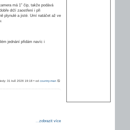
kamera má 1" čip, takže podává
bře drží zaostření i při
ně plynulé a jisté. Umí natáčet až ve
u.
lém jednání přidám navíc i
edy: 31 kvě 2026 19:18 • od
country-man
...zobrazit více