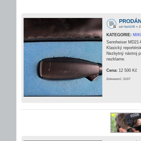
PRODÁNO
od
Hari108
» 2
KATEGORIE:
MI
Sennheiser MD21-
Klasický reportér
Nezbytný nástroj p
nezklame.
Cena:
12 500 Kč
Zobrazení: 3107