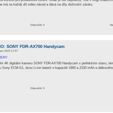
one má na každý díl video návod a dává na díly doživotní záruku.
Odpovědi: 0
Na
O: SONY FDR-AX700 Handycam
pro 2025 17:57
MERY
lní 4K digitální kameru SONY FDR-AX700 Handycam v perfektním stavu, tém
u Sony ECM-G1, dvou Li-ion baterií o kapacitě 1900 a 2100 mAh a dálkového 
Odpovědi: 0