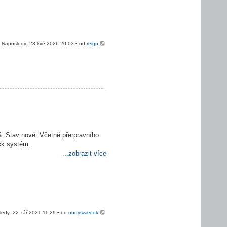
Naposledy: 23 kvě 2026 20:03 • od
reign
. Stav nové. Včetně přerpravního
ck systém.
...zobrazit více
ledy: 22 zář 2021 11:29 • od
ondyswiecek