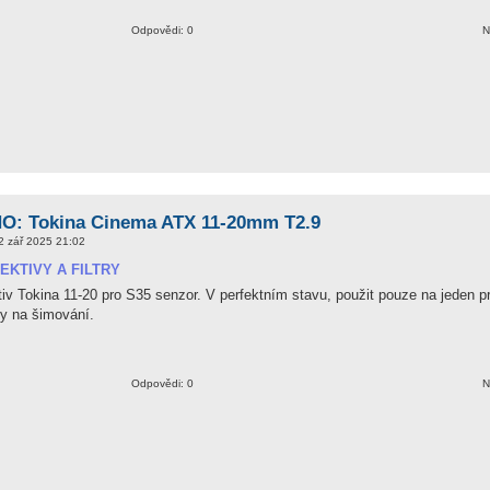
Odpovědi: 0
N
: Tokina Cinema ATX 11-20mm T2.9
2 zář 2025 21:02
EKTIVY A FILTRY
iv Tokina 11-20 pro S35 senzor. V perfektním stavu, použit pouze na jeden pr
y na šimování.
Odpovědi: 0
N