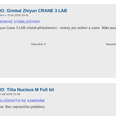
: Gimbal Zhiyun CRANE 3 LAB
tion
» 15 lis 2025 23:41
EROVÉ STABILIZÁTORY
un Crane 3 LAB včetně příslušenství - motory pro ostření a zoom. Málo pou
Odpovědi: 0
Naposle
 Tilta Nucleus M Full kit
2 zář 2025 21:09
SLUŠENSTVÍ KE KAMERÁM
né. Bez nejmenšího problému.