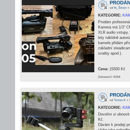
PRODÁNO
od
fb_Šimon
» 
KATEGORIE:
KA
Prodám profesioná
Kamera má 1/3” CM
XLR audio vstupy, 
lety nákldně autor
kameře přidám přísl
základní steadicam
svatby apod.).
Cena:
15500 Kč
Zobrazení: 8266
PRODÁNO
od
Tomas.K
» 
KATEGORIE:
KAM
Dovolím si obnovit 
Kč.
Dávám k prodeji pr
slider jako pohodln