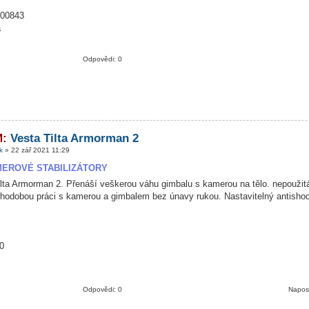
00843
a
Odpovědi: 0
M:
Vesta Tilta Armorman 2
k
» 22 zář 2021 11:29
EROVÉ STABILIZÁTORY
lta Armorman 2. Přenáší veškerou váhu gimbalu s kamerou na tělo. nepoužitá
uhodobou práci s kamerou a gimbalem bez únavy rukou. Nastavitelný antisho
0
Odpovědi: 0
Napos