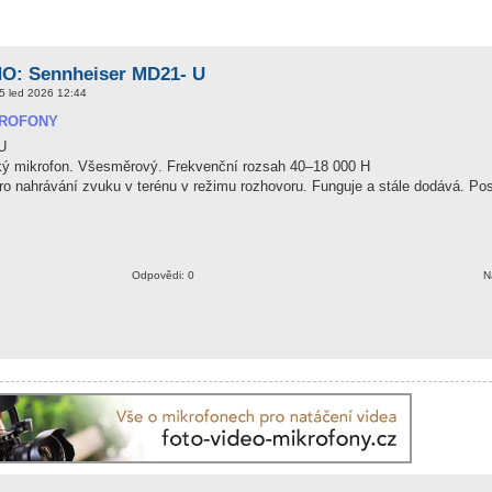
: Sennheiser MD21- U
5 led 2026 12:44
KROFONY
U
ský mikrofon. Všesměrový. Frekvenční rozsah 40–18 000 H
ro nahrávání zvuku v terénu v režimu rozhovoru. Funguje a stále dodává. Pos
Odpovědi: 0
N