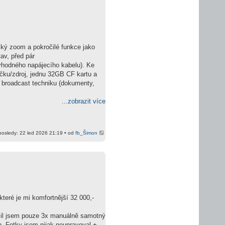
ký zoom a pokročilé funkce jako
av, před pár
evhodného napájecího kabelu). Ke
ječku/zdroj, jednu 32GB CF kartu a
ní broadcast techniku (dokumenty,
...zobrazit více
osledy: 22 led 2026 21:19 • od
fb_Šimon
 které je mi komfortnější 32 000,-
užil jsem pouze 3x manuálně samotný
ch. Fotky jsem nijak neupravoval +