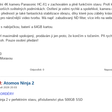
lní 4K kameru Panasonic HC-X1 v zachovalém a plně funkčním stavu. Profi 
horších světelných podmínkách. Ostření je velmi rychlé a spolehlivé, kamera do
předností je také fantastická stabilizace obrazu, díky které jsou záběry krás
 pro náročnější video tvorbu. Má např. zabudovaný ND filter, více info na web
 s nabíječkou, baterií a 64GB kartou.
 maximálně spokojený, prodávám ji jen proto, že končím s točením. Při rych
toh. Pouze osobní předání!
0
 Moravou
Odpovědi: 0
Naposl
M:
Atomos Ninja 2
vě 2026 20:03
KORDÉRY
nja 2 v perfektním stavu, příslušenství plus 500GB SSD