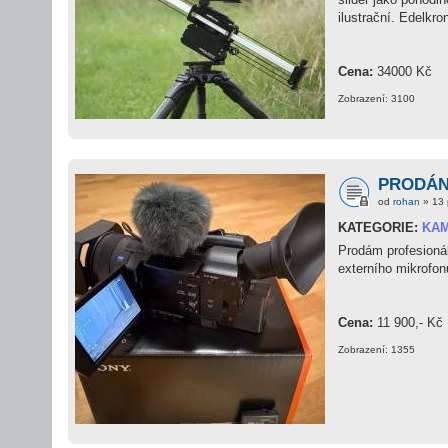
ilustrační. Edelkr
Cena:
34000 Kč
Zobrazení: 3100
PRODÁN
od
rohan
» 13 
KATEGORIE:
KA
Prodám profesioná
externího mikrofon
Cena:
11 900,- Kč
Zobrazení: 1355