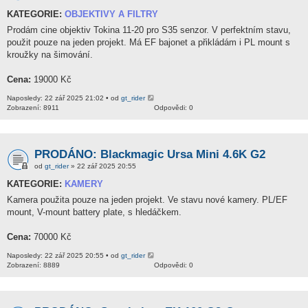
KATEGORIE:
OBJEKTIVY A FILTRY
Prodám cine objektiv Tokina 11-20 pro S35 senzor. V perfektním stavu,
použit pouze na jeden projekt. Má EF bajonet a přikládám i PL mount s
kroužky na šimování.
Cena:
19000 Kč
Naposledy: 22 zář 2025 21:02 • od
gt_rider
Zobrazení: 8911
Odpovědi: 0
PRODÁNO: Blackmagic Ursa Mini 4.6K G2
od
gt_rider
» 22 zář 2025 20:55
KATEGORIE:
KAMERY
Kamera použita pouze na jeden projekt. Ve stavu nové kamery. PL/EF
mount, V-mount battery plate, s hledáčkem.
Cena:
70000 Kč
Naposledy: 22 zář 2025 20:55 • od
gt_rider
Zobrazení: 8889
Odpovědi: 0