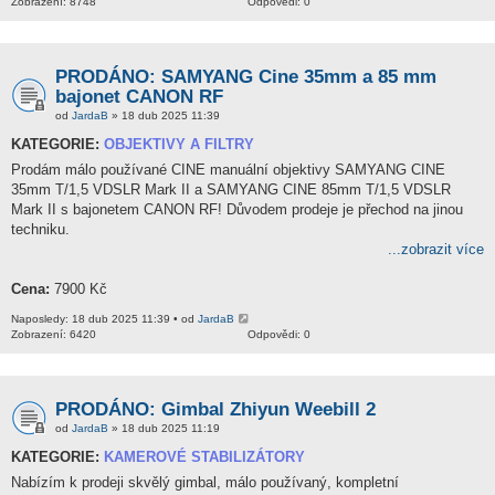
Zobrazení: 8748
Odpovědi: 0
PRODÁNO: SAMYANG Cine 35mm a 85 mm
bajonet CANON RF
od
JardaB
» 18 dub 2025 11:39
KATEGORIE:
OBJEKTIVY A FILTRY
Prodám málo používané CINE manuální objektivy SAMYANG CINE
35mm T/1,5 VDSLR Mark II a SAMYANG CINE 85mm T/1,5 VDSLR
Mark II s bajonetem CANON RF! Důvodem prodeje je přechod na jinou
techniku.
...zobrazit více
Cena:
7900 Kč
Naposledy: 18 dub 2025 11:39 • od
JardaB
Zobrazení: 6420
Odpovědi: 0
PRODÁNO: Gimbal Zhiyun Weebill 2
od
JardaB
» 18 dub 2025 11:19
KATEGORIE:
KAMEROVÉ STABILIZÁTORY
Nabízím k prodeji skvělý gimbal, málo používaný, kompletní