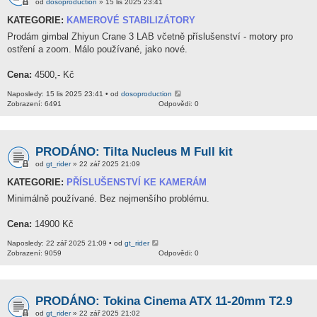
od
dosoproduction
» 15 lis 2025 23:41
KATEGORIE:
KAMEROVÉ STABILIZÁTORY
Prodám gimbal Zhiyun Crane 3 LAB včetně příslušenství - motory pro
ostření a zoom. Málo používané, jako nové.
Cena:
4500,- Kč
Naposledy: 15 lis 2025 23:41 • od
dosoproduction
Zobrazení: 6491
Odpovědi: 0
PRODÁNO: Tilta Nucleus M Full kit
od
gt_rider
» 22 zář 2025 21:09
KATEGORIE:
PŘÍSLUŠENSTVÍ KE KAMERÁM
Minimálně používané. Bez nejmenšího problému.
Cena:
14900 Kč
Naposledy: 22 zář 2025 21:09 • od
gt_rider
Zobrazení: 9059
Odpovědi: 0
PRODÁNO: Tokina Cinema ATX 11-20mm T2.9
od
gt_rider
» 22 zář 2025 21:02