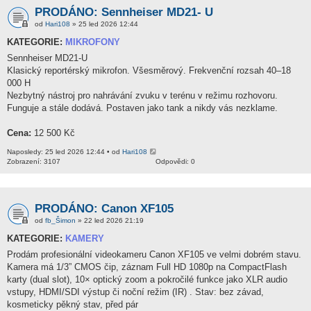
PRODÁNO: Sennheiser MD21- U
od
Hari108
» 25 led 2026 12:44
KATEGORIE:
MIKROFONY
Sennheiser MD21-U
Klasický reportérský mikrofon. Všesměrový. Frekvenční rozsah 40–18
000 H
Nezbytný nástroj pro nahrávání zvuku v terénu v režimu rozhovoru.
Funguje a stále dodává. Postaven jako tank a nikdy vás nezklame.
Cena:
12 500 Kč
Naposledy: 25 led 2026 12:44 • od
Hari108
Zobrazení: 3107
Odpovědi: 0
PRODÁNO: Canon XF105
od
fb_Šimon
» 22 led 2026 21:19
KATEGORIE:
KAMERY
Prodám profesionální videokameru Canon XF105 ve velmi dobrém stavu.
Kamera má 1/3” CMOS čip, záznam Full HD 1080p na CompactFlash
karty (dual slot), 10× optický zoom a pokročilé funkce jako XLR audio
vstupy, HDMI/SDI výstup či noční režim (IR) . Stav: bez závad,
kosmeticky pěkný stav, před pár