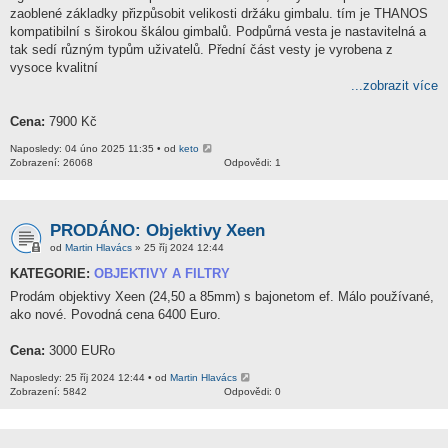
zaoblené základky přizpůsobit velikosti držáku gimbalu. tím je THANOS
kompatibilní s širokou škálou gimbalů. Podpůrná vesta je nastavitelná a
tak sedí různým typům uživatelů. Přední část vesty je vyrobena z
vysoce kvalitní
...zobrazit více
Cena:
7900 Kč
Naposledy: 04 úno 2025 11:35 • od
keto
Zobrazení: 26068
Odpovědi: 1
PRODÁNO: Objektivy Xeen
od
Martin Hlavács
» 25 říj 2024 12:44
KATEGORIE:
OBJEKTIVY A FILTRY
Prodám objektivy Xeen (24,50 a 85mm) s bajonetom ef. Málo používané,
ako nové. Povodná cena 6400 Euro.
Cena:
3000 EURo
Naposledy: 25 říj 2024 12:44 • od
Martin Hlavács
Zobrazení: 5842
Odpovědi: 0