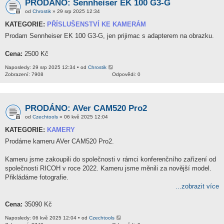
PRODÁNO: Sennheiser EK 100 G3-G
od
Chrostik
» 29 srp 2025 12:34
KATEGORIE:
PŘÍSLUŠENSTVÍ KE KAMERÁM
Prodam Sennheiser EK 100 G3-G, jen prijimac s adapterem na obrazku.
Cena:
2500 Kč
Naposledy: 29 srp 2025 12:34 • od
Chrostik
Zobrazení: 7908
Odpovědi: 0
PRODÁNO: AVer CAM520 Pro2
od
Czechtools
» 06 kvě 2025 12:04
KATEGORIE:
KAMERY
Prodáme kameru AVer CAM520 Pro2.
Kameru jsme zakoupili do společnosti v rámci konferenčního zařízení od
společnosti RICOH v roce 2022. Kameru jsme měnili za novější model.
Přikládáme fotografie.
...zobrazit více
Cena:
35090 Kč
Naposledy: 06 kvě 2025 12:04 • od
Czechtools