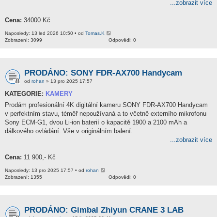
...zobrazit více
Cena:
34000 Kč
Naposledy: 13 led 2026 10:50 • od
Tomas.K
Zobrazení: 3099
Odpovědi: 0
PRODÁNO: SONY FDR-AX700 Handycam
od
rohan
» 13 pro 2025 17:57
KATEGORIE:
KAMERY
Prodám profesionální 4K digitální kameru SONY FDR-AX700 Handycam
v perfektním stavu, téměř nepoužívaná a to včetně externího mikrofonu
Sony ECM-G1, dvou Li-ion baterií o kapacitě 1900 a 2100 mAh a
dálkového ovládání. Vše v originálním balení.
...zobrazit více
Cena:
11 900,- Kč
Naposledy: 13 pro 2025 17:57 • od
rohan
Zobrazení: 1355
Odpovědi: 0
PRODÁNO: Gimbal Zhiyun CRANE 3 LAB