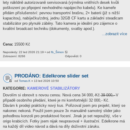
lety nákldně autorizovaně servisovaná (výměna vnitřních desek kvůli
poškození po připojení nevhodného napájecího kabelu). Ke kameře
přidám příslušenství: pevnou transportní brašnu, 2× baterii (již s nižší
kapacitou), nabíječku/zdroj, jednu 32GB CF kartu a základní steadicam
stabilizátor pro plynulé záběry. Tato kamera je ideální pro zájemce o
kvalitní broadcast techniku (dokumenty, svatby apod.).
...zobrazit více
Cena:
15500 Kč
Naposledy: 22 led 2026 21:19 • od
fb_Šimon
Zobrazení: 8266
Odpovědi: 0
PRODÁNO: Edelkrone slider set
od
Tomas.K
» 13 led 2026 10:50
KATEGORIE:
KAMEROVÉ STABILIZÁTORY
Dovolím si obnovit s novou cenou. Nová cena 34 000,-Kč ̶3̶9̶ ̶0̶0̶0̶,̶-̶ V
případě osobního předání, které je mi komfortnější 32 000,- Kč.
Dávám k prodeji prakticky nový kus. Pořizoval jsem pro projekt, který se
nakonec nekoná. Použil jsem pouze 3x manuálně samotný slider jako
pohodlnou konzoli pro produktové focení. Jinak je set nepoužitý, vše v
origo krabicích. Fotky jsem nijak neupravoval + ilustrační. Edelkrone má
na každý díl video návod a dává na díly doživotní záruku.