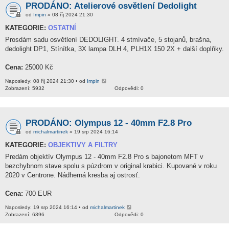
PRODÁNO: Atelierové osvětlení Dedolight
od
Impin
» 08 říj 2024 21:30
KATEGORIE:
OSTATNÍ
Prosdám sadu osvětlení DEDOLIGHT. 4 stmívače, 5 stojanů, brašna,
dedolight DP1, Stínítka, 3X lampa DLH 4, PLH1X 150 2X + další doplňky.
Cena:
25000 Kč
Naposledy: 08 říj 2024 21:30 • od
Impin
Zobrazení: 5932
Odpovědi: 0
PRODÁNO: Olympus 12 - 40mm F2.8 Pro
od
michalmartinek
» 19 srp 2024 16:14
KATEGORIE:
OBJEKTIVY A FILTRY
Predám objektív Olympus 12 - 40mm F2.8 Pro s bajonetom MFT v
bezchybnom stave spolu s púzdrom v original krabici. Kupované v roku
2020 v Centrone. Nádherná kresba aj ostrosť.
Cena:
700 EUR
Naposledy: 19 srp 2024 16:14 • od
michalmartinek
Zobrazení: 6396
Odpovědi: 0