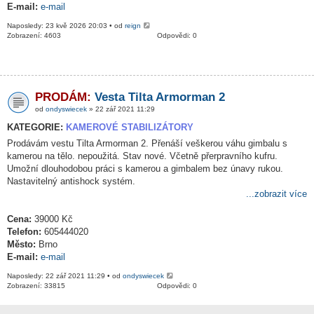
E-mail:
e-mail
Naposledy: 23 kvě 2026 20:03 • od
reign
Zobrazení: 4603
Odpovědi: 0
PRODÁM:
Vesta Tilta Armorman 2
od
ondyswiecek
» 22 zář 2021 11:29
KATEGORIE:
KAMEROVÉ STABILIZÁTORY
Prodávám vestu Tilta Armorman 2. Přenáší veškerou váhu gimbalu s
kamerou na tělo. nepoužitá. Stav nové. Včetně přerpravního kufru.
Umožní dlouhodobou práci s kamerou a gimbalem bez únavy rukou.
Nastavitelný antishock systém.
...zobrazit více
Cena:
39000 Kč
Telefon:
605444020
Město:
Brno
E-mail:
e-mail
Naposledy: 22 zář 2021 11:29 • od
ondyswiecek
Zobrazení: 33815
Odpovědi: 0