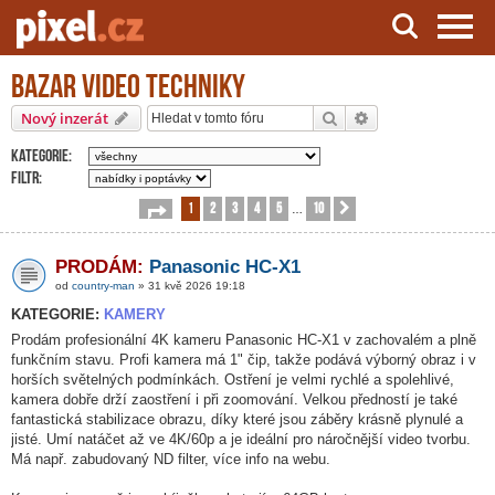
Bazar video techniky
Server o natáčení a zpracování videa
Hledat
Pokročilé hledání
Nový inzerát
Kategorie:
Filtr:
1
2
3
4
5
10
Stránka
1
z
10
Další
…
PRODÁM:
Panasonic HC-X1
od
country-man
» 31 kvě 2026 19:18
KATEGORIE:
KAMERY
Prodám profesionální 4K kameru Panasonic HC-X1 v zachovalém a plně
funkčním stavu. Profi kamera má 1" čip, takže podává výborný obraz i v
horších světelných podmínkách. Ostření je velmi rychlé a spolehlivé,
kamera dobře drží zaostření i při zoomování. Velkou předností je také
fantastická stabilizace obrazu, díky které jsou záběry krásně plynulé a
jisté. Umí natáčet až ve 4K/60p a je ideální pro náročnější video tvorbu.
Má např. zabudovaný ND filter, více info na webu.