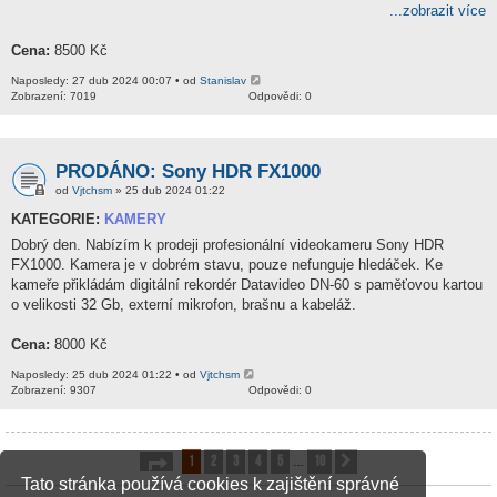
...zobrazit více
Cena:
8500 Kč
Naposledy: 27 dub 2024 00:07 • od
Stanislav
Zobrazení: 7019
Odpovědi: 0
PRODÁNO: Sony HDR FX1000
od
Vjtchsm
» 25 dub 2024 01:22
KATEGORIE:
KAMERY
Dobrý den. Nabízím k prodeji profesionální videokameru Sony HDR
FX1000. Kamera je v dobrém stavu, pouze nefunguje hledáček. Ke
kameře přikládám digitální rekordér Datavideo DN-60 s paměťovou kartou
o velikosti 32 Gb, externí mikrofon, brašnu a kabeláž.
Cena:
8000 Kč
Naposledy: 25 dub 2024 01:22 • od
Vjtchsm
Zobrazení: 9307
Odpovědi: 0
1
2
3
4
5
10
Stránka
1
z
10
Další
…
Tato stránka používá cookies k zajištění správné