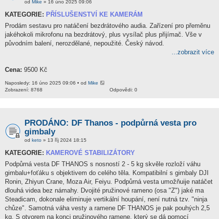
od
Mike
» 16 úno 2025 09:06
KATEGORIE:
PŘÍSLUŠENSTVÍ KE KAMERÁM
Prodám sestavu pro natáčení bezdrátového audia. Zařízení pro přeměnu
jakéhokoli mikrofonu na bezdrátový, plus vysílač plus přijímač. Vše v
původním balení, nerozdělané, nepoužité. Český návod.
...zobrazit více
Cena:
9500 Kč
Naposledy: 16 úno 2025 09:06 • od
Mike
Zobrazení: 8768
Odpovědi: 0
PRODÁNO: DF Thanos - podpůrná vesta pro
gimbaly
od
keto
» 13 říj 2024 18:15
KATEGORIE:
KAMEROVÉ STABILIZÁTORY
Podpůrná vesta DF THANOS s nosností 2 - 5 kg skvěle rozloží váhu
gimbalu+foťáku s objektivem do celého těla. Kompatibilní s gimbaly DJI
Ronin, Zhiyun Crane, Moza Air, Feiyu. Podpůrná vesta umožňuije natáčet
dlouhá videa bez námahy. Dvojité pružinové rameno (osa "Z") jaké ma
Steadicam, dokonale eliminuje vertikální houpání, není nutná tzv. "ninja
chůze". Samotná váha vesty a ramene DF THANOS je pak pouhých 2,5
kg. S otvorem na konci pružinového ramene, který se dá pomocí