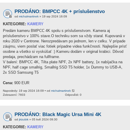
PRODÁNO: BMPCC 4K + príslušenstvo
od
michalmartinek
» 19 srp 2024 16:09
KATEGORIE:
KAMERY
Predám kameru BMPCC 4K spolu s príslušenstvom. Kamera aj
príslušenstvo v 100% stave.O techniku som sa vždy staral. Kupovaná v
roku 2020 v Centrone. Nerozpredávam po jednom, len v celku. V prípade
záujmu, viem poslať viac fotiek prípadne videa funkčnosti. Najlepšie prísť
osobne a všetko si vyskúšať :) Kameru dodám v original krabici. Dôvod
predaja, prechádzam na fullframe.
V balení: BMPCC 4K, Tilta plate NPF, 2x NPF battery, 1x nabíjačka na
NPF, half cage smallrig, Smallrig SSD T5 holder, 1x Dummy to USB-A,
2x SSD Samsung T5
Cena:
900 EUR
Naposledy: 19 srp 2024 16:09 • od
michalmartinek
Zobrazení: 7603
Odpovědi: 0
PRODÁNO: Black Magic Ursa Mini 4K
od
jirizubik
» 05 kvě 2024 09:30
KATEGORIE:
KAMERY