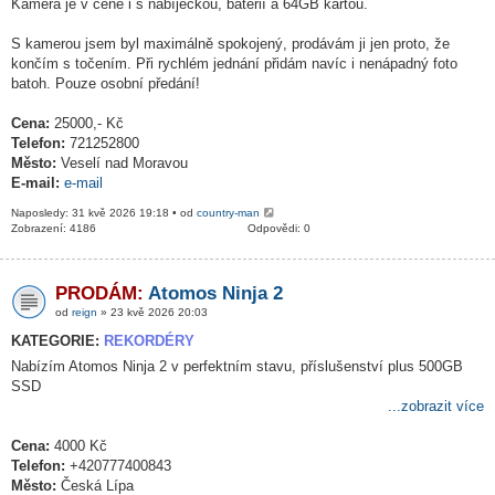
Kamera je v ceně i s nabíječkou, baterií a 64GB kartou.
S kamerou jsem byl maximálně spokojený, prodávám ji jen proto, že
končím s točením. Při rychlém jednání přidám navíc i nenápadný foto
batoh. Pouze osobní předání!
Cena:
25000,- Kč
Telefon:
721252800
Město:
Veselí nad Moravou
E-mail:
e-mail
Naposledy: 31 kvě 2026 19:18 • od
country-man
Zobrazení: 4186
Odpovědi: 0
PRODÁM:
Atomos Ninja 2
od
reign
» 23 kvě 2026 20:03
KATEGORIE:
REKORDÉRY
Nabízím Atomos Ninja 2 v perfektním stavu, příslušenství plus 500GB
SSD
...zobrazit více
Cena:
4000 Kč
Telefon:
+420777400843
Město:
Česká Lípa