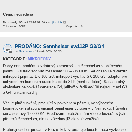
.
Cena:
neuvedena
Naposledy: 05 kvě 2024 09:30 • od
jirizubik
Zobrazení: 9087
Odpovědi: 0
PRODÁNO: Sennheiser ew112P G3/G4
od
Stanislav
» 18 dub 2024 20:20
KATEGORIE:
MIKROFONY
Dobrý den, prodám bezdrátový kamerový set Sennheiser v oblíbeném
pásmu G s frekvenčním rozsahem 566–608 MHz. Set obsahuje diverzitní
mikroport přijímač EK 100 G3, mikroport vysílač SK 100 G3, adaptér pro
uchycení na kameru a audio kabel do XLR (není na fotce). Sada je plný
ekvivalent nejnovější generace G4, jelikož v řadě ew100 nejsou mezi G3
a G4 funkční rozdíly.
Vše je plně funkční, pracující v povoleném pásmu, ve výborném
kosmetickém stavu a originál Sennheiser vyrobený v Německu. Původní
cena sestavy 17.000 Kč. Prodávám, protože mám vícero bezdrátových
přístrojů Sennheiser, ale ne všechny již aktivně využívám.
Preferuji osobní předání v Praze, kdy si přístroje budete moci vyzkoušet.