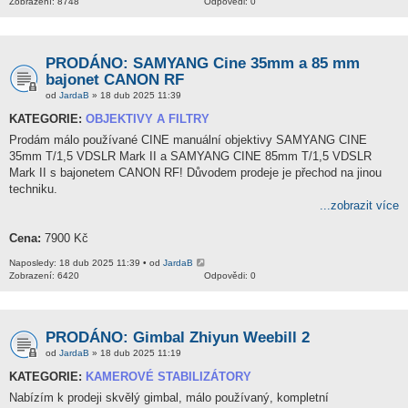
Zobrazení: 8748
Odpovědi: 0
PRODÁNO: SAMYANG Cine 35mm a 85 mm
bajonet CANON RF
od
JardaB
» 18 dub 2025 11:39
KATEGORIE:
OBJEKTIVY A FILTRY
Prodám málo používané CINE manuální objektivy SAMYANG CINE
35mm T/1,5 VDSLR Mark II a SAMYANG CINE 85mm T/1,5 VDSLR
Mark II s bajonetem CANON RF! Důvodem prodeje je přechod na jinou
techniku.
...zobrazit více
Cena:
7900 Kč
Naposledy: 18 dub 2025 11:39 • od
JardaB
Zobrazení: 6420
Odpovědi: 0
PRODÁNO: Gimbal Zhiyun Weebill 2
od
JardaB
» 18 dub 2025 11:19
KATEGORIE:
KAMEROVÉ STABILIZÁTORY
Nabízím k prodeji skvělý gimbal, málo používaný, kompletní