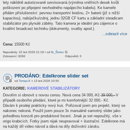
lety nákldně autorizovaně servisovaná (výměna vnitřních desek kvůli
poškození po připojení nevhodného napájecího kabelu). Ke kameře
přidám příslušenství: pevnou transportní brašnu, 2× baterii (již s nižší
kapacitou), nabíječku/zdroj, jednu 32GB CF kartu a základní steadicam
stabilizátor pro plynulé záběry. Tato kamera je ideální pro zájemce o
kvalitní broadcast techniku (dokumenty, svatby apod.).
...zobrazit více
Cena:
15500 Kč
Naposledy: 22 led 2026 21:19 • od
fb_Šimon
Zobrazení: 8266
Odpovědi: 0
PRODÁNO: Edelkrone slider set
od
Tomas.K
» 13 led 2026 10:50
KATEGORIE:
KAMEROVÉ STABILIZÁTORY
Dovolím si obnovit s novou cenou. Nová cena 34 000,-Kč ̶3̶9̶ ̶0̶0̶0̶,̶-̶ V
případě osobního předání, které je mi komfortnější 32 000,- Kč.
Dávám k prodeji prakticky nový kus. Pořizoval jsem pro projekt, který se
nakonec nekoná. Použil jsem pouze 3x manuálně samotný slider jako
pohodlnou konzoli pro produktové focení. Jinak je set nepoužitý, vše v
origo krabicích. Fotky jsem nijak neupravoval + ilustrační. Edelkrone má
na každý díl video návod a dává na díly doživotní záruku.