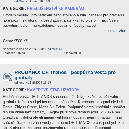
od
Mike
» 16 úno 2025 09:06
KATEGORIE:
PŘÍSLUŠENSTVÍ KE KAMERÁM
Prodám sestavu pro natáčení bezdrátového audia. Zařízení pro přeměnu
jakéhokoli mikrofonu na bezdrátový, plus vysílač plus přijímač. Vše v
původním balení, nerozdělané, nepoužité. Český návod.
...zobrazit více
Cena:
9500 Kč
Naposledy: 16 úno 2025 09:06 • od
Mike
Zobrazení: 8768
Odpovědi: 0
PRODÁNO: DF Thanos - podpůrná vesta pro
gimbaly
od
keto
» 13 říj 2024 18:15
KATEGORIE:
KAMEROVÉ STABILIZÁTORY
Podpůrná vesta DF THANOS s nosností 2 - 5 kg skvěle rozloží váhu
gimbalu+foťáku s objektivem do celého těla. Kompatibilní s gimbaly DJI
Ronin, Zhiyun Crane, Moza Air, Feiyu. Podpůrná vesta umožňuije natáčet
dlouhá videa bez námahy. Dvojité pružinové rameno (osa "Z") jaké ma
Steadicam, dokonale eliminuje vertikální houpání, není nutná tzv. "ninja
chůze". Samotná váha vesty a ramene DF THANOS je pak pouhých 2,5
kg. S otvorem na konci pružinového ramene, který se dá pomocí