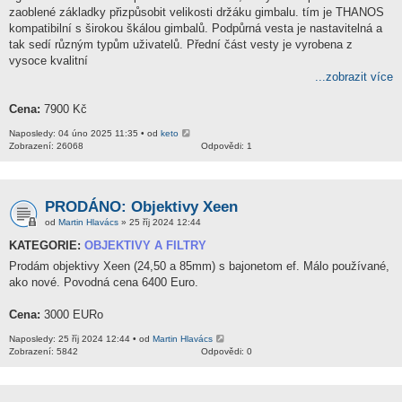
zaoblené základky přizpůsobit velikosti držáku gimbalu. tím je THANOS
kompatibilní s širokou škálou gimbalů. Podpůrná vesta je nastavitelná a
tak sedí různým typům uživatelů. Přední část vesty je vyrobena z
vysoce kvalitní
...zobrazit více
Cena:
7900 Kč
Naposledy: 04 úno 2025 11:35 • od
keto
Zobrazení: 26068
Odpovědi: 1
PRODÁNO: Objektivy Xeen
od
Martin Hlavács
» 25 říj 2024 12:44
KATEGORIE:
OBJEKTIVY A FILTRY
Prodám objektivy Xeen (24,50 a 85mm) s bajonetom ef. Málo používané,
ako nové. Povodná cena 6400 Euro.
Cena:
3000 EURo
Naposledy: 25 říj 2024 12:44 • od
Martin Hlavács
Zobrazení: 5842
Odpovědi: 0