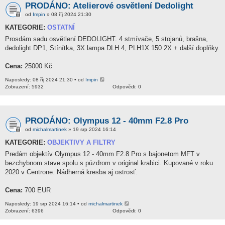
PRODÁNO: Atelierové osvětlení Dedolight
od
Impin
» 08 říj 2024 21:30
KATEGORIE:
OSTATNÍ
Prosdám sadu osvětlení DEDOLIGHT. 4 stmívače, 5 stojanů, brašna,
dedolight DP1, Stínítka, 3X lampa DLH 4, PLH1X 150 2X + další doplňky.
Cena:
25000 Kč
Naposledy: 08 říj 2024 21:30 • od
Impin
Zobrazení: 5932
Odpovědi: 0
PRODÁNO: Olympus 12 - 40mm F2.8 Pro
od
michalmartinek
» 19 srp 2024 16:14
KATEGORIE:
OBJEKTIVY A FILTRY
Predám objektív Olympus 12 - 40mm F2.8 Pro s bajonetom MFT v
bezchybnom stave spolu s púzdrom v original krabici. Kupované v roku
2020 v Centrone. Nádherná kresba aj ostrosť.
Cena:
700 EUR
Naposledy: 19 srp 2024 16:14 • od
michalmartinek
Zobrazení: 6396
Odpovědi: 0