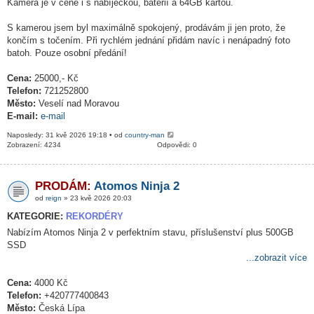
Kamera je v ceně i s nabíječkou, baterií a 64GB kartou.
S kamerou jsem byl maximálně spokojený, prodávám ji jen proto, že
končím s točením. Při rychlém jednání přidám navíc i nenápadný foto
batoh. Pouze osobní předání!
Cena:
25000,- Kč
Telefon:
721252800
Město:
Veselí nad Moravou
E-mail:
e-mail
Naposledy: 31 kvě 2026 19:18 • od
country-man
Zobrazení: 4234
Odpovědi: 0
PRODÁM:
Atomos Ninja 2
od
reign
» 23 kvě 2026 20:03
KATEGORIE:
REKORDÉRY
Nabízím Atomos Ninja 2 v perfektním stavu, příslušenství plus 500GB
SSD
...zobrazit více
Cena:
4000 Kč
Telefon:
+420777400843
Město:
Česká Lípa