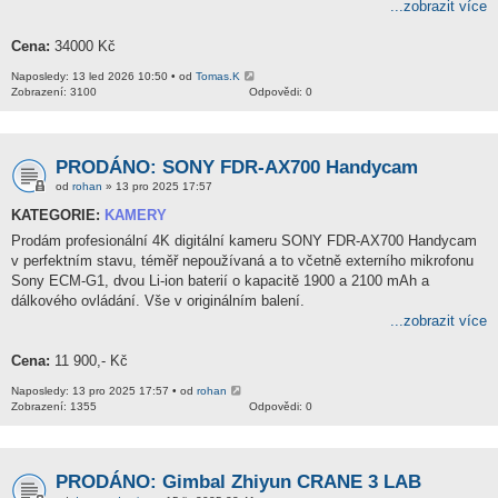
...zobrazit více
Cena:
34000 Kč
Naposledy: 13 led 2026 10:50 • od
Tomas.K
Zobrazení: 3100
Odpovědi: 0
PRODÁNO: SONY FDR-AX700 Handycam
od
rohan
» 13 pro 2025 17:57
KATEGORIE:
KAMERY
Prodám profesionální 4K digitální kameru SONY FDR-AX700 Handycam
v perfektním stavu, téměř nepoužívaná a to včetně externího mikrofonu
Sony ECM-G1, dvou Li-ion baterií o kapacitě 1900 a 2100 mAh a
dálkového ovládání. Vše v originálním balení.
...zobrazit více
Cena:
11 900,- Kč
Naposledy: 13 pro 2025 17:57 • od
rohan
Zobrazení: 1355
Odpovědi: 0
PRODÁNO: Gimbal Zhiyun CRANE 3 LAB