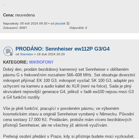
.
Cena:
neuvedena
Naposledy: 05 kvě 2024 09:30 • od
jirizubik
Zobrazení: 9087
Odpovědi: 0
PRODÁNO: Sennheiser ew112P G3/G4
od
Stanislav
» 18 dub 2024 20:20
KATEGORIE:
MIKROFONY
Dobrý den, prodám bezdrátový kamerový set Sennheiser v oblíbeném
pásmu G s frekvenčním rozsahem 566–608 MHz. Set obsahuje diverzitní
mikroport přijímač EK 100 G3, mikroport vysílač SK 100 G3, adaptér pro
uchycení na kameru a audio kabel do XLR (není na fotce). Sada je plný
ekvivalent nejnovější generace G4, jelikož v řadě ew100 nejsou mezi G3
a G4 funkční rozdíly.
Vše je plně funkční, pracující v povoleném pásmu, ve výborném
kosmetickém stavu a originál Sennheiser vyrobený v Německu. Původní
cena sestavy 17.000 Kč. Prodávám, protože mám vícero bezdrátových
přístrojů Sennheiser, ale ne všechny již aktivně využívám.
Preferuji osobní předání v Praze, kdy si přístroje budete moci vyzkoušet.