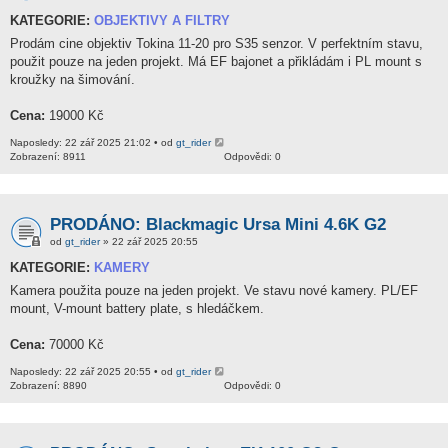
KATEGORIE:
OBJEKTIVY A FILTRY
Prodám cine objektiv Tokina 11-20 pro S35 senzor. V perfektním stavu,
použit pouze na jeden projekt. Má EF bajonet a přikládám i PL mount s
kroužky na šimování.
Cena:
19000 Kč
Naposledy: 22 zář 2025 21:02 • od
gt_rider
Zobrazení: 8911
Odpovědi: 0
PRODÁNO: Blackmagic Ursa Mini 4.6K G2
od
gt_rider
» 22 zář 2025 20:55
KATEGORIE:
KAMERY
Kamera použita pouze na jeden projekt. Ve stavu nové kamery. PL/EF
mount, V-mount battery plate, s hledáčkem.
Cena:
70000 Kč
Naposledy: 22 zář 2025 20:55 • od
gt_rider
Zobrazení: 8890
Odpovědi: 0