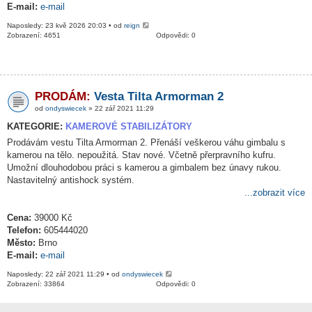
E-mail:
e-mail
Naposledy: 23 kvě 2026 20:03 • od
reign
Zobrazení: 4651
Odpovědi: 0
PRODÁM:
Vesta Tilta Armorman 2
od
ondyswiecek
» 22 zář 2021 11:29
KATEGORIE:
KAMEROVÉ STABILIZÁTORY
Prodávám vestu Tilta Armorman 2. Přenáší veškerou váhu gimbalu s
kamerou na tělo. nepoužitá. Stav nové. Včetně přerpravního kufru.
Umožní dlouhodobou práci s kamerou a gimbalem bez únavy rukou.
Nastavitelný antishock systém.
...zobrazit více
Cena:
39000 Kč
Telefon:
605444020
Město:
Brno
E-mail:
e-mail
Naposledy: 22 zář 2021 11:29 • od
ondyswiecek
Zobrazení: 33864
Odpovědi: 0