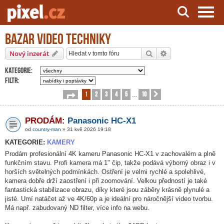
Bazar video techniky
Server o natáčení a zpracování videa
Hledat
Pokročilé hledání
Nový inzerát
Kategorie:
Filtr:
1
2
3
4
5
10
Stránka
1
z
10
Další
…
PRODÁM:
Panasonic HC-X1
od
country-man
» 31 kvě 2026 19:18
KATEGORIE:
KAMERY
Prodám profesionální 4K kameru Panasonic HC-X1 v zachovalém a plně
funkčním stavu. Profi kamera má 1" čip, takže podává výborný obraz i v
horších světelných podmínkách. Ostření je velmi rychlé a spolehlivé,
kamera dobře drží zaostření i při zoomování. Velkou předností je také
fantastická stabilizace obrazu, díky které jsou záběry krásně plynulé a
jisté. Umí natáčet až ve 4K/60p a je ideální pro náročnější video tvorbu.
Má např. zabudovaný ND filter, více info na webu.