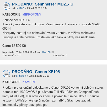
PRODÁNO: Sennheiser MD21- U
od
Hari108
» 25 led 2026 12:44
KATEGORIE:
MIKROFONY
Sennheiser MD21-U
Klasický reportérský mikrofon. Všesměrový. Frekvenční rozsah 40–18
000 H
Nezbytný nástroj pro nahrávání zvuku v terénu v režimu rozhovoru.
Funguje a stále dodává. Postaven jako tank a nikdy vás nezklame.
Cena:
12 500 Kč
Naposledy: 25 led 2026 12:44 • od
Hari108
Zobrazení: 3107
Odpovědi: 0
PRODÁNO: Canon XF105
od
fb_Šimon
» 22 led 2026 21:19
KATEGORIE:
KAMERY
Prodám profesionální videokameru Canon XF105 ve velmi dobrém stavu.
Kamera má 1/3” CMOS čip, záznam Full HD 1080p na CompactFlash
karty (dual slot), 10× optický zoom a pokročilé funkce jako XLR audio
vstupy, HDMI/SDI výstup či noční režim (IR) . Stav: bez závad,
kosmeticky pěkný stav, před pár