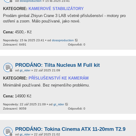
od
dosoproduction
» 15 lis 2025 23:41
KATEGORIE:
KAMEROVÉ STABILIZÁTORY
Prodám gimbal Zhiyun Crane 3 LAB včetně příslušenství - motory pro
ostření a zoom. Málo používané, jako nové.
Cena:
4500,- Kč
Naposledy: 15 lis 2025 23:41 • od
dosoproduction
Zobrazení: 6491
Odpovědi: 0
PRODÁNO: Tilta Nucleus M Full kit
od
gt_rider
» 22 zář 2025 21:09
KATEGORIE:
PŘÍSLUŠENSTVÍ KE KAMERÁM
Minimálně používané. Bez nejmenšího problému.
Cena:
14900 Kč
Naposledy: 22 zář 2025 21:09 • od
gt_rider
Zobrazení: 9059
Odpovědi: 0
PRODÁNO: Tokina Cinema ATX 11-20mm T2.9
od
gt_rider
» 22 zář 2025 21:02