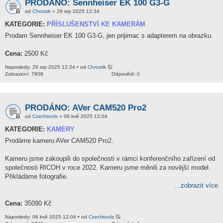
PRODÁNO: Sennheiser EK 100 G3-G
od
Chrostik
» 29 srp 2025 12:34
KATEGORIE:
PŘÍSLUŠENSTVÍ KE KAMERÁM
Prodam Sennheiser EK 100 G3-G, jen prijimac s adapterem na obrazku.
Cena:
2500 Kč
Naposledy: 29 srp 2025 12:34 • od
Chrostik
Zobrazení: 7908
Odpovědi: 0
PRODÁNO: AVer CAM520 Pro2
od
Czechtools
» 06 kvě 2025 12:04
KATEGORIE:
KAMERY
Prodáme kameru AVer CAM520 Pro2.
Kameru jsme zakoupili do společnosti v rámci konferenčního zařízení od
společnosti RICOH v roce 2022. Kameru jsme měnili za novější model.
Přikládáme fotografie.
...zobrazit více
Cena:
35090 Kč
Naposledy: 06 kvě 2025 12:04 • od
Czechtools