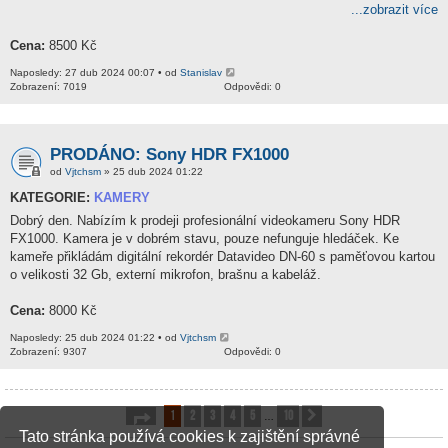
...zobrazit více
Cena:
8500 Kč
Naposledy: 27 dub 2024 00:07 • od
Stanislav
Zobrazení: 7019
Odpovědi: 0
PRODÁNO: Sony HDR FX1000
od
Vjtchsm
» 25 dub 2024 01:22
KATEGORIE:
KAMERY
Dobrý den. Nabízím k prodeji profesionální videokameru Sony HDR
FX1000. Kamera je v dobrém stavu, pouze nefunguje hledáček. Ke
kameře přikládám digitální rekordér Datavideo DN-60 s paměťovou kartou
o velikosti 32 Gb, externí mikrofon, brašnu a kabeláž.
Cena:
8000 Kč
Naposledy: 25 dub 2024 01:22 • od
Vjtchsm
Zobrazení: 9307
Odpovědi: 0
1
2
3
4
5
10
Stránka
1
z
10
Další
…
Tato stránka používá cookies k zajištění správné