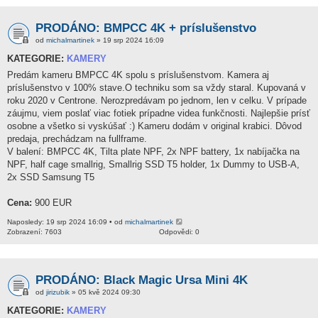
PRODÁNO: BMPCC 4K + príslušenstvo
od
michalmartinek
» 19 srp 2024 16:09
KATEGORIE:
KAMERY
Predám kameru BMPCC 4K spolu s príslušenstvom. Kamera aj
príslušenstvo v 100% stave.O techniku som sa vždy staral. Kupovaná v
roku 2020 v Centrone. Nerozpredávam po jednom, len v celku. V prípade
záujmu, viem poslať viac fotiek prípadne videa funkčnosti. Najlepšie prísť
osobne a všetko si vyskúšať :) Kameru dodám v original krabici. Dôvod
predaja, prechádzam na fullframe.
V balení: BMPCC 4K, Tilta plate NPF, 2x NPF battery, 1x nabíjačka na
NPF, half cage smallrig, Smallrig SSD T5 holder, 1x Dummy to USB-A,
2x SSD Samsung T5
Cena:
900 EUR
Naposledy: 19 srp 2024 16:09 • od
michalmartinek
Zobrazení: 7603
Odpovědi: 0
PRODÁNO: Black Magic Ursa Mini 4K
od
jirizubik
» 05 kvě 2024 09:30
KATEGORIE:
KAMERY