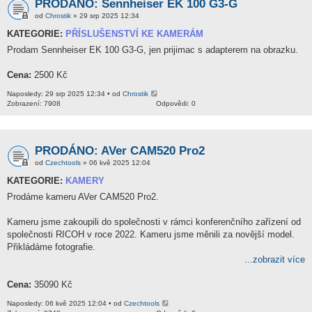
PRODÁNO: Sennheiser EK 100 G3-G
od
Chrostik
» 29 srp 2025 12:34
KATEGORIE:
PŘÍSLUŠENSTVÍ KE KAMERÁM
Prodam Sennheiser EK 100 G3-G, jen prijimac s adapterem na obrazku.
Cena:
2500 Kč
Naposledy: 29 srp 2025 12:34 • od
Chrostik
Zobrazení: 7908
Odpovědi: 0
PRODÁNO: AVer CAM520 Pro2
od
Czechtools
» 06 kvě 2025 12:04
KATEGORIE:
KAMERY
Prodáme kameru AVer CAM520 Pro2.
Kameru jsme zakoupili do společnosti v rámci konferenčního zařízení od
společnosti RICOH v roce 2022. Kameru jsme měnili za novější model.
Přikládáme fotografie.
...zobrazit více
Cena:
35090 Kč
Naposledy: 06 kvě 2025 12:04 • od
Czechtools