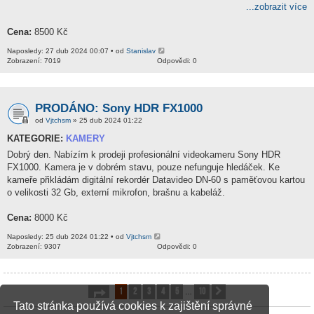
...zobrazit více
Cena:
8500 Kč
Naposledy: 27 dub 2024 00:07 • od
Stanislav
Zobrazení: 7019
Odpovědi: 0
PRODÁNO: Sony HDR FX1000
od
Vjtchsm
» 25 dub 2024 01:22
KATEGORIE:
KAMERY
Dobrý den. Nabízím k prodeji profesionální videokameru Sony HDR
FX1000. Kamera je v dobrém stavu, pouze nefunguje hledáček. Ke
kameře přikládám digitální rekordér Datavideo DN-60 s paměťovou kartou
o velikosti 32 Gb, externí mikrofon, brašnu a kabeláž.
Cena:
8000 Kč
Naposledy: 25 dub 2024 01:22 • od
Vjtchsm
Zobrazení: 9307
Odpovědi: 0
1
2
3
4
5
10
Stránka
1
z
10
Další
…
Tato stránka používá cookies k zajištění správné