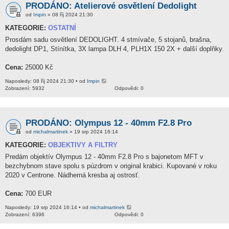
PRODÁNO: Atelierové osvětlení Dedolight
od
Impin
» 08 říj 2024 21:30
KATEGORIE:
OSTATNÍ
Prosdám sadu osvětlení DEDOLIGHT. 4 stmívače, 5 stojanů, brašna,
dedolight DP1, Stínítka, 3X lampa DLH 4, PLH1X 150 2X + další doplňky.
Cena:
25000 Kč
Naposledy: 08 říj 2024 21:30 • od
Impin
Zobrazení: 5932
Odpovědi: 0
PRODÁNO: Olympus 12 - 40mm F2.8 Pro
od
michalmartinek
» 19 srp 2024 16:14
KATEGORIE:
OBJEKTIVY A FILTRY
Predám objektív Olympus 12 - 40mm F2.8 Pro s bajonetom MFT v
bezchybnom stave spolu s púzdrom v original krabici. Kupované v roku
2020 v Centrone. Nádherná kresba aj ostrosť.
Cena:
700 EUR
Naposledy: 19 srp 2024 16:14 • od
michalmartinek
Zobrazení: 6396
Odpovědi: 0