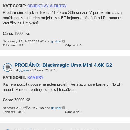
KATEGORIE:
OBJEKTIVY A FILTRY
Prodám cine objektiv Tokina 11-20 pro S35 senzor. V perfektním stavu,
použit pouze na jeden projekt. Má EF bajonet a přikládám i PL mount s
kroužky na šimování.
Cena:
19000 Kč
Naposledy: 22 zář 2025 21:02 • od
gt_rider
Zobrazení: 8911
Odpovědi: 0
PRODÁNO: Blackmagic Ursa Mini 4.6K G2
od
gt_rider
» 22 zář 2025 20:55
KATEGORIE:
KAMERY
Kamera použita pouze na jeden projekt. Ve stavu nové kamery. PL/EF
mount, V-mount battery plate, s hledáčkem.
Cena:
70000 Kč
Naposledy: 22 zář 2025 20:55 • od
gt_rider
Zobrazení: 8890
Odpovědi: 0