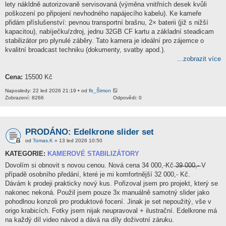
lety nákldně autorizovaně servisovaná (výměna vnitřních desek kvůli
poškození po připojení nevhodného napájecího kabelu). Ke kameře
přidám příslušenství: pevnou transportní brašnu, 2× baterii (již s nižší
kapacitou), nabíječku/zdroj, jednu 32GB CF kartu a základní steadicam
stabilizátor pro plynulé záběry. Tato kamera je ideální pro zájemce o
kvalitní broadcast techniku (dokumenty, svatby apod.).
...zobrazit více
Cena:
15500 Kč
Naposledy: 22 led 2026 21:19 • od
fb_Šimon
Zobrazení: 8266
Odpovědi: 0
PRODÁNO: Edelkrone slider set
od
Tomas.K
» 13 led 2026 10:50
KATEGORIE:
KAMEROVÉ STABILIZÁTORY
Dovolím si obnovit s novou cenou. Nová cena 34 000,-Kč ̶3̶9̶ ̶0̶0̶0̶,̶-̶ V
případě osobního předání, které je mi komfortnější 32 000,- Kč.
Dávám k prodeji prakticky nový kus. Pořizoval jsem pro projekt, který se
nakonec nekoná. Použil jsem pouze 3x manuálně samotný slider jako
pohodlnou konzoli pro produktové focení. Jinak je set nepoužitý, vše v
origo krabicích. Fotky jsem nijak neupravoval + ilustrační. Edelkrone má
na každý díl video návod a dává na díly doživotní záruku.