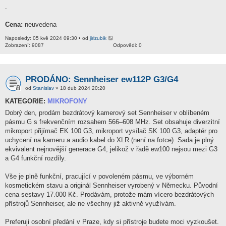
.
Cena:
neuvedena
Naposledy: 05 kvě 2024 09:30 • od
jirizubik
Zobrazení: 9087
Odpovědi: 0
PRODÁNO: Sennheiser ew112P G3/G4
od
Stanislav
» 18 dub 2024 20:20
KATEGORIE:
MIKROFONY
Dobrý den, prodám bezdrátový kamerový set Sennheiser v oblíbeném
pásmu G s frekvenčním rozsahem 566–608 MHz. Set obsahuje diverzitní
mikroport přijímač EK 100 G3, mikroport vysílač SK 100 G3, adaptér pro
uchycení na kameru a audio kabel do XLR (není na fotce). Sada je plný
ekvivalent nejnovější generace G4, jelikož v řadě ew100 nejsou mezi G3
a G4 funkční rozdíly.
Vše je plně funkční, pracující v povoleném pásmu, ve výborném
kosmetickém stavu a originál Sennheiser vyrobený v Německu. Původní
cena sestavy 17.000 Kč. Prodávám, protože mám vícero bezdrátových
přístrojů Sennheiser, ale ne všechny již aktivně využívám.
Preferuji osobní předání v Praze, kdy si přístroje budete moci vyzkoušet.