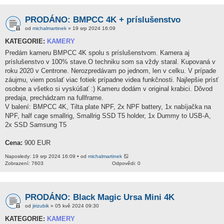
PRODÁNO: BMPCC 4K + príslušenstvo
od
michalmartinek
» 19 srp 2024 16:09
KATEGORIE:
KAMERY
Predám kameru BMPCC 4K spolu s príslušenstvom. Kamera aj
príslušenstvo v 100% stave.O techniku som sa vždy staral. Kupovaná v
roku 2020 v Centrone. Nerozpredávam po jednom, len v celku. V prípade
záujmu, viem poslať viac fotiek prípadne videa funkčnosti. Najlepšie prísť
osobne a všetko si vyskúšať :) Kameru dodám v original krabici. Dôvod
predaja, prechádzam na fullframe.
V balení: BMPCC 4K, Tilta plate NPF, 2x NPF battery, 1x nabíjačka na
NPF, half cage smallrig, Smallrig SSD T5 holder, 1x Dummy to USB-A,
2x SSD Samsung T5
Cena:
900 EUR
Naposledy: 19 srp 2024 16:09 • od
michalmartinek
Zobrazení: 7603
Odpovědi: 0
PRODÁNO: Black Magic Ursa Mini 4K
od
jirizubik
» 05 kvě 2024 09:30
KATEGORIE:
KAMERY