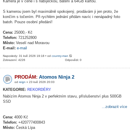
Kamera je v ceně i s nabíječkou, baterií a 64GB kartou.
S kamerou jsem byl maximálně spokojený, prodávám ji jen proto, že
končím s točením. Při rychlém jednání přidám navíc i nenápadný foto
batoh. Pouze osobní předání!
Cena:
25000,- Kč
Telefon:
721252800
Město:
Veselí nad Moravou
E-mail:
e-mail
Naposledy: 31 kvě 2026 19:18 • od
country-man
Zobrazení: 4226
Odpovědi: 0
PRODÁM:
Atomos Ninja 2
od
reign
» 23 kvě 2026 20:03
KATEGORIE:
REKORDÉRY
Nabízím Atomos Ninja 2 v perfektním stavu, příslušenství plus 500GB
SSD
...zobrazit více
Cena:
4000 Kč
Telefon:
+420777400843
Město:
Česká Lípa