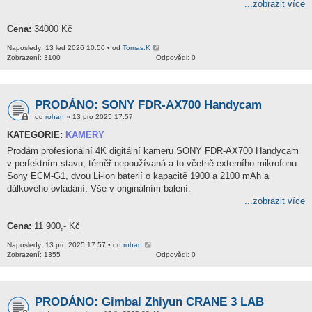
...zobrazit více
Cena:
34000 Kč
Naposledy: 13 led 2026 10:50 • od
Tomas.K
Zobrazení: 3100
Odpovědi: 0
PRODÁNO: SONY FDR-AX700 Handycam
od
rohan
» 13 pro 2025 17:57
KATEGORIE:
KAMERY
Prodám profesionální 4K digitální kameru SONY FDR-AX700 Handycam
v perfektním stavu, téměř nepoužívaná a to včetně externího mikrofonu
Sony ECM-G1, dvou Li-ion baterií o kapacitě 1900 a 2100 mAh a
dálkového ovládání. Vše v originálním balení.
...zobrazit více
Cena:
11 900,- Kč
Naposledy: 13 pro 2025 17:57 • od
rohan
Zobrazení: 1355
Odpovědi: 0
PRODÁNO: Gimbal Zhiyun CRANE 3 LAB