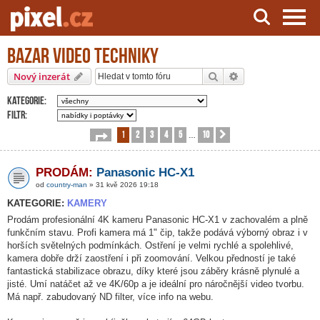
Bazar video techniky
Server o natáčení a zpracování videa
Hledat
Pokročilé hledání
Nový inzerát
Kategorie:
Filtr:
1
2
3
4
5
10
Stránka
1
z
10
Další
…
PRODÁM:
Panasonic HC-X1
od
country-man
» 31 kvě 2026 19:18
KATEGORIE:
KAMERY
Prodám profesionální 4K kameru Panasonic HC-X1 v zachovalém a plně
funkčním stavu. Profi kamera má 1" čip, takže podává výborný obraz i v
horších světelných podmínkách. Ostření je velmi rychlé a spolehlivé,
kamera dobře drží zaostření i při zoomování. Velkou předností je také
fantastická stabilizace obrazu, díky které jsou záběry krásně plynulé a
jisté. Umí natáčet až ve 4K/60p a je ideální pro náročnější video tvorbu.
Má např. zabudovaný ND filter, více info na webu.