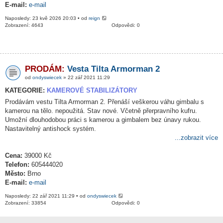
E-mail:
e-mail
Naposledy: 23 kvě 2026 20:03 • od
reign
Zobrazení: 4643
Odpovědi: 0
PRODÁM:
Vesta Tilta Armorman 2
od
ondyswiecek
» 22 zář 2021 11:29
KATEGORIE:
KAMEROVÉ STABILIZÁTORY
Prodávám vestu Tilta Armorman 2. Přenáší veškerou váhu gimbalu s
kamerou na tělo. nepoužitá. Stav nové. Včetně přerpravního kufru.
Umožní dlouhodobou práci s kamerou a gimbalem bez únavy rukou.
Nastavitelný antishock systém.
...zobrazit více
Cena:
39000 Kč
Telefon:
605444020
Město:
Brno
E-mail:
e-mail
Naposledy: 22 zář 2021 11:29 • od
ondyswiecek
Zobrazení: 33854
Odpovědi: 0