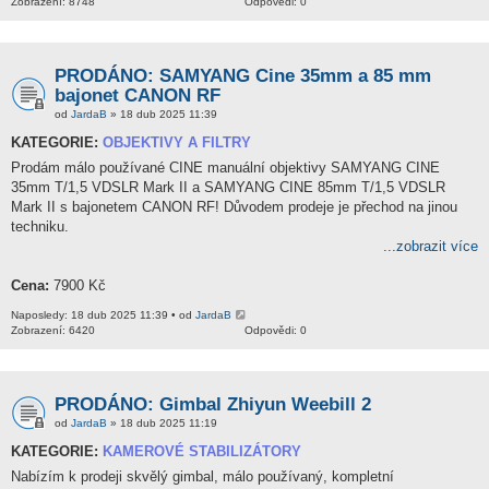
Zobrazení: 8748
Odpovědi: 0
PRODÁNO: SAMYANG Cine 35mm a 85 mm
bajonet CANON RF
od
JardaB
» 18 dub 2025 11:39
KATEGORIE:
OBJEKTIVY A FILTRY
Prodám málo používané CINE manuální objektivy SAMYANG CINE
35mm T/1,5 VDSLR Mark II a SAMYANG CINE 85mm T/1,5 VDSLR
Mark II s bajonetem CANON RF! Důvodem prodeje je přechod na jinou
techniku.
...zobrazit více
Cena:
7900 Kč
Naposledy: 18 dub 2025 11:39 • od
JardaB
Zobrazení: 6420
Odpovědi: 0
PRODÁNO: Gimbal Zhiyun Weebill 2
od
JardaB
» 18 dub 2025 11:19
KATEGORIE:
KAMEROVÉ STABILIZÁTORY
Nabízím k prodeji skvělý gimbal, málo používaný, kompletní