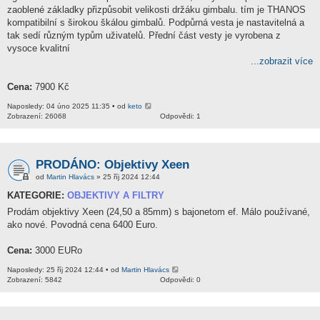
zaoblené základky přizpůsobit velikosti držáku gimbalu. tím je THANOS
kompatibilní s širokou škálou gimbalů. Podpůrná vesta je nastavitelná a
tak sedí různým typům uživatelů. Přední část vesty je vyrobena z
vysoce kvalitní
...zobrazit více
Cena:
7900 Kč
Naposledy: 04 úno 2025 11:35 • od
keto
Zobrazení: 26068
Odpovědi: 1
PRODÁNO: Objektivy Xeen
od
Martin Hlavács
» 25 říj 2024 12:44
KATEGORIE:
OBJEKTIVY A FILTRY
Prodám objektivy Xeen (24,50 a 85mm) s bajonetom ef. Málo používané,
ako nové. Povodná cena 6400 Euro.
Cena:
3000 EURo
Naposledy: 25 říj 2024 12:44 • od
Martin Hlavács
Zobrazení: 5842
Odpovědi: 0