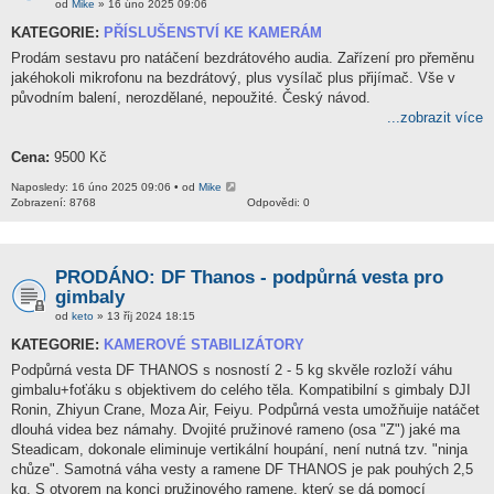
od
Mike
» 16 úno 2025 09:06
KATEGORIE:
PŘÍSLUŠENSTVÍ KE KAMERÁM
Prodám sestavu pro natáčení bezdrátového audia. Zařízení pro přeměnu
jakéhokoli mikrofonu na bezdrátový, plus vysílač plus přijímač. Vše v
původním balení, nerozdělané, nepoužité. Český návod.
...zobrazit více
Cena:
9500 Kč
Naposledy: 16 úno 2025 09:06 • od
Mike
Zobrazení: 8768
Odpovědi: 0
PRODÁNO: DF Thanos - podpůrná vesta pro
gimbaly
od
keto
» 13 říj 2024 18:15
KATEGORIE:
KAMEROVÉ STABILIZÁTORY
Podpůrná vesta DF THANOS s nosností 2 - 5 kg skvěle rozloží váhu
gimbalu+foťáku s objektivem do celého těla. Kompatibilní s gimbaly DJI
Ronin, Zhiyun Crane, Moza Air, Feiyu. Podpůrná vesta umožňuije natáčet
dlouhá videa bez námahy. Dvojité pružinové rameno (osa "Z") jaké ma
Steadicam, dokonale eliminuje vertikální houpání, není nutná tzv. "ninja
chůze". Samotná váha vesty a ramene DF THANOS je pak pouhých 2,5
kg. S otvorem na konci pružinového ramene, který se dá pomocí