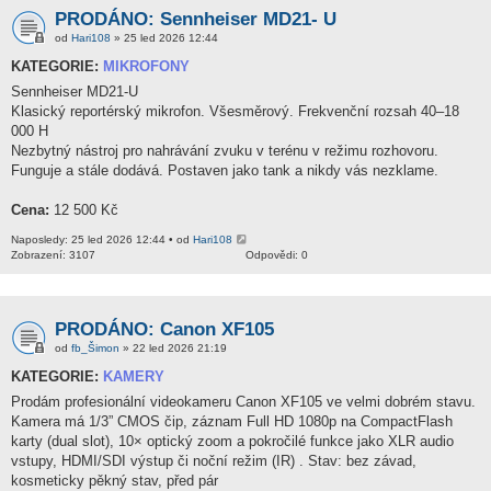
PRODÁNO: Sennheiser MD21- U
od
Hari108
» 25 led 2026 12:44
KATEGORIE:
MIKROFONY
Sennheiser MD21-U
Klasický reportérský mikrofon. Všesměrový. Frekvenční rozsah 40–18
000 H
Nezbytný nástroj pro nahrávání zvuku v terénu v režimu rozhovoru.
Funguje a stále dodává. Postaven jako tank a nikdy vás nezklame.
Cena:
12 500 Kč
Naposledy: 25 led 2026 12:44 • od
Hari108
Zobrazení: 3107
Odpovědi: 0
PRODÁNO: Canon XF105
od
fb_Šimon
» 22 led 2026 21:19
KATEGORIE:
KAMERY
Prodám profesionální videokameru Canon XF105 ve velmi dobrém stavu.
Kamera má 1/3” CMOS čip, záznam Full HD 1080p na CompactFlash
karty (dual slot), 10× optický zoom a pokročilé funkce jako XLR audio
vstupy, HDMI/SDI výstup či noční režim (IR) . Stav: bez závad,
kosmeticky pěkný stav, před pár