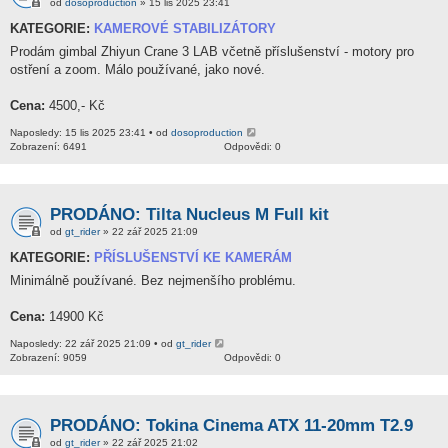
od
dosoproduction
» 15 lis 2025 23:41
KATEGORIE:
KAMEROVÉ STABILIZÁTORY
Prodám gimbal Zhiyun Crane 3 LAB včetně příslušenství - motory pro
ostření a zoom. Málo používané, jako nové.
Cena:
4500,- Kč
Naposledy: 15 lis 2025 23:41 • od
dosoproduction
Zobrazení: 6491
Odpovědi: 0
PRODÁNO: Tilta Nucleus M Full kit
od
gt_rider
» 22 zář 2025 21:09
KATEGORIE:
PŘÍSLUŠENSTVÍ KE KAMERÁM
Minimálně používané. Bez nejmenšího problému.
Cena:
14900 Kč
Naposledy: 22 zář 2025 21:09 • od
gt_rider
Zobrazení: 9059
Odpovědi: 0
PRODÁNO: Tokina Cinema ATX 11-20mm T2.9
od
gt_rider
» 22 zář 2025 21:02