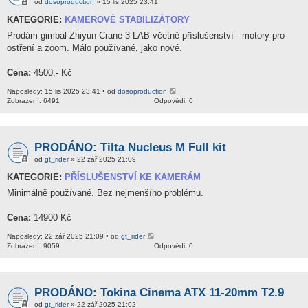
od
dosoproduction
» 15 lis 2025 23:41
KATEGORIE:
KAMEROVÉ STABILIZÁTORY
Prodám gimbal Zhiyun Crane 3 LAB včetně příslušenství - motory pro
ostření a zoom. Málo používané, jako nové.
Cena:
4500,- Kč
Naposledy: 15 lis 2025 23:41 • od
dosoproduction
Zobrazení: 6491
Odpovědi: 0
PRODÁNO: Tilta Nucleus M Full kit
od
gt_rider
» 22 zář 2025 21:09
KATEGORIE:
PŘÍSLUŠENSTVÍ KE KAMERÁM
Minimálně používané. Bez nejmenšího problému.
Cena:
14900 Kč
Naposledy: 22 zář 2025 21:09 • od
gt_rider
Zobrazení: 9059
Odpovědi: 0
PRODÁNO: Tokina Cinema ATX 11-20mm T2.9
od
gt_rider
» 22 zář 2025 21:02