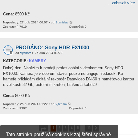
...zobrazit více
Cena:
8500 Kč
Naposledy: 27 dub 2024 00:07 • od
Stanislav
Zobrazení: 7019
Odpovědi: 0
PRODÁNO: Sony HDR FX1000
od
Vjtchsm
» 25 dub 2024 01:22
KATEGORIE:
KAMERY
Dobrý den. Nabízím k prodeji profesionální videokameru Sony HDR
FX1000. Kamera je v dobrém stavu, pouze nefunguje hledáček. Ke
kameře přikládám digitální rekordér Datavideo DN-60 s paměťovou kartou
o velikosti 32 Gb, externí mikrofon, brašnu a kabeláž.
Cena:
8000 Kč
Naposledy: 25 dub 2024 01:22 • od
Vjtchsm
Zobrazení: 9307
Odpovědi: 0
1
2
3
4
5
10
Stránka
1
z
10
Další
…
Tato stránka používá cookies k zajištění správné