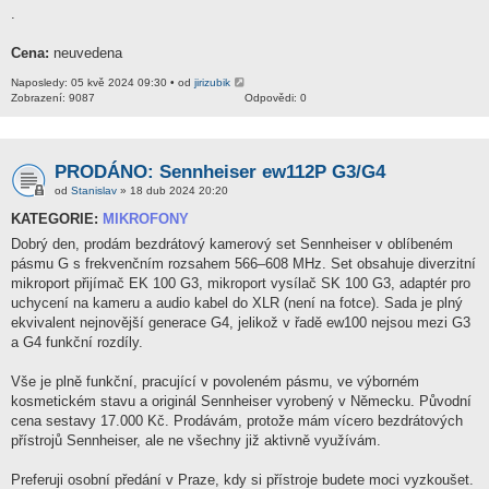
.
Cena:
neuvedena
Naposledy: 05 kvě 2024 09:30 • od
jirizubik
Zobrazení: 9087
Odpovědi: 0
PRODÁNO: Sennheiser ew112P G3/G4
od
Stanislav
» 18 dub 2024 20:20
KATEGORIE:
MIKROFONY
Dobrý den, prodám bezdrátový kamerový set Sennheiser v oblíbeném
pásmu G s frekvenčním rozsahem 566–608 MHz. Set obsahuje diverzitní
mikroport přijímač EK 100 G3, mikroport vysílač SK 100 G3, adaptér pro
uchycení na kameru a audio kabel do XLR (není na fotce). Sada je plný
ekvivalent nejnovější generace G4, jelikož v řadě ew100 nejsou mezi G3
a G4 funkční rozdíly.
Vše je plně funkční, pracující v povoleném pásmu, ve výborném
kosmetickém stavu a originál Sennheiser vyrobený v Německu. Původní
cena sestavy 17.000 Kč. Prodávám, protože mám vícero bezdrátových
přístrojů Sennheiser, ale ne všechny již aktivně využívám.
Preferuji osobní předání v Praze, kdy si přístroje budete moci vyzkoušet.