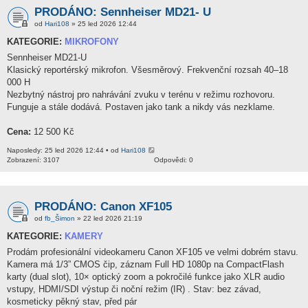
PRODÁNO: Sennheiser MD21- U
od
Hari108
» 25 led 2026 12:44
KATEGORIE:
MIKROFONY
Sennheiser MD21-U
Klasický reportérský mikrofon. Všesměrový. Frekvenční rozsah 40–18
000 H
Nezbytný nástroj pro nahrávání zvuku v terénu v režimu rozhovoru.
Funguje a stále dodává. Postaven jako tank a nikdy vás nezklame.
Cena:
12 500 Kč
Naposledy: 25 led 2026 12:44 • od
Hari108
Zobrazení: 3107
Odpovědi: 0
PRODÁNO: Canon XF105
od
fb_Šimon
» 22 led 2026 21:19
KATEGORIE:
KAMERY
Prodám profesionální videokameru Canon XF105 ve velmi dobrém stavu.
Kamera má 1/3” CMOS čip, záznam Full HD 1080p na CompactFlash
karty (dual slot), 10× optický zoom a pokročilé funkce jako XLR audio
vstupy, HDMI/SDI výstup či noční režim (IR) . Stav: bez závad,
kosmeticky pěkný stav, před pár