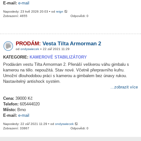
E-mail:
e-mail
Naposledy: 23 kvě 2026 20:03 • od
reign
Zobrazení: 4655
Odpovědi: 0
PRODÁM:
Vesta Tilta Armorman 2
od
ondyswiecek
» 22 zář 2021 11:29
KATEGORIE:
KAMEROVÉ STABILIZÁTORY
Prodávám vestu Tilta Armorman 2. Přenáší veškerou váhu gimbalu s
kamerou na tělo. nepoužitá. Stav nové. Včetně přerpravního kufru.
Umožní dlouhodobou práci s kamerou a gimbalem bez únavy rukou.
Nastavitelný antishock systém.
...zobrazit více
Cena:
39000 Kč
Telefon:
605444020
Město:
Brno
E-mail:
e-mail
Naposledy: 22 zář 2021 11:29 • od
ondyswiecek
Zobrazení: 33867
Odpovědi: 0