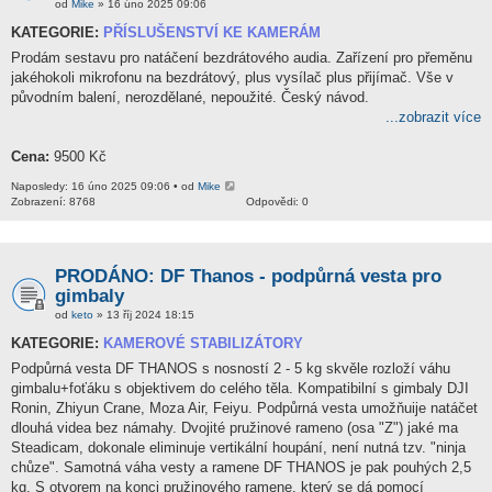
od
Mike
» 16 úno 2025 09:06
KATEGORIE:
PŘÍSLUŠENSTVÍ KE KAMERÁM
Prodám sestavu pro natáčení bezdrátového audia. Zařízení pro přeměnu
jakéhokoli mikrofonu na bezdrátový, plus vysílač plus přijímač. Vše v
původním balení, nerozdělané, nepoužité. Český návod.
...zobrazit více
Cena:
9500 Kč
Naposledy: 16 úno 2025 09:06 • od
Mike
Zobrazení: 8768
Odpovědi: 0
PRODÁNO: DF Thanos - podpůrná vesta pro
gimbaly
od
keto
» 13 říj 2024 18:15
KATEGORIE:
KAMEROVÉ STABILIZÁTORY
Podpůrná vesta DF THANOS s nosností 2 - 5 kg skvěle rozloží váhu
gimbalu+foťáku s objektivem do celého těla. Kompatibilní s gimbaly DJI
Ronin, Zhiyun Crane, Moza Air, Feiyu. Podpůrná vesta umožňuije natáčet
dlouhá videa bez námahy. Dvojité pružinové rameno (osa "Z") jaké ma
Steadicam, dokonale eliminuje vertikální houpání, není nutná tzv. "ninja
chůze". Samotná váha vesty a ramene DF THANOS je pak pouhých 2,5
kg. S otvorem na konci pružinového ramene, který se dá pomocí