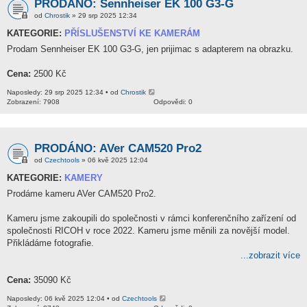
PRODÁNO: Sennheiser EK 100 G3-G
od
Chrostik
» 29 srp 2025 12:34
KATEGORIE:
PŘÍSLUŠENSTVÍ KE KAMERÁM
Prodam Sennheiser EK 100 G3-G, jen prijimac s adapterem na obrazku.
Cena:
2500 Kč
Naposledy: 29 srp 2025 12:34 • od
Chrostik
Zobrazení: 7908
Odpovědi: 0
PRODÁNO: AVer CAM520 Pro2
od
Czechtools
» 06 kvě 2025 12:04
KATEGORIE:
KAMERY
Prodáme kameru AVer CAM520 Pro2.
Kameru jsme zakoupili do společnosti v rámci konferenčního zařízení od
společnosti RICOH v roce 2022. Kameru jsme měnili za novější model.
Přikládáme fotografie.
...zobrazit více
Cena:
35090 Kč
Naposledy: 06 kvě 2025 12:04 • od
Czechtools