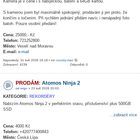
Kamera je v ceně i s nabíječkou, baterií a 64GB kartou.
S kamerou jsem byl maximálně spokojený, prodávám ji jen proto, že
končím s točením. Při rychlém jednání přidám navíc i nenápadný foto
batoh. Pouze osobní předání!
Cena:
25000,- Kč
Telefon:
721252800
Město:
Veselí nad Moravou
E-mail:
e-mail
Naposledy: 31 kvě 2026 19:18 • od
country-man
Zobrazení: 4239
Odpovědi: 0
PRODÁM:
Atomos Ninja 2
od
reign
» 23 kvě 2026 20:03
KATEGORIE:
REKORDÉRY
Nabízím Atomos Ninja 2 v perfektním stavu, příslušenství plus 500GB
SSD
...zobrazit více
Cena:
4000 Kč
Telefon:
+420777400843
Město:
Česká Lípa