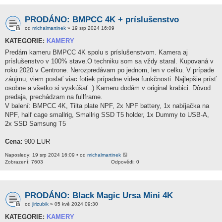
PRODÁNO: BMPCC 4K + príslušenstvo
od
michalmartinek
» 19 srp 2024 16:09
KATEGORIE:
KAMERY
Predám kameru BMPCC 4K spolu s príslušenstvom. Kamera aj
príslušenstvo v 100% stave.O techniku som sa vždy staral. Kupovaná v
roku 2020 v Centrone. Nerozpredávam po jednom, len v celku. V prípade
záujmu, viem poslať viac fotiek prípadne videa funkčnosti. Najlepšie prísť
osobne a všetko si vyskúšať :) Kameru dodám v original krabici. Dôvod
predaja, prechádzam na fullframe.
V balení: BMPCC 4K, Tilta plate NPF, 2x NPF battery, 1x nabíjačka na
NPF, half cage smallrig, Smallrig SSD T5 holder, 1x Dummy to USB-A,
2x SSD Samsung T5
Cena:
900 EUR
Naposledy: 19 srp 2024 16:09 • od
michalmartinek
Zobrazení: 7603
Odpovědi: 0
PRODÁNO: Black Magic Ursa Mini 4K
od
jirizubik
» 05 kvě 2024 09:30
KATEGORIE:
KAMERY