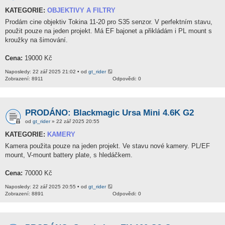
KATEGORIE:
OBJEKTIVY A FILTRY
Prodám cine objektiv Tokina 11-20 pro S35 senzor. V perfektním stavu,
použit pouze na jeden projekt. Má EF bajonet a přikládám i PL mount s
kroužky na šimování.
Cena:
19000 Kč
Naposledy: 22 zář 2025 21:02 • od
gt_rider
Zobrazení: 8911
Odpovědi: 0
PRODÁNO: Blackmagic Ursa Mini 4.6K G2
od
gt_rider
» 22 zář 2025 20:55
KATEGORIE:
KAMERY
Kamera použita pouze na jeden projekt. Ve stavu nové kamery. PL/EF
mount, V-mount battery plate, s hledáčkem.
Cena:
70000 Kč
Naposledy: 22 zář 2025 20:55 • od
gt_rider
Zobrazení: 8891
Odpovědi: 0