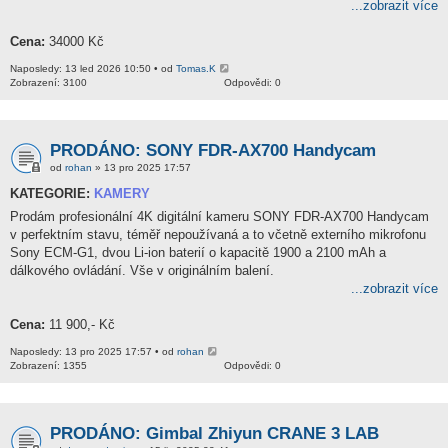
...zobrazit více
Cena:
34000 Kč
Naposledy: 13 led 2026 10:50 • od
Tomas.K
Zobrazení: 3100
Odpovědi: 0
PRODÁNO: SONY FDR-AX700 Handycam
od
rohan
» 13 pro 2025 17:57
KATEGORIE:
KAMERY
Prodám profesionální 4K digitální kameru SONY FDR-AX700 Handycam
v perfektním stavu, téměř nepoužívaná a to včetně externího mikrofonu
Sony ECM-G1, dvou Li-ion baterií o kapacitě 1900 a 2100 mAh a
dálkového ovládání. Vše v originálním balení.
...zobrazit více
Cena:
11 900,- Kč
Naposledy: 13 pro 2025 17:57 • od
rohan
Zobrazení: 1355
Odpovědi: 0
PRODÁNO: Gimbal Zhiyun CRANE 3 LAB