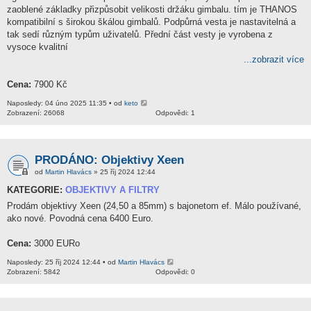
zaoblené základky přizpůsobit velikosti držáku gimbalu. tím je THANOS
kompatibilní s širokou škálou gimbalů. Podpůrná vesta je nastavitelná a
tak sedí různým typům uživatelů. Přední část vesty je vyrobena z
vysoce kvalitní
...zobrazit více
Cena:
7900 Kč
Naposledy: 04 úno 2025 11:35 • od
keto
Zobrazení: 26068
Odpovědi: 1
PRODÁNO: Objektivy Xeen
od
Martin Hlavács
» 25 říj 2024 12:44
KATEGORIE:
OBJEKTIVY A FILTRY
Prodám objektivy Xeen (24,50 a 85mm) s bajonetom ef. Málo používané,
ako nové. Povodná cena 6400 Euro.
Cena:
3000 EURo
Naposledy: 25 říj 2024 12:44 • od
Martin Hlavács
Zobrazení: 5842
Odpovědi: 0