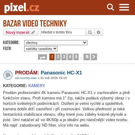
Bazar video techniky
Server o natáčení a zpracování videa
Hledat
Pokročilé hledání
Nový inzerát
Kategorie:
Filtr:
1
2
3
4
5
10
Stránka
1
z
10
Další
…
PRODÁM:
Panasonic HC-X1
od
country-man
» 31 kvě 2026 19:18
KATEGORIE:
KAMERY
Prodám profesionální 4K kameru Panasonic HC-X1 v zachovalém a plně
funkčním stavu. Profi kamera má 1" čip, takže podává výborný obraz i v
horších světelných podmínkách. Ostření je velmi rychlé a spolehlivé,
kamera dobře drží zaostření i při zoomování. Velkou předností je také
fantastická stabilizace obrazu, díky které jsou záběry krásně plynulé a
jisté. Umí natáčet až ve 4K/60p a je ideální pro náročnější video tvorbu.
Má např. zabudovaný ND filter, více info na webu.