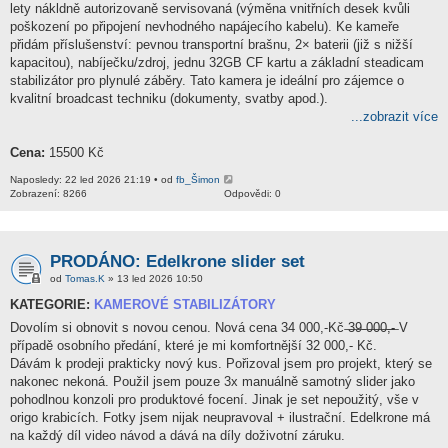
lety nákldně autorizovaně servisovaná (výměna vnitřních desek kvůli
poškození po připojení nevhodného napájecího kabelu). Ke kameře
přidám příslušenství: pevnou transportní brašnu, 2× baterii (již s nižší
kapacitou), nabíječku/zdroj, jednu 32GB CF kartu a základní steadicam
stabilizátor pro plynulé záběry. Tato kamera je ideální pro zájemce o
kvalitní broadcast techniku (dokumenty, svatby apod.).
...zobrazit více
Cena:
15500 Kč
Naposledy: 22 led 2026 21:19 • od
fb_Šimon
Zobrazení: 8266
Odpovědi: 0
PRODÁNO: Edelkrone slider set
od
Tomas.K
» 13 led 2026 10:50
KATEGORIE:
KAMEROVÉ STABILIZÁTORY
Dovolím si obnovit s novou cenou. Nová cena 34 000,-Kč ̶3̶9̶ ̶0̶0̶0̶,̶-̶ V
případě osobního předání, které je mi komfortnější 32 000,- Kč.
Dávám k prodeji prakticky nový kus. Pořizoval jsem pro projekt, který se
nakonec nekoná. Použil jsem pouze 3x manuálně samotný slider jako
pohodlnou konzoli pro produktové focení. Jinak je set nepoužitý, vše v
origo krabicích. Fotky jsem nijak neupravoval + ilustrační. Edelkrone má
na každý díl video návod a dává na díly doživotní záruku.