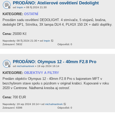
PRODÁNO: Atelierové osvětlení Dedolight
od
Impin
» 08 říj 2024 21:30
KATEGORIE:
OSTATNÍ
Prosdám sadu osvětlení DEDOLIGHT. 4 stmívače, 5 stojanů, brašna,
dedolight DP1, Stínítka, 3X lampa DLH 4, PLH1X 150 2X + další doplňky.
Cena:
25000 Kč
Naposledy: 08 říj 2024 21:30 • od
Impin
Zobrazení: 5932
Odpovědi: 0
PRODÁNO: Olympus 12 - 40mm F2.8 Pro
od
michalmartinek
» 19 srp 2024 16:14
KATEGORIE:
OBJEKTIVY A FILTRY
Predám objektív Olympus 12 - 40mm F2.8 Pro s bajonetom MFT v
bezchybnom stave spolu s púzdrom v original krabici. Kupované v roku
2020 v Centrone. Nádherná kresba aj ostrosť.
Cena:
700 EUR
Naposledy: 19 srp 2024 16:14 • od
michalmartinek
Zobrazení: 6396
Odpovědi: 0