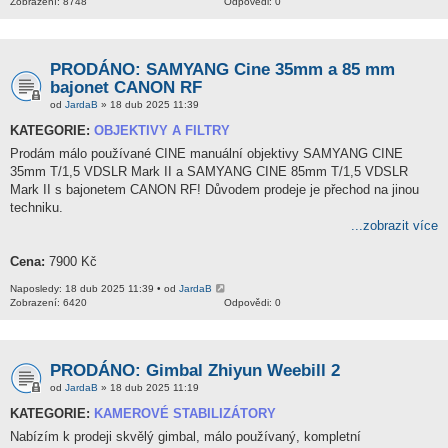
Zobrazení: 8748
Odpovědi: 0
PRODÁNO: SAMYANG Cine 35mm a 85 mm
bajonet CANON RF
od
JardaB
» 18 dub 2025 11:39
KATEGORIE:
OBJEKTIVY A FILTRY
Prodám málo používané CINE manuální objektivy SAMYANG CINE
35mm T/1,5 VDSLR Mark II a SAMYANG CINE 85mm T/1,5 VDSLR
Mark II s bajonetem CANON RF! Důvodem prodeje je přechod na jinou
techniku.
...zobrazit více
Cena:
7900 Kč
Naposledy: 18 dub 2025 11:39 • od
JardaB
Zobrazení: 6420
Odpovědi: 0
PRODÁNO: Gimbal Zhiyun Weebill 2
od
JardaB
» 18 dub 2025 11:19
KATEGORIE:
KAMEROVÉ STABILIZÁTORY
Nabízím k prodeji skvělý gimbal, málo používaný, kompletní