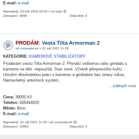
E-mail:
e-mail
Naposledy: 23 kvě 2026 20:03 • od
reign
Zobrazení: 4686
Odpovědi: 0
PRODÁM:
Vesta Tilta Armorman 2
od
ondyswiecek
» 22 zář 2021 11:29
KATEGORIE:
KAMEROVÉ STABILIZÁTORY
Prodávám vestu Tilta Armorman 2. Přenáší veškerou váhu gimbalu s
kamerou na tělo. nepoužitá. Stav nové. Včetně přerpravního kufru.
Umožní dlouhodobou práci s kamerou a gimbalem bez únavy rukou.
Nastavitelný antishock systém.
...zobrazit více
Cena:
39000 Kč
Telefon:
605444020
Město:
Brno
E-mail:
e-mail
Naposledy: 22 zář 2021 11:29 • od
ondyswiecek
Zobrazení: 33902
Odpovědi: 0