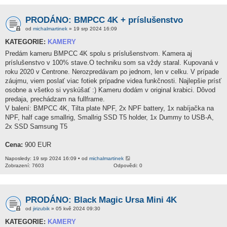
PRODÁNO: BMPCC 4K + príslušenstvo
od
michalmartinek
» 19 srp 2024 16:09
KATEGORIE:
KAMERY
Predám kameru BMPCC 4K spolu s príslušenstvom. Kamera aj
príslušenstvo v 100% stave.O techniku som sa vždy staral. Kupovaná v
roku 2020 v Centrone. Nerozpredávam po jednom, len v celku. V prípade
záujmu, viem poslať viac fotiek prípadne videa funkčnosti. Najlepšie prísť
osobne a všetko si vyskúšať :) Kameru dodám v original krabici. Dôvod
predaja, prechádzam na fullframe.
V balení: BMPCC 4K, Tilta plate NPF, 2x NPF battery, 1x nabíjačka na
NPF, half cage smallrig, Smallrig SSD T5 holder, 1x Dummy to USB-A,
2x SSD Samsung T5
Cena:
900 EUR
Naposledy: 19 srp 2024 16:09 • od
michalmartinek
Zobrazení: 7603
Odpovědi: 0
PRODÁNO: Black Magic Ursa Mini 4K
od
jirizubik
» 05 kvě 2024 09:30
KATEGORIE:
KAMERY