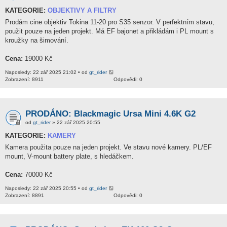
KATEGORIE:
OBJEKTIVY A FILTRY
Prodám cine objektiv Tokina 11-20 pro S35 senzor. V perfektním stavu,
použit pouze na jeden projekt. Má EF bajonet a přikládám i PL mount s
kroužky na šimování.
Cena:
19000 Kč
Naposledy: 22 zář 2025 21:02 • od
gt_rider
Zobrazení: 8911
Odpovědi: 0
PRODÁNO: Blackmagic Ursa Mini 4.6K G2
od
gt_rider
» 22 zář 2025 20:55
KATEGORIE:
KAMERY
Kamera použita pouze na jeden projekt. Ve stavu nové kamery. PL/EF
mount, V-mount battery plate, s hledáčkem.
Cena:
70000 Kč
Naposledy: 22 zář 2025 20:55 • od
gt_rider
Zobrazení: 8891
Odpovědi: 0