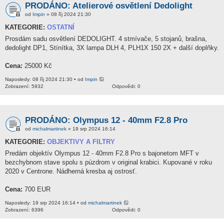
PRODÁNO: Atelierové osvětlení Dedolight
od
Impin
» 08 říj 2024 21:30
KATEGORIE:
OSTATNÍ
Prosdám sadu osvětlení DEDOLIGHT. 4 stmívače, 5 stojanů, brašna,
dedolight DP1, Stínítka, 3X lampa DLH 4, PLH1X 150 2X + další doplňky.
Cena:
25000 Kč
Naposledy: 08 říj 2024 21:30 • od
Impin
Zobrazení: 5932
Odpovědi: 0
PRODÁNO: Olympus 12 - 40mm F2.8 Pro
od
michalmartinek
» 19 srp 2024 16:14
KATEGORIE:
OBJEKTIVY A FILTRY
Predám objektív Olympus 12 - 40mm F2.8 Pro s bajonetom MFT v
bezchybnom stave spolu s púzdrom v original krabici. Kupované v roku
2020 v Centrone. Nádherná kresba aj ostrosť.
Cena:
700 EUR
Naposledy: 19 srp 2024 16:14 • od
michalmartinek
Zobrazení: 6396
Odpovědi: 0