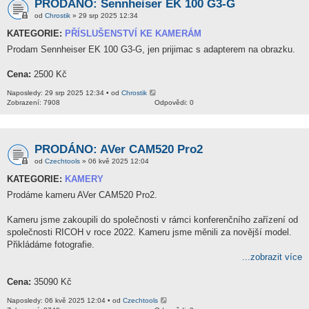
PRODÁNO: Sennheiser EK 100 G3-G
od
Chrostik
» 29 srp 2025 12:34
KATEGORIE:
PŘÍSLUŠENSTVÍ KE KAMERÁM
Prodam Sennheiser EK 100 G3-G, jen prijimac s adapterem na obrazku.
Cena:
2500 Kč
Naposledy: 29 srp 2025 12:34 • od
Chrostik
Zobrazení: 7908
Odpovědi: 0
PRODÁNO: AVer CAM520 Pro2
od
Czechtools
» 06 kvě 2025 12:04
KATEGORIE:
KAMERY
Prodáme kameru AVer CAM520 Pro2.
Kameru jsme zakoupili do společnosti v rámci konferenčního zařízení od
společnosti RICOH v roce 2022. Kameru jsme měnili za novější model.
Přikládáme fotografie.
...zobrazit více
Cena:
35090 Kč
Naposledy: 06 kvě 2025 12:04 • od
Czechtools