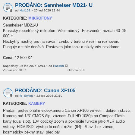
PRODÁNO: Sennheiser MD21- U
od
Hari108
» 25 led 2026 12:44
KATEGORIE:
MIKROFONY
Sennheiser MD21-U
Klasický reportérský mikrofon. Všesměrový. Frekvenční rozsah 40–18
000 H
Nezbytný nástroj pro nahrávání zvuku v terénu v režimu rozhovoru.
Funguje a stále dodává. Postaven jako tank a nikdy vás nezklame.
Cena:
12 500 Kč
Naposledy: 25 led 2026 12:44 • od
Hari108
Zobrazení: 3107
Odpovědi: 0
PRODÁNO: Canon XF105
od
fb_Šimon
» 22 led 2026 21:19
KATEGORIE:
KAMERY
Prodám profesionální videokameru Canon XF105 ve velmi dobrém stavu.
Kamera má 1/3” CMOS čip, záznam Full HD 1080p na CompactFlash
karty (dual slot), 10× optický zoom a pokročilé funkce jako XLR audio
vstupy, HDMI/SDI výstup či noční režim (IR) . Stav: bez závad,
kosmeticky pěkný stav, před pár