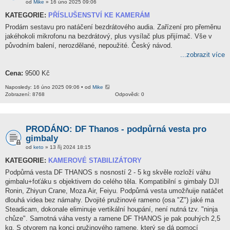
od
Mike
» 16 úno 2025 09:06
KATEGORIE:
PŘÍSLUŠENSTVÍ KE KAMERÁM
Prodám sestavu pro natáčení bezdrátového audia. Zařízení pro přeměnu
jakéhokoli mikrofonu na bezdrátový, plus vysílač plus přijímač. Vše v
původním balení, nerozdělané, nepoužité. Český návod.
...zobrazit více
Cena:
9500 Kč
Naposledy: 16 úno 2025 09:06 • od
Mike
Zobrazení: 8768
Odpovědi: 0
PRODÁNO: DF Thanos - podpůrná vesta pro
gimbaly
od
keto
» 13 říj 2024 18:15
KATEGORIE:
KAMEROVÉ STABILIZÁTORY
Podpůrná vesta DF THANOS s nosností 2 - 5 kg skvěle rozloží váhu
gimbalu+foťáku s objektivem do celého těla. Kompatibilní s gimbaly DJI
Ronin, Zhiyun Crane, Moza Air, Feiyu. Podpůrná vesta umožňuije natáčet
dlouhá videa bez námahy. Dvojité pružinové rameno (osa "Z") jaké ma
Steadicam, dokonale eliminuje vertikální houpání, není nutná tzv. "ninja
chůze". Samotná váha vesty a ramene DF THANOS je pak pouhých 2,5
kg. S otvorem na konci pružinového ramene, který se dá pomocí