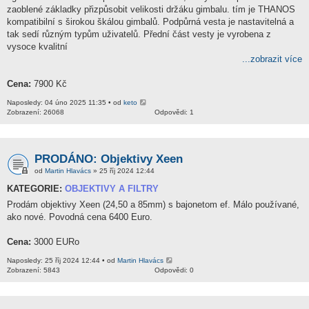
zaoblené základky přizpůsobit velikosti držáku gimbalu. tím je THANOS
kompatibilní s širokou škálou gimbalů. Podpůrná vesta je nastavitelná a
tak sedí různým typům uživatelů. Přední část vesty je vyrobena z
vysoce kvalitní
...zobrazit více
Cena:
7900 Kč
Naposledy: 04 úno 2025 11:35 • od
keto
Zobrazení: 26068
Odpovědi: 1
PRODÁNO: Objektivy Xeen
od
Martin Hlavács
» 25 říj 2024 12:44
KATEGORIE:
OBJEKTIVY A FILTRY
Prodám objektivy Xeen (24,50 a 85mm) s bajonetom ef. Málo používané,
ako nové. Povodná cena 6400 Euro.
Cena:
3000 EURo
Naposledy: 25 říj 2024 12:44 • od
Martin Hlavács
Zobrazení: 5843
Odpovědi: 0