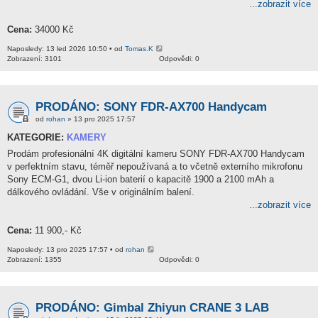
...zobrazit více
Cena:
34000 Kč
Naposledy: 13 led 2026 10:50 • od
Tomas.K
Zobrazení: 3101
Odpovědi: 0
PRODÁNO: SONY FDR-AX700 Handycam
od
rohan
» 13 pro 2025 17:57
KATEGORIE:
KAMERY
Prodám profesionální 4K digitální kameru SONY FDR-AX700 Handycam
v perfektním stavu, téměř nepoužívaná a to včetně externího mikrofonu
Sony ECM-G1, dvou Li-ion baterií o kapacitě 1900 a 2100 mAh a
dálkového ovládání. Vše v originálním balení.
...zobrazit více
Cena:
11 900,- Kč
Naposledy: 13 pro 2025 17:57 • od
rohan
Zobrazení: 1355
Odpovědi: 0
PRODÁNO: Gimbal Zhiyun CRANE 3 LAB