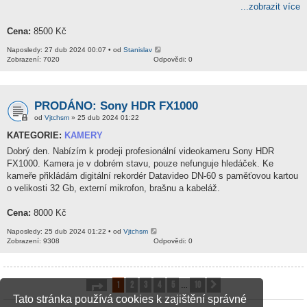
...zobrazit více
Cena:
8500 Kč
Naposledy: 27 dub 2024 00:07 • od
Stanislav
Zobrazení: 7020
Odpovědi: 0
PRODÁNO: Sony HDR FX1000
od
Vjtchsm
» 25 dub 2024 01:22
KATEGORIE:
KAMERY
Dobrý den. Nabízím k prodeji profesionální videokameru Sony HDR
FX1000. Kamera je v dobrém stavu, pouze nefunguje hledáček. Ke
kameře přikládám digitální rekordér Datavideo DN-60 s paměťovou kartou
o velikosti 32 Gb, externí mikrofon, brašnu a kabeláž.
Cena:
8000 Kč
Naposledy: 25 dub 2024 01:22 • od
Vjtchsm
Zobrazení: 9308
Odpovědi: 0
1
2
3
4
5
10
Stránka
1
z
10
Další
…
Tato stránka používá cookies k zajištění správné