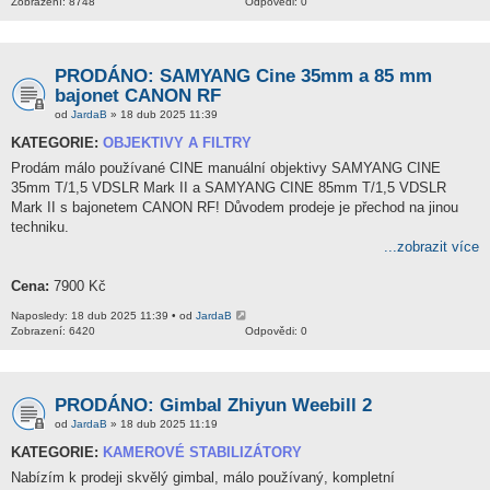
Zobrazení: 8748
Odpovědi: 0
PRODÁNO: SAMYANG Cine 35mm a 85 mm
bajonet CANON RF
od
JardaB
» 18 dub 2025 11:39
KATEGORIE:
OBJEKTIVY A FILTRY
Prodám málo používané CINE manuální objektivy SAMYANG CINE
35mm T/1,5 VDSLR Mark II a SAMYANG CINE 85mm T/1,5 VDSLR
Mark II s bajonetem CANON RF! Důvodem prodeje je přechod na jinou
techniku.
...zobrazit více
Cena:
7900 Kč
Naposledy: 18 dub 2025 11:39 • od
JardaB
Zobrazení: 6420
Odpovědi: 0
PRODÁNO: Gimbal Zhiyun Weebill 2
od
JardaB
» 18 dub 2025 11:19
KATEGORIE:
KAMEROVÉ STABILIZÁTORY
Nabízím k prodeji skvělý gimbal, málo používaný, kompletní