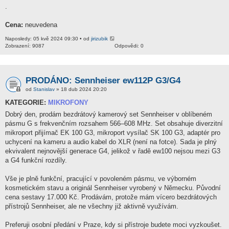
.
Cena:
neuvedena
Naposledy: 05 kvě 2024 09:30 • od
jirizubik
Zobrazení: 9087
Odpovědi: 0
PRODÁNO: Sennheiser ew112P G3/G4
od
Stanislav
» 18 dub 2024 20:20
KATEGORIE:
MIKROFONY
Dobrý den, prodám bezdrátový kamerový set Sennheiser v oblíbeném
pásmu G s frekvenčním rozsahem 566–608 MHz. Set obsahuje diverzitní
mikroport přijímač EK 100 G3, mikroport vysílač SK 100 G3, adaptér pro
uchycení na kameru a audio kabel do XLR (není na fotce). Sada je plný
ekvivalent nejnovější generace G4, jelikož v řadě ew100 nejsou mezi G3
a G4 funkční rozdíly.
Vše je plně funkční, pracující v povoleném pásmu, ve výborném
kosmetickém stavu a originál Sennheiser vyrobený v Německu. Původní
cena sestavy 17.000 Kč. Prodávám, protože mám vícero bezdrátových
přístrojů Sennheiser, ale ne všechny již aktivně využívám.
Preferuji osobní předání v Praze, kdy si přístroje budete moci vyzkoušet.