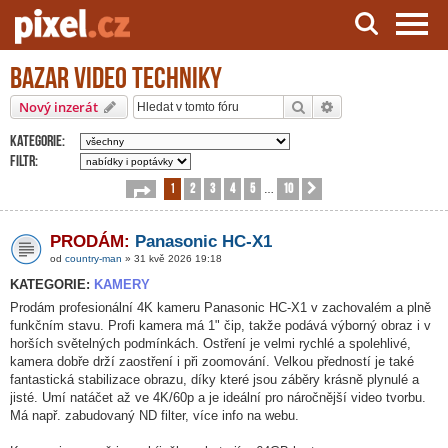
Bazar video techniky
Server o natáčení a zpracování videa
Hledat
Pokročilé hledání
Nový inzerát
Kategorie:
Filtr:
1
2
3
4
5
10
Stránka
1
z
10
Další
…
PRODÁM:
Panasonic HC-X1
od
country-man
» 31 kvě 2026 19:18
KATEGORIE:
KAMERY
Prodám profesionální 4K kameru Panasonic HC-X1 v zachovalém a plně
funkčním stavu. Profi kamera má 1" čip, takže podává výborný obraz i v
horších světelných podmínkách. Ostření je velmi rychlé a spolehlivé,
kamera dobře drží zaostření i při zoomování. Velkou předností je také
fantastická stabilizace obrazu, díky které jsou záběry krásně plynulé a
jisté. Umí natáčet až ve 4K/60p a je ideální pro náročnější video tvorbu.
Má např. zabudovaný ND filter, více info na webu.