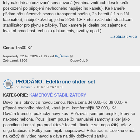
lety nákldně autorizovaně servisovaná (výměna vnitřních desek kvůli
poškození po připojení nevhodného napájecího kabelu). Ke kameře
přidám příslušenství: pevnou transportní brašnu, 2× baterii (již s nižší
kapacitou), nabíječku/zdroj, jednu 32GB CF kartu a základní steadicam
stabilizátor pro plynulé záběry. Tato kamera je ideální pro zájemce o
kvalitní broadcast techniku (dokumenty, svatby apod.).
...zobrazit více
Cena:
15500 Kč
Naposledy: 22 led 2026 21:19 • od
fb_Šimon
Zobrazení: 8266
Odpovědi: 0
PRODÁNO: Edelkrone slider set
od
Tomas.K
» 13 led 2026 10:50
KATEGORIE:
KAMEROVÉ STABILIZÁTORY
Dovolím si obnovit s novou cenou. Nová cena 34 000,-Kč ̶3̶9̶ ̶0̶0̶0̶,̶-̶ V
případě osobního předání, které je mi komfortnější 32 000,- Kč.
Dávám k prodeji prakticky nový kus. Pořizoval jsem pro projekt, který se
nakonec nekoná. Použil jsem pouze 3x manuálně samotný slider jako
pohodlnou konzoli pro produktové focení. Jinak je set nepoužitý, vše v
origo krabicích. Fotky jsem nijak neupravoval + ilustrační. Edelkrone má
na každý díl video návod a dává na díly doživotní záruku.