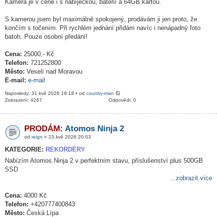
Kamera je v ceně i s nabíječkou, baterií a 64GB kartou.
S kamerou jsem byl maximálně spokojený, prodávám ji jen proto, že
končím s točením. Při rychlém jednání přidám navíc i nenápadný foto
batoh. Pouze osobní předání!
Cena:
25000,- Kč
Telefon:
721252800
Město:
Veselí nad Moravou
E-mail:
e-mail
Naposledy: 31 kvě 2026 19:18 • od
country-man
Zobrazení: 4267
Odpovědi: 0
PRODÁM:
Atomos Ninja 2
od
reign
» 23 kvě 2026 20:03
KATEGORIE:
REKORDÉRY
Nabízím Atomos Ninja 2 v perfektním stavu, příslušenství plus 500GB
SSD
...zobrazit více
Cena:
4000 Kč
Telefon:
+420777400843
Město:
Česká Lípa