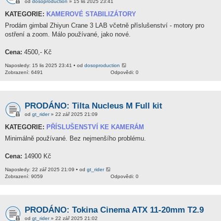
od
dosoproduction
» 15 lis 2025 23:41
KATEGORIE:
KAMEROVÉ STABILIZÁTORY
Prodám gimbal Zhiyun Crane 3 LAB včetně příslušenství - motory pro
ostření a zoom. Málo používané, jako nové.
Cena:
4500,- Kč
Naposledy: 15 lis 2025 23:41 • od
dosoproduction
Zobrazení: 6491
Odpovědi: 0
PRODÁNO: Tilta Nucleus M Full kit
od
gt_rider
» 22 zář 2025 21:09
KATEGORIE:
PŘÍSLUŠENSTVÍ KE KAMERÁM
Minimálně používané. Bez nejmenšího problému.
Cena:
14900 Kč
Naposledy: 22 zář 2025 21:09 • od
gt_rider
Zobrazení: 9059
Odpovědi: 0
PRODÁNO: Tokina Cinema ATX 11-20mm T2.9
od
gt_rider
» 22 zář 2025 21:02