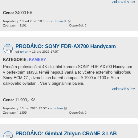
...zobrazit více
Cena:
34000 Kč
Naposledy: 13 led 2026 10:50 • od
Tomas.K
Zobrazení: 3101
Odpovědi: 0
PRODÁNO: SONY FDR-AX700 Handycam
od
rohan
» 13 pro 2025 17:57
KATEGORIE:
KAMERY
Prodám profesionální 4K digitální kameru SONY FDR-AX700 Handycam
v perfektním stavu, téměř nepoužívaná a to včetně externího mikrofonu
Sony ECM-G1, dvou Li-ion baterií o kapacitě 1900 a 2100 mAh a
dálkového ovládání. Vše v originálním balení.
...zobrazit více
Cena:
11 900,- Kč
Naposledy: 13 pro 2025 17:57 • od
rohan
Zobrazení: 1355
Odpovědi: 0
PRODÁNO: Gimbal Zhiyun CRANE 3 LAB