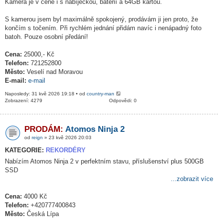
Kamera je v ceně i s nabíječkou, baterií a 64GB kartou.
S kamerou jsem byl maximálně spokojený, prodávám ji jen proto, že
končím s točením. Při rychlém jednání přidám navíc i nenápadný foto
batoh. Pouze osobní předání!
Cena:
25000,- Kč
Telefon:
721252800
Město:
Veselí nad Moravou
E-mail:
e-mail
Naposledy: 31 kvě 2026 19:18 • od
country-man
Zobrazení: 4279
Odpovědi: 0
PRODÁM:
Atomos Ninja 2
od
reign
» 23 kvě 2026 20:03
KATEGORIE:
REKORDÉRY
Nabízím Atomos Ninja 2 v perfektním stavu, příslušenství plus 500GB
SSD
...zobrazit více
Cena:
4000 Kč
Telefon:
+420777400843
Město:
Česká Lípa