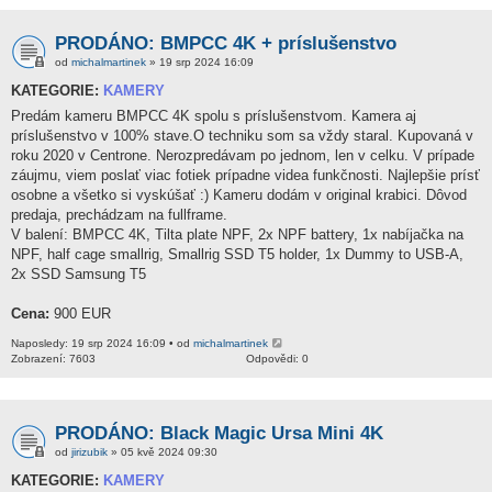
PRODÁNO: BMPCC 4K + príslušenstvo
od
michalmartinek
» 19 srp 2024 16:09
KATEGORIE:
KAMERY
Predám kameru BMPCC 4K spolu s príslušenstvom. Kamera aj
príslušenstvo v 100% stave.O techniku som sa vždy staral. Kupovaná v
roku 2020 v Centrone. Nerozpredávam po jednom, len v celku. V prípade
záujmu, viem poslať viac fotiek prípadne videa funkčnosti. Najlepšie prísť
osobne a všetko si vyskúšať :) Kameru dodám v original krabici. Dôvod
predaja, prechádzam na fullframe.
V balení: BMPCC 4K, Tilta plate NPF, 2x NPF battery, 1x nabíjačka na
NPF, half cage smallrig, Smallrig SSD T5 holder, 1x Dummy to USB-A,
2x SSD Samsung T5
Cena:
900 EUR
Naposledy: 19 srp 2024 16:09 • od
michalmartinek
Zobrazení: 7603
Odpovědi: 0
PRODÁNO: Black Magic Ursa Mini 4K
od
jirizubik
» 05 kvě 2024 09:30
KATEGORIE:
KAMERY