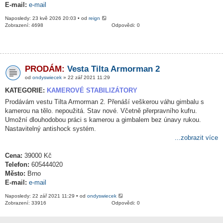
E-mail:
e-mail
Naposledy: 23 kvě 2026 20:03 • od
reign
Zobrazení: 4698
Odpovědi: 0
PRODÁM:
Vesta Tilta Armorman 2
od
ondyswiecek
» 22 zář 2021 11:29
KATEGORIE:
KAMEROVÉ STABILIZÁTORY
Prodávám vestu Tilta Armorman 2. Přenáší veškerou váhu gimbalu s
kamerou na tělo. nepoužitá. Stav nové. Včetně přerpravního kufru.
Umožní dlouhodobou práci s kamerou a gimbalem bez únavy rukou.
Nastavitelný antishock systém.
...zobrazit více
Cena:
39000 Kč
Telefon:
605444020
Město:
Brno
E-mail:
e-mail
Naposledy: 22 zář 2021 11:29 • od
ondyswiecek
Zobrazení: 33916
Odpovědi: 0