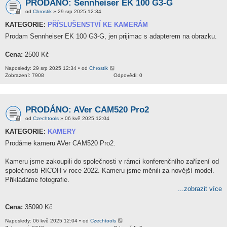
PRODÁNO: Sennheiser EK 100 G3-G
od
Chrostik
» 29 srp 2025 12:34
KATEGORIE:
PŘÍSLUŠENSTVÍ KE KAMERÁM
Prodam Sennheiser EK 100 G3-G, jen prijimac s adapterem na obrazku.
Cena:
2500 Kč
Naposledy: 29 srp 2025 12:34 • od
Chrostik
Zobrazení: 7908
Odpovědi: 0
PRODÁNO: AVer CAM520 Pro2
od
Czechtools
» 06 kvě 2025 12:04
KATEGORIE:
KAMERY
Prodáme kameru AVer CAM520 Pro2.
Kameru jsme zakoupili do společnosti v rámci konferenčního zařízení od
společnosti RICOH v roce 2022. Kameru jsme měnili za novější model.
Přikládáme fotografie.
...zobrazit více
Cena:
35090 Kč
Naposledy: 06 kvě 2025 12:04 • od
Czechtools