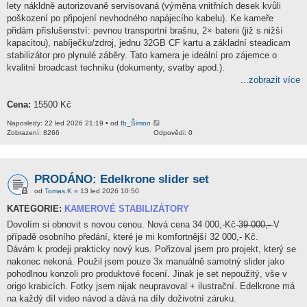
lety nákldně autorizovaně servisovaná (výměna vnitřních desek kvůli
poškození po připojení nevhodného napájecího kabelu). Ke kameře
přidám příslušenství: pevnou transportní brašnu, 2× baterii (již s nižší
kapacitou), nabíječku/zdroj, jednu 32GB CF kartu a základní steadicam
stabilizátor pro plynulé záběry. Tato kamera je ideální pro zájemce o
kvalitní broadcast techniku (dokumenty, svatby apod.).
...zobrazit více
Cena:
15500 Kč
Naposledy: 22 led 2026 21:19 • od
fb_Šimon
Zobrazení: 8266
Odpovědi: 0
PRODÁNO: Edelkrone slider set
od
Tomas.K
» 13 led 2026 10:50
KATEGORIE:
KAMEROVÉ STABILIZÁTORY
Dovolím si obnovit s novou cenou. Nová cena 34 000,-Kč ̶3̶9̶ ̶0̶0̶0̶,̶-̶ V
případě osobního předání, které je mi komfortnější 32 000,- Kč.
Dávám k prodeji prakticky nový kus. Pořizoval jsem pro projekt, který se
nakonec nekoná. Použil jsem pouze 3x manuálně samotný slider jako
pohodlnou konzoli pro produktové focení. Jinak je set nepoužitý, vše v
origo krabicích. Fotky jsem nijak neupravoval + ilustrační. Edelkrone má
na každý díl video návod a dává na díly doživotní záruku.