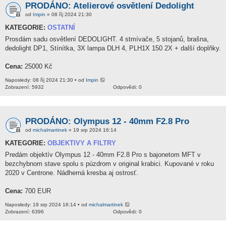
PRODÁNO: Atelierové osvětlení Dedolight
od
Impin
» 08 říj 2024 21:30
KATEGORIE:
OSTATNÍ
Prosdám sadu osvětlení DEDOLIGHT. 4 stmívače, 5 stojanů, brašna,
dedolight DP1, Stínítka, 3X lampa DLH 4, PLH1X 150 2X + další doplňky.
Cena:
25000 Kč
Naposledy: 08 říj 2024 21:30 • od
Impin
Zobrazení: 5932
Odpovědi: 0
PRODÁNO: Olympus 12 - 40mm F2.8 Pro
od
michalmartinek
» 19 srp 2024 16:14
KATEGORIE:
OBJEKTIVY A FILTRY
Predám objektív Olympus 12 - 40mm F2.8 Pro s bajonetom MFT v
bezchybnom stave spolu s púzdrom v original krabici. Kupované v roku
2020 v Centrone. Nádherná kresba aj ostrosť.
Cena:
700 EUR
Naposledy: 19 srp 2024 16:14 • od
michalmartinek
Zobrazení: 6396
Odpovědi: 0