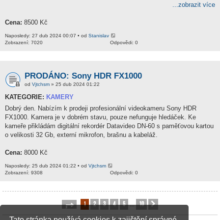
...zobrazit více
Cena:
8500 Kč
Naposledy: 27 dub 2024 00:07 • od
Stanislav
Zobrazení: 7020
Odpovědi: 0
PRODÁNO: Sony HDR FX1000
od
Vjtchsm
» 25 dub 2024 01:22
KATEGORIE:
KAMERY
Dobrý den. Nabízím k prodeji profesionální videokameru Sony HDR
FX1000. Kamera je v dobrém stavu, pouze nefunguje hledáček. Ke
kameře přikládám digitální rekordér Datavideo DN-60 s paměťovou kartou
o velikosti 32 Gb, externí mikrofon, brašnu a kabeláž.
Cena:
8000 Kč
Naposledy: 25 dub 2024 01:22 • od
Vjtchsm
Zobrazení: 9308
Odpovědi: 0
1
2
3
4
5
10
Stránka
1
z
10
Další
…
Tato stránka používá cookies k zajištění správné