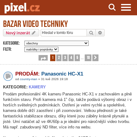
Bazar video techniky
Server o natáčení a zpracování videa
Hledat
Pokročilé hledání
Nový inzerát
Kategorie:
Filtr:
1
2
3
4
5
10
Stránka
1
z
10
Další
…
PRODÁM:
Panasonic HC-X1
od
country-man
» 31 kvě 2026 19:18
KATEGORIE:
KAMERY
Prodám profesionální 4K kameru Panasonic HC-X1 v zachovalém a plně
funkčním stavu. Profi kamera má 1" čip, takže podává výborný obraz i v
horších světelných podmínkách. Ostření je velmi rychlé a spolehlivé,
kamera dobře drží zaostření i při zoomování. Velkou předností je také
fantastická stabilizace obrazu, díky které jsou záběry krásně plynulé a
jisté. Umí natáčet až ve 4K/60p a je ideální pro náročnější video tvorbu.
Má např. zabudovaný ND filter, více info na webu.