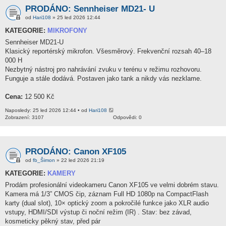
PRODÁNO: Sennheiser MD21- U
od
Hari108
» 25 led 2026 12:44
KATEGORIE:
MIKROFONY
Sennheiser MD21-U
Klasický reportérský mikrofon. Všesměrový. Frekvenční rozsah 40–18
000 H
Nezbytný nástroj pro nahrávání zvuku v terénu v režimu rozhovoru.
Funguje a stále dodává. Postaven jako tank a nikdy vás nezklame.
Cena:
12 500 Kč
Naposledy: 25 led 2026 12:44 • od
Hari108
Zobrazení: 3107
Odpovědi: 0
PRODÁNO: Canon XF105
od
fb_Šimon
» 22 led 2026 21:19
KATEGORIE:
KAMERY
Prodám profesionální videokameru Canon XF105 ve velmi dobrém stavu.
Kamera má 1/3” CMOS čip, záznam Full HD 1080p na CompactFlash
karty (dual slot), 10× optický zoom a pokročilé funkce jako XLR audio
vstupy, HDMI/SDI výstup či noční režim (IR) . Stav: bez závad,
kosmeticky pěkný stav, před pár