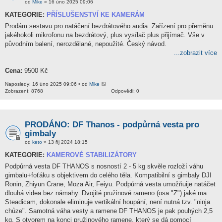
od
Mike
» 16 úno 2025 09:06
KATEGORIE:
PŘÍSLUŠENSTVÍ KE KAMERÁM
Prodám sestavu pro natáčení bezdrátového audia. Zařízení pro přeměnu
jakéhokoli mikrofonu na bezdrátový, plus vysílač plus přijímač. Vše v
původním balení, nerozdělané, nepoužité. Český návod.
...zobrazit více
Cena:
9500 Kč
Naposledy: 16 úno 2025 09:06 • od
Mike
Zobrazení: 8768
Odpovědi: 0
PRODÁNO: DF Thanos - podpůrná vesta pro
gimbaly
od
keto
» 13 říj 2024 18:15
KATEGORIE:
KAMEROVÉ STABILIZÁTORY
Podpůrná vesta DF THANOS s nosností 2 - 5 kg skvěle rozloží váhu
gimbalu+foťáku s objektivem do celého těla. Kompatibilní s gimbaly DJI
Ronin, Zhiyun Crane, Moza Air, Feiyu. Podpůrná vesta umožňuije natáčet
dlouhá videa bez námahy. Dvojité pružinové rameno (osa "Z") jaké ma
Steadicam, dokonale eliminuje vertikální houpání, není nutná tzv. "ninja
chůze". Samotná váha vesty a ramene DF THANOS je pak pouhých 2,5
kg. S otvorem na konci pružinového ramene, který se dá pomocí