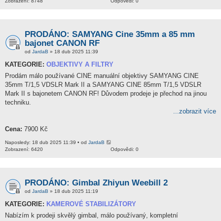
Zobrazení: 8748
Odpovědi: 0
PRODÁNO: SAMYANG Cine 35mm a 85 mm
bajonet CANON RF
od
JardaB
» 18 dub 2025 11:39
KATEGORIE:
OBJEKTIVY A FILTRY
Prodám málo používané CINE manuální objektivy SAMYANG CINE
35mm T/1,5 VDSLR Mark II a SAMYANG CINE 85mm T/1,5 VDSLR
Mark II s bajonetem CANON RF! Důvodem prodeje je přechod na jinou
techniku.
...zobrazit více
Cena:
7900 Kč
Naposledy: 18 dub 2025 11:39 • od
JardaB
Zobrazení: 6420
Odpovědi: 0
PRODÁNO: Gimbal Zhiyun Weebill 2
od
JardaB
» 18 dub 2025 11:19
KATEGORIE:
KAMEROVÉ STABILIZÁTORY
Nabízím k prodeji skvělý gimbal, málo používaný, kompletní