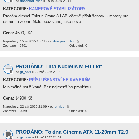
od
dosoproduction
» 15 lis 2025 23:41
KATEGORIE:
KAMEROVÉ STABILIZÁTORY
Prodám gimbal Zhiyun Crane 3 LAB včetně příslušenství - motory pro
ostření a zoom. Málo používané, jako nové.
Cena:
4500,- Kč
Naposledy: 15 lis 2025 23:41 • od
dosoproduction
Zobrazení: 6491
Odpovědi: 0
PRODÁNO: Tilta Nucleus M Full kit
od
gt_rider
» 22 zář 2025 21:09
KATEGORIE:
PŘÍSLUŠENSTVÍ KE KAMERÁM
Minimálně používané. Bez nejmenšího problému.
Cena:
14900 Kč
Naposledy: 22 zář 2025 21:09 • od
gt_rider
Zobrazení: 9059
Odpovědi: 0
PRODÁNO: Tokina Cinema ATX 11-20mm T2.9
od
gt_rider
» 22 zář 2025 21:02