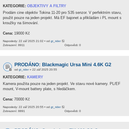
KATEGORIE:
OBJEKTIVY A FILTRY
Prodám cine objektiv Tokina 11-20 pro S35 senzor. V perfektním stavu,
použit pouze na jeden projekt. Má EF bajonet a přikládám i PL mount s
kroužky na šimování.
Cena:
19000 Kč
Naposledy: 22 zář 2025 21:02 • od
gt_rider
Zobrazení: 8911
Odpovědi: 0
PRODÁNO: Blackmagic Ursa Mini 4.6K G2
od
gt_rider
» 22 zář 2025 20:55
KATEGORIE:
KAMERY
Kamera použita pouze na jeden projekt. Ve stavu nové kamery. PL/EF
mount, V-mount battery plate, s hledáčkem.
Cena:
70000 Kč
Naposledy: 22 zář 2025 20:55 • od
gt_rider
Zobrazení: 8891
Odpovědi: 0