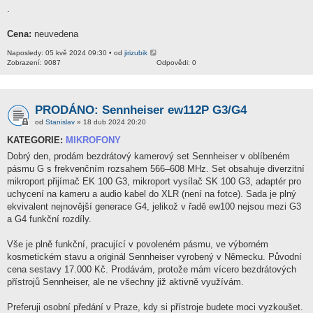
.
Cena:
neuvedena
Naposledy: 05 kvě 2024 09:30 • od
jirizubik
Zobrazení: 9087
Odpovědi: 0
PRODÁNO: Sennheiser ew112P G3/G4
od
Stanislav
» 18 dub 2024 20:20
KATEGORIE:
MIKROFONY
Dobrý den, prodám bezdrátový kamerový set Sennheiser v oblíbeném
pásmu G s frekvenčním rozsahem 566–608 MHz. Set obsahuje diverzitní
mikroport přijímač EK 100 G3, mikroport vysílač SK 100 G3, adaptér pro
uchycení na kameru a audio kabel do XLR (není na fotce). Sada je plný
ekvivalent nejnovější generace G4, jelikož v řadě ew100 nejsou mezi G3
a G4 funkční rozdíly.
Vše je plně funkční, pracující v povoleném pásmu, ve výborném
kosmetickém stavu a originál Sennheiser vyrobený v Německu. Původní
cena sestavy 17.000 Kč. Prodávám, protože mám vícero bezdrátových
přístrojů Sennheiser, ale ne všechny již aktivně využívám.
Preferuji osobní předání v Praze, kdy si přístroje budete moci vyzkoušet.