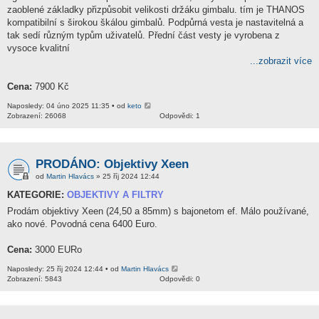
zaoblené základky přizpůsobit velikosti držáku gimbalu. tím je THANOS
kompatibilní s širokou škálou gimbalů. Podpůrná vesta je nastavitelná a
tak sedí různým typům uživatelů. Přední část vesty je vyrobena z
vysoce kvalitní
...zobrazit více
Cena:
7900 Kč
Naposledy: 04 úno 2025 11:35 • od
keto
Zobrazení: 26068
Odpovědi: 1
PRODÁNO: Objektivy Xeen
od
Martin Hlavács
» 25 říj 2024 12:44
KATEGORIE:
OBJEKTIVY A FILTRY
Prodám objektivy Xeen (24,50 a 85mm) s bajonetom ef. Málo používané,
ako nové. Povodná cena 6400 Euro.
Cena:
3000 EURo
Naposledy: 25 říj 2024 12:44 • od
Martin Hlavács
Zobrazení: 5843
Odpovědi: 0