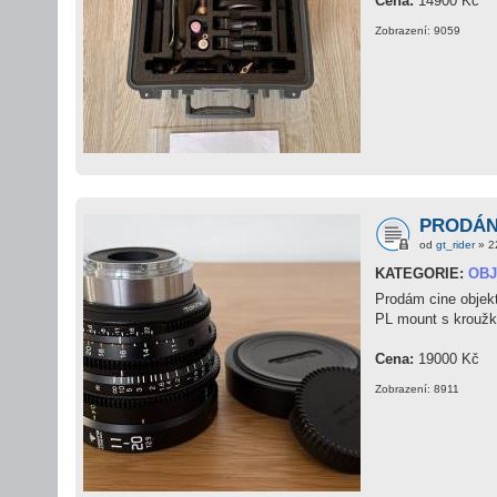
Cena:
14900 Kč
Zobrazení: 9059
PRODÁNO
od
gt_rider
» 2
KATEGORIE:
OBJ
Prodám cine objekt
PL mount s kroužk
Cena:
19000 Kč
Zobrazení: 8911