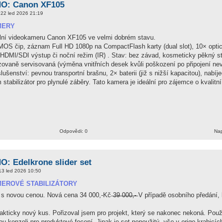
: Canon XF105
22 led 2026 21:19
MERY
lní videokameru Canon XF105 ve velmi dobrém stavu.
OS čip, záznam Full HD 1080p na CompactFlash karty (dual slot), 10× optic
HDMI/SDI výstup či noční režim (IR) . Stav: bez závad, kosmeticky pěkný st
izovaně servisovaná (výměna vnitřních desek kvůli poškození po připojení n
ušenství: pevnou transportní brašnu, 2× baterii (již s nižší kapacitou), nabí
 stabilizátor pro plynulé záběry. Tato kamera je ideální pro zájemce o kvalit
Odpovědi: 0
Nap
: Edelkrone slider set
13 led 2026 10:50
EROVÉ STABILIZÁTORY
s novou cenou. Nová cena 34 000,-Kč ̶3̶9̶ ̶0̶0̶0̶,̶-̶ V případě osobního předání,
akticky nový kus. Pořizoval jsem pro projekt, který se nakonec nekoná. Po
ou konzoli pro produktové focení. Jinak je set nepoužitý, vše v origo krabicí