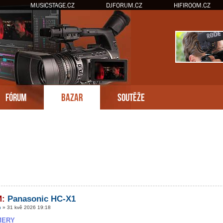
MUSICSTAGE.CZ
DJFORUM.CZ
HIFIROOM.CZ
FÓRUM
BAZAR
SOUTĚŽE
é hledání
M:
Panasonic HC-X1
n
» 31 kvě 2026 19:18
MERY