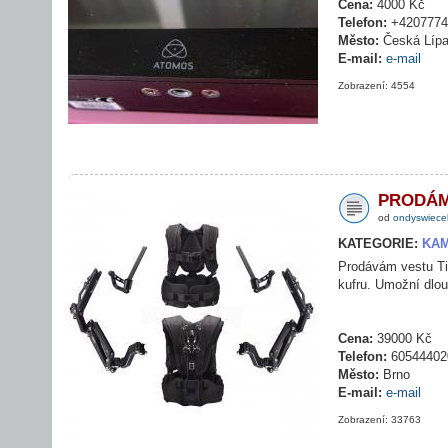
Cena:
4000 Kč
Telefon:
+4207774
Město:
Česká Líp
E-mail:
e-mail
Zobrazení: 4554
PRODÁ
od
ondyswiece
KATEGORIE:
KAM
Prodávám vestu Ti
kufru. Umožní dlo
Cena:
39000 Kč
Telefon:
60544402
Město:
Brno
E-mail:
e-mail
Zobrazení: 33763