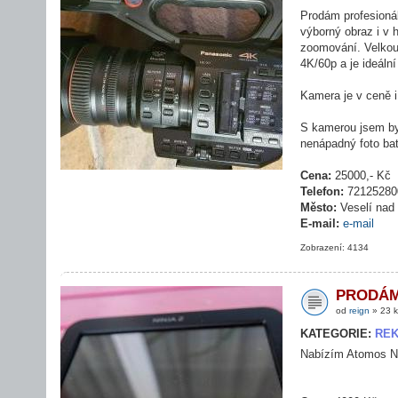
Prodám profesioná
výborný obraz i v 
zoomování. Velkou 
4K/60p a je ideální
Kamera je v ceně i
S kamerou jsem byl
nenápadný foto ba
Cena:
25000,- Kč
Telefon:
72125280
Město:
Veselí nad
E-mail:
e-mail
Zobrazení: 4134
PRODÁ
od
reign
» 23 k
KATEGORIE:
RE
Nabízím Atomos Ni