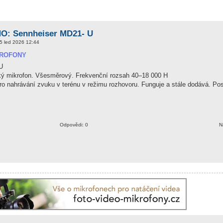
: Sennheiser MD21- U
5 led 2026 12:44
KROFONY
U
ský mikrofon. Všesměrový. Frekvenční rozsah 40–18 000 H
ro nahrávání zvuku v terénu v režimu rozhovoru. Funguje a stále dodává. Pos
Odpovědi: 0
N