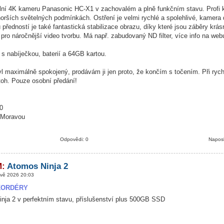
lní 4K kameru Panasonic HC-X1 v zachovalém a plně funkčním stavu. Profi 
horších světelných podmínkách. Ostření je velmi rychlé a spolehlivé, kamera do
předností je také fantastická stabilizace obrazu, díky které jsou záběry krás
 pro náročnější video tvorbu. Má např. zabudovaný ND filter, více info na web
 s nabíječkou, baterií a 64GB kartou.
 maximálně spokojený, prodávám ji jen proto, že končím s točením. Při rych
toh. Pouze osobní předání!
0
 Moravou
Odpovědi: 0
Naposl
M:
Atomos Ninja 2
vě 2026 20:03
KORDÉRY
nja 2 v perfektním stavu, příslušenství plus 500GB SSD