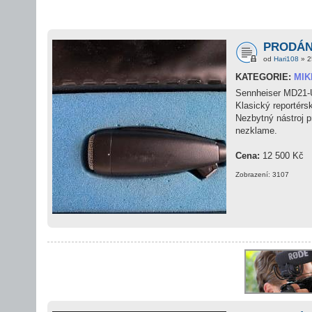
PRODÁNO
od
Hari108
» 2
KATEGORIE:
MI
Sennheiser MD21-
Klasický reportér
Nezbytný nástroj p
nezklame.
Cena:
12 500 Kč
Zobrazení: 3107