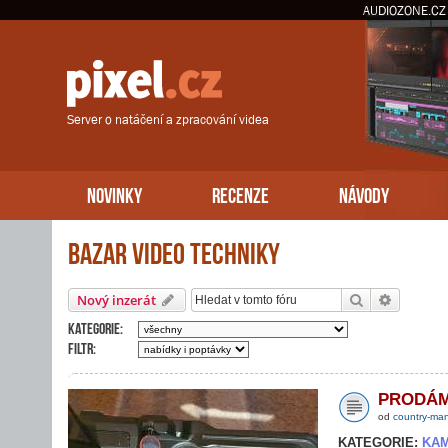
AUDIOZONE.CZ
Server o natáčení a zpracování videa
NOVINKY
RECENZE
NÁVODY
Bazar video techniky
Hledat
Pokročil
Nový inzerát
Kategorie:
Filtr:
PRODÁ
od
country-ma
KATEGORIE:
KA