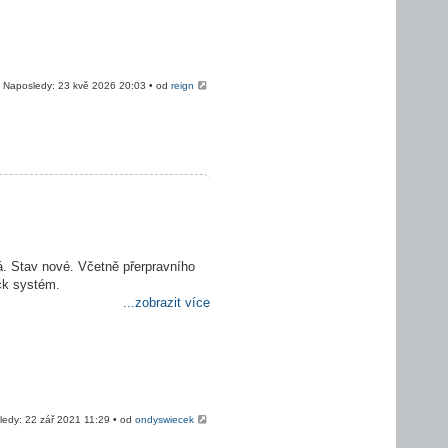
Naposledy: 23 kvě 2026 20:03 • od
reign
. Stav nové. Včetně přerpravního
ck systém.
...zobrazit více
ledy: 22 zář 2021 11:29 • od
ondyswiecek