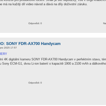
one má na každý díl video návod a dává na díly doživotní záruku.
Odpovědi: 0
Na
O: SONY FDR-AX700 Handycam
pro 2025 17:57
MERY
lní 4K digitální kameru SONY FDR-AX700 Handycam v perfektním stavu, tém
u Sony ECM-G1, dvou Li-ion baterií o kapacitě 1900 a 2100 mAh a dálkového 
Odpovědi: 0