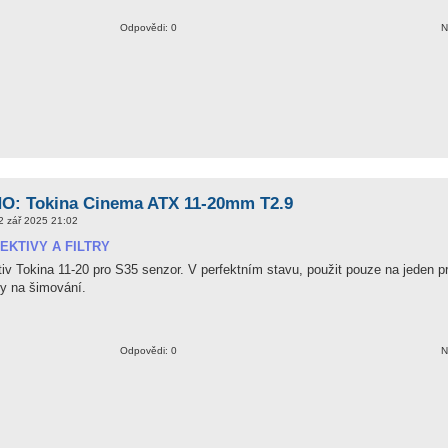
Odpovědi: 0
N
: Tokina Cinema ATX 11-20mm T2.9
2 zář 2025 21:02
EKTIVY A FILTRY
iv Tokina 11-20 pro S35 senzor. V perfektním stavu, použit pouze na jeden pr
y na šimování.
Odpovědi: 0
N