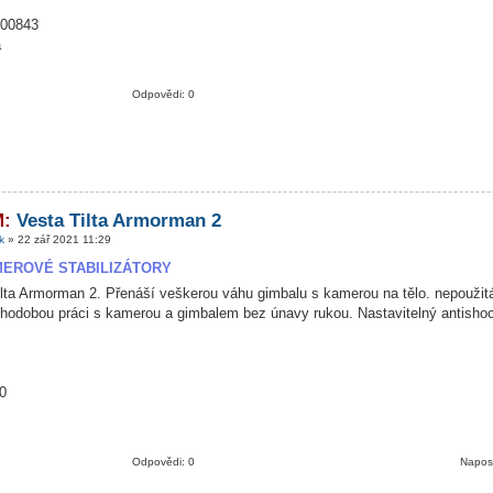
00843
a
Odpovědi: 0
M:
Vesta Tilta Armorman 2
k
» 22 zář 2021 11:29
EROVÉ STABILIZÁTORY
lta Armorman 2. Přenáší veškerou váhu gimbalu s kamerou na tělo. nepoužitá
uhodobou práci s kamerou a gimbalem bez únavy rukou. Nastavitelný antisho
0
Odpovědi: 0
Napos