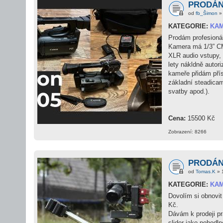
PRODÁNO
od
fb_Šimon
» 
KATEGORIE:
KA
Prodám profesioná
Kamera má 1/3” CM
XLR audio vstupy, 
lety nákldně autor
kameře přidám přísl
základní steadicam
svatby apod.).
Cena:
15500 Kč
Zobrazení: 8266
PRODÁNO
od
Tomas.K
» 
KATEGORIE:
KAM
Dovolím si obnovit 
Kč.
Dávám k prodeji pr
slider jako pohodln