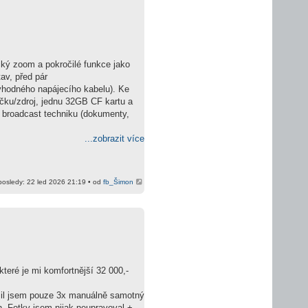
ký zoom a pokročilé funkce jako
av, před pár
evhodného napájecího kabelu). Ke
ječku/zdroj, jednu 32GB CF kartu a
ní broadcast techniku (dokumenty,
...zobrazit více
osledy: 22 led 2026 21:19 • od
fb_Šimon
 které je mi komfortnější 32 000,-
užil jsem pouze 3x manuálně samotný
ch. Fotky jsem nijak neupravoval +