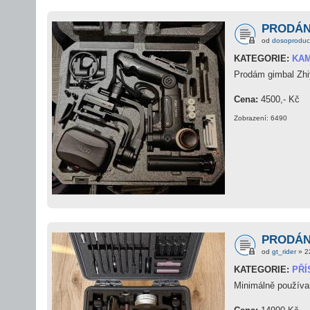
PRODÁNO
od
dosoproduc
KATEGORIE:
KAM
Prodám gimbal Zhiy
Cena:
4500,- Kč
Zobrazení: 6490
PRODÁNO:
od
gt_rider
» 2
KATEGORIE:
PŘÍ
Minimálně používa