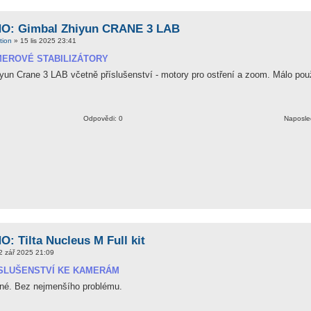
: Gimbal Zhiyun CRANE 3 LAB
tion
» 15 lis 2025 23:41
EROVÉ STABILIZÁTORY
un Crane 3 LAB včetně příslušenství - motory pro ostření a zoom. Málo pou
Odpovědi: 0
Naposle
 Tilta Nucleus M Full kit
2 zář 2025 21:09
SLUŠENSTVÍ KE KAMERÁM
né. Bez nejmenšího problému.