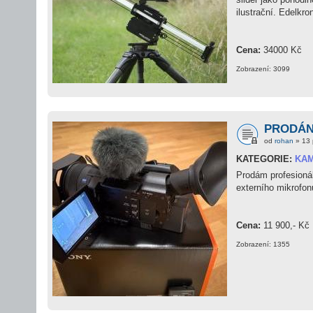
ilustrační. Edelkr
Cena:
34000 Kč
Zobrazení: 3099
PRODÁN
od
rohan
» 13 
KATEGORIE:
KA
Prodám profesioná
externího mikrofon
Cena:
11 900,- Kč
Zobrazení: 1355