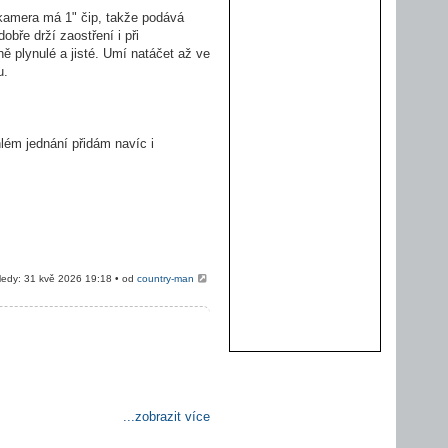
kamera má 1" čip, takže podává
bře drží zaostření i při
ně plynulé a jisté. Umí natáčet až ve
u.
lém jednání přidám navíc i
edy: 31 kvě 2026 19:18 • od
country-man
...zobrazit více